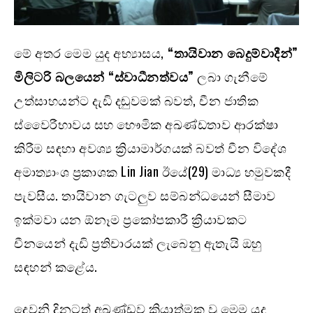
මේ අතර මෙම යුද අභ්‍යාසය,
“තායිවාන බෙදුම්වාදීන්”
මිලිටරි බලයෙන් “ස්වාධීනත්වය”
ලබා ගැනීමේ
උත්සාහයන්ට දැඩි දඬුවමක් බවත්, චීන ජාතික
ස්වෛරීභාවය සහ භෞමික අඛණ්ඩතාව ආරක්ෂා
කිරීම සඳහා අවශ්‍ය ක්‍රියාමාර්ගයක් බවත් චීන විදේශ
අමාත්‍යාංශ ප්‍රකාශක Lin Jian ඊයේ(29) මාධ්‍ය හමුවකදී
පැවසීය. තායිවාන ගැටලුව සම්බන්ධයෙන් සීමාව
ඉක්මවා යන ඕනෑම ප්‍රකෝපකාරී ක්‍රියාවකට
චීනයෙන් දැඩි ප්‍රතිචාරයක් ලැබෙනු ඇතැයි ඔහු
සඳහන් කළේය.
දෙවනි දිනටත් අඛණ්ඩව ක්‍රියාත්මක වූ මෙම යුද