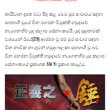
තායිවාන දූපත වටා සිදු කළ මෙම මුර සංචාරය සඳහා
සහභාගී වුයේ චීන මහජන විමුක්ති හමුදාවේ
නැගෙනහිර යුද කලාප සේනාංකයයි. යුද සූදානමක්
වශයෙන් ඊයේ(29) ආරම්භ වූ එම මුර සංචාර සඳහා
චීන නාවික හා ගුවන් හමුදා බලකා සහභාගී වූ බව
චීන මහජන විමුක්ති හමුදාවේ නැගෙනහිර යුද කලාප
සේනාංකයේ ප්‍රකාශක Shi Yi ප්‍රකාශ කළේය.