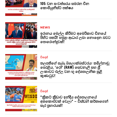
105 වන සංවත්සරය සමරන චීන
කොමියුනිස්ට් පක්ෂය
NEWS
ඉරානය මෙල්ල කිරීමට අමෙරිකාව චීනයේ
පිහිට පතයි! හමුදා ආධාර ලබා නොදෙන බවට
පොරොන්දුවක්!
විදෙස්
තලපතිගේ සැබෑ බ්ලොක්බස්ටරය: තමිල්නාඩු
පෙරළිය, ‘රෝ’ (RAW) සෙවනැලි සහ ශ්‍රී
ලංකාවට එල්ල වන භූ දේශපාලනික සුළි
කුණාටුව!
විදෙස්
“ක්‍රිකට් ක්‍රීඩාව ඉන්දීය දේශපාලනයේ
අතකොළුවක් වෙලා” – විස්ඩන් කර්තෘගෙන්
සැර ප්‍රහාරයක්!