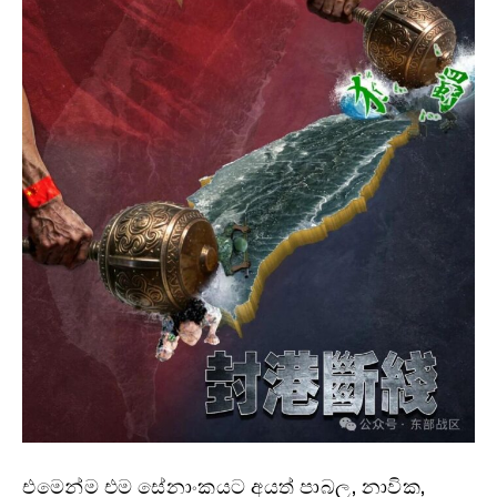
එමෙන්ම එම සේනාංකයට අයත් පාබල, නාවික,