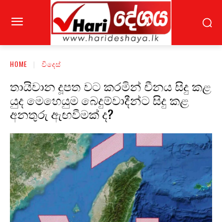
HOME
විදෙස්
තායිවාන දූපත වට කරමින් චීනය සිදු කළ
යුද මෙහෙයුම බෙදුම්වාදීන්ට සිදු කළ
අනතුරු ඇඟවීමක් ද?