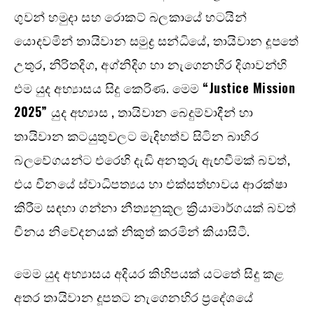
ගුවන් හමුදා සහ රොකට් බලකායේ භටයින්
යොදවමින් තායිවාන සමුද්‍ර සන්ධියේ, තායිවාන දූපතේ
උතුර, නිරිතදිග, අග්නිදිග හා නැගෙනහිර දිශාවන්හි
එම යුද අභ්‍යාසය සිදු කෙරිණ. මෙම
“Justice Mission
2025”
යුද අභ්‍යාස , තායිවාන බෙදුම්වාදීන් හා
තායිවාන කටයුතුවලට මැදිහත්ව සිටින බාහිර
බලවේගයන්ට එරෙහි දැඩි අනතුරු ඇඟවීමක් බවත්,
එය චීනයේ ස්වාධිපත්‍යය හා එක්සත්භාවය ආරක්ෂා
කිරීම සඳහා ගන්නා නීත්‍යනුකූල ක්‍රියාමාර්ගයක් බවත්
චීනය නිවේදනයක් නිකුත් කරමින් කියාසිටී.
මෙම යුද අභ්‍යාසය අදියර කිහිපයක් යටතේ සිදු කළ
අතර තායිවාන දූපතට නැගෙනහිර ප්‍රදේශයේ