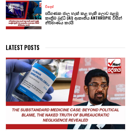
විදෙස්
පරිගණක ජාල හැක් කළ හැකි ලොව පළමු
කෘත්‍රිම බුද්ධි (AI) ආකෘතිය ANTHROPIC විසින්
නිර්මාණය කරයි
LATEST POSTS