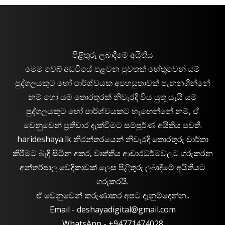
පිළිතුරු ලබාදීමේ අයිතිය
මෙම වෙබ් අඩවියේ පළවන පුවතක් හේතුවෙන් යම්
පුද්ගලයකුට හෝ පාර්ශ්වයක අපහසුතාවක් පැනනගින්නේ
නම් හෝ යම් තොරතුරක් නිවැරදි විය යුතු යැයි යම්
පුද්ගලයකුට හෝ පාර්ශ්වයකට හැඟෙන්නේ නම්, ඒ
වෙනුවෙන් ප්‍රතිචාර දැක්වීමට සම්පූර්ණ අයිතිය පවතී.
harideshaya.lk නිරන්තරයෙන් නිවැරදි තොරතුරු වාර්තා
කිරීමට බැඳී සිටින අතර, වෘත්තීය ආචාරධර්මවලට ගරුකරන
අන්තර්ජාල වේදිකාවක් ලෙස පිළිතුරු ලබාදීමේ අයිතියට
ගරුකරයි.
ඒ වෙනුවෙන් කරුණාකර අපට දැනුම්දෙන්න..
Email -
deshayadigital@gmail.com
WhatsApp - ‪+94771474028