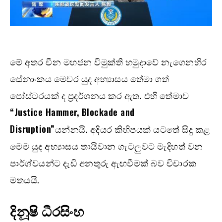
මේ අතර චීන මහජන විමුක්ති හමුදාවේ නැගෙනහිර
සේනාංකය මෙවර යුද අභ්‍යාසය තේමා ගත්
පෝස්ටරයක් ද ප්‍රදර්ශනය කර ඇත. එහි තේමාව
“Justice Hammer, Blockade and
Disruption”
යන්නයි. අදියර කිහිපයක් යටතේ සිදු කළ
මෙම යුද අභ්‍යාසය තායිවාන ගැටලුවට මැදිහත් වන
පාර්ශ්වයන්ට දැඩි අනතුරු ඇඟවීමක් බව චිචාරක
මතයයි.
දිනූෂි ධීරසිංහ