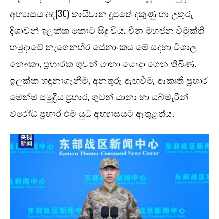
අභ්‍යාසය අද(30) තායිවාන දූපතේ දකුණු හා උතුරු
දිශාවන් ඉලක්ක කොට සිදු විය. චීන මහජන විමුක්ති
හමුදාවේ නැගෙනහිර සේනාංකය මේ සඳහා විශාල
නෞකා, ප්‍රහාරක ගුවන් යානා යොදා ගෙන තිබිණ.
ඉලක්ක හඳුනාගැනීම, අනතුරු ඇඟවීම, ආකෘති ප්‍රහාර
මෙන්ම සමුද්‍රීය ප්‍රහාර, ගුවන් යානා හා සබ්මැරීන්
විරෝධී ප්‍රහාර එම යුධ අභ්‍යාසයට ඇතුළත්ය.