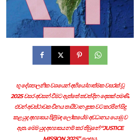
භූ දේශපාලනික වශයෙන් අභියෝගාත්මක වසරක් වූ
2025 වසර අවසන් වීමට ඇත්තේ තවත් දින දෙකක් පමණි.
එවන් අවස්ථාවක චීනය තායිවාන දූපත වට කරමින් සිදු
කළ යුද අභ්‍යාසය පිළිබඳ ලෝකයේම අවධානය යොමු ව
ඇත. මෙම යුද අභ්‍යාසය නම් කර තිබුනේ “JUSTICE
MISSION 2025” ලෙසය.