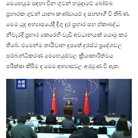
මෙහෙයුම සඳහා චීන ගුවන් හමුදාවේ බෝම්බ
ප්‍රහාරක ගුවන් යානා කණ්ඩායම් ද සහභාගී වී තිබිණ.
මෙම යුද අභ්‍යාසයේදී දිගු දුර ප්‍රහාර සහ ඒකාබද්ධ
නිවැරදි ප්‍රහාර කෙරෙහි වැඩි අවධානයක් යොමු කර
තිබේ. එමෙන්ම තායිවාන දූපතේ දුරස්ථ ප්‍රදේශවල
සම්බන්ධීකරණ මෙහෙයුම්වල ක්‍රියාකාරිත්වය
පරීක්ෂා කිරීම ද මෙම අභ්‍යාසවල අරමුණ වී ඇත.