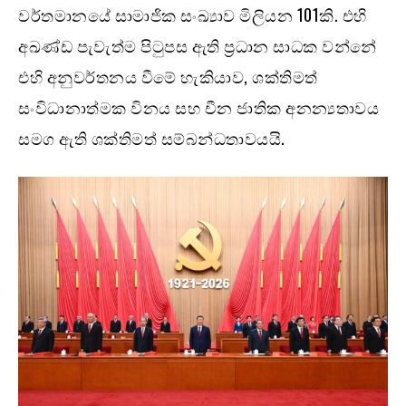
වර්තමානයේ සාමාජික සංඛ්‍යාව මිලියන 101කි. එහි
අඛණ්ඩ පැවැත්ම පිටුපස ඇති ප්‍රධාන සාධක වන්නේ
එහි අනුවර්තනය වීමේ හැකියාව, ශක්තිමත්
සංවිධානාත්මක විනය සහ චීන ජාතික අනන්‍යතාවය
සමග ඇති ශක්තිමත් සම්බන්ධතාවයයි.