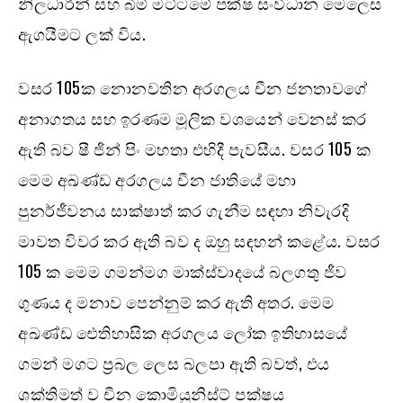
නිලධාරීන් සහ බිම් මට්ටමේ පක්ෂ සංවිධාන මෙලෙස
ඇගයීමට ලක් විය. ‍
වසර 105ක නොනවතින අරගලය චීන ජනතාවගේ
අනාගතය සහ ඉරණම මූලික වශයෙන් වෙනස් කර
ඇති බව ෂී ජින් පිං මහතා එහිදී පැවසීය. වසර 105 ක
මෙම අඛණ්ඩ අරගලය චීන ජාතියේ මහා
පුනර්ජීවනය සාක්ෂාත් කර ගැනීම සඳහා නිවැරදි
මාවත විවර කර ඇති බව ද ඔහු සඳහන් කළේය. වසර
105 ක මෙම ගමන්මග මාක්ස්වාදයේ බලගතු ජීව
ගුණය ද මනාව පෙන්නුම් කර ඇති අතර. මෙම
අඛණ්ඩ ඓතිහාසික අරගලය ලෝක ඉතිහාසයේ
ගමන් මගට ප්‍රබල ලෙස බලපා ඇති බවත්, එය
ශක්තිමත් ව චීන කොමියුනිස්ට් පක්ෂය