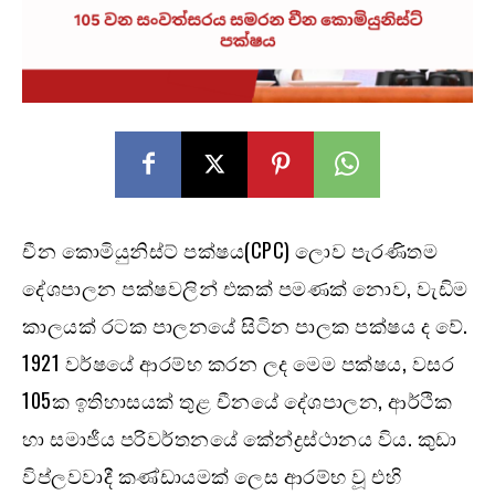
චීන කොමියුනිස්ට් පක්ෂය(CPC) ලොව පැරණිතම
දේශපාලන පක්ෂවලින් එකක් පමණක් නොව, වැඩිම
කාලයක් රටක පාලනයේ සිටින පාලක පක්ෂය ද වේ.
1921 වර්ෂයේ ආරම්භ කරන ලද මෙම පක්ෂය, වසර
105ක ඉතිහාසයක් තුළ චීනයේ දේශපාලන, ආර්ථික
හා සමාජීය පරිවර්තනයේ කේන්ද්‍රස්ථානය විය. කුඩා
විප්ලවවාදී කණ්ඩායමක් ලෙස ආරම්භ වූ එහි