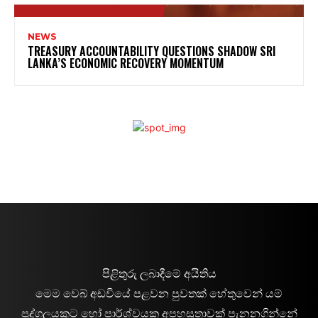
NEWS
TREASURY ACCOUNTABILITY QUESTIONS SHADOW SRI
LANKA’S ECONOMIC RECOVERY MOMENTUM
පිළිතුරු ලබාදීමේ අයිතිය
මෙම වෙබ් අඩවියේ පළවන පුවතක් හේතුවෙන් යම්
පුද්ගලයකුට හෝ පාර්ශ්වයක අපහසුතාවක් පැනනගින්නේ