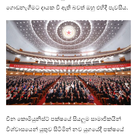
ගොඩනැගීමට දායක වී ඇති බවත් ඔහු එහිදී පැවසීය.
චීන කොමියුනිස්ට් පක්ෂයේ සියලුම සාමාජිකයින්
විශ්වාසයෙන් යුතුව සිටිමින් නව යුගයේදී පක්ෂයේ