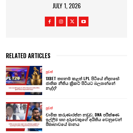
JULY 1, 2026
RELATED ARTICLES
පුවත්
1XBET තහනම් කළත් LPL පිටියේ නිදහසේ:
ජාතික නීතිය ක්‍රිකට් පිටියට බලපාන්නේ
නැද්ද?
පුවත්
චාමික කරුණාරත්න නඩුව, DNA පරීක්ෂණ
ඉල්ලීම සහ දරුවෙකුගේ අයිතිය වෙනුවෙන්
පීතෘභාවයේ මානය