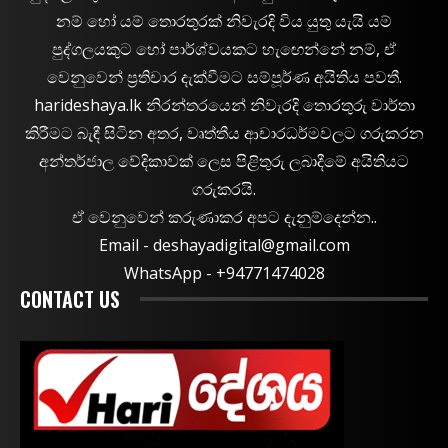
නම් හෝ යම් තොරතුරක් නිවැරදි විය යුතු යැයි යම්
පුද්ගලයකුට හෝ පාර්ශ්වයකට හැඟෙන්නේ නම්, ඒ
වෙනුවෙන් ප්‍රතිචාර දැක්වීමට සම්පූර්ණ අයිතිය පවතී.
harideshaya.lk නිරන්තරයෙන් නිවැරදි තොරතුරු වාර්තා
කිරීමට බැඳී සිටින අතර, වෘත්තීය ආචාරධර්මවලට ගරුකරන
අන්තර්ජාල වේදිකාවක් ලෙස පිළිතුරු ලබාදීමේ අයිතියට
ගරුකරයි.
ඒ වෙනුවෙන් කරුණාකර අපට දැනුම්දෙන්න..
Email -
deshayadigital@gmail.com
WhatsApp - ‪+94771474028
CONTACT US