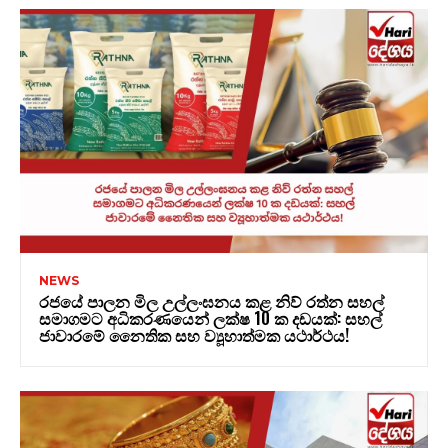
NEWS
රජයේ පාලන මිල උල්ලංඝනය කළ නිව් රත්න සහල්
සමාගමට අධිකරණයෙන් ලක්ෂ 10 ක දඩයක්: සහල්
ජාවාරමේ නෛතික සහ ව්‍යූහාත්මක යථාර්ථය!