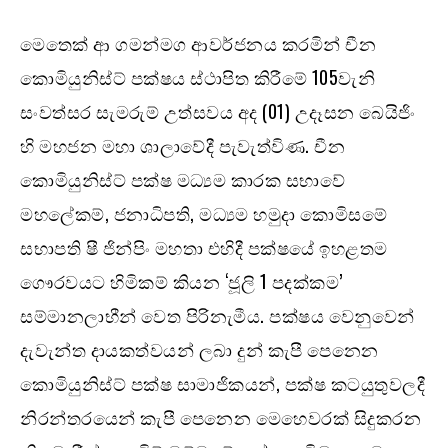
මෙ‍තෙක් ආ ගමන්මග ආවර්ජනය කරමින් චීන
කොමියුනිස්ට් පක්ෂය ස්ථාපිත කිරීමේ 105වැනි
සංවත්සර සැමරුම් උත්සවය අද (01) උදෑසන බෙයිජිං
හි මහජන මහා ශාලාවේදී පැවැත්විණ. චීන
කොමියුනිස්ට් පක්ෂ මධ්‍යම කාරක සභාවේ
මහලේකම්, ජනාධිපති, මධ්‍යම හමුදා කොමිසමේ
සභාපති ෂී ජින්පිං මහතා එහිදී පක්ෂයේ ඉහළතම
ගෞරවයට හිමිකම් කියන ‘ජූලි 1 පදක්කම’
සම්මානලාභීන් වෙත පිරිනැමීය. පක්ෂය වෙනුවෙන්
දැවැන්ත දායකත්වයන් ලබා දුන් කැපී පෙනෙන
කොමියුනිස්ට් පක්ෂ සාමාජිකයන්, පක්ෂ කටයුතුවලදී
නිරන්තරයෙන් කැපී පෙනෙන මෙහෙවරක් සිදුකරන