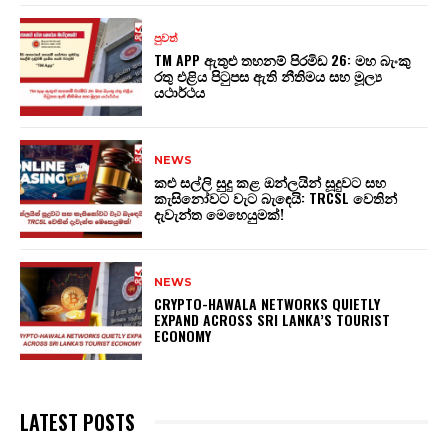
පුවත්
TM APP ඇතුළු තහනම් පිරමිඩ 26: මහ බැංකු
රතු එළිය පිටුපස ඇති නීතිමය සහ මූල්‍ය
යථාර්ථය
NEWS
කළු සල්ලි සුදු කළ ඔන්ලයින් සූදුවට සහ
කැසිනෝවට වැට බැඳෙයි: TRCSL වෙතින්
දැවැන්ත මෙහෙයුමක්!
NEWS
CRYPTO-HAWALA NETWORKS QUIETLY
EXPAND ACROSS SRI LANKA’S TOURIST
ECONOMY
LATEST POSTS