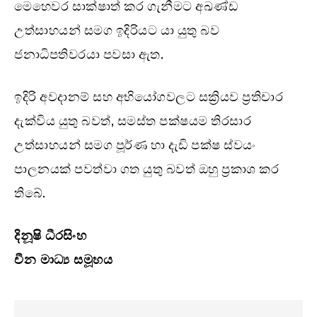
මෙහෙවර සාක්ෂාත් කර ගැනීමට අඛණ්ඩ
උත්සාහයන් සමග ඉදිරියට යා යුතු බව
ජනාධිපතිවරයා පවසා ඇත.
ඉදිරි අවදානම් සහ අභියෝගවලට සක්‍රියව ප්‍රතිචාර
දැක්විය යුතු බවත්, සමස්ත පක්ෂයම තිරසාර
උත්සාහයන් සමග පූර්ණ හා දැඩි පක්ෂ ස්වයං
පාලනයක් පවත්වා ගත යුතු බවත් ඔහු ප්‍රකාශ කර
තිබේ.
දිනූෂි ධීරසිංහ
චීන මාධ්‍ය සමූහය