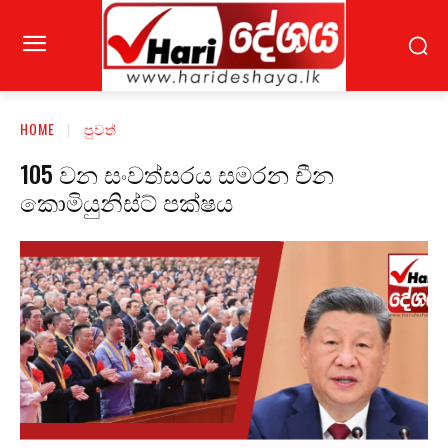
HOME
පුවත්
105 වන සංවත්සරය සමරන චීන
කොමියුනිස්ට් පක්ෂය