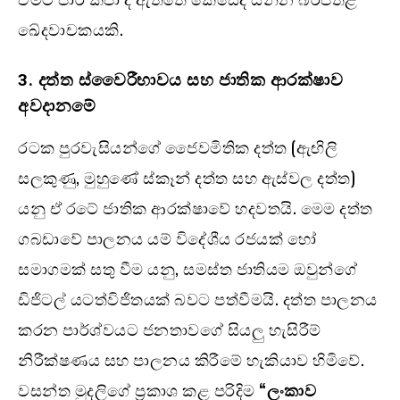
ඛේදවාචකයකි.
3. දත්ත ස්වෛරීභාවය සහ ජාතික ආරක්ෂාව
අවදානමේ
රටක පුරවැසියන්ගේ ජෛවමිතික දත්ත (ඇඟිලි
සලකුණු, මුහුණේ ස්කෑන් දත්ත සහ ඇස්වල දත්ත)
යනු ඒ රටේ ජාතික ආරක්ෂාවේ හදවතයි. මෙම දත්ත
ගබඩාවේ පාලනය යම් විදේශීය රජයක් හෝ
සමාගමක් සතු වීම යනු, සමස්ත ජාතියම ඔවුන්ගේ
ඩිජිටල් යටත්විජිතයක් බවට පත්වීමයි. දත්ත පාලනය
කරන පාර්ශ්වයට ජනතාවගේ සියලු හැසිරීම්
නිරීක්ෂණය සහ පාලනය කිරීමේ හැකියාව හිමිවේ.
වසන්ත මුදලිගේ ප්‍රකාශ කළ පරිදිම
“ලංකාව