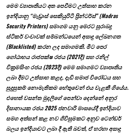
මෙම ව්‍යාපෘතියට අත පෙවීමට උත්සාහ කරන
ඉන්දියානු “මැඩ්‍රාස් සෙකියුරිටි ප්‍රින්ටර්ස්” (Madras
Security Printers) සමාගම යනු මෙරට සුරාබදු
ස්ටිකර් වංචාවක් සම්බන්ධයෙන් අසාදු ලේඛනගත
(Blacklisted) කරන ලද සමාගමකි. මීට පෙර
ගෝඨාභය රාජපක්ෂ රජය (2021දී) සහ රනිල්
වික්‍රමසිංහ රජය (2023දී) මෙම සමාගමට ව්‍යාපෘතිය
ලබා දීමට උත්සාහ කළද, දැඩි සමාජ විරෝධය සහ
සුදුසුකම් නොමැතිකම හේතුවෙන් එය වැළකී ගියේය.
එහෙත් වසන්ත මුදලිගේ පෙන්වා දෙන්නේ අනුර
දිසානායක රජය 2025 ජනවාරි මාසයේදී ඉන්දියාව
සමග අත්සන් කළ නව ගිවිසුමකට අනුව ටෙන්ඩර්
බලය ඉන්දියාවට ලබා දී ඇති බවත්, ඒ හරහා අසාදු