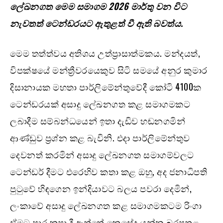
ලේඛනගත මෙම සමාගම 2026 මාර්තු වන විට
නැවතත් ටෙන්ඩරයට ඇතුළත් වී ඇති බවත්ය.
මෙම තත්ත්වය අතිශය උත්ප්‍රාසාත්මකය. මන්දයත්,
විපක්ෂයේ මන්ත්‍රීවරයෙකුව සිටි සමයේ අනුර කුමාර
දිසානායක මහතා පාර්ලිමේන්තුවේදී කෝටි 4100ක
ටෙන්ඩරයක් අසාදු ලේඛනගත කළ සමාගමකට
ලබාදීම සම්බන්ධයෙන් ඉතා දැඩිව හඬනගමින්
ආණ්ඩුව ප්‍රශ්න කළ බැවිනි. එදා පාර්ලිමේන්තුව
දෙවනත් කරමින් අසාදු ලේඛනගත සමාගම්වලට
ටෙන්ඩර් දීමට එරෙහිව කතා කළ ඔහු, අද ජනාධිපති
පුටුවේ හිඳගෙන ඉන්දියාවට බලය පවරා දෙමින්,
ලංකාවේ අසාදු ලේඛනගත කළ සමාගමකටම රිංගා
ඒමට පාර කපා දී ඇත්තේ කෙසේද යන්න බරපතළ