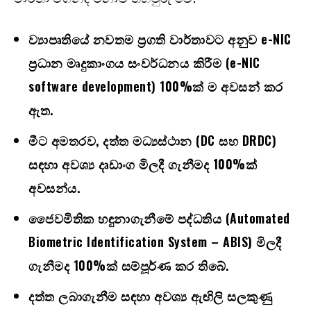
ව්‍යාපෘතියේ නවතම ප්‍රගති වාර්තාවට අනුව e-NIC
ප්‍රධාන මෘදුකාංගය සංවර්ධනය කිරීම (e-NIC
software development) 100%ක් ම අවසන් කර
ඇත.
මීට අමතරව, දත්ත මධ්‍යස්ථාන (DC සහ DRDC)
සඳහා අවශ්‍ය දෘඩාංග මිලදී ගැනීමද 100%ක්
අවසන්ය.
ජෛවමිතික හඳුනාගැනීමේ පද්ධතිය (Automated
Biometric Identification System – ABIS) මිලදී
ගැනීමද 100%ක් සම්පූර්ණ කර තිබේ.
දත්ත ලබාගැනීම සඳහා අවශ්‍ය ඇඟිලි සලකුණු