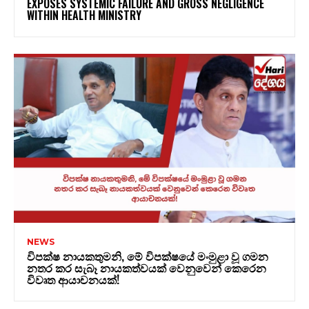
EXPOSES SYSTEMIC FAILURE AND GROSS NEGLIGENCE
WITHIN HEALTH MINISTRY
NEWS
විපක්ෂ නායකතුමනි, මේ විපක්ෂයේ මංමුළා වූ ගමන
නතර කර සැබෑ නායකත්වයක් වෙනුවෙන් කෙරෙන
විවෘත ආයාචනයක්!