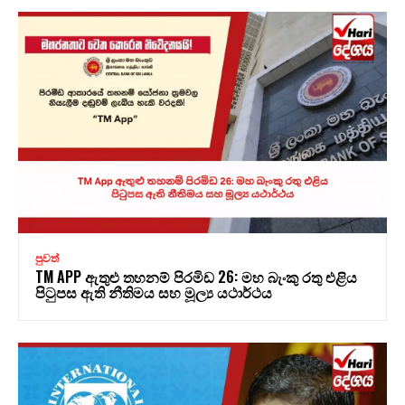
පුවත්
TM APP ඇතුළු තහනම් පිරමිඩ 26: මහ බැංකු රතු එළිය
පිටුපස ඇති නීතිමය සහ මූල්‍ය යථාර්ථය