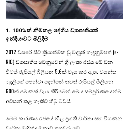
1. 100%ක් නිමකළ දේශීය ව්‍යාපෘතියක්
ඉන්දියාවට බිලිදීම
2012 වසරේ සිට ක්‍රියාත්මක වූ විද්‍යුත් හැඳුනුම්පත් (e-
NIC) ව්‍යාපෘතිය වෙනුවෙන් ශ්‍රී ලංකා රජය මේ වන
විටත් රුපියල් බිලියන 5.6ක් වැය කර ඇත. වසන්ත
මුදලිගේ පෙන්වා දෙන්නේ තවත් රුපියල් මිලියන
600ක් පමණක් වැය කිරීමෙන් මෙය සම්පූර්ණයෙන්ම
අවසන් කළ හැකිව තිබූ බවයි.
මෙම කාරණය රජයේ නිල ප්‍රගති වාර්තා සහ විගණන
වාර්තා මගින්ද මනාව තහවුරු වේ.