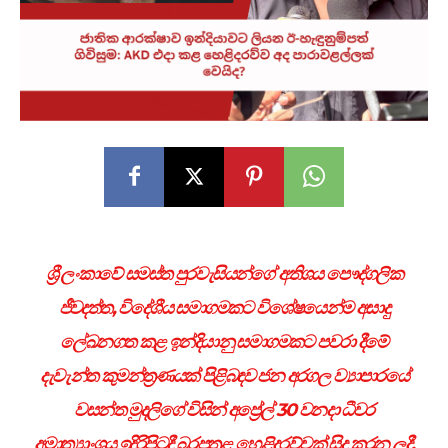
ශ්‍රී ලංකාවේ සමස්ත පුරවැසියන්ගේ අතිශය පෞද්ගලික
ජීවදත්ත, විදේශීය සමාගමකට විශේෂයෙන්ම අසාදු
ලේඛනගත කළ
ඉන්දියානු සමාගමකට පවරා දීමේ
දැවැන්ත කුමන්ත්‍රණයක් පිළිබඳව ජන අරගල ව්‍යාපාරයේ
වසන්ත මුදලිගේ විසින් අප්‍රේල් 30 වනදා ධීවර
අමාත්‍යාංශය ඉදිරිපිටදී බරපතළ හෙළිදරව්වක් සිදු කරන ලදී.