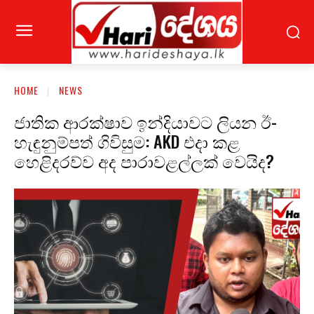
HOME
NEWS
ජාතික ආරක්ෂාව ඉන්දියාවට ලියන ඊ-
හැඳුනුම්පත් ගිවිසුම: AKD එදා කළ
හෙළිදරව්ව අද පාරාවළල්ලක් වෙයිද?