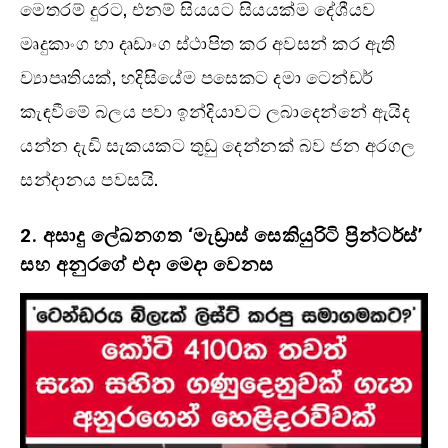
මෙතරම් දුරට, එනම් සියයට සියයක්ම දේශීයව
මෘදුකාංග හා දෘඩාංග ස්ථාපිත කර අවසන් කර ඇති
ව්‍යාපෘතියක්, හදිසියේම පසෙකට දමා ටෙන්ඩර්
කැඳවීමේ බලය පවා ඉන්දියාවට ලබාදෙන්නේ ඇයිද
යන්න දැඩි සැකයකට තුඩු දෙන්නක් බව ජන අරගල
සන්දානය පවසයි.
2. අසාදු ලේඛනගත ‘මැඩ්‍රාස් සෙකියුරිටි ප්‍රින්ටර්ස්’
සහ අනුරගේ එදා මෙදා වෙනස