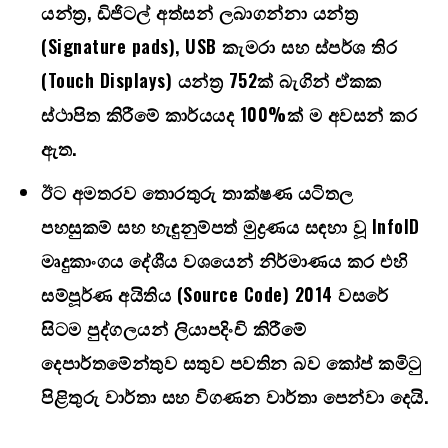
යන්ත්‍ර, ඩිජිටල් අත්සන් ලබාගන්නා යන්ත්‍ර
(Signature pads), USB කැමරා සහ ස්පර්ශ තිර
(Touch Displays) යන්ත්‍ර 752ක් බැගින් ඒකක
ස්ථාපිත කිරීමේ කාර්යයද 100%ක් ම අවසන් කර
ඇත.
ඊට අමතරව තොරතුරු තාක්ෂණ යටිතල
පහසුකම් සහ හැඳුනුම්පත් මුද්‍රණය සඳහා වූ InfoID
මෘදුකාංගය දේශීය වශයෙන් නිර්මාණය කර එහි
සම්පූර්ණ අයිතිය (Source Code) 2014 වසරේ
සිටම පුද්ගලයන් ලියාපදිංචි කිරීමේ
දෙපාර්තමේන්තුව සතුව පවතින බව කෝප් කමිටු
පිළිතුරු වාර්තා සහ විගණන වාර්තා පෙන්වා දෙයි.