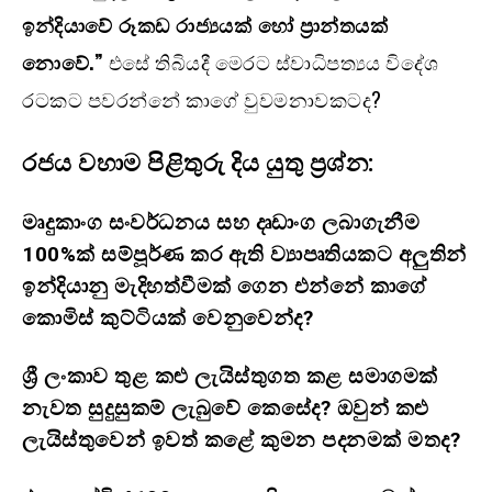
ඉන්දියාවේ රූකඩ රාජ්‍යයක් හෝ ප්‍රාන්තයක්
නොවේ.”
එසේ තිබියදී මෙරට ස්වාධිපත්‍යය විදේශ
රටකට පවරන්නේ කාගේ වුවමනාවකටද?
රජය වහාම පිළිතුරු දිය යුතු ප්‍රශ්න:
මෘදුකාංග සංවර්ධනය සහ දෘඩාංග ලබාගැනීම
100%ක් සම්පූර්ණ කර ඇති ව්‍යාපෘතියකට අලුතින්
ඉන්දියානු මැදිහත්වීමක් ගෙන එන්නේ කාගේ
කොමිස් කුට්ටියක් වෙනුවෙන්ද?
ශ්‍රී ලංකාව තුළ කළු ලැයිස්තුගත කළ සමාගමක්
නැවත සුදුසුකම් ලැබුවේ කෙසේද? ඔවුන් කළු
ලැයිස්තුවෙන් ඉවත් කළේ කුමන පදනමක් මතද?