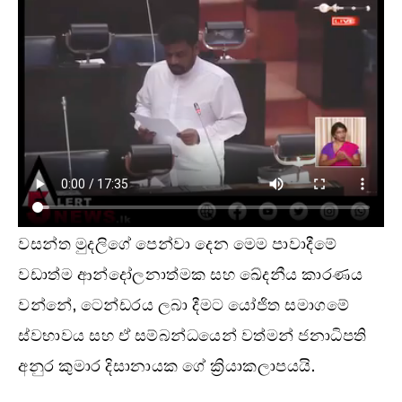
වසන්ත මුදලිගේ පෙන්වා දෙන මෙම පාවාදීමේ
වඩාත්ම ආන්දෝලනාත්මක සහ ඛේදනීය කාරණය
වන්නේ, ටෙන්ඩරය ලබා දීමට යෝජිත සමාගමේ
ස්වභාවය සහ ඒ සම්බන්ධයෙන් වත්මන් ජනාධිපති
අනුර කුමාර දිසානායක ගේ ක්‍රියාකලාපයයි.