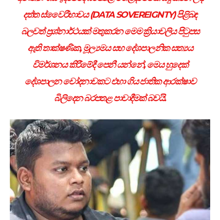
දත්ත ස්වෛරීභාවය (DATA SOVEREIGNTY) පිළිබඳ
බලවත් ප්‍රශ්නාර්ථයක් මතුකරන මෙම ක්‍රියාවලිය පිටුපස
ඇති තාක්ෂණික, මූල්‍යමය සහ දේශපාලනික සත්‍යය
විමර්ශනය කිරීමේදී පෙනී යන්නේ, මෙය හුදෙක්
දේශපාලන චෝදනාවකට එහා ගිය ජාතික ආරක්ෂාව
බිලිදෙන බරපතළ පාවාදීමක් බවයි.