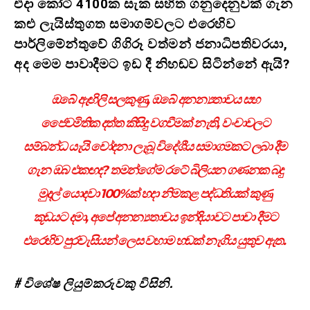
එදා කෝටි 4100ක සැක සහිත ගනුදෙනුවක් ගැන
කළු ලැයිස්තුගත සමාගම්වලට එරෙහිව
පාර්ලිමේන්තුවේ ගිගිරූ වත්මන් ජනාධිපතිවරයා,
අද මෙම පාවාදීමට ඉඩ දී නිහඬව සිටින්නේ ඇයි?
ඔබේ ඇඟිලි සලකුණු, ඔබේ අනන්‍යතාවය සහ
ජෛවමිතික දත්ත කිසිදු වගවීමක් නැති, වංචාවලට
සම්බන්ධ යැයි චෝදනා ලැබූ විදේශීය සමාගමකට ලබා දීම
ගැන ඔබ එකඟද? තමන්ගේම රටේ බිලියන ගණනක බදු
මුදල් යොදවා 100%ක් හදා නිමකළ පද්ධතියක් කුණු
කූඩයට දමා, අපේ අනන්‍යතාවය ඉන්දියාවට පාවා දීමට
එරෙහිව පුරවැසියන් ලෙස වහාම හඬක් නැගිය යුතුව ඇත.
# විශේෂ ලියුම්කරුවකු විසිනි.