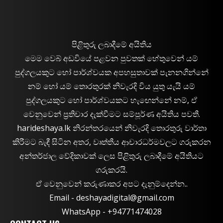
පිළිතුරු ලබාදීමේ අයිතිය
මෙම වෙබ් අඩවියේ පළවන පුවතක් හේතුවෙන් යම්
පුද්ගලයකුට හෝ පාර්ශ්වයක අපහසුතාවක් පැනනගින්නේ
නම් හෝ යම් තොරතුරක් නිවැරදි විය යුතු යැයි යම්
පුද්ගලයකුට හෝ පාර්ශ්වයකට හැඟෙන්නේ නම්, ඒ
වෙනුවෙන් ප්‍රතිචාර දැක්වීමට සම්පූර්ණ අයිතිය පවතී.
harideshaya.lk නිරන්තරයෙන් නිවැරදි තොරතුරු වාර්තා
කිරීමට බැඳී සිටින අතර, වෘත්තීය ආචාරධර්මවලට ගරුකරන
අන්තර්ජාල වේදිකාවක් ලෙස පිළිතුරු ලබාදීමේ අයිතියට
ගරුකරයි.
ඒ වෙනුවෙන් කරුණාකර අපට දැනුම්දෙන්න..
Email -
deshayadigital@gmail.com
WhatsApp - ‪+94771474028