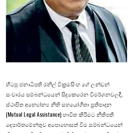
හිටපු ජනාධිපති රනිල් වික්‍රමසිංහ ගේ ලන්ඩන්
සංචාරය සම්බන්ධයෙන් සිදුකෙරෙන විමර්ශනවලදී,
ස්ථාපිත අන්‍යෝන්‍ය නීති සහයෝගීතා ප්‍රතිපාදන
(Mutual Legal Assistance) භාවිත කිරීමට නීතිපති
දෙපාර්තමේන්තුව අපොහොසත් වීම සම්බන්ධයෙන්