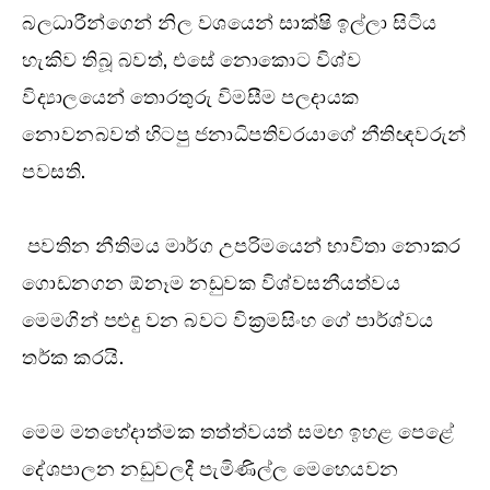
බලධාරීන්ගෙන් නිල වශයෙන් සාක්ෂි ඉල්ලා සිටිය
හැකිව තිබූ බවත්, එසේ නොකොට විශ්ව
විද්‍යාලයෙන් තොරතුරු විමසීම පලදායක
නොවනබවත් හිටපු ජනාධිපතිවරයාගේ නීතිඥවරුන්
පවසති.
පවතින නීතිමය මාර්ග උපරිමයෙන් භාවිතා නොකර
ගොඩනගන ඕනෑම නඩුවක විශ්වසනීයත්වය
මෙමගින් පළුදු වන බවට වික්‍රමසිංහ ගේ පාර්ශ්වය
තර්ක කරයි.
මෙම මතභේදාත්මක තත්ත්වයත් සමඟ ඉහළ පෙළේ
දේශපාලන නඩුවලදී පැමිණිල්ල මෙහෙයවන