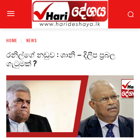
HOME
NEWS
රනිල්ගේ නඩුව : ශානි – දිලීප ප්‍රබල
ගැටුමක් ?