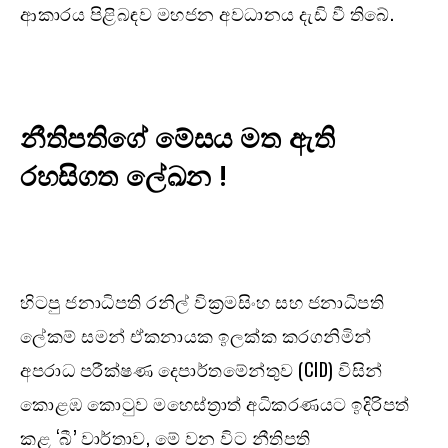
ආකාරය පිළිබඳව මහජන අවධානය දැඩි වී තිබේ.
නීතිපතිගේ මේසය මත ඇති
රහසිගත ලේඛන !
හිටපු ජනාධිපති රනිල් වික්‍රමසිංහ සහ ජනාධිපති
ලේකම් සමන් ඒකනායක ඉලක්ක කරගනිමින්
අපරාධ පරීක්ෂණ දෙපාර්තමේන්තුව (CID) විසින්
කොළඹ කොටුව මහෙස්ත්‍රාත් අධිකරණයට ඉදිරිපත්
කළ ‘බී’ වාර්තාව, මේ වන විට නීතිපති