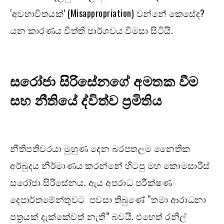
‘අවභාවිතයක්’ (Misappropriation) වන්නේ කෙසේද?
යන කාරණය විත්ති පාර්ශවය විමසා සිටියි.
සරෝජා සිරිසේනගේ අමතක වීම
සහ නීතියේ ද්විත්ව ප්‍රමිතිය
නීතිපතිවරයා මුහුණ දෙන බරපතලම නෛතික
අර්බුදය නිර්මාණය කරන්නේ හිටපු මහ කොමසාරිස්
සරෝජා සිරිසේනය. ඇය අපරාධ පරීක්ෂණ
දෙපාර්තමේන්තුවට පවසා තිබුණේ “තමා ආරාධනා
පත්‍රයක් දැක්කේවත් නැති” බවයි. එහෙත් රනිල්