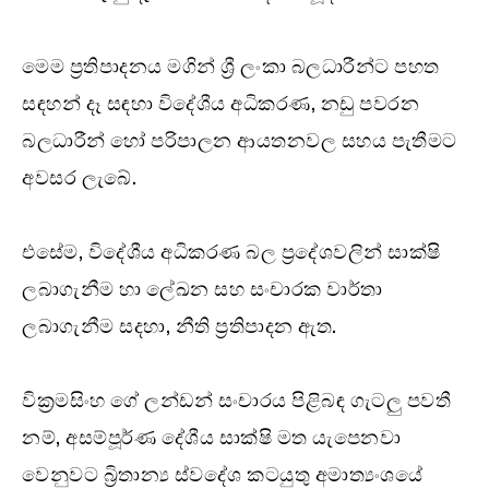
මෙම ප්‍රතිපාදනය මගින් ශ්‍රී ලංකා බලධාරීන්ට පහත
සඳහන් දෑ සඳහා විදේශීය අධිකරණ, නඩු පවරන
බලධාරීන් හෝ පරිපාලන ආයතනවල සහය පැතීමට
අවසර ලැබේ.
එසේම, විදේශීය අධිකරණ බල ප්‍රදේශවලින් සාක්ෂි
ලබාගැනීම හා ලේඛන සහ සංචාරක වාර්තා
ලබාගැනීම සදහා, නීති ප්‍රතිපාදන ඇත.
වික්‍රමසිංහ ගේ ලන්ඩන් සංචාරය පිළිබඳ ගැටලු පවතී
නම්, අසම්පූර්ණ දේශීය සාක්ෂි මත යැපෙනවා
වෙනුවට බ්‍රිතාන්‍ය ස්වදේශ කටයුතු අමාත්‍යංශයේ