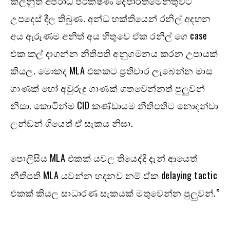
කලිනුත් අපරාධ පරීක්ෂණ දෙපාර්තමේන්තුවට
උපදෙස් දීල තිබුණ. අන්ධ භක්තියෙන් රනිල් අදහන
අය ඇරුණම අනිත් අය හිතුවෙ ඒක රනිල් ගෙ case
එක කල් දාගන්න නීතිපති අනුගමනය කරන උපායක්
කියල. මොකද MLA එකකට ප්‍රතිචාර ලැබෙන්න මාස
ගාණක් හෝ අවුරුදු ගාණක් ගතවෙන්නත් පුලුවන්
නිසා. කොටින්ම CID කණ්ඩායම නීතිපතිට නොදන්වා
ලන්ඩන් ගියෙත් ඒ සැකය නිසා.
පොලිසිය MLA එකක් යවල තියෙද්දි දැන් ආයෙත්
නීතිපති MLA යවන්න හදනව නම් ඒක delaying tactic
එකක් කියල සාධාරණ සැකයක් මතුවෙන්න පුලුවන්.”