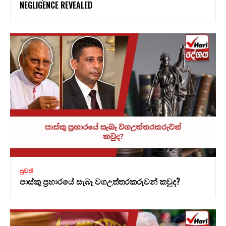
NEGLIGENCE REVEALED
පුවත්
පාස්කු ප්‍රහාරයේ සැබෑ වගඋත්තරකරුවන් කවුද?