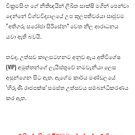
වික්‍රමසිංහ ගේ නීතිඥයින් ලිඛිත සාක්ෂි මගින් පෙන්වා
දෙන්නේ විශ්වවිද්‍යාලයේ උප කුලපතිවරයා සෘජුවම
“අතිගරු සරෝජා සිරිසේන” වෙත නිල ආරාධනය
යවා ඇති බවයි.
තවද, උත්සව කාලසටහනට අනුව ඇය අතිවිශේෂ
(VIP) අමුත්තන්ගේ ලැයිස්තුවේ නමවැනියා ලෙස
අසුන්ගෙන සිට ඇත. ඇගේම කාර්ය මණ්ඩලයේ
‘හිරුණි රාජපක්ෂ’ සමස්ත උත්සවය සම්බන්ධීකරණය
කර ඇත.