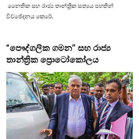
නෛතික සහ රාජ්‍ය තාන්ත්‍රික සත්‍යය පහතින්
විච්ඡේදනය කෙරේ.
“පෞද්ගලික ගමන” සහ රාජ්‍ය
තාන්ත්‍රික ප්‍රොටෝකෝලය