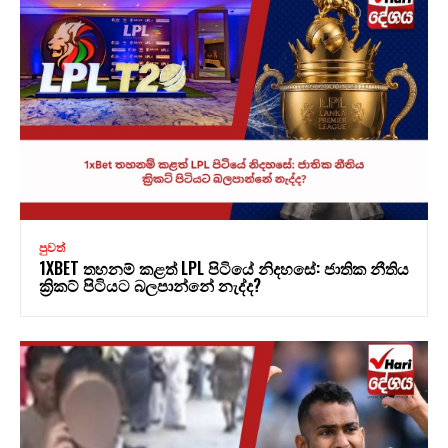
පුවත්
1XBET තහනම් කළත් LPL පිටියේ නිදහසේ: ජාතික නීතිය
ක්‍රිකට් පිටියට බලපාන්නේ නැද්ද?