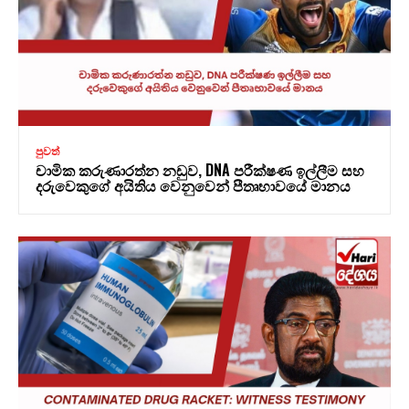
පුවත්
චාමික කරුණාරත්න නඩුව, DNA පරීක්ෂණ ඉල්ලීම සහ
දරුවෙකුගේ අයිතිය වෙනුවෙන් පීතෘභාවයේ මානය