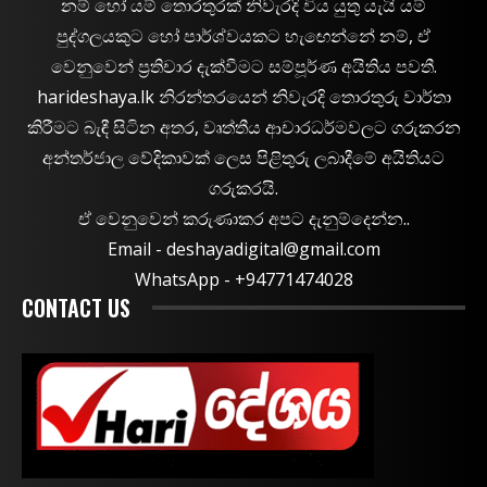
නම් හෝ යම් තොරතුරක් නිවැරදි විය යුතු යැයි යම්
පුද්ගලයකුට හෝ පාර්ශ්වයකට හැඟෙන්නේ නම්, ඒ
වෙනුවෙන් ප්‍රතිචාර දැක්වීමට සම්පූර්ණ අයිතිය පවතී.
harideshaya.lk නිරන්තරයෙන් නිවැරදි තොරතුරු වාර්තා
කිරීමට බැඳී සිටින අතර, වෘත්තීය ආචාරධර්මවලට ගරුකරන
අන්තර්ජාල වේදිකාවක් ලෙස පිළිතුරු ලබාදීමේ අයිතියට
ගරුකරයි.
ඒ වෙනුවෙන් කරුණාකර අපට දැනුම්දෙන්න..
Email -
deshayadigital@gmail.com
WhatsApp - ‪+94771474028
CONTACT US