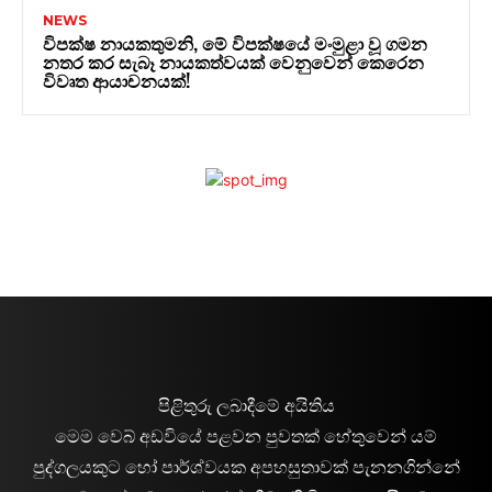
NEWS
විපක්ෂ නායකතුමනි, මේ විපක්ෂයේ මංමුළා වූ ගමන
නතර කර සැබෑ නායකත්වයක් වෙනුවෙන් කෙරෙන
විවෘත ආයාචනයක්!
පිළිතුරු ලබාදීමේ අයිතිය
මෙම වෙබ් අඩවියේ පළවන පුවතක් හේතුවෙන් යම්
පුද්ගලයකුට හෝ පාර්ශ්වයක අපහසුතාවක් පැනනගින්නේ