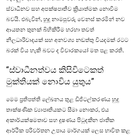
ස්වාධීනව සහ අපක්ෂපාතීව ක්‍රියාත්මක නොවීම
බවයි. එබැවින්, හුදු නාමපුවරු වෙනස් කරමින් නව
ආයතන තුනක් බිහිකිරීම හරහා තවත්
නිලධාරිවාදයක් සහ අනවශ්‍ය නඩත්තු වියදමක් රටට
බරක් විය හැකි බවට ද විචාරකයෝ මත පළ කරති.
“ස්වාධීනත්වය කිසිවිටෙකත්
මුක්තියක් නොවිය යුතුය”
මෙම ප්‍රතිපත්ති ලේඛනය තුළ ඩිජිටල්කරණය හුදු
තාක්ෂණික ව්‍යාපෘතියකට සීමා නොකර, එය
අකාර්යක්ෂමතාව සහ දූෂණය පිටුදකින ජාතික
ආර්ථික පරිවර්තන උපාය මාර්ගයක් ලෙස භාවිත කළ