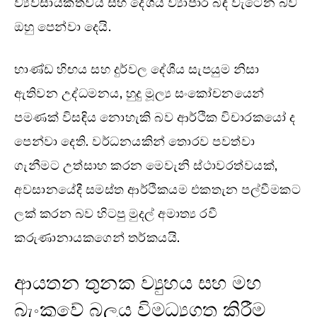
ව්‍යවසායකත්වය සහ දේශීය ව්‍යාපාර බිඳ වැටෙන බව
ඔහු පෙන්වා දෙයි.
භාණ්ඩ හිඟය සහ දුර්වල දේශීය සැපයුම නිසා
ඇතිවන උද්ධමනය, හුදු මූල්‍ය සංකෝචනයෙන්
පමණක් විසඳිය නොහැකි බව ආර්ථික විචාරකයෝ ද
පෙන්වා දෙති. වර්ධනයකින් තොරව පවත්වා
ගැනීමට උත්සාහ කරන මෙවැනි ස්ථාවරත්වයක්,
අවසානයේදී සමස්ත ආර්ථිකයම එකතැන පල්වීමකට
ලක් කරන බව හිටපු මුදල් අමාත්‍ය රවී
කරුණානායකගෙන් තර්කයයි.
ආයතන තුනක ව්‍යුහය සහ මහ
බැංකුවේ බලය විමධ්‍යගත කිරීම