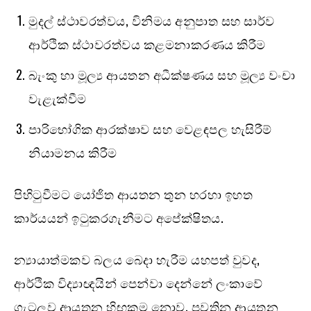
මුදල් ස්ථාවරත්වය, විනිමය අනුපාත සහ සාර්ව
ආර්ථික ස්ථාවරත්වය කළමනාකරණය කිරීම
බැංකු හා මූල්‍ය ආයතන අධීක්ෂණය සහ මූල්‍ය වංචා
වැළැක්වීම
පාරිභෝගික ආරක්ෂාව සහ වෙළඳපල හැසිරීම්
නියාමනය කිරීම
පිහිටුවීමට යෝජිත ආයතන තුන හරහා ඉහත
කාර්යයන් ඉටුකරගැනීමට අපේක්ෂිතය.
න්‍යායාත්මකව බලය බෙදා හැරීම යහපත් වුවද,
ආර්ථික විද්‍යාඥයින් පෙන්වා දෙන්නේ ලංකාවේ
ගැටලුව ආයතන හිඟකම නොව, පවතින ආයතන