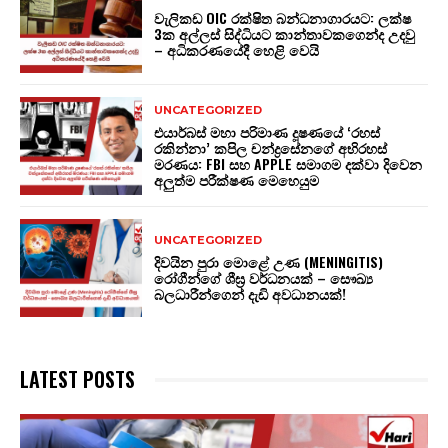
වැලිකඩ OIC රක්ෂිත බන්ධනාගාරයට: ලක්ෂ
3ක අල්ලස් සිද්ධියට කාන්තාවකගෙන්ද උදවු
– අධිකරණයේදී හෙළි වෙයි
UNCATEGORIZED
එයාර්බස් මහා පරිමාණ දූෂණයේ ‘රහස්
රකින්නා’ කපිල චන්ද්‍රසේනගේ අභිරහස්
මරණය: FBI සහ APPLE සමාගම දක්වා දිවෙන
අලුත්ම පරීක්ෂණ මෙහෙයුම
UNCATEGORIZED
දිවයින පුරා මොළේ උණ (MENINGITIS)
රෝගීන්ගේ ශීඝ්‍ර වර්ධනයක් – සෞඛ්‍ය
බලධාරීන්ගෙන් දැඩි අවධානයක්!
LATEST POSTS