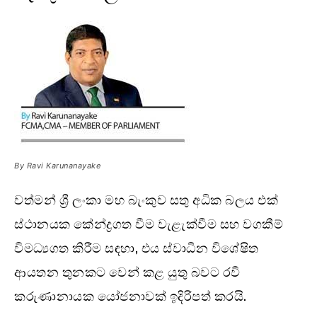
By Ravi Karunanayake
වත්මන් ශ්‍රී ලංකා මහ බැංකුව සතු අධික බලය එක්
ස්ථානයක කේන්ද්‍රගත වීම වැළැක්වීම සහ වගකීම්
විමධ්‍යගත කිරීම සඳහා, එය ස්වාධීන විශේෂිත
ආයතන තුනකට වෙන් කළ යුතු බවට රවී
කරුණානායක යෝජනාවක් ඉදිරිපත් කරයි.