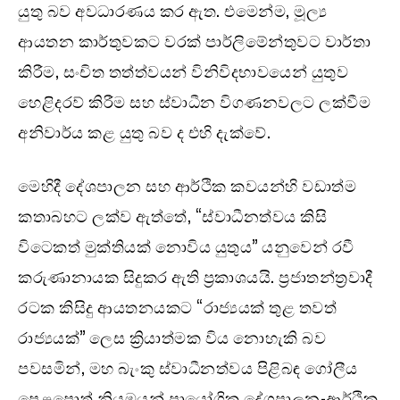
යුතු බව අවධාරණය කර ඇත. එමෙන්ම, මූල්‍ය
ආයතන කාර්තුවකට වරක් පාර්ලිමේන්තුවට වාර්තා
කිරීම, සංචිත තත්ත්වයන් විනිවිදභාවයෙන් යුතුව
හෙළිදරව් කිරීම සහ ස්වාධීන විගණනවලට ලක්වීම
අනිවාර්ය කළ යුතු බව ද එහි දැක්වේ.
මෙහිදී දේශපාලන සහ ආර්ථික කවයන්හි වඩාත්ම
කතාබහට ලක්ව ඇත්තේ, “ස්වාධීනත්වය කිසි
විටෙකත් මුක්තියක් නොවිය යුතුය” යනුවෙන් රවී
කරුණානායක සිදුකර ඇති ප්‍රකාශයයි. ප්‍රජාතන්ත්‍රවාදී
රටක කිසිදු ආයතනයකට “රාජ්‍යයක් තුළ තවත්
රාජ්‍යයක්” ලෙස ක්‍රියාත්මක විය නොහැකි බව
පවසමින්, මහ බැංකු ස්වාධීනත්වය පිළිබඳ ගෝලීය
පෙළපොත් නියමයන් ප්‍රායෝගික දේශපාලන-ආර්ථික