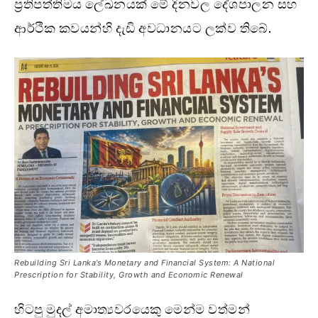
ප්‍රතිපත්තිමය ලේඛනයක් මේ දිනවල දේශපාලන සහ
ආර්ථික කවයන්හි දැඩි අවධානයට ලක්ව තිබේ.
Rebuilding Sri Lanka’s Monetary and Financial System: A National
Prescription for Stability, Growth and Economic Renewal
හිටපු මුදල් අමාත්‍යවරයෙකු මෙන්ම වත්මන්