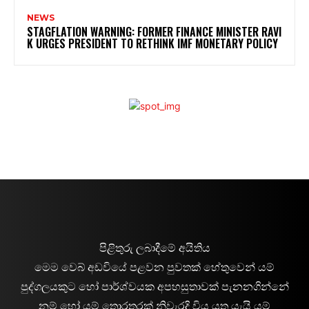
NEWS
STAGFLATION WARNING: FORMER FINANCE MINISTER RAVI
K URGES PRESIDENT TO RETHINK IMF MONETARY POLICY
පිළිතුරු ලබාදීමේ අයිතිය
මෙම වෙබ් අඩවියේ පළවන පුවතක් හේතුවෙන් යම්
පුද්ගලයකුට හෝ පාර්ශ්වයක අපහසුතාවක් පැනනගින්නේ
නම් හෝ යම් තොරතුරක් නිවැරදි විය යුතු යැයි යම්