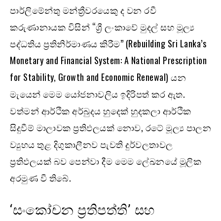
පාර්ලිමේන්තු මන්ත්‍රීවරයෙකු ද වන රවී
කරුණානායක විසින් “ශ්‍රී ලංකාවේ මුදල් සහ මූල්‍ය
පද්ධතිය ප්‍රතිනිර්මාණය කිරීම” (Rebuilding Sri Lanka’s
Monetary and Financial System: A National Prescription
for Stability, Growth and Economic Renewal) යන
මැයෙන් මෙම යෝජනාවලිය ඉදිරිපත් කර ඇත.
වත්මන් ආර්ථික අර්බුදය හුදෙක් හුදකලා ආර්ථික
සිදුවීම් මාලාවක ප්‍රතිඵලයක් නොව, රටේ මූල්‍ය පාලන
ව්‍යුහය තුළ දිගුකාලීනව පැවති දුර්වලතාවල
ප්‍රතිඵලයක් බව පෙන්වා දීම මෙම ලේඛනයේ මූලික
අරමුණ වී තිබේ.
‘සංකෝචන ප්‍රතිපත්ති’ සහ