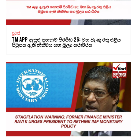
පුවත්
TM APP ඇතුළු තහනම් පිරමිඩ 26: මහ බැංකු රතු එළිය
පිටුපස ඇති නීතිමය සහ මූල්‍ය යථාර්ථය