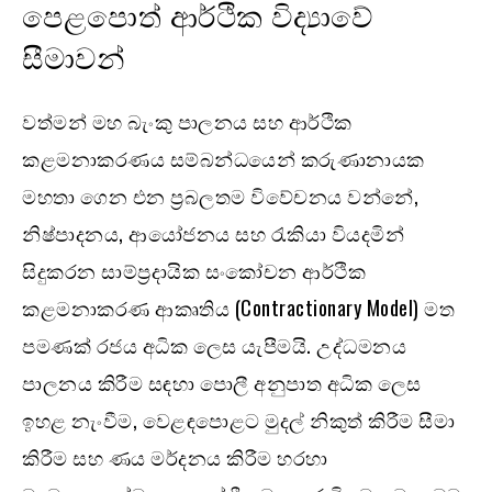
පෙළපොත් ආර්ථික විද්‍යාවේ
සීමාවන්
වත්මන් මහ බැංකු පාලනය සහ ආර්ථික
කළමනාකරණය සම්බන්ධයෙන් කරුණානායක
මහතා ගෙන එන ප්‍රබලතම විවේචනය වන්නේ,
නිෂ්පාදනය, ආයෝජනය සහ රැකියා වියදමින්
සිදුකරන සාම්ප්‍රදායික සංකෝචන ආර්ථික
කළමනාකරණ ආකෘතිය (Contractionary Model) මත
පමණක් රජය අධික ලෙස යැපීමයි. උද්ධමනය
පාලනය කිරීම සඳහා පොලී අනුපාත අධික ලෙස
ඉහළ නැංවීම, වෙළඳපොළට මුදල් නිකුත් කිරීම සීමා
කිරීම සහ ණය මර්දනය කිරීම හරහා