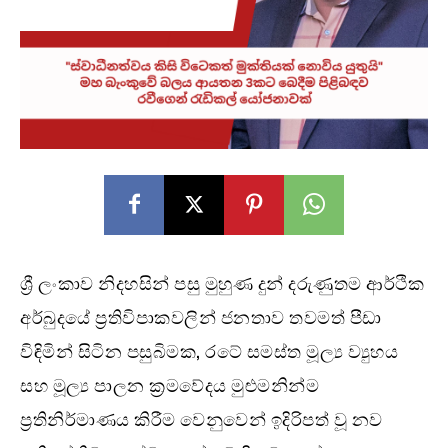
ශ්‍රී ලංකාව නිදහසින් පසු මුහුණ දුන් දරුණුතම ආර්ථික
අර්බුදයේ ප්‍රතිවිපාකවලින් ජනතාව තවමත් පීඩා
විඳිමින් සිටින පසුබිමක, රටේ සමස්ත මූල්‍ය ව්‍යුහය
සහ මූල්‍ය පාලන ක්‍රමවේදය මුළුමනින්ම
ප්‍රතිනිර්මාණය කිරීම වෙනුවෙන් ඉදිරිපත් වූ නව