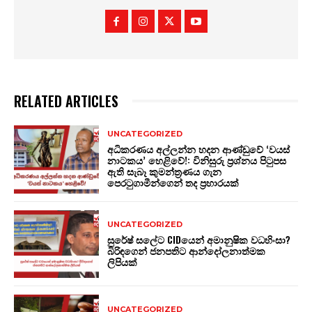
RELATED ARTICLES
UNCATEGORIZED
අධිකරණය අල්ලන්න හදන ආණ්ඩුවේ ‘වයස්
නාටකය’ හෙළිවේ!: විනිසුරු ප්‍රශ්නය පිටුපස
ඇති සැබෑ කුමන්ත්‍රණය ගැන
පෙරටුගාමීන්ගෙන් තද ප්‍රහාරයක්
UNCATEGORIZED
සුරේෂ් සලේට CIDයෙන් අමානුෂික වධහිංසා?
බිරිඳගෙන් ජනපතිට ආන්දෝලනාත්මක
ලිපියක්
UNCATEGORIZED