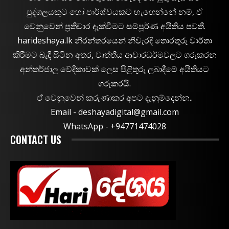
පුද්ගලයකුට හෝ පාර්ශ්වයකට හැඟෙන්නේ නම්, ඒ
වෙනුවෙන් ප්‍රතිචාර දැක්වීමට සම්පූර්ණ අයිතිය පවතී.
harideshaya.lk නිරන්තරයෙන් නිවැරදි තොරතුරු වාර්තා
කිරීමට බැඳී සිටින අතර, වෘත්තීය ආචාරධර්මවලට ගරුකරන
අන්තර්ජාල වේදිකාවක් ලෙස පිළිතුරු ලබාදීමේ අයිතියට
ගරුකරයි.
ඒ වෙනුවෙන් කරුණාකර අපට දැනුම්දෙන්න..
Email -
deshayadigital@gmail.com
WhatsApp - ‪+94771474028
CONTACT US