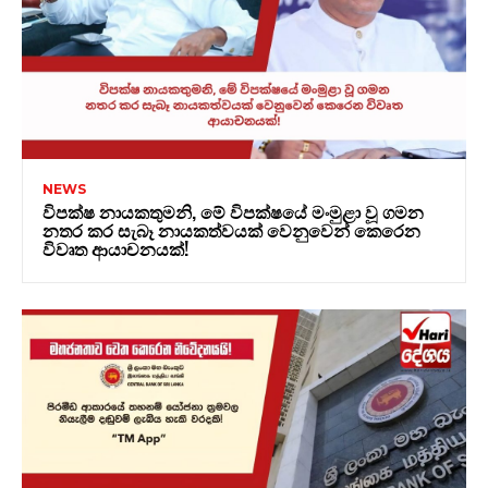
NEWS
විපක්ෂ නායකතුමනි, මේ විපක්ෂයේ මංමුළා වූ ගමන
නතර කර සැබෑ නායකත්වයක් වෙනුවෙන් කෙරෙන
විවෘත ආයාචනයක්!