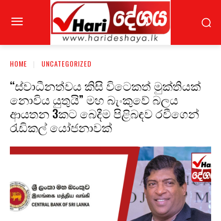
HOME
UNCATEGORIZED
“ස්වාධීනත්වය කිසි විටෙකත් මුක්තියක්
නොවිය යුතුයි” මහ බැංකුවේ බලය
ආයතන 3කට බෙදීම පිළිබඳව රවීගෙන්
රැඩිකල් යෝජනාවක්