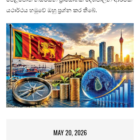
යථාර්ථය හමුවේ ඔහු ප්‍රශ්න කර තිබේ.
MAY 20, 2026