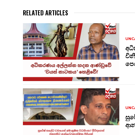
RELATED ARTICLES
UNC
අධ
වින
පෙර
UNC
සුර
ආන