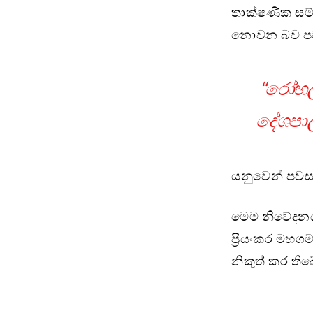
තාක්ෂණික සම්
නොවන බව පව
“රෝහල්
දේශපාල
යනුවෙන් පවස
මෙම නිවේදනය
ප්‍රියංකර මහග
නිකුත් කර තිබ