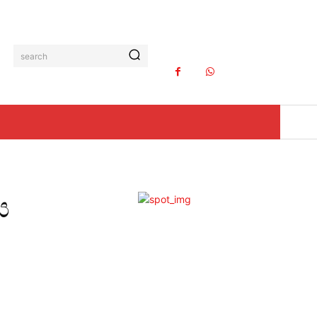
search
ය