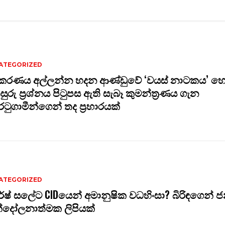
ATEGORIZED
ිකරණය අල්ලන්න හදන ආණ්ඩුවේ ‘වයස් නාටකය’ හෙ
ිසුරු ප්‍රශ්නය පිටුපස ඇති සැබෑ කුමන්ත්‍රණය ගැන
ටුගාමීන්ගෙන් තද ප්‍රහාරයක්
ATEGORIZED
ේෂ් සලේට CIDයෙන් අමානුෂික වධහිංසා? බිරිඳගෙන් 
්දෝලනාත්මක ලිපියක්