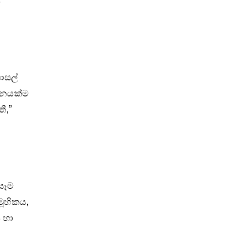
ය
ාසල්
තනයක්ම
ී,”
 සෑම
මූහිකය,
 හා