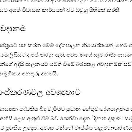
්ධීකරණය හා ව්‍යාපෘති අධීක්ෂණය වැනි කාර්යයන් වෘත්තී
හයට අයත් විධායක කාර්යයන් බව ඔවුහු සිහිපත් කරති.
අවදානම
්ෂේත්‍රයට පත් කරන මෙම දේශපාලන නියෝජිතයන්, හෙට ප
 පොලිසියට ද පත් කරනු ඇත. අවසානයේ සෑම රාජ්‍ය ආය
ගේ අදිසි පාලනයට යටත් වීමේ බරපතළ අවදානමක් පවත
ාමූහිකය අනතුරු අඟවයි.
රතිසංස්කරණවල අවශ්‍යතාව
ය ආයතන පද්ධතිය බිඳ වැටීමට ප්‍රධාන හේතුව දේශපාලනය
 අනිසි ලෙස ඇතුළු වීම බව පෙන්වා දෙන “දිනන දකුණ” සා
ේ ප්‍රගතිය උදෙසා අවශ්‍ය වන්නේ වෘත්තීය කළමනාකරණය