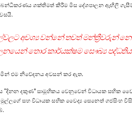
බන්ධීකරණය ශක්තිමත් කිරීම මිස දේශපාලන ඇඟිලි ගැසීම
සයි.
වලට අවශ්‍ය වන්නේ තවත් මන්ත්‍රීවරුන් න
නයෙන් තොර කාර්යක්ෂම සෞඛ්‍ය පද්ධතියක
මින් එම නිවේදනය අවසන් කර ඇත.
 “දිනන දකුණ” සාමූහිකය වෙනුවෙන් විධායක සභික වෛද
ම්මුල්ලගේ සහ විධායක සභික වෛද්‍ය සෙනෙත් ගජසිංහ විසි
ේ.