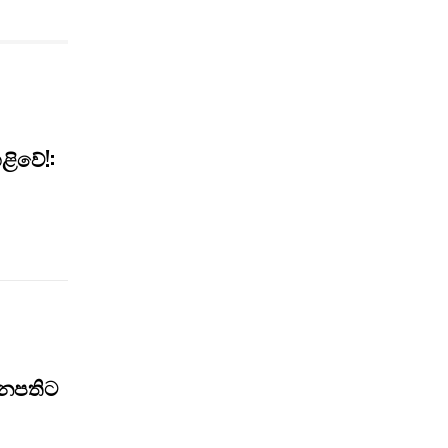
ළිවේ!:
ජනපතිට