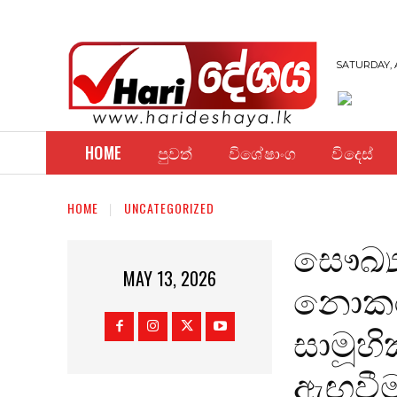
SATURDAY, 
HOME
පුවත්
විශේෂාංග
විදෙස්
HOME
UNCATEGORIZED
සෞඛ්
MAY 13, 2026
නොකරන
සාමූහ
ඇඟවීම