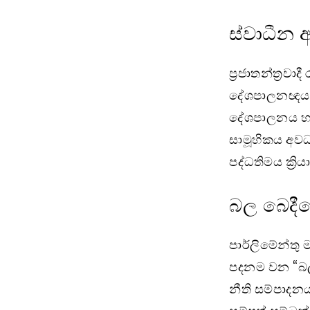
ස්වාධීන 
ප්‍රජාතන්ත්‍ර
දේශපාලනඥයන් 
දේශපාලනය හා 
සාමූහිකය අවධ
පද්ධතිමය ක්‍ර
බල බෙදීම
පාර්ලිමේන්තු ම
පදනම වන “බල 
නීති සම්පාදන