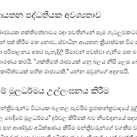
ආයතන පද්ධතියක අවශ්‍යතාව
වාදී රාජ්‍යයක ශක්තිමත්භාවය රඳා පවතින්නේ සෑම ගැටලුවකට
පත් කිරීම මත නොව, ස්වාධීන ආයතන ක්‍රියාත්මක වීම
පරිපාලනය අතර පැහැදිලි සීමාවන් පවත්වා ගැනීම මත 
ාරණය කරයි. “ශක්තිමත් රාජ්‍යයක් යනු බලය නිසි ලෙස බෙ
ියාකාරිත්වයක් සහිත රාජ්‍යයකි,” යන්න ඔවුන්ගේ අදහසයි.
ේ මූලධර්මය උල්ලංඝනය කිරීම
න්ත්‍රීවරුන්ට විධායක බලතල පැවරීම ප්‍රජාතන්ත්‍රවාදයේ මූ
බෙදීමේ මූලධර්මය” දුර්වල කිරීමක් බව නිවේදනයේ සඳහ
ය සහ ආණ්ඩුව අධීක්ෂණය කිරීම මන්ත්‍රීවරුන්ගේ වගකීම