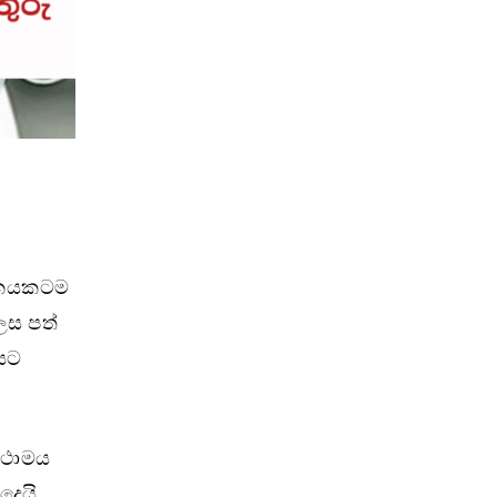
ික්කයකටම
ලෙස පත්
නයට
්ථාමය
දෙයි.