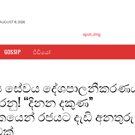
AUGUST 8, 2026
GOSSIP
වීඩියෝ
‍ය සේවය දේශපාලනීකරණ
ු! “දිනන දකුණ”
ිකයෙන් රජයට දැඩි අනතුරු
ක්