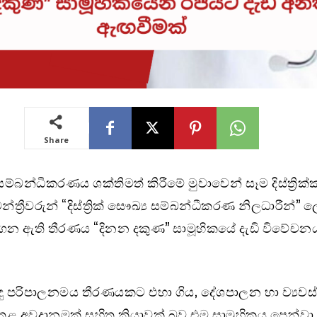
Share
ම්බන්ධීකරණය ශක්තිමත් කිරීමේ මුවාවෙන් සෑම දිස්ත්‍ර
න්ත්‍රීවරුන් “දිස්ත්‍රික් සෞඛ්‍ය සම්බන්ධීකරණ නිලධාරීන්” 
ගෙන ඇති තීරණය “දිනන දකුණ” සාමූහිකයේ දැඩි විවේච
දු පරිපාලනමය තීරණයකට එහා ගිය, දේශපාලන හා ව්‍යවස
 අවදානමක් සහිත ක්‍රියාවක් බව එම සාමූහිකය පෙන්වා 