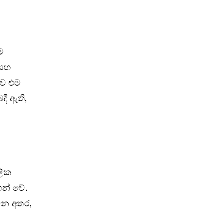
ම
 සහ
බව එම
දී ඇති,
ලික
න් වේ.
 වන අතර,