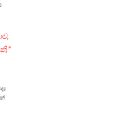
්
ොව,
ි,”
්‍ය
න්