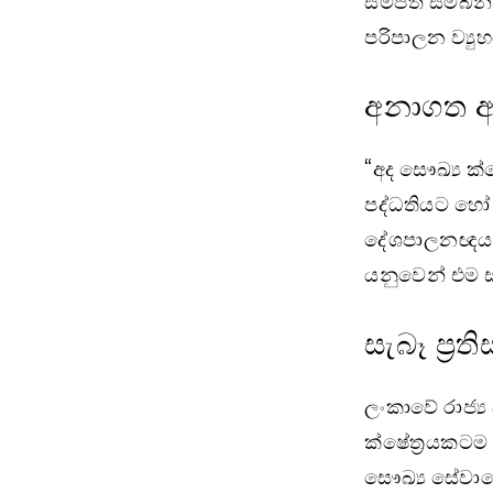
සම්පත් සම්බන
පරිපාලන ව්‍යු
අනාගත 
“අද සෞඛ්‍ය ක
පද්ධතියට හෝ
දේශපාලනඥයන්
යනුවෙන් එම ස
සැබෑ ප්‍
ලංකාවේ රාජ්‍
ක්ෂේත්‍රයකටම
සෞඛ්‍ය සේවාව