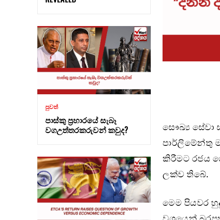
පුවත්
පාස්කු ප්‍රහාරයේ සැබෑ
සෞඛ්‍ය සේවා ස
වගඋත්තරකරුවන් කවුද?
පාර්ලිමේන්තු ම
කිරීමට රජය 
ලක්ව තිබේ.
මෙම පියවර හු
වශයෙන් බරපතළ