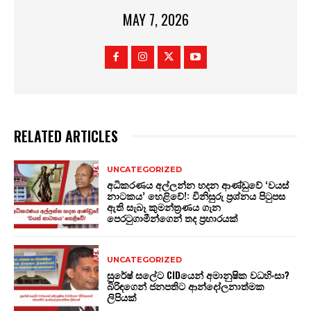
MAY 7, 2026
RELATED ARTICLES
UNCATEGORIZED
අධිකරණය අල්ලන්න හදන ආණ්ඩුවේ ‘වයස්
නාටකය’ හෙළිවේ!: විනිසුරු ප්‍රශ්නය පිටුපස
ඇති සැබෑ කුමන්ත්‍රණය ගැන
පෙරටුගාමීන්ගෙන් තද ප්‍රහාරයක්
UNCATEGORIZED
සුරේෂ් සලේට CIDයෙන් අමානුෂික වධහිංසා?
බිරිඳගෙන් ජනපතිට ආන්දෝලනාත්මක
ලිපියක්