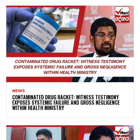
NEWS
CONTAMINATED DRUG RACKET: WITNESS TESTIMONY
EXPOSES SYSTEMIC FAILURE AND GROSS NEGLIGENCE
WITHIN HEALTH MINISTRY