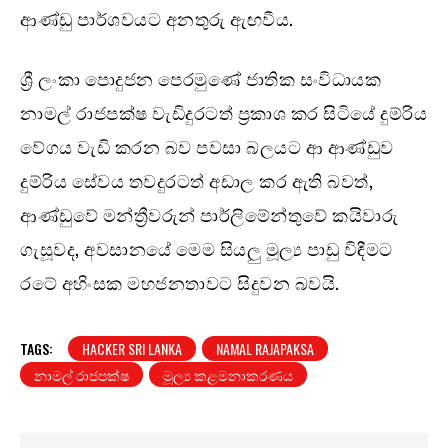
ආණ්ඩු පාර්ශවයට අනතුරු ඇඟවීය.
ශ්‍රී ලංකා පොදුජන පෙරමුණේ ජාතික සංවිධායක
නාමල් රාජපක්ෂ වැඩිදුරටත් ප්‍රකාශ කර සිටියේ දුම්රිය
වේගය වැඩි කරන බව පවසා බලයට ආ ආණ්ඩුව
දුම්රිය සේවය තවදුරටත් අඩාල කර ඇති බවත්,
ආණ්ඩුවේ මන්ත්‍රීවරුන් පාර්ලිමේන්තුවේ කයිවාරු
ගැසූවද, අවසානයේ මෙම සියලු මූල්‍ය පාඩු විඳීමට
රටේ අහිංසක මහජනතාවට සිදුවන බවයි.
TAGS:
HACKER SRI LANKA
NAMAL RAJAPAKSA
නාමල් රාජපක්ෂ
මූල්‍ය කළමනාකරණය