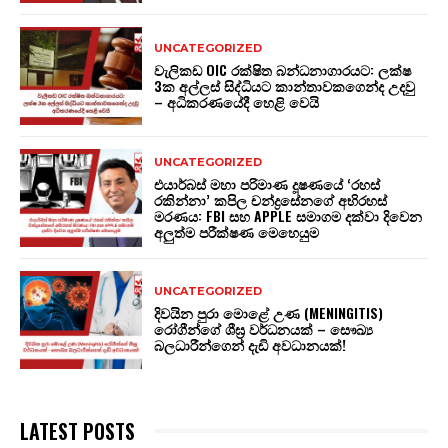
UNCATEGORIZED
වැලිකඩ OIC රක්ෂිත බන්ධනාගාරයට: ලක්ෂ
3ක අල්ලස් සිද්ධියට කාන්තාවකගෙන්ද උදවු
– අධිකරණයේදී හෙළි වෙයි
UNCATEGORIZED
එයාර්බස් මහා පරිමාණ දූෂණයේ ‘රහස්
රකින්නා’ කපිල චන්ද්‍රසේනගේ අභිරහස්
මරණය: FBI සහ APPLE සමාගම දක්වා දිවෙන
අලුත්ම පරීක්ෂණ මෙහෙයුම
UNCATEGORIZED
දිවයින පුරා මොළේ උණ (MENINGITIS)
රෝගීන්ගේ ශීඝ්‍ර වර්ධනයක් – සෞඛ්‍ය
බලධාරීන්ගෙන් දැඩි අවධානයක්!
LATEST POSTS