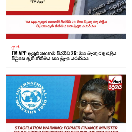
පුවත්
TM APP ඇතුළු තහනම් පිරමිඩ 26: මහ බැංකු රතු එළිය
පිටුපස ඇති නීතිමය සහ මූල්‍ය යථාර්ථය