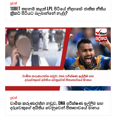
පුවත්
1XBET තහනම් කළත් LPL පිටියේ නිදහසේ: ජාතික නීතිය
ක්‍රිකට් පිටියට බලපාන්නේ නැද්ද?
පුවත්
චාමික කරුණාරත්න නඩුව, DNA පරීක්ෂණ ඉල්ලීම සහ
දරුවෙකුගේ අයිතිය වෙනුවෙන් පීතෘභාවයේ මානය