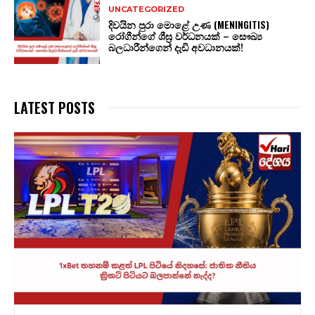
UNCATEGORIZED
දිවයින පුරා මොළේ උණ (MENINGITIS)
රෝගීන්ගේ ශීඝ්‍ර වර්ධනයක් – සෞඛ්‍ය
බලධාරීන්ගෙන් දැඩි අවධානයක්!
LATEST POSTS