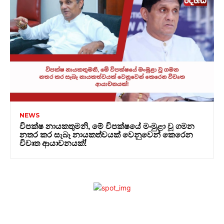
NEWS
විපක්ෂ නායකතුමනි, මේ විපක්ෂයේ මංමුළා වූ ගමන
නතර කර සැබෑ නායකත්වයක් වෙනුවෙන් කෙරෙන
විවෘත ආයාචනයක්!