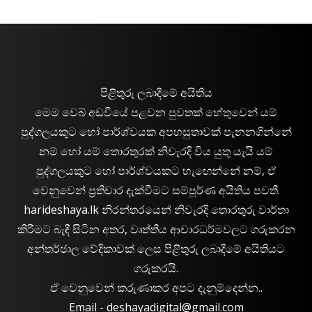
පිළිතුරු ලබාදීමේ අයිතිය
මෙම වෙබ් අඩවියේ පළවන පුවතක් හේතුවෙන් යම්
පුද්ගලයකුට හෝ පාර්ශ්වයක අපහසුතාවක් පැනනගින්නේ
නම් හෝ යම් තොරතුරක් නිවැරදි විය යුතු යැයි යම්
පුද්ගලයකුට හෝ පාර්ශ්වයකට හැඟෙන්නේ නම්, ඒ
වෙනුවෙන් ප්‍රතිචාර දැක්වීමට සම්පූර්ණ අයිතිය පවතී.
harideshaya.lk නිරන්තරයෙන් නිවැරදි තොරතුරු වාර්තා
කිරීමට බැඳී සිටින අතර, වෘත්තීය ආචාරධර්මවලට ගරුකරන
අන්තර්ජාල වේදිකාවක් ලෙස පිළිතුරු ලබාදීමේ අයිතියට
ගරුකරයි.
ඒ වෙනුවෙන් කරුණාකර අපට දැනුම්දෙන්න..
Email -
deshayadigital@gmail.com