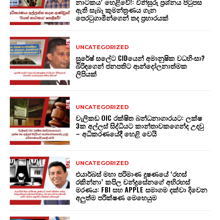
නාටකය’ හෙළිවේ!: විනිසුරු ප්‍රශ්නය පිටුපස
ඇති සැබෑ කුමන්ත්‍රණය ගැන
පෙරටුගාමීන්ගෙන් තද ප්‍රහාරයක්
UNCATEGORIZED
සුරේෂ් සලේට CIDයෙන් අමානුෂික වධහිංසා?
බිරිඳගෙන් ජනපතිට ආන්දෝලනාත්මක
ලිපියක්
UNCATEGORIZED
වැලිකඩ OIC රක්ෂිත බන්ධනාගාරයට: ලක්ෂ
3ක අල්ලස් සිද්ධියට කාන්තාවකගෙන්ද උදවු
– අධිකරණයේදී හෙළි වෙයි
UNCATEGORIZED
එයාර්බස් මහා පරිමාණ දූෂණයේ ‘රහස්
රකින්නා’ කපිල චන්ද්‍රසේනගේ අභිරහස්
මරණය: FBI සහ APPLE සමාගම දක්වා දිවෙන
අලුත්ම පරීක්ෂණ මෙහෙයුම