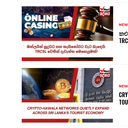
NEW
කළු
TRC
NEW
CRY
TOU