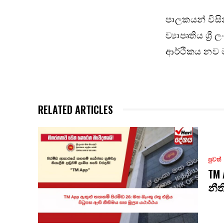
පාලකයන් විස
ව්‍යාපෘතිය ශ්
ආර්ථිකය නව ම
RELATED ARTICLES
පුවත්
TM 
නීත