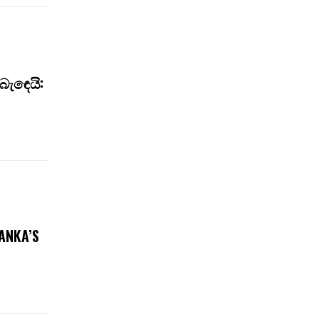
බැඳෙයි:
ANKA’S