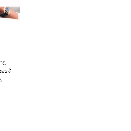
 කළ
 බොහෝ
්