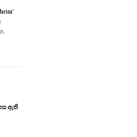
rina’
ේ
ත.
ුපස ඇති