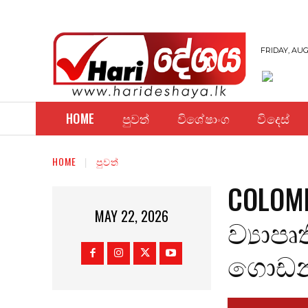
FRIDAY, AUG
HOME
පුවත්
විශේෂාංග
විදෙස්
HOME
පුවත්
COLOMB
MAY 22, 2026
ව්‍යාප
ගොඩන