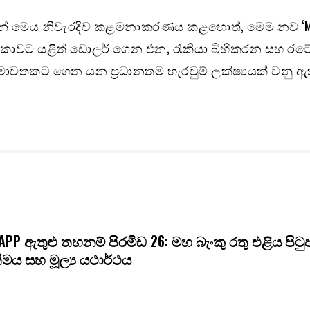
ින් මෙය නිවැරදිව කළමනාකරණය කළහොත්, මෙම නව ‘Ma
‍රී ලංකාවට යළිත් ඩොලර් ගෙන එන, රැකියා බිහිකරන සහ රට
ාවතකට ගෙන යන ප්‍රධානතම හැරවුම් ලක්ෂ්‍යයක් වනු ඇ
APP ඇතුළු තහනම් පිරමිඩ 26: මහ බැංකු රතු එළිය පිට
ිමය සහ මූල්‍ය යථාර්ථය