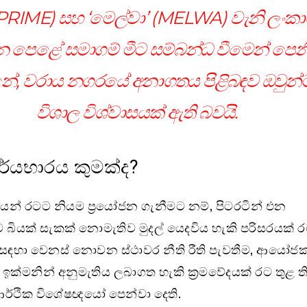
ම්’ (PRIME) සහ ‘මෙල්වා’ (MELWA) වැනි ලංක
ධාන පෙළේ සමාගම් මීට සම්බන්ධ වීමෙන් පෙන
ේ, වරාය නගරයේ අනාගතය පිළිබඳව ඔවුන්
විශාල විශ්වාසයක් ඇති බවයි.
්යභාරය කුමක්ද?
ියෙන් රටට නියම ප්‍රයෝජන ගැනීමට නම්, පිටරටින් එන
යක් සැකක් නොමැතිව මුදල් යෙදවිය හැකි පරිසරයක් ර
 ඒ සඳහා වෙනස් නොවන ස්ථාවර නීති රීති පැවතීම, ආයෝ
ඉක්මනින් අනුමැතිය ලබාගත හැකි ක්‍රමවේදයක් රට තුළ ත
ව ආර්ථික විශේෂඥයෝ පෙන්වා දෙති.