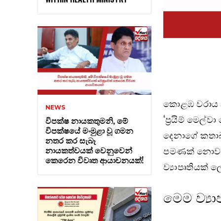
කොළඹ වරාය නගර
NEWS
‘ප්‍රයිම් මෙල
විපක්ෂ නායකතුමනි, මේ
විපක්ෂයේ මංමුළා වූ ගමන
දෙනාගේ කතාබහ
නතර කර සැබෑ
නායකත්වයක් වෙනුවෙන්
පමණක් නොව, ශ
කෙරෙන විවෘත ආයාචනයක්!
ව්‍යාපෘතියක්
මෙම ව්‍ය