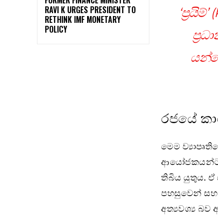
RAVI K URGES PRESIDENT TO
‘ප්‍රයි
RETHINK IMF MONETARY
POLICY
ප්‍ර
යන්න
රජයේ කාර
මෙම ව්‍යාපෘත
ආයෝජකයන්ට බි
තිබිය යුතුය.
පහසුවෙන් සහ 
අත්‍යවශ්‍ය බ