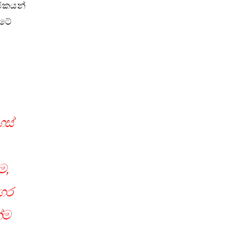
ෝජකයන්
රටේ
හස්
ම,
නගර
්ම