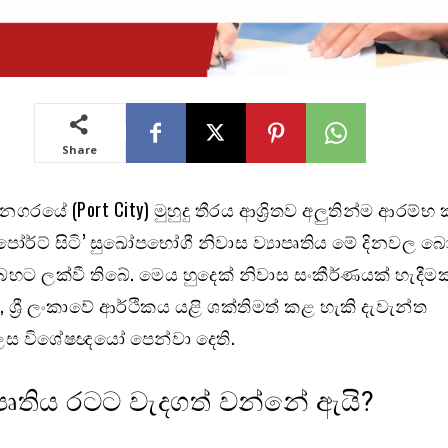
Share
යේ (Port City) මුහුදු තීරය ආශ්‍රිතව අලුතින්ම ආරම්භ
්වා පෝර්ට් සිටි’ සුඛෝපභෝගී නිවාස ව්‍යාපෘතිය මේ දිනවල
ට ලක්වී තිබේ. මෙය හුදෙක් නිවාස සංකීර්ණයක් හැදීමක
්‍රී ලංකාවේ ආර්ථිකය යළි ශක්තිමත් කළ හැකි දැවැන්ත
 ලෙස විශේෂඥයෝ පෙන්වා දෙති.
ාපෘතිය රටට වැදගත් වන්නේ ඇයි?