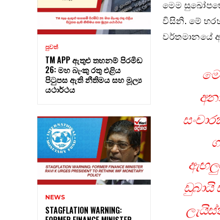
මෙම සුඛෝපභෝ
විසිනි. මේ 
වර්තමානයේ ඇත
පුවත්
TM APP ඇතුළු තහනම් පිරමිඩ
26: මහ බැංකු රතු එළිය
මෙ
පිටුපස ඇති නීතිමය සහ මූල්‍ය
යථාර්ථය
අනා
සංචාරක
ග
ඇඟලුම
ඩුබායි
NEWS
ලැයිස
STAGFLATION WARNING:
FORMER FINANCE MINISTER