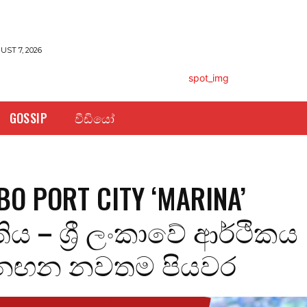
UST 7, 2026
GOSSIP
වීඩියෝ
O PORT CITY ‘MARINA’
ෘතිය – ශ්‍රී ලංකාවේ ආර්ථිකය
ඟන නවතම පියවර