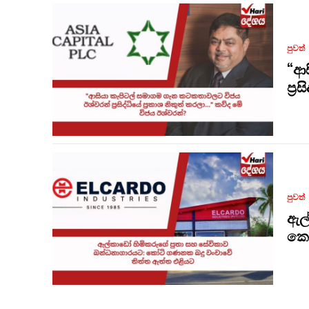
පුවත්
“ආස
ප්‍
පුවත්
ඇල
කෝ