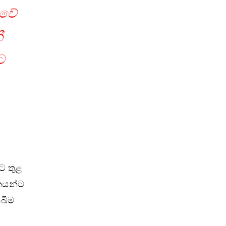
ාවේ
ී
ට
ට තුළ
ජකයන්ට
ිබීම