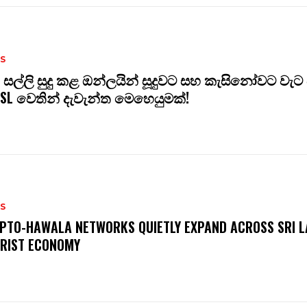
S
 සල්ලි සුදු කළ ඔන්ලයින් සූදුවට සහ කැසිනෝවට වැට 
SL වෙතින් දැවැන්ත මෙහෙයුමක්!
S
PTO-HAWALA NETWORKS QUIETLY EXPAND ACROSS SRI L
RIST ECONOMY