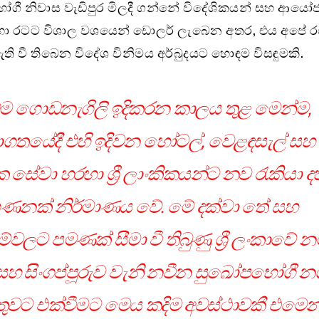
ගී නිවාස වැඩිපුර මිලදී ගන්නේ විදේශිකයන් සහ ආය
හරහා රටට විශාල වශයෙන් ඩොලර් ලැබෙන අතර, එය අපේ 
ි වී තිබෙන විදේශ විනිමය අර්බුදයට හොඳම විසඳුමකි.
ම ගොඩනැගිලි ඉදිකරන කාලය තුළ මෙන්ම,
ගතයේදී එහි ඉදිවන හෝටල්, වෙළඳසැල් සහ
 සේවා හරහා ශ්‍රී ලාංකිකයන්ට නව රැකියා ද
ණනක් නිර්මාණය වේ. මේ දක්වා තේ සහ
්වලට පමණක් සීමා වී තිබුණු ශ්‍රී ලංකාවේ න
 සහ සිංගප්පූරුව වැනි නවීන සුඛෝපභෝගී 
්තුවට එක්වීමට මෙය කදිම අවස්ථාවකී එමෙන