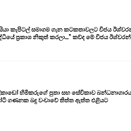
ියා කැපිටල් සමාගම ගැන කටකතාවලට විජය ඊශ්වරන
රසිද්ධියේ ප්‍රකාශ නිකුත් කරලා…” කව්ද මේ විජය ඊශ්වරන්
්කාඩෝ හිමිකරුගේ පුතා සහ සේවිකාව බන්ධනාගාරය
ටි ගණනක බදු වංචාවේ තිත්ත ඇත්ත එළියට