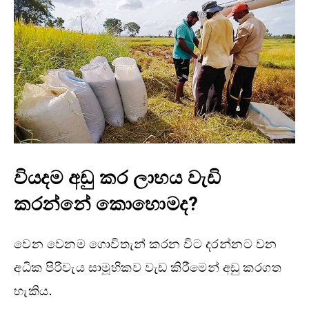
වියදම අඩු කර ලාභය වැඩි
කරන්නේ කොහොමද?
වෙන වෙනම ගොවිතැන් කරන විට දරන්නට වන
අධික පිරිවැය සාමූහිකව වැඩ කිරීමෙන් අඩු කරගත
හැකිය.