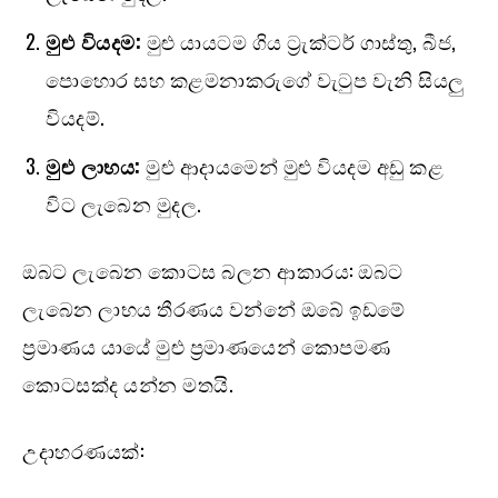
මුළු වියදම:
මුළු යායටම ගිය ට්‍රැක්ටර් ගාස්තු, බීජ,
පොහොර සහ කළමනාකරුගේ වැටුප වැනි සියලු
වියදම්.
මුළු ලාභය:
මුළු ආදායමෙන් මුළු වියදම අඩු කළ
විට ලැබෙන මුදල.
ඔබට ලැබෙන කොටස බලන ආකාරය: ඔබට
ලැබෙන ලාභය තීරණය වන්නේ ඔබේ ඉඩමේ
ප්‍රමාණය යායේ මුළු ප්‍රමාණයෙන් කොපමණ
කොටසක්ද යන්න මතයි.
උදාහරණයක්: