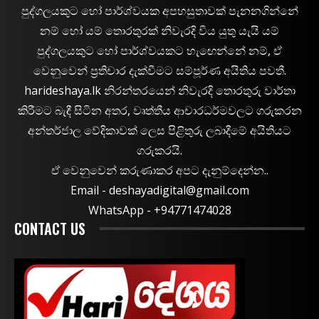
පුද්ගලයකුට හෝ පාර්ශ්වයක අපහසුතාවක් පැනනගින්නේ
නම් හෝ යම් තොරතුරක් නිවැරදි විය යුතු යැයි යම්
පුද්ගලයකුට හෝ පාර්ශ්වයකට හැඟෙන්නේ නම්, ඒ
වෙනුවෙන් ප්‍රතිචාර දැක්වීමට සම්පූර්ණ අයිතිය පවතී.
harideshaya.lk නිරන්තරයෙන් නිවැරදි තොරතුරු වාර්තා
කිරීමට බැඳී සිටින අතර, වෘත්තීය ආචාරධර්මවලට ගරුකරන
අන්තර්ජාල වේදිකාවක් ලෙස පිළිතුරු ලබාදීමේ අයිතියට
ගරුකරයි.
ඒ වෙනුවෙන් කරුණාකර අපට දැනුම්දෙන්න..
Email -
deshayadigital@gmail.com
WhatsApp - ‪+94771474028
CONTACT US