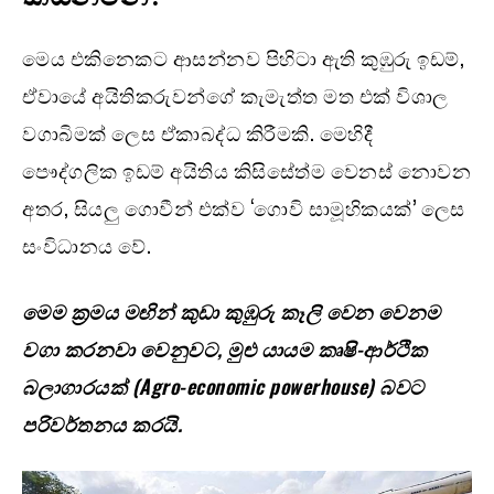
මෙය එකිනෙකට ආසන්නව පිහිටා ඇති කුඹුරු ඉඩම්,
ඒවායේ අයිතිකරුවන්ගේ කැමැත්ත මත එක් විශාල
වගාබිමක් ලෙස ඒකාබද්ධ කිරීමකි. මෙහිදී
පෞද්ගලික ඉඩම් අයිතිය කිසිසේත්ම වෙනස් නොවන
අතර, සියලු ගොවීන් එක්ව ‘ගොවි සාමූහිකයක්’ ලෙස
සංවිධානය වේ.
මෙම ක්‍රමය මඟින් කුඩා කුඹුරු කෑලි වෙන වෙනම
වගා කරනවා වෙනුවට,
මුළු යායම කෘෂි-ආර්ථික
බලාගාරයක් (Agro-economic powerhouse)
බවට
පරිවර්තනය කරයි.