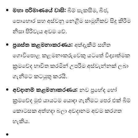
මහා පරිමාණයේ වාසි:
බිම් සැකසීම, බීජ,
පොහොර සහ අස්වනු නෙළීම සාමූහිකව සිදු කිරීම
නිසා පිරිවැය අවම වේ.
ප්‍රශස්ත කළමනාකරණය:
අත්දැකීම් සහිත
ගොවිපොළ කළමනාකරුවෙකු යටතේ විද්‍යාත්මක
ක්‍රමවේද භාවිත කරමින් උපරිම අස්වැන්නක් ලබා
ගැනීමට කටයුතු කරයි.
අවදානම් කළමනාකරණය:
නව ප්‍රභේද හෝ
ක්‍රමවේද මුළු යායටම යොදා ගැනීමට පෙර එක් බිම්
කොටසක අත්හදා බලා අවදානම අවම කරගත
හැකිය.