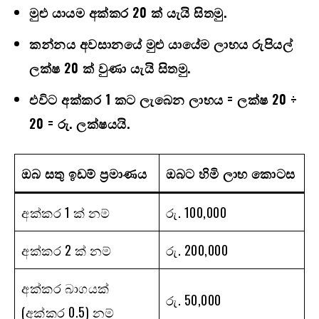
මුළු යායම අක්කර 20
ක් යැයි සිතමු.
කන්නය අවසානයේ මුළු යායේම ලාභය රුපියල්
ලක්ෂ 20
ක් වුණා යැයි සිතමු.
එවිට අක්කර 1
කට ලැබෙන ලාභය = ලක්ෂ 20 ÷
20 =
රු. ලක්ෂයයි.
ඔබ සතු ඉඩම් ප්‍රමාණය
ඔබට හිමි ලාභ කොටස
අක්කර 1 ක් නම්
රු. 100,000
අක්කර 2 ක් නම්
රු. 200,000
අක්කර බාගයක්
රු. 50,000
(අක්කර 0.5) නම්