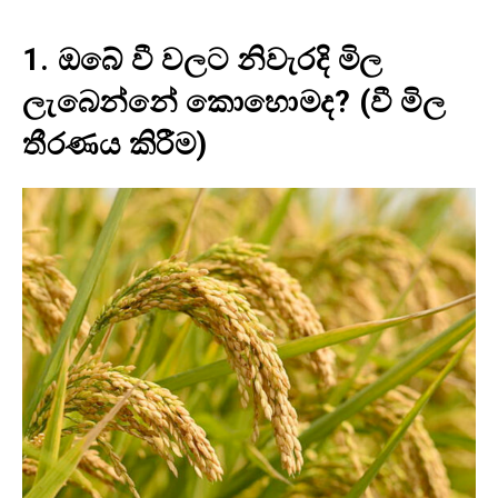
1.
ඔබේ වී වලට නිවැරදි මිල
ලැබෙන්නේ කොහොමද? (
වී මිල
තීරණය කිරීම)