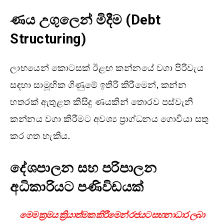
ණය උගුලෙන් මිදීම (Debt
Structuring)
ලාභයෙන් කොටසක් ඊළඟ කන්නයේ වගා පිරිවැය
සඳහා සාමූහික ගිණුමේ ඉතිරි කිරීමෙන්, කන්න
හතරක් ඇතුළත කිසිදු ණයකින් තොරව පස්වැනි
කන්නය වගා කිරීමට අවශ්‍ය ප්‍රාග්ධනය ගොවියා සතු
කර ගත හැකිය.
දේශපාලන සහ පරිපාලන
අධිකාරියට පණිවිඩයක්
මෙම ක්‍රමය ක්‍රියාත්මක කිරීමෙන් රජයට සහනාධාර ලබා