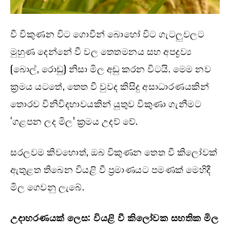
වී විකුණන විට ගොවීන් බොහෝ විට ගැටලුවලට
මුහුණ දෙන්නේ වී වල තෙතමනය සහ අපද්‍රව්‍ය
(බොල්, රොඩු) නිසා මිල අඩු කරන විටයි. මෙම නව
ක්‍රමය යටතේ, තෙත වී වුවද කිසිදු අසාධාරණයකින්
තොරව විනිවිදභාවයකින් යුතුව විකුණා ගැනීමට
‘ගළපන ලද මිල’ ක්‍රමය උදව් වේ.
සරලවම කිවහොත්, ඔබ විකුණන තෙත වී කිලෝවක්
ඇතුළත තිබෙන වියළි වී ප්‍රමාණයට පමණක් මෙහිදී
මිල ගෙවනු ලැබේ.
උදාහරණයක් ලෙස: වියළි වී කිලෝවක සහතික මිල