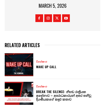
MARCH 5, 2026
RELATED ARTICLES
විශේෂාංග
WAKE UP CALL
විශේෂාංග
BREAK THE SILENCE: නිහඬ රාත්‍රියක
අඳෝනාව – අපරාධකාරයන් අතර තනිවූ
දියණියකගේ කඳුළු කතාව