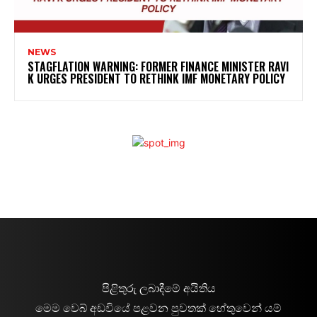
NEWS
STAGFLATION WARNING: FORMER FINANCE MINISTER RAVI
K URGES PRESIDENT TO RETHINK IMF MONETARY POLICY
පිළිතුරු ලබාදීමේ අයිතිය
මෙම වෙබ් අඩවියේ පළවන පුවතක් හේතුවෙන් යම්