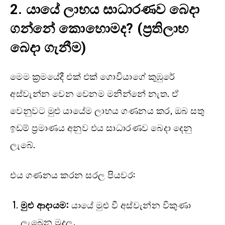
2.
යායේ ලාභය සාධාරණව බෙදා
ගන්නේ කොහොමද? (
ප්‍රතිලාභ
බෙදා ගැනීම)
මෙම ක්‍රමයේදී එක් එක් ගොවියාගේ කුඹුරේ
අස්වැන්න වෙන වෙනම මනින්නේ නැත. ඒ
වෙනුවට මුළු යායේම ලාභය ගණනය කර, ඔබ සතු
ඉඩම් ප්‍රමාණය අනුව එය සාධාරණව බෙදා දෙනු
ලැබේ.
එය ගණනය කරන සරල පියවර:
මුළු ආදායම:
යායේ මුළු වී අස්වැන්න විකුණා
ලැබෙන මුදල.