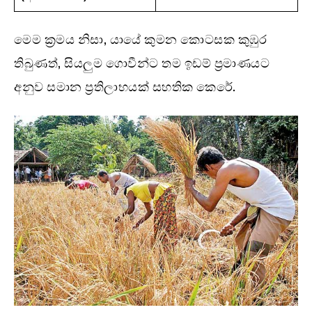
මෙම ක්‍රමය නිසා, යායේ කුමන කොටසක කුඹුර
තිබුණත්, සියලුම ගොවීන්ට තම ඉඩම් ප්‍රමාණයට
අනුව සමාන ප්‍රතිලාභයක් සහතික කෙරේ.