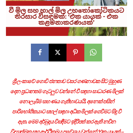
ශ්‍රී ලංකාවේ ගොවි ජනතාව වසර ගණනාවක සිට මුහුණ
දෙන ප්‍රධානතම ගැටලුව වන්නේ වී සඳහා සාධාරණ මිලක්
නොලැබීම සහ ණය ගැතිභාවයයි. අනෙක් පසින්
පාරිභෝගිකයාට සහල් සඳහා අධික මිලක් ගෙවීමට සිදු වී
ඇත. මෙම අර්බුදය විසඳීමට ඉදිරිපත් කර ඇති නවීන
විද්‍යාත්මක සහ ආර්ථිකමය ප්‍රවේශය වන්නේ ‘එක යායක් –