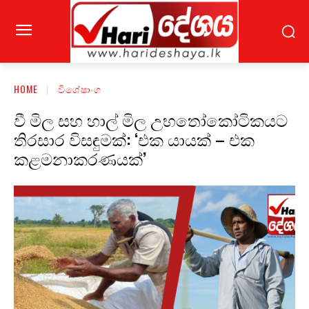
HOME
විශේෂාංග
වී මිල සහ හාල් මිල උභතෝකෝටිකයට
තිරසාර විසඳුමක්: ‘එක යායක් – එක
කළමනාකරණයක්’