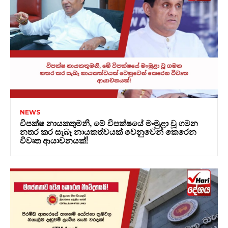
NEWS
විපක්ෂ නායකතුමනි, මේ විපක්ෂයේ මංමුළා වූ ගමන
නතර කර සැබෑ නායකත්වයක් වෙනුවෙන් කෙරෙන
විවෘත ආයාචනයක්!