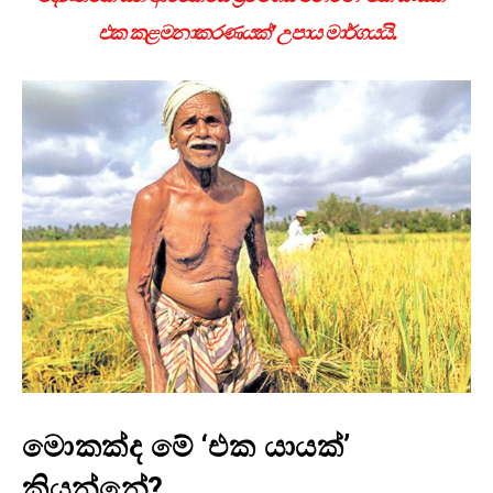
එක කළමනාකරණයක්’ උපාය මාර්ගයයි.
මොකක්ද මේ ‘එක යායක්’
කියන්නේ?