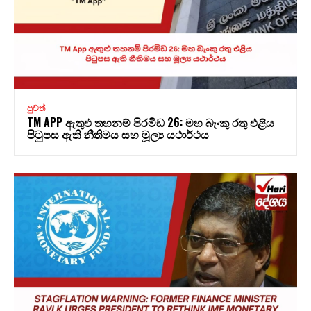
පුවත්
TM APP ඇතුළු තහනම් පිරමිඩ 26: මහ බැංකු රතු එළිය
පිටුපස ඇති නීතිමය සහ මූල්‍ය යථාර්ථය