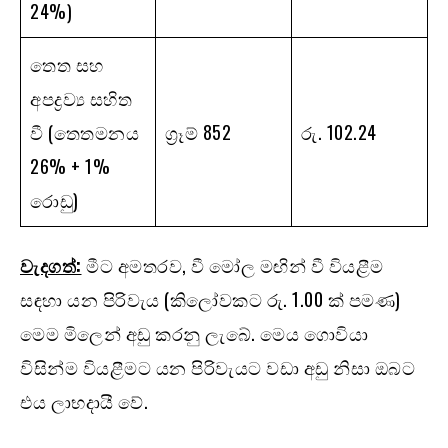
24%)
තෙත සහ
අපද්‍රව්‍ය සහිත
වී (තෙතමනය
ග්‍රෑම් 852
රු. 102.24
26% + 1%
රොඩු)
වැදගත්:
මීට අමතරව, වී මෝල මඟින් වී වියළීම
සඳහා යන පිරිවැය (කිලෝවකට රු. 1.00 ක් පමණ)
මෙම මිලෙන් අඩු කරනු ලැබේ. මෙය ගොවියා
විසින්ම වියළීමට යන පිරිවැයට වඩා අඩු නිසා ඔබට
එය ලාභදායී වේ.