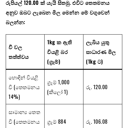
රුපියල් 120.00
ක් යැයි සිතමු. එවිට තෙතමනය
අනුව ඔබට ලැබෙන මිල මෙන්න මේ වගුවෙන්
බලන්න:
1kg
ක ඇති
ලැබිය යුතු
වී වල
වියළි බර
සාධාරණ මිල
තත්ත්වය
(ග්‍රෑම්)
(1kg
ට)
හොඳින් වියළි
ග්‍රෑම් 1,000
වී (තෙතමනය
රු. 120.00
(කිලෝ 1)
14%)
සාමාන්‍ය තෙත
වී (තෙතමනය
ග්‍රෑම් 884
රු. 106.08