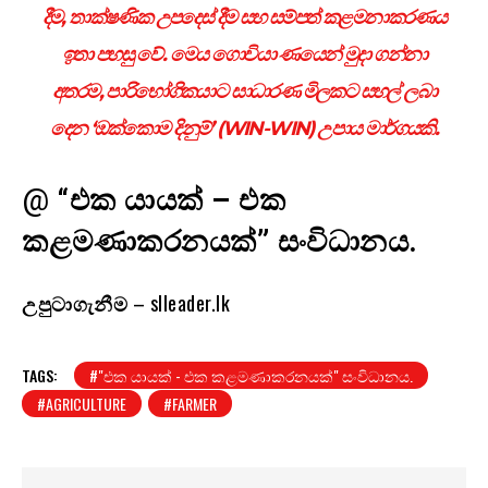
දීම, තාක්ෂණික උපදෙස් දීම සහ සම්පත් කළමනාකරණය
ඉතා පහසු වේ. මෙය ගොවියා ණයෙන් මුදා ගන්නා
අතරම, පාරිභෝගිකයාට සාධාරණ මිලකට සහල් ලබා
දෙන ‘ඔක්කොම දිනුම්’ (WIN-WIN) උපාය මාර්ගයකි.
@
“
එක යායක් – එක
කළමණාකරනයක්” සංවිධානය.
උපුටාගැනීම
– slleader.lk
TAGS:
#"එක යායක් - එක කළමණාකරනයක්" සංවිධානය.
#AGRICULTURE
#FARMER