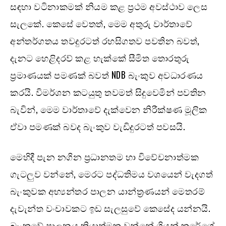
සඳහා වටිනාකමක් නියම කළ ප්‍රථම අවස්ථාව ලෙස
සැලකේ. කෙසේ වෙතත්, මෙම අතුරු වාර්තාවේ
අන්තර්ගතය තවදුරටත් රහසිගතව පවතින බවත්,
දැනට හෙළිදරව් කළ හැක්කේ සීමිත තොරතුරු
ප්‍රමාණයක් පමණක් බවත් NDB බැංකුව අවධාරණය
කරයි. විමර්ශන කටයුතු තවමත් සිදුවෙමින් පවතින
බැවින්, මෙම වාර්තාවේ දැක්වෙන නිරීක්ෂණ මූලික
ඒවා පමණක් බවද බැංකුව වැඩිදුරටත් පවසයි.
මෙහිදී පැන නගින ප්‍රධානතම හා විවේචනාත්මක
ගැටලුව වන්නේ, මෙරට පද්ධතිමය වශයෙන් වැදගත්
බැංකුවක අභ්‍යන්තර පාලන යාන්ත්‍රණයන් මෙතරම්
දැවැන්ත වංචාවකට ඉඩ සැලසුවේ කෙසේද යන්නයි.
බැංකුවේ පාලනය ක්‍රියාත්මක වන්නේ ශ්‍රියන් කුරේගේ