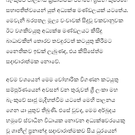
සභාපතිත්වයෙන් යුත් අධ්‍යක්ෂ මණ්ඩලයක් යටතේය.
මෙවැනි බරපතල මූල්‍ය වංචාවක් සිදුවූ වකවානුවක
ඊට වගකිවයුතු අධ්‍යක්ෂ මණ්ඩලයට කිසිදු
බාධාවකින් තොරව තවදුරටත් කටයුතු කිරීමට
නෛතිකව ඉඩක් ලැබුණද, එය කිසිසේත්ම
සදාචාරාත්මක නොවේ.
අවම වශයෙන් මෙම වෝහාරික විගණන කටයුතු
සම්පූර්ණයෙන් අවසන් වන තුරුවත් ශ්‍රී ලංකා මහ
බැංකුවේ සෘජු මැදිහත්වීම යටතේ මෙහි පාලනය
ගෙන යා යුතුව තිබුණි. එසේ වුවද, මෙම අර්බුදය
හමුවේ ස්වාධීන විධායක නොවන අධ්‍යක්ෂවරයෙකු
වූ ශානිල් ප්‍රනාන්දු සදාචාරාත්මකව සිය ධුරයෙන්