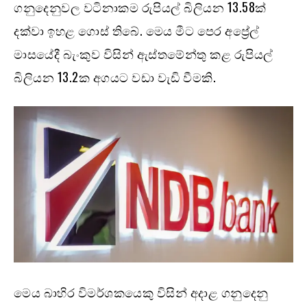
ගනුදෙනුවල වටිනාකම රුපියල් බිලියන 13.58ක්
දක්වා ඉහළ ගොස් තිබේ. මෙය මීට පෙර අප්‍රේල්
මාසයේදී බැංකුව විසින් ඇස්තමේන්තු කළ රුපියල්
බිලියන 13.2ක අගයට වඩා වැඩි වීමකි.
මෙය බාහිර විමර්ශකයෙකු විසින් අදාළ ගනුදෙනු