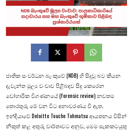
ජාතික සංවර්ධන බැංකුවේ (NDB) හි සිදුවූ බව කියන
දැවැන්ත මූල්‍ය වංචාව පිළිබඳව සිදු කෙරෙන
වෝහාරික විගණනයේ (forensic review) නවතම
තොරතුරු මේ වන විට අනාවරණය වී ඇත.
ඉන්දියාවේ Deloitte Touche Tohmatsu ආයතනය විසින්
නිකුත් කළ අතුරු වාර්තාවට අනුව, මෙම සැකකටයුතු