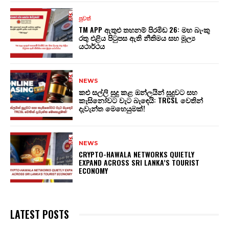
පුවත්
TM APP ඇතුළු තහනම් පිරමිඩ 26: මහ බැංකු
රතු එළිය පිටුපස ඇති නීතිමය සහ මූල්‍ය
යථාර්ථය
NEWS
කළු සල්ලි සුදු කළ ඔන්ලයින් සූදුවට සහ
කැසිනෝවට වැට බැඳෙයි: TRCSL වෙතින්
දැවැන්ත මෙහෙයුමක්!
NEWS
CRYPTO-HAWALA NETWORKS QUIETLY
EXPAND ACROSS SRI LANKA’S TOURIST
ECONOMY
LATEST POSTS