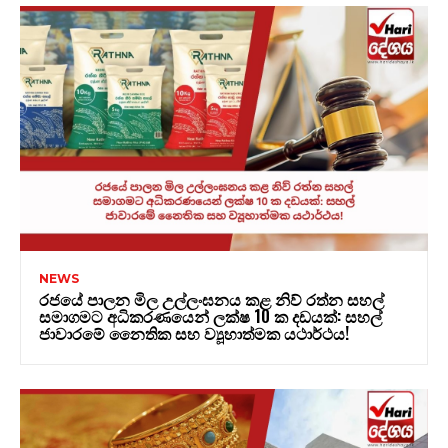
NEWS
රජයේ පාලන මිල උල්ලංඝනය කළ නිව් රත්න සහල්
සමාගමට අධිකරණයෙන් ලක්ෂ 10 ක දඩයක්: සහල්
ජාවාරමේ නෛතික සහ ව්‍යූහාත්මක යථාර්ථය!