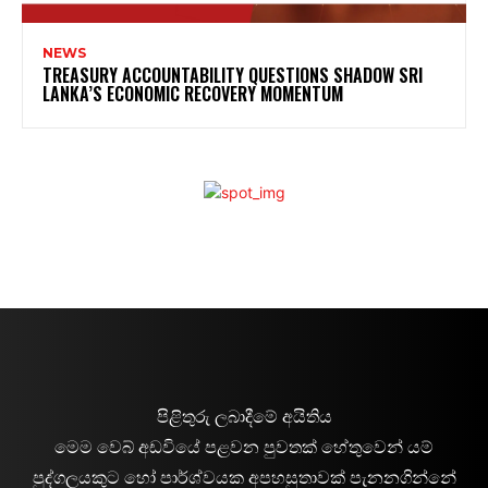
NEWS
TREASURY ACCOUNTABILITY QUESTIONS SHADOW SRI
LANKA’S ECONOMIC RECOVERY MOMENTUM
පිළිතුරු ලබාදීමේ අයිතිය
මෙම වෙබ් අඩවියේ පළවන පුවතක් හේතුවෙන් යම්
පුද්ගලයකුට හෝ පාර්ශ්වයක අපහසුතාවක් පැනනගින්නේ