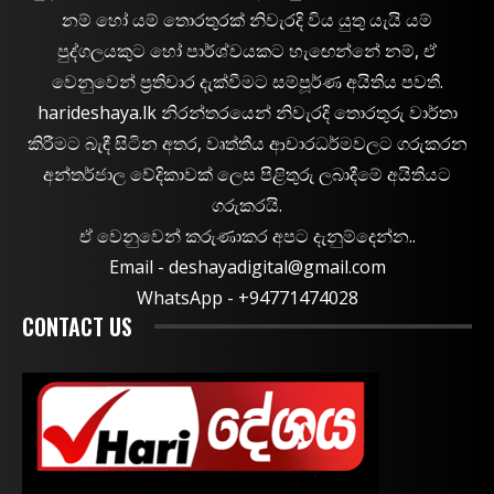
නම් හෝ යම් තොරතුරක් නිවැරදි විය යුතු යැයි යම්
පුද්ගලයකුට හෝ පාර්ශ්වයකට හැඟෙන්නේ නම්, ඒ
වෙනුවෙන් ප්‍රතිචාර දැක්වීමට සම්පූර්ණ අයිතිය පවතී.
harideshaya.lk නිරන්තරයෙන් නිවැරදි තොරතුරු වාර්තා
කිරීමට බැඳී සිටින අතර, වෘත්තීය ආචාරධර්මවලට ගරුකරන
අන්තර්ජාල වේදිකාවක් ලෙස පිළිතුරු ලබාදීමේ අයිතියට
ගරුකරයි.
ඒ වෙනුවෙන් කරුණාකර අපට දැනුම්දෙන්න..
Email -
deshayadigital@gmail.com
WhatsApp - ‪+94771474028
CONTACT US