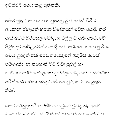
ඉවත්වීම අගය කළ යුත්තකි.
මෙම මුදල්, ආනයන ගනුදෙනු මුවාවෙන් විවිධ
ආයතන ජාලයක් හරහා විදේශයන් වෙත යොමු කර
ඇති බවට බරපතල චෝදනා එල්ල වී ඇති අතර, මේ
පිළිබඳව පාර්ලිමේන්තුවේදී පවා අවධානය යොමු විය.
මෙය හුදෙක් එක් සේවකයෙකුගේ අක්‍රමිකතාවක්
පමණක්ද, නැතහොත් මීට වඩා පුළුල් හා
සංවිධානාත්මක ජාලයක ප්‍රතිඵලයක්ද යන්න ස්වාධීන
පරීක්ෂණ හරහා තවදුරටත් තහවුරු කරගත යුතුව
තිබේ.
මෙම අර්බුදකාරී තත්ත්වය හමුවේ වුවද, බැංකුවේ
මූල්‍ය ස්ථාවරත්වයට මින් තර්ජනයක් නොමැති බව