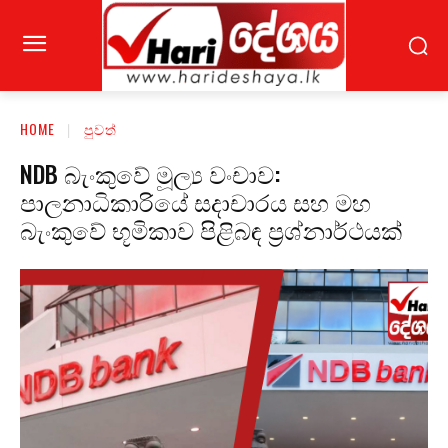
HOME
පුවත්
NDB බැංකුවේ මූල්‍ය වංචාව:
පාලනාධිකාරියේ සදාචාරය සහ මහ
බැංකුවේ භූමිකාව පිළිබඳ ප්‍රශ්නාර්ථයක්