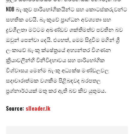
NDB බැංකුව පාරිභෝගිකයින්ට සහ කොටස්කරුවන්ට
සහතික වෙයි. බැංකුවේ ප්‍රාග්ධන අවශ්‍යතා සහ
ද්‍රවශීලතා මට්ටම අඛණ්ඩව ශක්තිමත්ව පවතින බව
ඔවුන් පෙන්වා දෙයි. එහෙත්, මෙම සිදුවීම මගින් ශ්‍රී
ලංකාවේ බැංකු ක්ෂේත්‍රයේ අභ්‍යන්තර විගණන
ක්‍රියාවලීන්හි විනිවිදභාවය සහ පාරිභෝගික
විශ්වාසය මෙන්ම බැංකු අධ්‍යක්ෂ මණ්ඩලවල
සදාචාරාත්මක වගකීම පිළිබඳවද බරපතල
ප්‍රශ්නාර්ථයක් මතු කර ඇති බව කිව යුතුමය.
Source:
slleader.lk