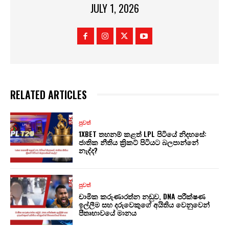
JULY 1, 2026
RELATED ARTICLES
පුවත්
1XBET තහනම් කළත් LPL පිටියේ නිදහසේ:
ජාතික නීතිය ක්‍රිකට් පිටියට බලපාන්නේ
නැද්ද?
පුවත්
චාමික කරුණාරත්න නඩුව, DNA පරීක්ෂණ
ඉල්ලීම සහ දරුවෙකුගේ අයිතිය වෙනුවෙන්
පීතෘභාවයේ මානය