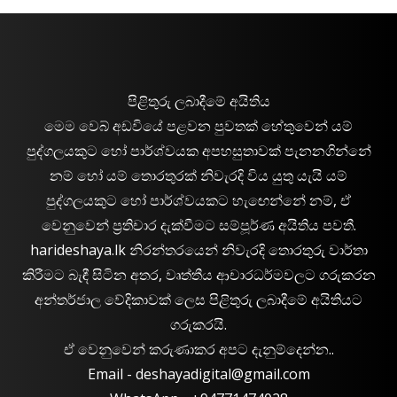
පිළිතුරු ලබාදීමේ අයිතිය
මෙම වෙබ් අඩවියේ පළවන පුවතක් හේතුවෙන් යම්
පුද්ගලයකුට හෝ පාර්ශ්වයක අපහසුතාවක් පැනනගින්නේ
නම් හෝ යම් තොරතුරක් නිවැරදි විය යුතු යැයි යම්
පුද්ගලයකුට හෝ පාර්ශ්වයකට හැඟෙන්නේ නම්, ඒ
වෙනුවෙන් ප්‍රතිචාර දැක්වීමට සම්පූර්ණ අයිතිය පවතී.
harideshaya.lk නිරන්තරයෙන් නිවැරදි තොරතුරු වාර්තා
කිරීමට බැඳී සිටින අතර, වෘත්තීය ආචාරධර්මවලට ගරුකරන
අන්තර්ජාල වේදිකාවක් ලෙස පිළිතුරු ලබාදීමේ අයිතියට
ගරුකරයි.
ඒ වෙනුවෙන් කරුණාකර අපට දැනුම්දෙන්න..
Email -
deshayadigital@gmail.com