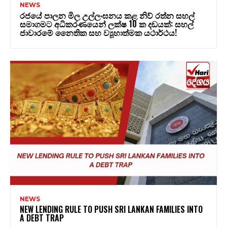
NEWS
රජයේ පාලන මිල උල්ලංඝනය කළ නිව් රත්න සහල්
සමාගමට අධිකරණයෙන් ලක්ෂ 10 ක දඩයක්: සහල්
ජාවාරමේ නෛතික සහ ව්‍යූහාත්මක යථාර්ථය!
NEWS
NEW LENDING RULE TO PUSH SRI LANKAN FAMILIES INTO
A DEBT TRAP