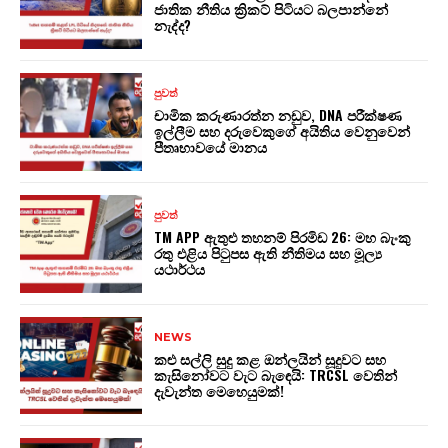
ජාතික නීතිය ක්‍රිකට් පිටියට බලපාන්නේ
නැද්ද?
පුවත්
චාමික කරුණාරත්න නඩුව, DNA පරීක්ෂණ
ඉල්ලීම සහ දරුවෙකුගේ අයිතිය වෙනුවෙන්
පීතෘභාවයේ මානය
පුවත්
TM APP ඇතුළු තහනම් පිරමිඩ 26: මහ බැංකු
රතු එළිය පිටුපස ඇති නීතිමය සහ මූල්‍ය
යථාර්ථය
NEWS
කළු සල්ලි සුදු කළ ඔන්ලයින් සූදුවට සහ
කැසිනෝවට වැට බැඳෙයි: TRCSL වෙතින්
දැවැන්ත මෙහෙයුමක්!