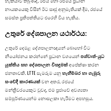
හැකියාව තිබුණද, රජය හෝ රජයේ ප්‍රධාන
නායකයෙකු විසින් ඊට සෘජු අනුමැතියක් දීම, රජයේ
සමස්ත ප්‍රතිපත්තියට එරෙහි විය හැකිය.
උතුරේ දේශපාලන යථාර්ථය:
උතුරේ දෙමළ දේශපාලනඥයන් බොහෝ විට
නියෝජනය කරන්නේ ප්‍රධාන වශයෙන්
පශ්චාත්-යුධ
යුක්තිය සහ දේශපාලන විසඳුමක්
අපේක්ෂා කරන
ජනතාවකි. LTTE සැමරුම යනු
හැඟීම්බර හා ගැඹුරු
සංවේදී කාරණයක්
වන අතර, රජයේ
මන්ත්‍රීවරයෙකුට වුවද, එම ප්‍රජාවේ අවශ්‍යතා
සම්පූර්ණයෙන්ම නොසලකා හැරීමට අපහසුය.