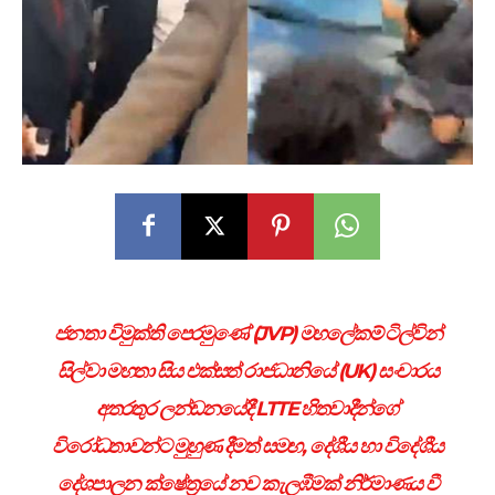
ජනතා විමුක්ති පෙරමුණේ (JVP) මහලේකම් ටිල්වින්
සිල්වා මහතා සිය එක්සත් රාජධානියේ (UK) සංචාරය
අතරතුර ලන්ඩනයේදී LTTE හිතවාදීන්ගේ
විරෝධතාවන්ට මුහුණ දීමත් සමඟ, දේශීය හා විදේශීය
දේශපාලන ක්ෂේත්‍රයේ නව කැලඹීමක් නිර්මාණය වී