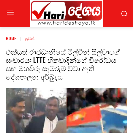
HOME
පුවත්
එක්සත් රාජධානියේ ටිල්වින් සිල්වාගේ
සංචාරය: LTTE හිතවාදීන්ගේ විරෝධය
සහ මහවිරු සැමරුම වටා ඇති
දේශපාලන අර්බුදය