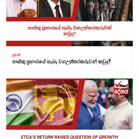
පුවත්
පාස්කු ප්‍රහාරයේ සැබෑ වගඋත්තරකරුවන් කවුද?