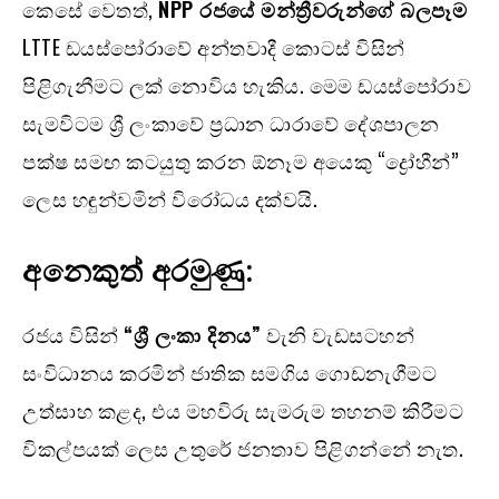
කෙසේ වෙතත්,
NPP
රජයේ මන්ත්‍රීවරුන්ගේ බලපෑම
LTTE ඩයස්පෝරාවේ අන්තවාදී කොටස් විසින්
පිළිගැනීමට ලක් නොවිය හැකිය. මෙම ඩයස්පෝරාව
සැමවිටම ශ්‍රී ලංකාවේ ප්‍රධාන ධාරාවේ දේශපාලන
පක්ෂ සමඟ කටයුතු කරන ඕනෑම අයෙකු “ද්‍රෝහීන්”
ලෙස හඳුන්වමින් විරෝධය දක්වයි.
අනෙකුත් අරමුණු:
රජය විසින්
“
ශ්‍රී ලංකා දිනය”
වැනි වැඩසටහන්
සංවිධානය කරමින් ජාතික සමගිය ගොඩනැගීමට
උත්සාහ කළද, එය මහවිරු සැමරුම තහනම් කිරීමට
විකල්පයක් ලෙස උතුරේ ජනතාව පිළිගන්නේ නැත.