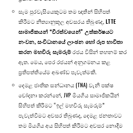
සෑම පුරවැසියෙකුටම තම ඥාතීන් සිහිපත්
කිරීමට නීත්‍යානුකූල අවසරය තිබුණද,
LTTE
සාමාජිකයන් “වීරත්වයෙන්” උත්කර්ෂයට
නංවන
,
සංවිධානයේ ලාංඡන හෝ රූප භාවිතා
කරන මහවිරු සැමරුම්
රජය විසින් තහනම් කර
ඇත. මෙය, පෙර රජයන් අනුගමනය කළ
ප්‍රතිපත්තියේම අඛණ්ඩ පැවැත්මකි.
දෙමළ ජාතික සන්ධානය (TNA) වැනි පක්ෂ
චෝදනා කරන්නේ, JVP මියගිය සාමාජිකයින්
සිහිපත් කිරීමට “ඉල් මහවිරු සැමරුම්”
පැවැත්වීමට අවසර තිබුණද, දෙමළ ජනතාවට
තම මියගිය අය සිහිපත් කිරීමට අවසර නොදීම