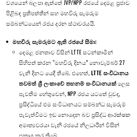
වශයෙන් බලපා ඇත්තේ JVP/NPP රජයේ දෙමළ ප්‍රජාව
පිළිබඳ ප්‍රතිපත්තීන් සහ මහවිරු සැමරුම
සම්බන්ධයෙන් රජය දරන ස්ථාවරයයි.
මහවිරු සැමරුමට ඇති රජයේ සීමා:
දෙමළ ජනතාව විසින් LTTE සටන්කාමීන්
සිහිපත් කරන “මහවිරු දිනය” නොවැම්බර් 27
වැනි දිනට යෙදී තිබේ. එහෙත්,
LTTE
සංවිධානය
තවමත් ශ්‍රී ලංකාවේ තහනම් සංවිධානයක්
ලෙස
පැවතීම හේතුවෙන්, NPP රජය යටතේ වුවද,
ප්‍රසිද්ධියේ එම සංවිධානයට සම්බන්ධ සැමරුම්
පැවැත්වීමට ඉඩ නොදෙන බව ප්‍රසිද්ධ ආරක්ෂක
අමාත්‍යවරයා වැනි රජයේ නිලධාරීන් විසින්
ප්‍රකාශ කර තිබේ.