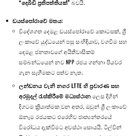
“
දෙබිඩි ප්‍රතිපත්තියක්”
බවයි.
ඩයස්පෝරාවේ මතය:
විදේශගත දෙමළ ඩයස්පෝරාවේ කොටසක්, ශ්‍රී
ලංකාවේ යුද්ධයෙන් පසු සංහිඳියාව, වගවීම සහ
දෙමළ ජනතාවගේ අයිතිවාසිකම්
සම්බන්ධයෙන් නව NPP රජය ගන්නා පියවර
ගැන සෑහීමකට පත්ව නැත.
ලන්ඩනය වැනි නගර
LTTE
හි ප්‍රචාරණ සහ
අරමුදල් රැස්කිරීමේ මධ්‍යස්ථාන
ලෙස දිගින්
දිගටම ක්‍රියාත්මක වන අතර, ඔවුන් ශ්‍රී ලංකාවේ
ඕනෑම රජයකට එරෙහිව ජාත්‍යන්තරයේ
විරෝධය දැක්වීමට අවස්ථා සොයයි. ටිල්වින්