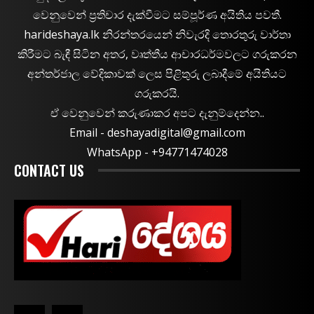
වෙනුවෙන් ප්‍රතිචාර දැක්වීමට සම්පූර්ණ අයිතිය පවතී.
harideshaya.lk නිරන්තරයෙන් නිවැරදි තොරතුරු වාර්තා
කිරීමට බැඳී සිටින අතර, වෘත්තීය ආචාරධර්මවලට ගරුකරන
අන්තර්ජාල වේදිකාවක් ලෙස පිළිතුරු ලබාදීමේ අයිතියට
ගරුකරයි.
ඒ වෙනුවෙන් කරුණාකර අපට දැනුම්දෙන්න..
Email -
deshayadigital@gmail.com
WhatsApp - ‪+94771474028
CONTACT US