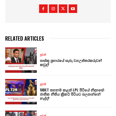
RELATED ARTICLES
පුවත්
පාස්කු ප්‍රහාරයේ සැබෑ වගඋත්තරකරුවන්
කවුද?
පුවත්
1XBET තහනම් කළත් LPL පිටියේ නිදහසේ:
ජාතික නීතිය ක්‍රිකට් පිටියට බලපාන්නේ
නැද්ද?
පුවත්