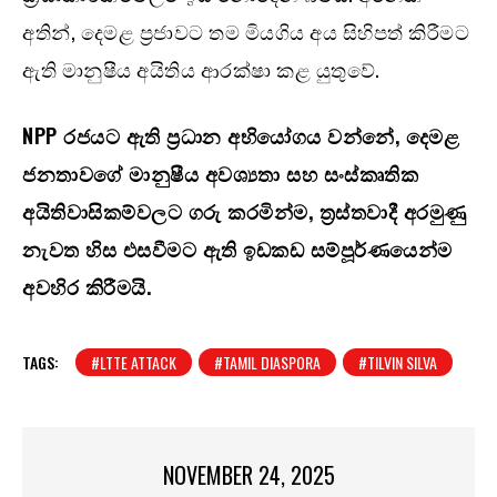
අතින්, දෙමළ ප්‍රජාවට තම මියගිය අය සිහිපත් කිරීමට
ඇති මානුෂීය අයිතිය ආරක්ෂා කළ යුතුවේ.
NPP රජයට ඇති ප්‍රධාන අභියෝගය වන්නේ, දෙමළ
ජනතාවගේ මානුෂීය අවශ්‍යතා සහ සංස්කෘතික
අයිතිවාසිකම්වලට ගරු කරමින්ම, ත්‍රස්තවාදී අරමුණු
නැවත හිස එසවීමට ඇති ඉඩකඩ සම්පූර්ණයෙන්ම
අවහිර කිරීමයි.
TAGS:
#LTTE ATTACK
#TAMIL DIASPORA
#TILVIN SILVA
NOVEMBER 24, 2025