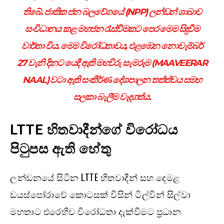
තිබේ. ජාතික ජන බලවේගයේ (NPP) ලන්ඩන් ශාඛාව
සංවිධානය කළ මහජන රැස්වීමකට පෙර මෙම සිදුවීම
වාර්තා විය. මෙම විරෝධතාවය, එළඹෙන නොවැම්බර්
27 වැනි දිනට යෙදී ඇති මහවිරු සැමරුම (MAAVEERAR
NAAL) වටා ඇති සංකීර්ණ දේශපාලන තත්ත්වය සමඟ
සලකා බැලීම වැදගත්ය.
LTTE
හිතවාදීන්ගේ විරෝධය
පිටුපස ඇති හේතු
ලන්ඩනයේ සිටින LTTE හිතවාදීන් සහ දෙමළ
ඩයස්පෝරාවේ කොටසක් විසින් ටිල්වින් සිල්වා
මහතාට එරෙහිව විරෝධතා දැක්වීමට ප්‍රධාන