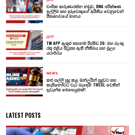
චාමික කරුණාරත්න නඩුව, DNA පරීක්ෂණ
ඉල්ලීම සහ දරුවෙකුගේ අයිතිය වෙනුවෙන්
පීතෘභාවයේ මානය
පුවත්
TM APP ඇතුළු තහනම් පිරමිඩ 26: මහ බැංකු
රතු එළිය පිටුපස ඇති නීතිමය සහ මූල්‍ය
යථාර්ථය
NEWS
කළු සල්ලි සුදු කළ ඔන්ලයින් සූදුවට සහ
කැසිනෝවට වැට බැඳෙයි: TRCSL වෙතින්
දැවැන්ත මෙහෙයුමක්!
LATEST POSTS