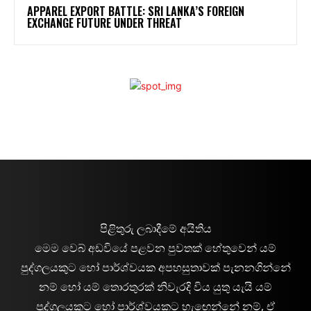
APPAREL EXPORT BATTLE: SRI LANKA’S FOREIGN
EXCHANGE FUTURE UNDER THREAT
පිළිතුරු ලබාදීමේ අයිතිය
මෙම වෙබ් අඩවියේ පළවන පුවතක් හේතුවෙන් යම්
පුද්ගලයකුට හෝ පාර්ශ්වයක අපහසුතාවක් පැනනගින්නේ
නම් හෝ යම් තොරතුරක් නිවැරදි විය යුතු යැයි යම්
පුද්ගලයකුට හෝ පාර්ශ්වයකට හැඟෙන්නේ නම්, ඒ