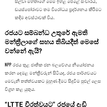
සිල්වා මහතාගේ මෙම ඉහළ පෙළේ සංචාරය,
ඩයස්පෝරාවට තම විරෝධය ප්‍රදර්ශනය කිරීමට
කදිම අවස්ථාවක් විය.
රජයට සම්බන්ධ උතුරේ ඇමති
මන්ත්‍රීලාගේ සහය තිබියදීත් මෙසේ
වන්නේ ඇයි
?
NPP රජය තුළ ජාතික ජන බලවේගය නියෝජනය
කරන දෙමළ මන්ත්‍රීවරුන් සිටියද, රජය පාර්ශවයට
මෙවැනි තත්ත්වයකට මුහුණ දීමට සිදුවීම පුළුල් ලෙස
විග්‍රහ කළ යුතුය.
“LTTE
වීරත්වයට” රජයේ දැඩි