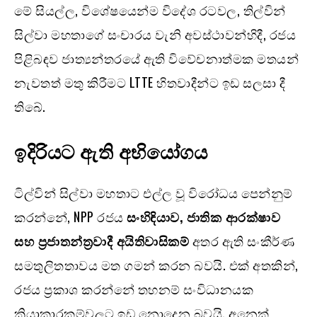
මේ සියල්ල, විශේෂයෙන්ම විදේශ රටවල, තිල්වින්
සිල්වා මහතාගේ සංචාරය වැනි අවස්ථාවන්හිදී, රජය
පිළිබඳව ජාත්‍යන්තරයේ ඇති විවේචනාත්මක මතයන්
නැවතත් මතු කිරීමට LTTE හිතවාදීන්ට ඉඩ සලසා දී
තිබේ.
ඉදිරියට ඇති අභියෝගය
ටිල්වින් සිල්වා මහතාට එල්ල වූ විරෝධය පෙන්නුම්
කරන්නේ, NPP රජය
සංහිඳියාව
,
ජාතික ආරක්ෂාව
සහ ප්‍රජාතන්ත්‍රවාදී අයිතිවාසිකම්
අතර ඇති සංකීර්ණ
සමතුලිතතාවය මත ගමන් කරන බවයි. එක් අතකින්,
රජය ප්‍රකාශ කරන්නේ තහනම් සංවිධානයක
ක්‍රියාකාරකම්වලට ඉඩ නොදෙන බවයි. අනෙක්