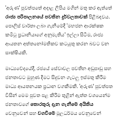
‘අරුණ’ පුවත්පතේ අදාළ ලිපිය මගින් මතු කර ඇත්තේ
රාජ්‍ය පරිපාලනයේ පවතින දුර්වලතාවක්
පිළිබඳවය.
පොලිස් වාර්තා ලබා ගැනීමේදී ‘මහජන ආරක්ෂක
කමිටු ප්‍රධානියාගේ අනුමැතිය’ ඉල්ලා සිටීම, රාජ්‍ය
ආයතන අත්තනෝමතිකව කටයුතු කරන බවට වන
සාක්ෂියකි.
මාධ්‍යවේදයේදී, රජයේ සේවාවල පවතින අඩුපාඩු සහ
ජනතාවට මුහුණ දීමට සිදුවන ගැටලු ඉස්මතු කිරීම
මාධ්‍ය ආයතනයක ප්‍රධාන වගකීමකි. ‘අරුණ’ පුවත්පත
විසින් මෙම පුවත පළ කිරීම තුළින් ඇත්ත වශයෙන්ම
ජනතාවගේ
තොරතුරු දැන ගැනීමේ අයිතිය
වෙනුවෙන් සහ
වගවීමේ
මූලධර්මය වෙනුවෙන්