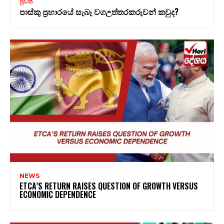
පුවත්
පාස්කු ප්‍රහාරයේ සැබෑ වගඋත්තරකරුවන් කවුද?
NEWS
ETCA’S RETURN RAISES QUESTION OF GROWTH VERSUS
ECONOMIC DEPENDENCE