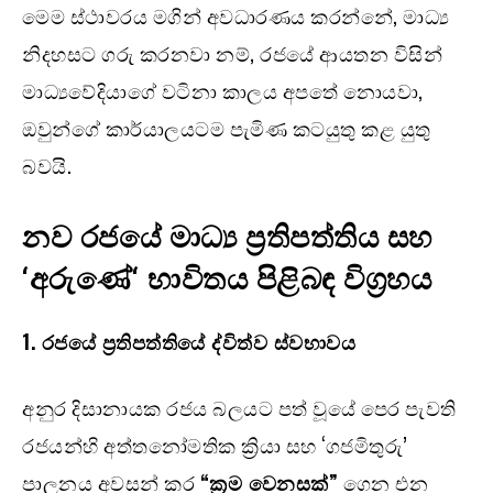
මෙම ස්ථාවරය මගින් අවධාරණය කරන්නේ, මාධ්‍ය
නිදහසට ගරු කරනවා නම්, රජයේ ආයතන විසින්
මාධ්‍යවේදියාගේ වටිනා කාලය අපතේ නොයවා,
ඔවුන්ගේ කාර්යාලයටම පැමිණ කටයුතු කළ යුතු
බවයි.
නව රජයේ මාධ්‍ය ප්‍රතිපත්තිය සහ
‘
අරුණේ
‘
භාවිතය පිළිබඳ විග්‍රහය
1. රජයේ ප්‍රතිපත්තියේ ද්විත්ව ස්වභාවය
අනුර දිසානායක රජය බලයට පත් වූයේ පෙර පැවති
රජයන්හි අත්තනෝමතික ක්‍රියා සහ ‘ගජමිතුරු’
පාලනය අවසන් කර
“
ක්‍රම වෙනසක්”
ගෙන එන