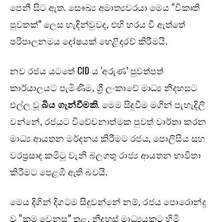
පෙනී සිට ඇත. සෞඛ්‍ය අමාත්‍යවරයා මෙය “විකෘති
පුවතක්” ලෙස හැඳින්වුවද, එහි හරය වී ඇත්තේ
පරිපාලනමය දෝෂයක් හෙළිදරව් කිරීමයි.
නව රජය යටතේ CID ය ‘අරුණ’ පුවත්පත්
කාර්යාලයට පැමිණීම, ශ්‍රී ලංකාවේ මාධ්‍ය නිදහසට
එල්ල වූ
බිය ගැන්වීමකි
. මෙම සිදුවීම මගින් පැහැදිලි
වන්නේ, රජයට විවේචනාත්මක පුවත් වාර්තා කරන
මාධ්‍ය ආයතන මර්දනය කිරීමට රජය, පොලිසිය සහ
වරප්‍රසාද කමිටු වැනි බලගතු රාජ්‍ය ආයතන භාවිතා
කිරීමට පෙළඹී ඇති බවයි.
මෙය දිගින් දිගටම සිදුවන්නේ නම්, රජය පොරොන්දු
වූ “ක්‍රම වෙනස” තුළ, නිදහස් මාධ්‍යයකට හිමි