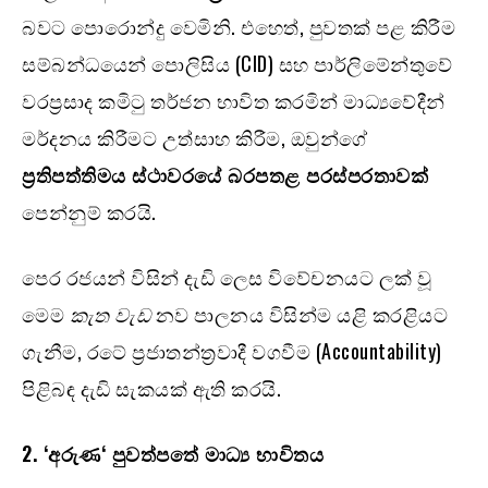
බවට පොරොන්දු වෙමිනි. එහෙත්, පුවතක් පළ කිරීම
සම්බන්ධයෙන් පොලිසිය (CID) සහ පාර්ලිමේන්තුවේ
වරප්‍රසාද කමිටු තර්ජන භාවිත කරමින් මාධ්‍යවේදීන්
මර්දනය කිරීමට උත්සාහ කිරීම, ඔවුන්ගේ
ප්‍රතිපත්තිමය ස්ථාවරයේ බරපතළ පරස්පරතාවක්
පෙන්නුම් කරයි.
පෙර රජයන් විසින් දැඩි ලෙස විවේචනයට ලක් වූ
මෙම
කැත වැඩ
නව පාලනය විසින්ම යළි කරළියට
ගැනීම, රටේ ප්‍රජාතන්ත්‍රවාදී වගවීම (Accountability)
පිළිබඳ දැඩි සැකයක් ඇති කරයි.
2.
‘
අරුණ
‘
පුවත්පතේ මාධ්‍ය භාවිතය