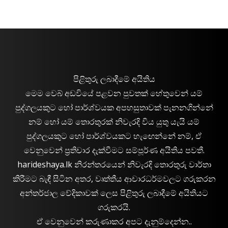
පිළිතුරු ලබාදීමේ අයිතිය
මෙම වෙබ් අඩවියේ පළවන පුවතක් හේතුවෙන් යම්
පුද්ගලයකුට හෝ පාර්ශ්වයක අපහසුතාවක් පැනනගින්නේ
නම් හෝ යම් තොරතුරක් නිවැරදි විය යුතු යැයි යම්
පුද්ගලයකුට හෝ පාර්ශ්වයකට හැඟෙන්නේ නම්, ඒ
වෙනුවෙන් ප්‍රතිචාර දැක්වීමට සම්පූර්ණ අයිතිය පවතී.
harideshaya.lk නිරන්තරයෙන් නිවැරදි තොරතුරු වාර්තා
කිරීමට බැඳී සිටින අතර, වෘත්තීය ආචාරධර්මවලට ගරුකරන
අන්තර්ජාල වේදිකාවක් ලෙස පිළිතුරු ලබාදීමේ අයිතියට
ගරුකරයි.
ඒ වෙනුවෙන් කරුණාකර අපට දැනුම්දෙන්න..