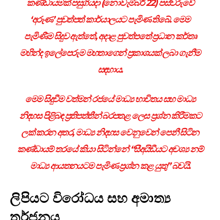
කණ්ඩායමක් පසුගියදා (නොවැම්බර් 22) පස්වරුවේ
‘අරුණ’ පුවත්පත් කාර්යාලයට පැමිණ තිබේ. මෙම
පැමිණීම සිදුව ඇත්තේ, අදාළ පුවත්පතේ ප්‍රධාන කර්තෘ
මහින්ද ඉලේපෙරුම මහතාගෙන් ප්‍රකාශයක් ලබා ගැනීම
සඳහාය.
මෙම සිදුවීම වත්මන් රජයේ මාධ්‍ය භාවිතය සහ මාධ්‍ය
නිදහස පිළිබඳ ප්‍රතිපත්තීන් බරපතළ ලෙස ප්‍රශ්න කිරීමකට
ලක් කරන අතර, මාධ්‍ය නිදහස වෙනුවෙන් පෙනී සිටින
කණ්ඩායම් තරයේ කියා සිටින්නේ “සීඅයිඩීයට අවශ්‍ය නම්
මාධ්‍ය ආයතනයටම පැමිණ ප්‍රශ්න කළ යුතු” බවයි.
ලිපියට විරෝධය සහ අමාත්‍ය
තර්ජනය