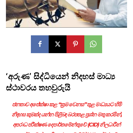
‘අරුණ’ සිද්ධියෙන් නිදහස් මාධ්‍ය
ස්ථාවරය තහවුරුයි
ජනතාව අපේක්ෂා කළ “ක්‍රම වෙනස” තුළ මාධ්‍යයට හිමි
නිදහස කුමක්ද යන්න පිළිබඳ බරපතළ ප්‍රශ්න මතු කරමින්,
අපරාධ පරීක්ෂණ දෙපාර්තමේන්තුවේ (CID) නිලධාරීන්