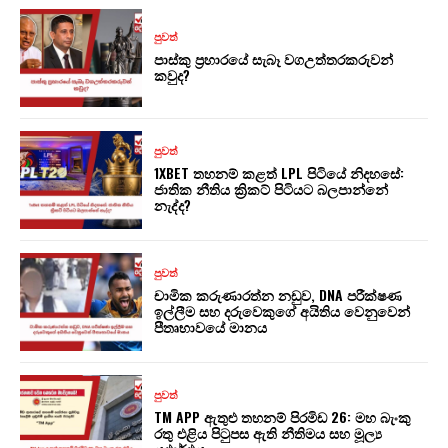
පුවත්
පාස්කු ප්‍රහාරයේ සැබෑ වගඋත්තරකරුවන්
කවුද?
පුවත්
1XBET තහනම් කළත් LPL පිටියේ නිදහසේ:
ජාතික නීතිය ක්‍රිකට් පිටියට බලපාන්නේ
නැද්ද?
පුවත්
චාමික කරුණාරත්න නඩුව, DNA පරීක්ෂණ
ඉල්ලීම සහ දරුවෙකුගේ අයිතිය වෙනුවෙන්
පීතෘභාවයේ මානය
පුවත්
TM APP ඇතුළු තහනම් පිරමිඩ 26: මහ බැංකු
රතු එළිය පිටුපස ඇති නීතිමය සහ මූල්‍ය