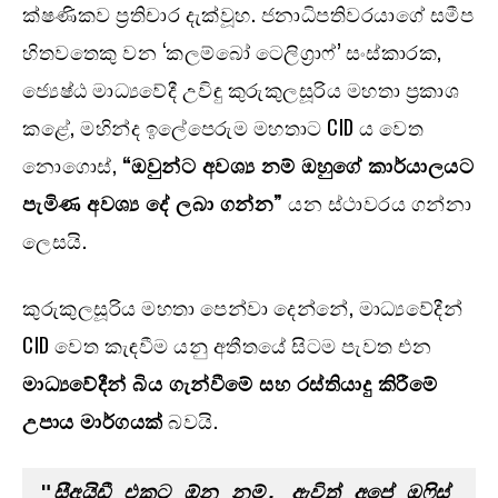
ක්ෂණිකව ප්‍රතිචාර දැක්වූහ. ජනාධිපතිවරයාගේ සමීප
හිතවතෙකු වන ‘කලම්බෝ ටෙලිග්‍රාෆ්’ සංස්කාරක,
ජ්‍යෙෂ්ඨ මාධ්‍යවේදී උවිඳු කුරුකුලසූරිය මහතා ප්‍රකාශ
කළේ, මහින්ද ඉලේපෙරුම මහතාට CID ය වෙත
නොගොස්,
“
ඔවුන්ට අවශ්‍ය නම් ඔහුගේ කාර්යාලයට
පැමිණ අවශ්‍ය දේ ලබා ගන්න”
යන ස්ථාවරය ගන්නා
ලෙසයි.
කුරුකුලසූරිය මහතා පෙන්වා දෙන්නේ, මාධ්‍යවේදීන්
CID වෙත කැඳවීම යනු අතීතයේ සිටම පැවත එන
මාධ්‍යවේදීන් බිය ගැන්වීමේ සහ රස්තියාදු කිරීමේ
උපාය මාර්ගයක්
බවයි.
"සීඅයිඩී එකට ඕන නම්, ඇවිත් අපේ ඔෆිස් 