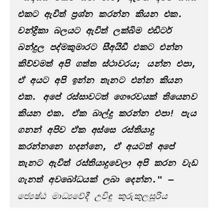
එකට ඇවිත් ප්‍රශ්න කරන්න කියන එක. 
චන්ද්‍රිකා බලයට ඇවිත් ලක්බිම එඩිටර් 
බන්දුල පද්මකුමාරට සීඅයිඩී එකට එන්න 
කිව්වමත් අපි ගත්ත ස්ථාවරය; යන්න එපා, 
ඒ අයට අපි ඉන්න තැනට එන්න කියන 
එක. අපේ රස්සාවටත් ගෞරවයක් තියෙනව 
කියන එක. ඒක බාල්දු කරන්න එපා! පැය 
ගනන් අපිව ඒක අස්සෙ රස්තියාදු 
කරන්නනෙ හදන්නෙ, ඒ අයටත් අපේ 
තැනට ඇවිත් රස්තියාදුවෙලා අපි කරන වැඩ 
ගැනත් අවබෝධයක් ලබා දෙන්න."
 — 
ජ්‍යෙෂ්ඨ මාධ්‍යවේදී උවිඳු කුරුකුලසූරිය