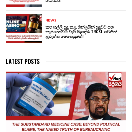
යථාර්ථය
NEWS
කළු සල්ලි සුදු කළ ඔන්ලයින් සූදුවට සහ
කැසිනෝවට වැට බැඳෙයි: TRCSL වෙතින්
දැවැන්ත මෙහෙයුමක්!
LATEST POSTS