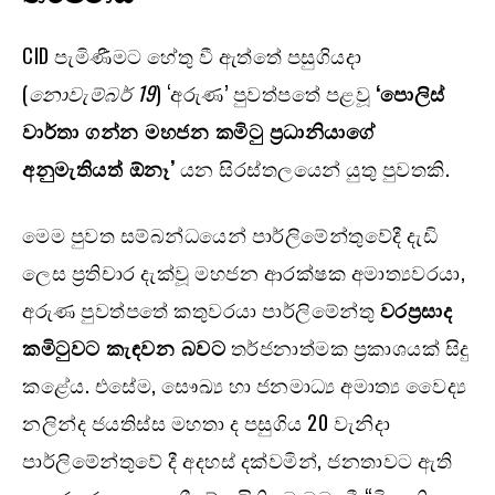
CID පැමිණීමට හේතු වී ඇත්තේ පසුගියදා
(
නොවැම්බර්
19
) ‘අරුණ’ පුවත්පතේ පළවූ
‘
පොලිස්
වාර්තා ගන්න මහජන කමිටු ප්‍රධානියාගේ
අනුමැතියත් ඕනෑ’
යන සිරස්තලයෙන් යුතු පුවතකි.
මෙම පුවත සම්බන්ධයෙන් පාර්ලිමේන්තුවේදී දැඩි
ලෙස ප්‍රතිචාර දැක්වූ මහජන ආරක්ෂක අමාත්‍යවරයා,
අරුණ පුවත්පතේ කතුවරයා පාර්ලිමේන්තු
වරප්‍රසාද
කමිටුවට කැඳවන බවට
තර්ජනාත්මක ප්‍රකාශයක් සිදු
කළේය. එසේම, සෞඛ්‍ය හා ජනමාධ්‍ය අමාත්‍ය වෛද්‍ය
නලින්ද ජයතිස්ස මහතා ද පසුගිය 20 වැනිදා
පාර්ලිමේන්තුවේ දී අදහස් දක්වමින්, ජනතාවට ඇති