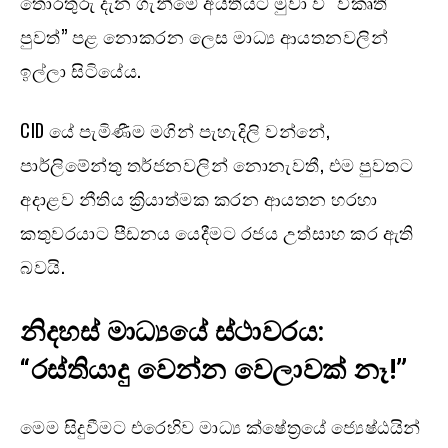
තොරතුරු දැන ගැනීමේ අයිතියට මුවා වී “විකෘති
පුවත්” පළ නොකරන ලෙස මාධ්‍ය ආයතනවලින්
ඉල්ලා සිටියේය.
CID යේ පැමිණීම මගින් පැහැදිලි වන්නේ,
පාර්ලිමේන්තු තර්ජනවලින් නොනැවතී, එම පුවතට
අදාළව නීතිය ක්‍රියාත්මක කරන ආයතන හරහා
කතුවරයාට පීඩනය යෙදීමට රජය උත්සාහ කර ඇති
බවයි.
නිදහස් මාධ්‍යයේ ස්ථාවරය:
“රස්තියාදු වෙන්න වෙලාවක් නෑ!”
මෙම සිදුවීමට එරෙහිව මාධ්‍ය ක්ෂේත්‍රයේ ජ්‍යෙෂ්ඨයින්