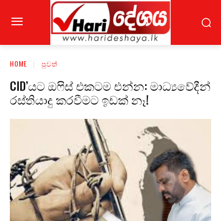
HOME
පුවත්
CID’යට ඔෆිස් එකටම එන්න: මාධ්‍යවේදීන්
රස්තියාදු කරවීමට ඉඩක් නෑ!