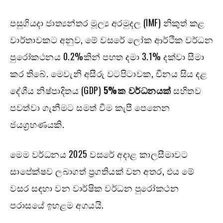
පසුගියදා ජාත්‍යන්තර මූල්‍ය අරමුදල (IMF) නිකුත් කළ
වාර්තාවකට අනුව, මේ වසරේ ලෝක ආර්ථික වර්ධන
පුරෝකථනය 0.2%කින් පහත දමා 3.1% දක්වා සීමා
කර තිබේ. මෙවැනි අසීරු වටපිටාවක, චීනය සිය දළ
දේශීය නිෂ්පාදිතය (GDP)
5%ක වර්ධනයක්
සහිතව
පවත්වා ගැනීමට සමත් වීම කැපී පෙනෙන
ජයග්‍රහණයකි.
මෙම වර්ධනය 2025 වසරේ අදාළ කාලසීමාවට
සාපේක්ෂව ලබාගත් ප්‍රගතියක් වන අතර, එය මේ
වසර සඳහා වන වාර්ෂික වර්ධන පුරෝකථන
පරාසයේ ඉහළම අගයයි.