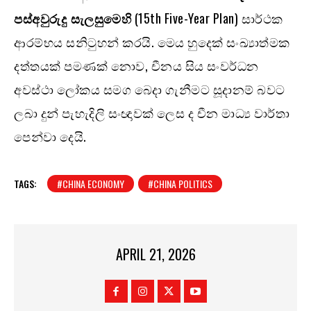
පස්අවුරුදු සැලසුමෙහි
(15th Five-Year Plan) සාර්ථක
ආරම්භය සනිටුහන් කරයි. මෙය හුදෙක් සංඛ්‍යාත්මක
දත්තයක් පමණක් නොව, චීනය සිය සංවර්ධන
අවස්ථා ලෝකය සමග බෙදා ගැනීමට සූදානම් බවට
ලබා දුන් පැහැදිලි සංඥාවක් ලෙස ද චීන මාධ්‍ය වාර්තා
පෙන්වා දෙයි.
TAGS:
#CHINA ECONOMY
#CHINA POLITICS
APRIL 21, 2026