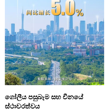
ගෝලීය පසුබෑම සහ චීනයේ
ස්ථාවරත්වය