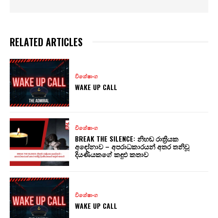
RELATED ARTICLES
විශේෂාංග
WAKE UP CALL
විශේෂාංග
BREAK THE SILENCE: නිහඬ රාත්‍රියක
අඳෝනාව – අපරාධකාරයන් අතර තනිවූ
දියණියකගේ කඳුළු කතාව
විශේෂාංග
WAKE UP CALL