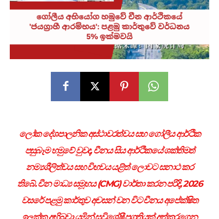
ලෝක දේශපාලනික අස්ථාවරත්වය සහ ගෝලීය ආර්ථික
පසුබෑම හමුවේ වුවද, චීනය සිය ආර්ථිකයේ ශක්තිමත්
නම්‍යශීලිත්වය සහ විභවය යළිත් ලොවට සනාථ කර
තිබේ. චීන මාධ්‍ය සමූහය (CMG) වාර්තා කරන පරිදි, 2026
වසරේ පළමු කාර්තුව අවසන් වන විට චීනය අපේක්ෂිත
ඉලක්ක අභිබවා යමින් සුවිශේෂී ප්‍රගතියක් අත්කරගෙන