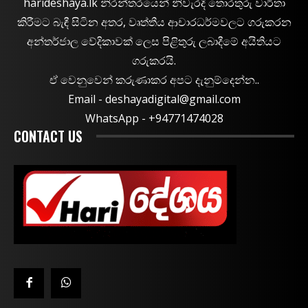
harideshaya.lk නිරන්තරයෙන් නිවැරදි තොරතුරු වාර්තා
කිරීමට බැඳී සිටින අතර, වෘත්තීය ආචාරධර්මවලට ගරුකරන
අන්තර්ජාල වේදිකාවක් ලෙස පිළිතුරු ලබාදීමේ අයිතියට
ගරුකරයි.
ඒ වෙනුවෙන් කරුණාකර අපට දැනුම්දෙන්න..
Email -
deshayadigital@gmail.com
WhatsApp - ‪+94771474028
CONTACT US