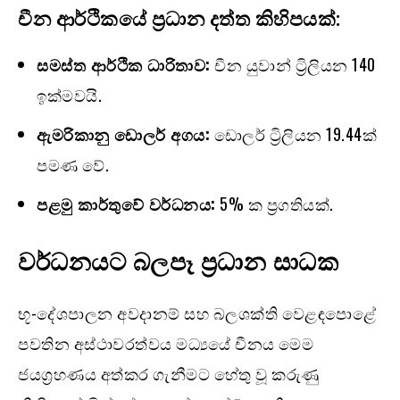
චීන ආර්ථිකයේ ප්‍රධාන දත්ත කිහිපයක්:
සමස්ත ආර්ථික ධාරිතාව:
චීන යුවාන් ට්‍රිලියන 140
ඉක්මවයි.
ඇමරිකානු ඩොලර් අගය:
ඩොලර් ට්‍රිලියන 19.44ක්
පමණ වේ.
පළමු කාර්තුවේ වර්ධනය:
5% ක ප්‍රගතියක්.
වර්ධනයට බලපෑ ප්‍රධාන සාධක
භූ-දේශපාලන අවදානම් සහ බලශක්ති වෙළඳපොළේ
පවතින අස්ථාවරත්වය මධ්‍යයේ චීනය මෙම
ජයග්‍රහණය අත්කර ගැනීමට හේතු වූ කරුණු