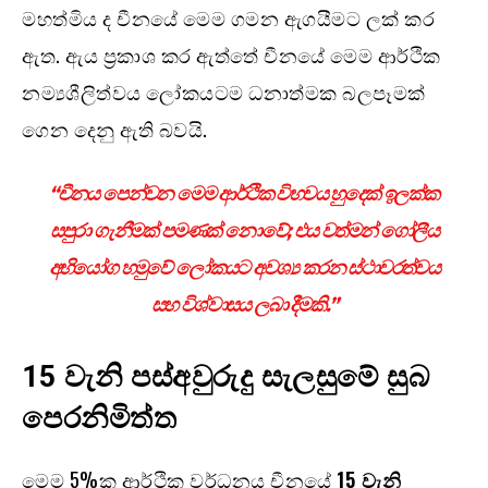
මහත්මිය ද චීනයේ මෙම ගමන ඇගයීමට ලක් කර
ඇත. ඇය ප්‍රකාශ කර ඇත්තේ චීනයේ මෙම ආර්ථික
නම්‍යශීලිත්වය ලෝකයටම ධනාත්මක බලපෑමක්
ගෙන දෙනු ඇති බවයි.
“චීනය පෙන්වන මෙම ආර්ථික විභවය හුදෙක් ඉලක්ක
සපුරා ගැනීමක් පමණක් නොවේ; එය වත්මන් ගෝලීය
අභියෝග හමුවේ ලෝකයට අවශ්‍ය කරන ස්ථාවරත්වය
සහ විශ්වාසය ලබා දීමකි.”
15 වැනි පස්අවුරුදු සැලසුමේ සුබ
පෙරනිමිත්ත
මෙම 5%ක ආර්ථික වර්ධනය චීනයේ
15 වැනි