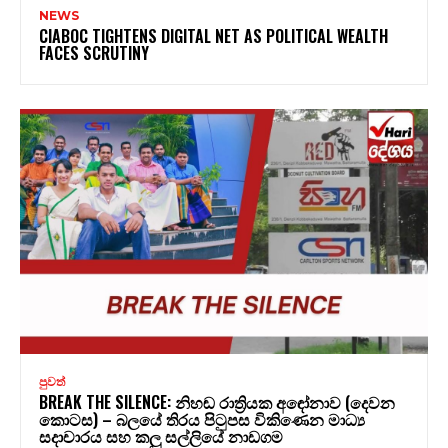
NEWS
CIABOC TIGHTENS DIGITAL NET AS POLITICAL WEALTH
FACES SCRUTINY
පුවත්
BREAK THE SILENCE: නිහඬ රාත්‍රියක අඳෝනාව (දෙවන
කොටස) – බලයේ තිරය පිටුපස විකිණෙන මාධ්‍ය
සදාචාරය සහ කලු සල්ලියේ නාඩගම