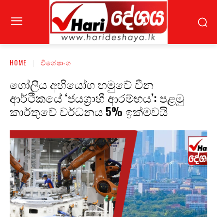
HOME
විශේෂාංග
ගෝලීය අභියෝග හමුවේ චීන
ආර්ථිකයේ ‘ජයග්‍රාහී ආරම්භය’: පළමු
කාර්තුවේ වර්ධනය 5% ඉක්මවයි