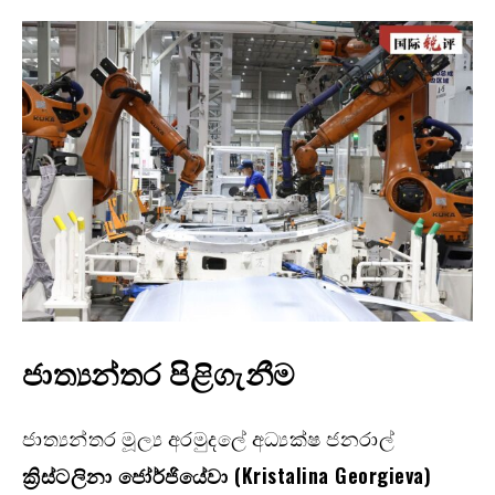
ජාත්‍යන්තර පිළිගැනීම
ජාත්‍යන්තර මූල්‍ය අරමුදලේ අධ්‍යක්ෂ ජනරාල්
ක්‍රිස්ටලිනා ජෝර්ජියේවා (Kristalina Georgieva)