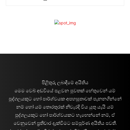
පිළිතුරු ලබාදීමේ අයිතිය
මෙම වෙබ් අඩවියේ පළවන පුවතක් හේතුවෙන් යම්
පුද්ගලයකුට හෝ පාර්ශ්වයක අපහසුතාවක් පැනනගින්නේ
නම් හෝ යම් තොරතුරක් නිවැරදි විය යුතු යැයි යම්
පුද්ගලයකුට හෝ පාර්ශ්වයකට හැඟෙන්නේ නම්, ඒ
වෙනුවෙන් ප්‍රතිචාර දැක්වීමට සම්පූර්ණ අයිතිය පවතී.