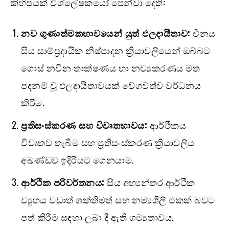
කිහිපයක් විශ්ලේෂකයෝ පෙන්වා දෙති:
නව ගුණාත්මකභාවයෙන් යුත් ඵලදායීතාව:
චීනය
සිය සාම්ප්‍රදායික නිෂ්පාදන ක්‍රියාවලියෙන් ඔබ්බට
ගොස් නවීන තාක්ෂණය හා නව්‍යකරණය මත
පදනම් වූ ඵලදායීතාවයක් වේගවත්ව වර්ධනය
කිරීම.
ප්‍රතිසංස්කරණ සහ විවෘතභාවය:
ආර්ථිකය
විවෘතව තැබීම සහ ප්‍රතිසංස්කරණ ක්‍රියාවලිය
අඛණ්ඩව ඉදිරියට ගෙනයාම.
ආර්ථික පරිවර්තනය:
සිය අභ්‍යන්තර ආර්ථික
ව්‍යුහය වඩාත් ශක්තිමත් සහ නම්‍යශීලී එකක් බවට
පත් කිරීම සඳහා ලබා දී ඇති ගම්‍යතාවය.