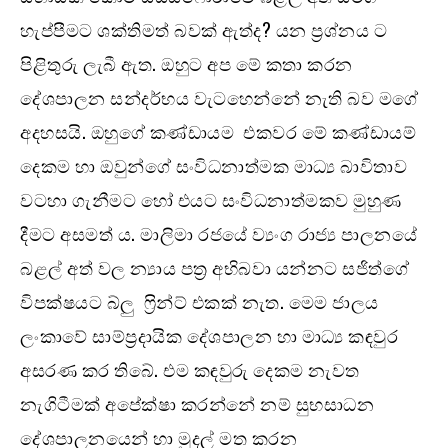
හැප්පීමට ශක්තිමත් බවක් ඇත්ද? යන ප්‍රශ්නය ට
පිළිතුරු ලැබී ඇත. ඔහුට අප මේ කතා කරන
දේශපාලන සන්දර්භය වැටහෙන්නේ නැති බව මගේ
අදහසයි. ඔහුගේ කණ්ඩායම එකවර මේ කණ්ඩායම්
දෙකම හා ඔවුන්ගේ සංවිධනාත්මක මාධ්‍ය බාවිතාව
වටහා ගැනීමට හෝ එයට සංවිධනාත්මකව මුහුණ
දීමට අසමත් ය. මාලිමා රජයේ ව්‍යංග රාජ්‍ය පාලනයේ
බළල් අත් වල න්‍යාය පත්‍ර අභිබවා යන්නට සජිත්ගේ
විපක්ෂයට බ්ලු ෆ්‍රින්ට් එකක් නැත. මෙම ජාලය
ලංකාවේ සාම්ප්‍රදායික දේශපාලන හා මාධ්‍ය කඳවුර
අසරණ කර තිබේ. එම කඳවුරු දෙකම නැවත
නැගිටීමක් අපේක්ෂා කරන්නේ නම් සුභසාධන
දේශපාලනයෙන් හා මුදල් මත කරන