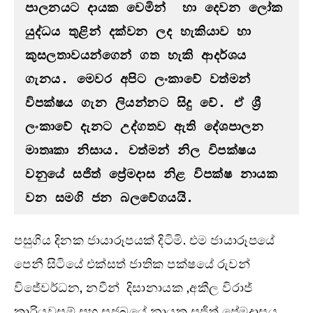
පාලනයට දායක වෙමින්  හා දෙවන ලෝක 
යුද්ධය තුළින් දක්වන ලද හැකියාව හා 
කුසලතාවයන්ගෙන් ගත හැකි ආදර්ශය 
ගැනය. මෙවර අපිට ලංකාවේ වත්මන් 
විපක්ෂය ගැන ලියන්නට සිදු වේ. ඒ ශ්‍රී 
ලංකාවේ දැනට උද්ගතව ඇති දේශපාලන 
මාතෘකා නිසාය. වත්මන් නිල විපක්ෂය 
වනුයේ සජිත් ප්‍රේමදාස නිළ විපක්ෂ නායක 
වන සමගි ජන බලවේගයයි.
පසුගිය දිනක ජායාරූපයක් දිටිමි. එම ජායාරූපයේ
පෙනී සිටියේ එක්සත් ජාතික පක්ෂයේ රුවන්
විජේවර්ධන, නවීන් දිසානායක ,අකීල විරාජ්
කාරියවසම් සහ සජබයේ නායක සජිත් ප්‍රේමදාසය.