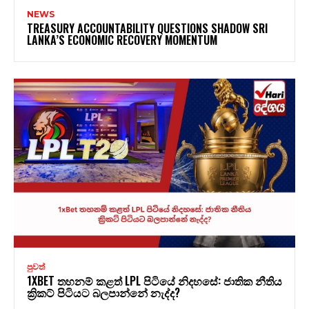
NEWS
TREASURY ACCOUNTABILITY QUESTIONS SHADOW SRI
LANKA’S ECONOMIC RECOVERY MOMENTUM
පුවත්
1XBET තහනම් කළත් LPL පිටියේ නිදහසේ: ජාතික නීතිය
ක්‍රිකට් පිටියට බලපාන්නේ නැද්ද?