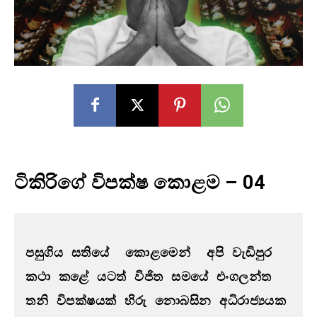
ටිකිරිගේ විපක්ෂ කොළම – 04
පසුගිය සතියේ  කොළමෙන්  අපි වැඩිපුර 
කථා කළේ යටත් විජිත සමයේ එංගලන්ත 
තනි විපක්ෂයක් හිරු නොබසින අධිරාජ්‍යයක 