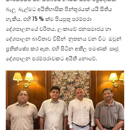
බැලු බැල්මට අයිතිහාසික පින්තූරයක් යයි සිතිය
හැකිය. එහි 75 % ක්ම පියපුතු පරම්පරා
දේශපාලනයේ චරිතය. ලංකාවේ ජනසමාජය හා
දේශපාලන බාවිතාව විසින් නුතනය වන විට ඔවුන්
ප්‍රතික්ෂේප කර ඇත. එහි සිටින අකීල පමණක් ඍජු
දේශපාලන පරම්පරාවකට අයිති නොවේ.