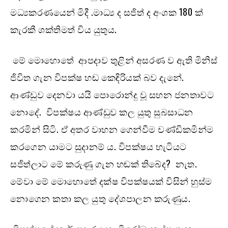
මධ්‍යකරණයෙන් මිදී .මාධ්‍ය ද සජිත් ද අංශක 180 ක්
කැරකී ශක්තිමත් විය යුතුය.
මේ මොහොතේ ආපදාව තුළින් අසරණ ව ඇති මිනිස්
ජිවිත ගැන විපක්ෂ හඬ කෙඳිරියක් බව දැනේ.
ආණ්ඩුව දෙනවා යයි පොරොන්දු වූ සහන ජනතාවට
නොදේ. විපක්ෂය ආණ්ඩුව කල යුතු සුබසාධන
කරමින් සිටි. ඒ අතර වාහන ගෙන්වීම චණ්ඩිකමින්ම
කරගෙන යාමට සුදානම් ය. විපක්ෂය හැටියට
සජිත්ලාට මේ කරුණු ගැන හඬක් තිබේද? නැත.
මේවා මේ මොහොතේ දක්ෂ විපක්ෂයක් විසින් හුස්ම
නොගෙන කතා කල යුතු දේශපාලන කරුණුය.