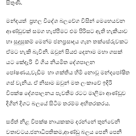
සිතුණි.
මන්දයත් ප්‍රභල විදේශ බලවේග විසින් මෙහෙයවන
ආණ්ඩුවක් සමග හැප්පීමට එම පිරිසට ඇති හැකියාව
හා සුදුසුකම් මෙන්ම ජනප්‍රසාදය ගැන තක්සේරුවකට
ඒමට හැකි බැවිනි. ඔවුන් සියළු දෙනාම මහා ගසක්
යට කේදෑරි වී ගිය නියමිත දේශපාලන
පෝෂණය,වැඩීම හා ශක්තිය හිමි නොවූ මන්දපෝෂිත
ගස් වැනිය. ඒ නිසාම ඔවුන් මත ලංකාවේ ඉදිරි
විපක්ෂ දේශපාලනය පැවතීම රටට මාලිමා ආණ්ඩුව
දිගින් දිගට බලයේ සිටීම තරම්ම අහිතරකරය.
සජිත් නිළ විපක්ෂ නායකකම දරන්නේ තුන්වෙනි
වතාවටය.ජනාධිපතිකම,ආණ්ඩු බලය පෙනී පෙනී