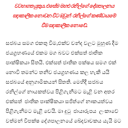
වටහාගත යුතුය. එසේම මහළු රනිල්ගේ දේශපාලනය
සදාකාලික නොවන විට ඔවුන් රනිල්ගේ කණ්ඩායමේ
වීම සදාකාලික නොවේ.
සජබය සමග එකතු වීම,එක්ව චන්ද වලට මුහුණ දීම
ජයග්‍රහණයේ එකම මග බවට එක්සත් ජාතික
පාක්ෂිකයා සිතයි. එක්සත් ජාතික පක්ෂය සමග එක්
නොවී තමන්ට තනිව ජයග්‍රහණය කල හැකි යයි
සජබයේ අනුගාමිකයන් සිතති. මෙහිදී සජබය
රනිල්ගේ නායකත්වය පිළිගැනීමට මැළි වන අතර
එක්සත් ජාතික පාක්ෂිකයා සජිත්ගේ නාකයත්වය
පිළිගැනීමට මැළි වෙයි. මා දුටු ජායාරූපය ලංකාවේ
වත්මන් විපක්ෂ දේශපාලනයේ ඛේදවාචකය යැයි මට