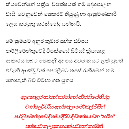
කියවෙන්නේ සක්‍රීය විපක්ෂයක් තම දේශපාලන
වාසී වෙනුවෙන් කෙතරම් තියුණු හා ආක්‍රමණකාරී
ලෙස කටයුතු කරන්නේද යන්නයි.
මේ ක්‍රමයට අනුර කුමාර සහිත ජවිපය
පාර්ලිමේන්තුවේදී විපක්ෂයේ සිටියදී ක්‍රියාකළ
ආකාරය ඔබට මතකද? අද එය අවමානයට ලක් වුවත්
එවැනි ආණ්ඩුවක් පෙරලීමට තපස් රැකීමෙන් නම්
නොහැකි බව වටහා ගත යුතුය.
අද කොළම අවසන් කරන්නේ ජර්මනියේ හිටපු
චාන්සලර්වරිය ඇන්ජෙලා මෙර්කල් විසින්
පාර්ලිමේන්තුවේ දී තම එදිරිවාදී විපක්ෂය වන “හරිත”
පක්ෂයට කල ප්‍රකාශයක් සටහන් කරමිනි.