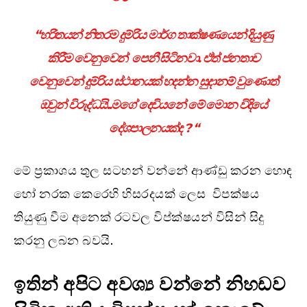
“හරිතයන් නිතරම දුම්රිය මාර්ග තාක්ෂණයෙන් දියුණු
කිරීම වෙනුවෙන් පෙනී සිටිනවා. ඒත් ජනතාව
වෙනුවෙන් දුම්රිය ස්ථානයක් හදන්න සුදානම් වුණොත්
ඔවුන් විරුද්ධයි..මගේ දෙවියනේ මේ මොන විදියේ
දේශපාලනයක්ද ? “
මේ ප්‍රකාශය තුල සටහන් වන්නේ ආණ්ඩු කරන හොඳ
හෝ නරක කෙරෙහි හිසරදයක් ලෙස විපක්ෂය
තියුණු වීම අනෙක් රටවල විප්ක්ෂයන් විසින් සිදු
කරනු ලබන බවයි.
ඉතින් අපිට අවශ්‍ය වන්නේ නිහඩව