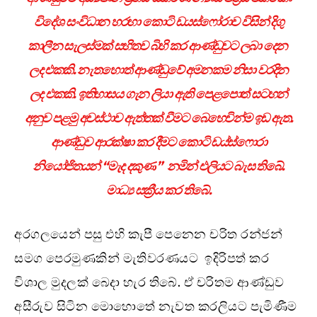
විදේශ සංවිධාන හරහා කොටි ඩයස්ෆෝරාව විසින් දිගු
කාලීන සැලස්මක් සහිතව බිහි කර ආණ්ඩුවට ලබා දෙන
ලද එකකි. නැතහොත් ආණ්ඩුවේ අමනකම නිසා වරදින
ලද එකකි. ඉතිහාසය ගැන ලියා ඇති පෙළපොත් සටහන්
අනුව පළමු අවස්ථාව ඇත්තක් වීමට බෙහෙවින්ම ඉඩ ඇත.
ආණ්ඩුව ආරක්ෂා කර දීමට කොටි ඩය්ස්ෆොරා
නියෝජිතයන් “මැද දකුණ ” නමින් එලියට බැස තිබේ.
මාධ්‍ය සක්‍රීය කර තිබේ.
අරගලයෙන් පසු එහි කැපී පෙනෙන චරිත රන්ජන්
සමග පෙරමුණකින් මැතිවරණයට ඉදිරිපත් කර
විශාල මුදලක් බෙදා හැර තිබේ. ඒ චරිතම ආණ්ඩුව
අසීරුව සිටින මොහොතේ නැවත කරලියට පැමිණීම