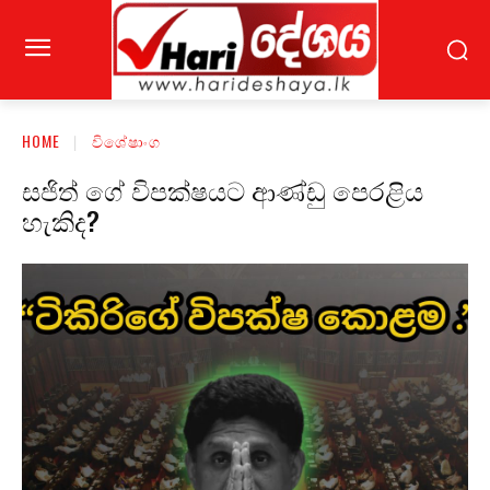
HOME
විශේෂාංග
සජිත් ගේ විපක්ෂයට ආණ්ඩු පෙරළිය
හැකිද?