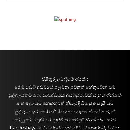
පිළිතුරු ලබාදීමේ අයිතිය
මෙම වෙබ් අඩවියේ පළවන පුවතක් හේතුවෙන් යම්
පුද්ගලයකුට හෝ පාර්ශ්වයක අපහසුතාවක් පැනනගින්නේ
නම් හෝ යම් තොරතුරක් නිවැරදි විය යුතු යැයි යම්
පුද්ගලයකුට හෝ පාර්ශ්වයකට හැඟෙන්නේ නම්, ඒ
වෙනුවෙන් ප්‍රතිචාර දැක්වීමට සම්පූර්ණ අයිතිය පවතී.
harideshaya.lk නිරන්තරයෙන් නිවැරදි තොරතුරු වාර්තා