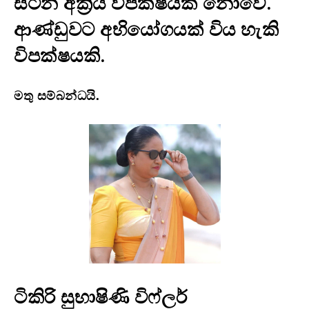
සිටින අක්‍රිය විපක්ෂයක් නොවේ.
ආණ්ඩුවට අභියෝගයක් විය හැකි
විපක්ෂයකි.
මතු සම්බන්ධයි.
ටිකිරි සුභාෂිණි විෆ්ලර්