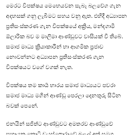
මෙරට විපක්ෂය මෙහෙයවන සැබෑ බලවේග ගැන
අදහසක් ගනු ලැබීමට සහය වනු ඇත. එහිදී අධ්‍යාපන
ප්‍රතිසංස්කරණ ගැන විපක්ෂයේ අක්‍රිය, මන්දගාමී
ඕලාරික බව ම මාලිමා ආණ්ඩුවට වාසියක් වී තිබේ.
සමාජ මාධ්‍ය ක්‍රියාකාරීන් හා ආගමික ප්‍රජාව
නොවන්නට අධ්‍යාපන ප්‍රතිසංස්කරණ ගැන
විපක්ෂයට වගේ වගක් නැත.
විපක්ෂය තම කාර්‍ය භාරය සමාජ මාධ්‍යයට පවරා
සමාජ මාධ්‍ය මගින් ආණ්ඩු පෙරලා දෙනතුරු සිටින
බවක් පෙනේ.
එනයින් සජිත්ට ආණ්ඩුවට අමතරව ආණ්ඩුවේ
සහායක කොටි ඩයස්ෆොරාවේ බළල් අත් සමග