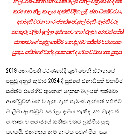
නිලවරණයකින් ජනාධිපති ලෙස රනිල් වික්‍රමසිංහ ද පත්
කරගෙන නිළ කාලය භුක්ති විඳින ලදී. ජනාධිපතිවරයා,
අගමැති වරයා හා රාජපක්ෂ පවුලේ මැති- ඇමති වරු
තනතුරු වලින් ඉල්ලා අස්කොට හෝ එලවා දමාවත් සජිත්
ජනතාවගේ පළමු තේරීම නොවූ බව සජිත්ම වටහාගත
යුතුය. සජිත්ගේ චන්ද දායකයන් ද මෙය වටහා ගත යුතුය.
2019 ජනාධිපති වරණයේදී තුන් වෙනි ස්ථානයේ
පසුවූ අනුර කුමාර 2024 දී සුළුතර ජනාධිපති වනවිට
සජිත්ට එරෙහිව තුනෙන් දෙකක බලයක් ඉක්මවා
ආණ්ඩුවක් බිහි වී ඇත. දැන් පැමිණ ඇත්තේ සජිත්ට
මාලිමා ආණ්ඩුව පෙරළා දැමිය හැකිද යන වැදගත්
මාතෘකාව සමාජයේ කතිකාවතට ලක්විය යුතු
යුගයයි. ජනමතය නම් නැවත පවුල් පිය පුතු