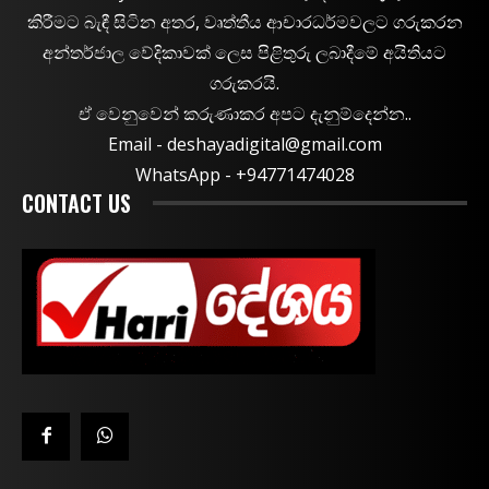
කිරීමට බැඳී සිටින අතර, වෘත්තීය ආචාරධර්මවලට ගරුකරන
අන්තර්ජාල වේදිකාවක් ලෙස පිළිතුරු ලබාදීමේ අයිතියට
ගරුකරයි.
ඒ වෙනුවෙන් කරුණාකර අපට දැනුම්දෙන්න..
Email -
deshayadigital@gmail.com
WhatsApp - ‪+94771474028
CONTACT US