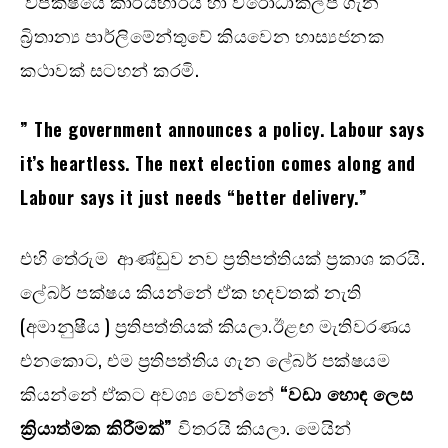
විපක්ෂයේ කාර්යභාරය හා විරෝධාකල්ප ගැන
බ්‍රිතාන්‍ය පාර්ලිමේන්තුවේ කියවෙන හාස්‍යජනක
කථාවක් සටහන් කරමි.
” The government announces a policy. Labour says
it’s heartless. The next election comes along and
Labour says it just needs “better delivery.”
එහි තේරුම ආණ්ඩුව නව ප්‍රතිපත්තියක් ප්‍රකාශ කරයි.
ලේබර් පක්ෂය කියන්නේ ඒක හදවතක් නැති
(අමානුෂීය ) ප්‍රතිපත්තියක් කියලා.ඊළඟ මැතිවරණය
එනකොට, එම ප්‍රතිපත්තිය ගැන ලේබර් පක්ෂයම
කියන්නේ ඒකට අවශ්‍ය වෙන්නේ
“වඩා හොඳ ලෙස
ක්‍රියාත්මක කිරීමක්”
විතරයි කියලා. මෙයින්