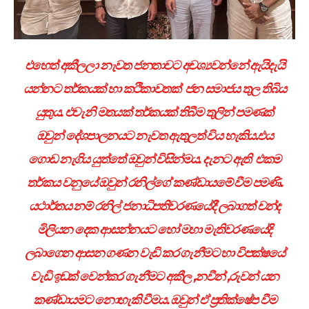
එහෙත් අකීලලා නැවත ජනතාවට අවශ්‍යවන්නේ ඇයිදැයි
යන්නට තර්කයක් හා කථිකාවතක් ජන සමාජය තුල තිබිය
යුතුය. එවැනි මතයක් තර්කයක් තිබීම තුලින් පමණක්
ඔවුන් දේශපාලනයට නැවත ඇතුලත් විය හැකිය.එය
ගොඩ නැගිය යුත්තේ ඔවුන් විසින්මය. දැනට ඇති එකම
තර්කය වනුයේ ඔවුන් රනිල්ගේ කණ්ඩායමේ වීම පමණි.
යථාර්තය නම් රනිල් ජනාධිපතිවරණයේදී ලබාගත් චන්ද
මිලියන දෙක ආසන්නයට හෝ මහා මැතිවරණයේදි
ලබාගෙන ආසන ගණන වැඩි කර ගැනීමට හා විපක්ෂයේ
වැඩි ඉඩක් වෙන්කර ගැනීමට අකීල ,නවීන් ,රුවන් යන
කණ්ඩායමට නොහැකි වීමය. ඔවුන් ඒ ප්‍රතික්ෂේප වීම