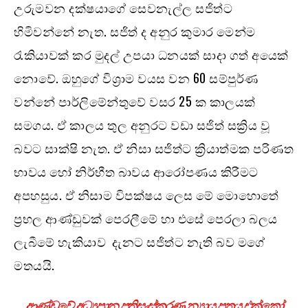
උරුමවන දක්ෂයාගේ සෙවනැල්ල සජිත්ට
හිමිවන්නේ නැත. සජිත් ද අනුර කුමාර මෙන්ම
රැකියාවක් කර මුදල් උපයා ධනයක් සාදා ගත් අයෙක්
නොවේ. ඔහුගේ විශ්‍රාම වයස වන 60 සම්පුර්ණ
වන්නේ පාර්ලිමේන්තුවේ වසර 25 ක කාලයක්
සමගය. ඒ කාලය තුල අනුරට වඩා සජිත් සක්‍රිය වූ
බවට සාක්ෂි නැත. ඒ නිසා සජිත්ට ක්‍රියාත්මක පරිණත
භාවය හෝ නිර්භීත බාවය ආරෝපණය කිරීමට
අපහසුය. ඒ නිසාම විපක්ෂය ලෙස මේ මොහොතේ
ප්‍රභල ආණ්ඩුවක් පෙරලීමේ හා එසේ පෙරලා බලය
ලැබීමේ හැකියාව දැනට සජිත්ට නැති බව මගේ
මතයයි.
ආණ්ඩුවේ අධ්‍යපාන ප්‍රතිසංස්කරණ න්‍යාය පත්‍රය එක්කෝ