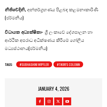
නීතිවේදිනි,
අන්තර්ග්‍රහණය පිළබඳ කළමනාකාරිණි
(ජර්මනිය)
විධායක අධ්‍යක්ෂිකා-
ශ්‍රී ලංකාවේ දේශපාලන හා
ආර්ථික අපරාධ අධීක්ෂණය කිරීමේ ගෝලීය
මධ්‍යස්ථානය(ජර්මනිය)
TAGS:
#SUBHASHINI WIPFLER
#TIKIRI'S COLOMN
JANUARY 4, 2026