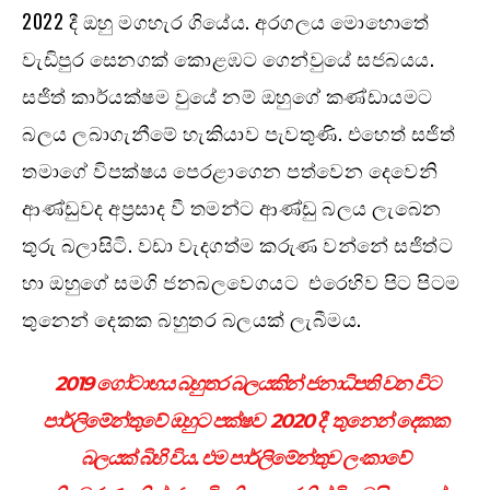
2022 දී ඔහු මගහැර ගියේය. අරගලය මොහොතේ
වැඩිපුර සෙනගක් කොළඹට ගෙන්වුයේ සජබයය.
සජිත් කාර්යක්ෂම වුයේ නම් ඔහුගේ කණ්ඩායමට
බලය ලබාගැනීමේ හැකියාව පැවතුණි. එහෙත් සජිත්
තමාගේ විපක්ෂය පෙරළාගෙන පත්වෙන දෙවෙනි
ආණ්ඩුවද අප්‍රසාද වී තමන්ට ආණ්ඩු බලය ලැබෙන
තුරු බලාසිටි. වඩා වැදගත්ම කරුණ වන්නේ සජිත්ට
හා ඔහුගේ සමගි ජනබලවෙගයට එරෙහිව පිට පිටම
තුනෙන් දෙකක බහුතර බලයක් ලැබීමය.
2019 ගෝටාභය බහුතර බලයකින් ජනාධිපති වන විට
පාර්ලිමේන්තුවේ ඔහුට පක්ෂව 2020 දී තුනෙන් දෙකක
බලයක් බිහි විය. එම පාර්ලිමේන්තුව ලංකාවේ