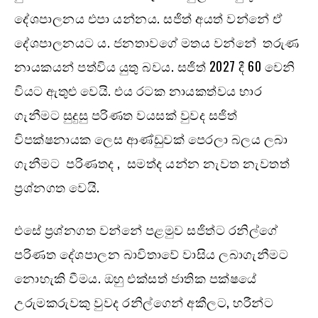
දේශපාලනය එපා යන්නය. සජිත් අයත් වන්නේ ඒ
දේශපාලනයට ය. ජනතාවගේ මතය වන්නේ තරුණ
නායකයන් පත්විය යුතු බවය. සජිත් 2027 දී 60 වෙනි
වියට ඇතුළු වෙයි. එය රටක නායකත්වය භාර
ගැනීමට සුදුසු පරිණත වයසක් වුවද සජිත්
විපක්ෂනායක ලෙස ආණ්ඩුවක් පෙරලා බලය ලබා
ගැනීමට පරිණතද , සමත්ද යන්න නැවත නැවතත්
ප්‍රශ්නගත වෙයි.
එසේ ප්‍රශ්නගත වන්නේ පළමුව සජිත්ට රනිල්ගේ
පරිණත දේශපාලන බාවිතාවේ වාසිය ලබාගැනීමට
නොහැකි වීමය. ඔහු එක්සත් ජාතික පක්ෂයේ
උරුමකරුවකු වුවද රනිල්ගෙන් අකීලට, හරීන්ට