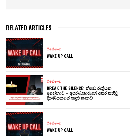
RELATED ARTICLES
විශේෂාංග
WAKE UP CALL
විශේෂාංග
BREAK THE SILENCE: නිහඬ රාත්‍රියක
අඳෝනාව – අපරාධකාරයන් අතර තනිවූ
දියණියකගේ කඳුළු කතාව
විශේෂාංග
WAKE UP CALL