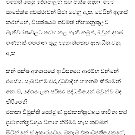
එහෙත් සෙසු දේශපාලන සහ පක්ෂ සඳහා, මෙම
සාපේක්ෂ අවස්ථාවන් සිමා වෙනු ඇත. මෙයින් අදහස්
කරන්නේ, විපක්ෂයට තවමත් නීත්‍යානුකූලව
මැතිවරණවලට තරඟ කළ හැකි නමුත්, ඔවුන් දහස්
ගණනක් ගම්මාන තුළ ව්‍යුහාත්මකව ආබාධිත වනු
ඇත.
තනි පක්ෂ අභ්‍යාසයේ ආධිපත්‍යය ආරම්භ වන්නේ
එසේය. සැබවින්ම විරුද්ධවාදීන් තහනම් කිරීමෙන්
නොව, දේශපාලන පරිසර පද්ධතියෙන් ඔවුන්ව වඳ
කිරීමෙනි.
ජනතා විමුක්ති පෙරමුණ ප්‍රජාතන්ත්‍රවාදය භාවිතා කර
ප්‍රජාතන්ත්‍රවාදය විනාශ කිරීමට කැස කවමින්
සිටින්නේ ඒ අකාරයටය. ඕනෑම එකාධිපතියෙකුගේ,