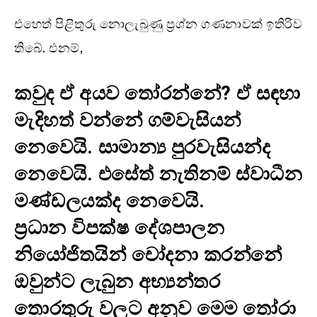
එහෙත් පිළිතුරු නොලැබුණු ප්‍රශ්න ගණනාවක් ඉතිරිව
තිබේ. එනම්,
කවුද ඒ අයව තෝරන්නේ? ඒ සඳහා
මැදිහත් වන්නේ ගම්වැසියන්
නෙවෙයි. සාමාන්‍ය පුරවැසියන්ද
නෙවෙයි. එසේත් නැතිනම් ස්වාධීන
මණ්ඩලයක්ද නෙවෙයි.
ප්‍රධාන විපක්ෂ දේශපාලන
නියෝජිතයින් චෝදනා කරන්නේ
ඔවුන්ට ලැබුන අභ්‍යන්තර
තොරතුරු වලට අනුව මෙම තෝරා