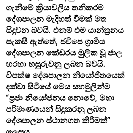
ගැනීමේ ක්‍රියාවලිය තනිකරම
දේශපාලන මැදිහත් වීමක් මත
සිදුවන බවයි. එනම් එම යාන්ත්‍රනය
සැකසී ඇත්තේ, ජවිපෙ ග්‍රාමීය
දේශපාලන කේඩරය මුලික වූ ජාල
හරහා හසුරුවනු ලබන බවයි.
විපක්ෂ දේශපාලන නියෝජිතයෙක්
දක්වා සිටියේ මෙය සහමුලින්ම
“ප්‍රජා නියෝජනය නොවේ, මහා
පරිමාණයෙන් සිදුකරනු ලබන
දේශපාලන ස්ථානගත කිරීමක්”
ලෙසය.