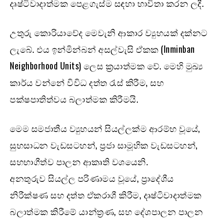
දෘෂ්ටිවාදාත්මක පෙළගැස්ම සඳහා භාවිතා කරන ලදී.
උතුරු කොරියාවේද මෙවැනි ආකාර ව්‍යුහයක් දක්නට
ලැබේ. එය ඉන්මින්බන් අසල්වැසි ඒකක (Inminban
Neighborhood Units) ලෙස ක්‍රයාත්මක වේ. මෙහි මුඛ්‍ය
කාර්ය වන්නේ විවිධ දත්ත රැස් කිරීම, සහ
පක්ෂපාතිත්වය බලාත්මක කිරීමයි.
මෙම සමජාතීය ව්‍යුහයන් සියල්ලක්ම ආරම්භ වූයේ,
සුභසාධන වැඩසටහන්, ප්‍රජා සාමූහික වැඩසටහන්,
සහභාගීත්ව පාලන ආකෘති වශයෙනි.
අනතුරුව සියල්ල පරිණාමය වූයේ, ප්‍රාදේශීය
නිරීක්ෂණ සහ දත්ත ඒකරාශී කිරීම, දෘෂ්ටිවාදාත්මක
බලාත්මක කිරීමේ යාන්ත්‍රණ, සහ දේශපාලන පාලන