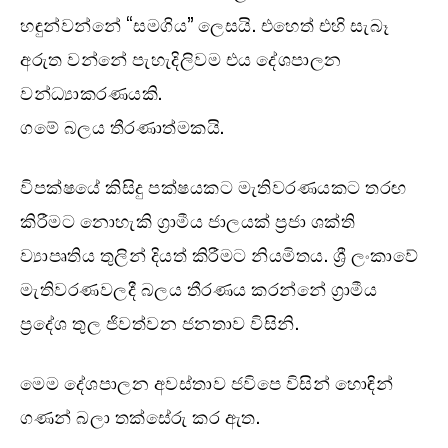
හඳුන්වන්නේ “සමගිය” ලෙසයි. එහෙත් එහි සැබෑ
අරුත වන්නේ පැහැදිලිවම එය දේශපාලන
වන්ධ්‍යාකරණයකි.
ගමේ බලය තීරණාත්මකයි.
විපක්ෂයේ කිසිදු පක්ෂයකට මැතිවරණයකට තරඟ
කිරීමට නොහැකි ග්‍රාමීය ජාලයක් ප්‍රජා ශක්ති
ව්‍යාපෘතිය තුලින් දියත් කිරීමට නියමිතය. ශ්‍රී ලංකාවේ
මැතිවරණවලදී බලය තීරණය කරන්නේ ග්‍රාමීය
ප්‍රදේශ තුල ජිවත්වන ජනතාව විසිනි.
මෙම දේශපාලන අවස්තාව ජවිපෙ විසින් හොඳින්
ගණන් බලා තක්සේරු කර ඇත.