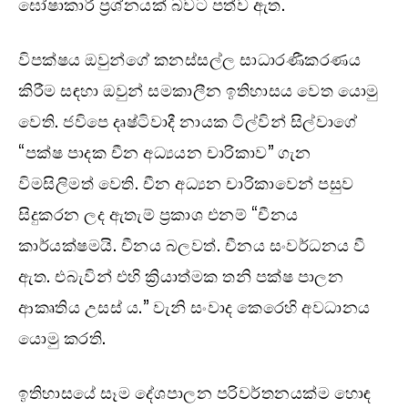
ඝෝෂාකාරී ප්‍රශ්නයක් බවට පත්ව ඇත.
විපක්ෂය ඔවුන්ගේ කනස්සල්ල සාධාරණීකරණය
කිරීම සඳහා ඔවුන් සමකාලීන ඉතිහාසය වෙත යොමු
වෙති. ජවිපෙ දෘෂ්ටිවාදී නායක ටිල්වින් සිල්වාගේ
“පක්ෂ පාදක චීන අධ්‍යයන චාරිකාව” ගැන
විමසිලිමත් වෙති. චීන අධ්‍යන චාරිකාවෙන් පසුව
සිදුකරන ලද ඇතැම් ප්‍රකාශ එනම් “චීනය
කාර්යක්ෂමයි. චීනය බලවත්. චීනය සංවර්ධනය වී
ඇත. එබැවින් එහි ක්‍රියාත්මක තනි පක්ෂ පාලන
ආකෘතිය උසස් ය.” වැනි සංවාද කෙරෙහි අවධානය
යොමු කරති.
ඉතිහාසයේ සෑම දේශපාලන පරිවර්තනයක්ම හොඳ