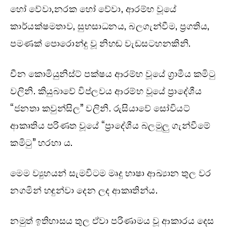
හෝ වේවා,නරක හෝ වේවා, ආරම්භ වූයේ
කාර්යක්ෂමතාව, සුභසාධනය, බලගැන්වීම, ප්‍රගතිය,
පමණක් පොරොන්දු වූ නිහඬ වැඩසටහනකිනි.
චීන කොමියුනිස්ට් පක්ෂය ආරම්භ වූයේ ග්‍රාමීය කමිටු
වලිනි. කියුබාවේ විප්ලවය ආරම්භ වූයේ ප්‍රාදේශීය
“ජනතා කවුන්සිල” වලිනි. රුසියාවේ සෝවියට්
ආකෘතිය පරිණත වූයේ “ප්‍රාදේශීය බලමුලු ගැන්වීමේ
කමිටු” හරහා ය.
මෙම ව්‍යුහයන් සැමවිටම මෘදු භාෂා ආඛ්‍යාන තුල වර
නගමින් හඳුන්වා දෙන ලද ආකෘතින්ය.
නමුත් ඉතිහාසය තුල ඒවා පරිණාමය වූ ආකාරය දෙස