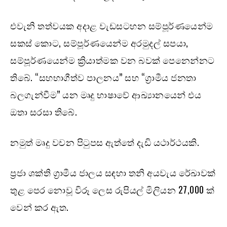
එවැනි තත්වයක අදාළ වැඩසටහන සම්පූර්ණයෙන්ම
සකස් කොට, සම්පූර්ණයෙන්ම අරමුදල් සපයා,
සම්පූර්ණයෙන්ම ක්‍රියාත්මක වන බවක් පෙනෙන්නට
තිබේ. “සහභාගීත්ව පාලනය” සහ “ග්‍රාමීය ජනතා
බලගැන්වීම” යන මෘදු භාෂාවේ ආඛ්‍යානයෙන් එය
ඔතා සරසා තිබේ.
නමුත් මෘදු වචන පිටුපස ඇත්තේ දැඩි යථාර්ථයකි.
ප්‍රජා ශක්ති ග්‍රාමීය ජාලය සඳහා තනි අයවැය රේඛාවක්
තුළ පෙර නොවූ විරූ ලෙස රුපියල් මිලියන 27,000 ක්
වෙන් කර ඇත.