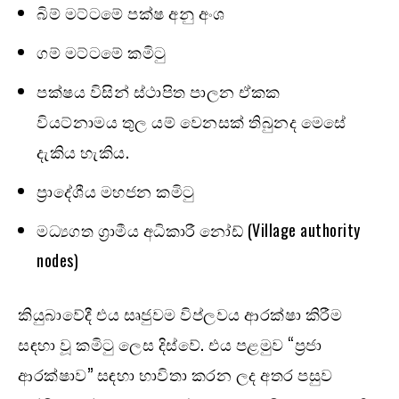
බිම් මට්ටමේ පක්ෂ අනු අංශ
ගම් මට්ටමේ කමිටු
පක්ෂය විසින් ස්ථාපිත පාලන ඒකක
වියට්නාමය තුල යම් වෙනසක් තිබුනද මෙසේ
දැකිය හැකිය.
ප්‍රාදේශීය මහජන කමිටු
මධ්‍යගත ග්‍රාමීය අධිකාරී නෝඩ් (Village authority
nodes)
කියුබාවේදී එය සෘජුවම විප්ලවය ආරක්ෂා කිරීම
සඳහා වූ කමිටු ලෙස දිස්වේ. එය පළමුව “ප්‍රජා
ආරක්ෂාව” සඳහා භාවිතා කරන ලද අතර පසුව