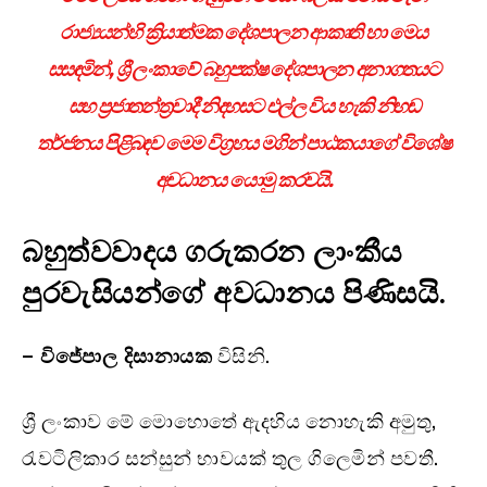
රාජ්‍යයන්හි ක්‍රියාත්මක දේශපාලන ආකෘති හා මෙය
සසඳමින්, ශ්‍රී ලංකාවේ බහුපක්ෂ දේශපාලන අනාගතයට
සහ ප්‍රජාතන්ත්‍රවාදී නිදහසට එල්ල විය හැකි නිහඬ
තර්ජනය පිළිබඳව මෙම විග්‍රහය මගින් පාඨකයාගේ විශේෂ
අවධානය යොමු කරවයි.
බහුත්වවාදය ගරුකරන ලාංකීය
පුරවැසියන්ගේ අවධානය පිණිසයි.
– විජේපාල දිසානායක
විසිනි.
ශ්‍රී ලංකාව මේ මොහොතේ ඇදහිය නොහැකි අමුතු,
රැවටිලිකාර සන්සුන් භාවයක් තුල ගිලෙමින් පවතී.