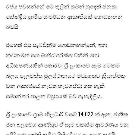
රජය පවසන්නේ මේ තුලින් තමන් හුදෙක් ජනතා
කේන්ද්‍රීය ග්‍රාමීය සංවර්ධන ආකෘතියක් ගොඩනඟන
බවයි.
එහෙත් එය සැබවින්ම ගොඩනඟන්නේ, ඉතා
කඩිනමින් සහ බාහිර පරීක්ෂාවකින් හෝ
අධිකෂණයකින් තොරව, ශ්‍රී ලංකාවේ සෑම ගමකම
බලය පැලවත්ත මුලස්ථානයට මධ්‍යගතව ක්‍රියාත්මක
වන ආකාරයේ නැවත හැඩගස්වා ගත හැකි
සමාන්තර පාලන ව්‍යුහයක් බව පැහැදිලිය.
ශ්‍රී ලංකාවේ ග්‍රාම නිලධාරී වසම් 14,022 ක් ඇත. ජාතික
ජන බලවේග ආණ්ඩුව ඒ සෑම එකක්ම ආවරණය වන
පරිදි ප්‍රජා ශක්ති කමිටු පිහිටුවීමට සැලසුම් කරයි.