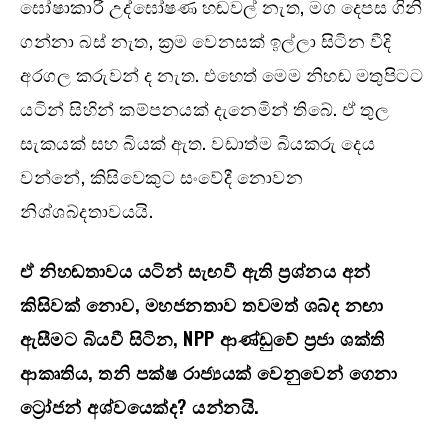
ඝෝෂාකාරී උද්ඝෝෂණ හඬවල් නැත, මග දෙපස ගිනි
ගන්නා බස් නැත, ක්‍රම වෙනසක් ඉල්ලා සිටින වීදි
අරගල කරුවන් ද නැත. එහෙත් මෙම නිහඬ මතුපිටට
යටින් සිහින් කම්පනයක් දැනෙමින් තිබේ. ඒ තුල
සැකයක් සහ බියක් ඇත. වඩාත්ම බියකරු දෙය
වන්නේ, කිසිවෙකුට සංවේදී නොවන
නිශ්ශබ්දතාවයයි.
ඒ නිහඬතාවය යටින් සැඟවී ඇති ප්‍රශ්නය අන්
කිසිවක් නොව, මහජනතාව තවමත් ශබ්ද නඟා
ඇසීමට බියවී සිටින, NPP ආණ්ඩුවේ ප්‍රජා ශක්ති
ආකෘතිය, තනි පක්ෂ රාජ්‍යයක් වෙනුවෙන් ගෙනා
ට්‍රෝජන් අශ්වයෙක්ද? යන්නයි.