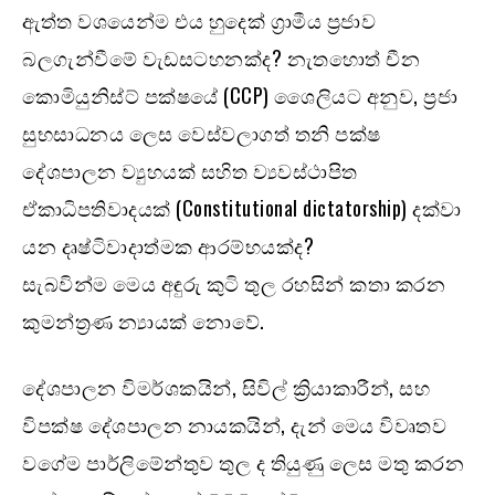
ඇත්ත වශයෙන්ම එය හුදෙක් ග්‍රාමීය ප්‍රජාව
බලගැන්වීමේ වැඩසටහනක්ද? නැතහොත් චීන
කොමියුනිස්ට් පක්ෂයේ (CCP) ශෛලියට අනුව, ප්‍රජා
සුභසාධනය ලෙස වෙස්වලාගත් තනි පක්ෂ
දේශපාලන ව්‍යුහයක් සහිත ව්‍යවස්ථාපිත
ඒකාධිපතිවාදයක් (Constitutional dictatorship) දක්වා
යන දෘෂ්ටිවාදාත්මක ආරම්භයක්ද?
සැබවින්ම මෙය අඳුරු කුටි තුල රහසින් කතා කරන
කුමන්ත්‍රණ න්‍යායක් නොවේ.
දේශපාලන විමර්ශකයින්, සිවිල් ක්‍රියාකාරීන්, සහ
විපක්ෂ දේශපාලන නායකයින්, දැන් මෙය විවෘතව
වගේම පාර්ලිමේන්තුව තුල ද තියුණු ලෙස මතු කරන