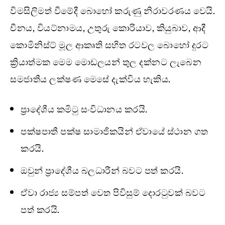
විමසිලිමත් වීමේදී බොහෝ කරුණු නිරාවරණය වෙයි.
චීනය, වියට්නාමය, උතුරු කොරියාව, කියුබාව, ආදී
කොමිනිස්ට් මූල ආකෘති සහිත රටවල බොහෝ දුරට
ක්‍රියාත්මක මෙම මොඩලයන් තුල දක්නට ලැබෙන
සමජාතීය ලක්ෂණ මෙසේ දැක්විය හැකිය.
ප්‍රාදේශීය කමිටු සංවිධානය කරයි.
පක්ෂපාතී පක්ෂ සාමාජිකයින් ඒවායේ ස්ථාන ගත
කරයි.
ඔවුන් ප්‍රාදේශීය බලධාරීන් බවට පත් කරයි.
ඒවා රාජ්‍ය සම්පත් වෙත පිවිසුම් දොරටුවක් බවට
පත් කරයි.