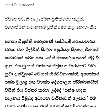
නෝඩ් වශයෙනි.
ජවිපෙ එවැනි සැලැස්මක් ප්‍රතික්ෂේප කළත්,
ව්‍යුහාත්මක සමානකම ප්‍රතික්ෂේප කළ නොහැකිය.
ජනතා විමුක්ති පෙරමුණේ දෘෂ්ටිවාදී න්‍යායාචාර්ය
වරයා වන ටිල්වින් සිල්වා පසුගියදා සිදුකල චීනයේ
සංචාරයත් සමග ප්‍රජා ශක්ති මතභේදය තවත් තීව්‍ර වී
ඇත. එය හුදෙක් රාජ්‍ය තාන්ත්‍රික සංචාරයකට වඩා
හුවා දැක්වුණේ වෙනත් නිරවචනයකිනි. අභ්‍යන්තර
පක්ෂ මූලාශ්‍ර සහ විපක්ෂ දේශපාලන නිරීක්ෂකයින්
විසින් එය විස්තර කරන ලද්දේ “පක්ෂ පාදක
පාලනය පිළිබඳ අධ්‍යයන චාරිකාවක් ලෙසය.” එම
වාක්‍ය ඛණ්ඩය පමණක් ප්‍රජාතන්ත්‍රවාදී බහුත්වාදය