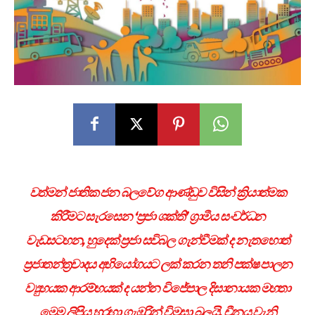
වත්මන් ජාතික ජන බලවේග ආණ්ඩුව විසින් ක්‍රියාත්මක
කිරීමට සැරසෙන ‘ප්‍රජා ශක්ති’ ග්‍රාමීය සංවර්ධන
වැඩසටහන, හුදෙක් ප්‍රජා සවිබල ගැන්වීමක් ද නැතහොත්
ප්‍රජාතන්ත්‍රවාදය අභියෝගයට ලක් කරන තනි පක්ෂ පාලන
ව්‍යුහයක ආරම්භයක් ද යන්න විජේපාල දිසානායක මහතා
මෙම ලිපිය හරහා ගැඹුරින් විමසා බලයි. චීනය වැනි