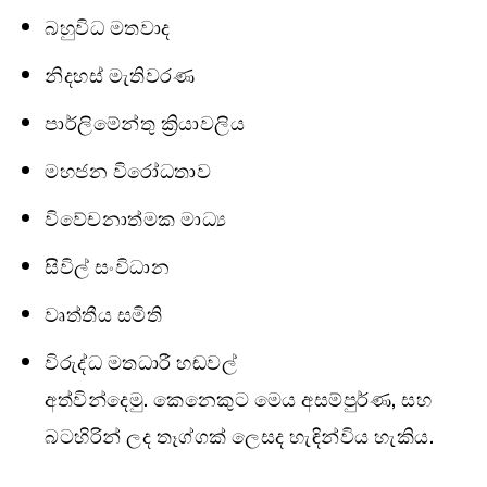
බහුවිධ මතවාද
නිදහස් මැතිවරණ
පාර්ලිමේන්තු ක්‍රියාවලිය
මහජන විරෝධතාව
විවේචනාත්මක මාධ්‍ය
සිවිල් සංවිධාන
වෘත්තීය සමිති
විරුද්ධ මතධාරී හඬවල්
අත්වින්දෙමු. කෙනෙකුට මෙය අසම්පුර්ණ, සහ
බටහිරින් ලද තෑග්ගක් ලෙසද හැඳින්විය හැකිය.