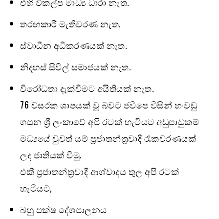
එහි විකල්ප මාධ්‍ය ධාරා නැත.
තරඟකාරී මැතිවරණ නැත.
ස්වාධීන අධිකරණයක් නැත.
නිදහස් සිවිල් සමාජයක් නැත.
විරෝධතා දැක්වීමට අයිතියක් නැත.
76 වසරක ශාපයක් වූ බවට ජවිපෙ විසින් හංවඩු
ගසන ශ්‍රී ලංකාවේ අපි රටක් හැටියට අඩුපාඩුකම්
මධ්‍යයේ වුවත් යම් ප්‍රජාතන්ත්‍රවාදී රැකවරණයක්
ලද ජාතියක් වීමු.
එකී ප්‍රජාතන්ත්‍රවාදී ආශ්වාදය තුල අපි රටක්
හැටියට,
බහු පක්ෂ දේශපාලනය