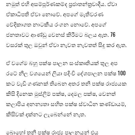
නමුත් එහි අසම්පූර්ණකම්ද ප්‍රජාතන්ත්‍රවාදීය. ඒවා
ඒකාධිපති ඒවා නොවේ. අපගේ මැතිවරණ
වේදිකාගත නාටකීය රංගන නොවේ. අපගේ
ජනතාවට ආණ්ඩු වෙනස් කිරීමට බලය ඇත. 76
වසරක් තුල ඔවුන් ඒවා නැවත නැවතත් සිදු කර ඇත.
ඒ වගේම බහු පක්ෂ පාලන සංස්කෘතියක් තුල අප
රටේ නිල වශයෙන් ලියා පදිංචි දේශපාලන පක්ෂ 100
කට වැඩි ගණනක් තිබෙන අතර තනි පක්ෂ රාජ්‍යයක
කිසි දිනෙක මුස්ලිම් පක්ෂ, දෙමල පක්ෂ, වෙනත්
කලාපිය අනන්‍යතා සහිත පක්ෂ ස්වාධින කණ්ඩායම්,
කිසිවක් දක්නට ලැබෙන්නේ නැත.
බොහෝ තනි පක්ෂ රාජ්‍ය පාලනයන් එය