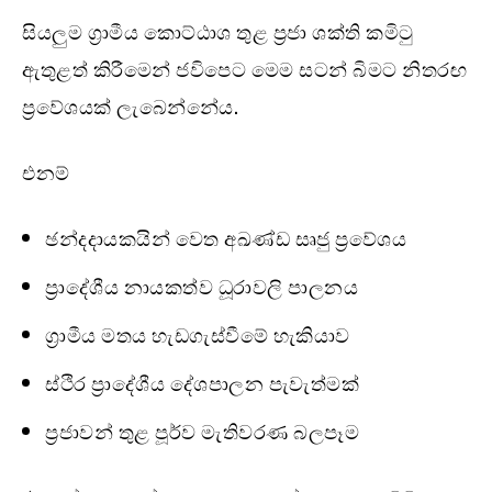
සියලුම ග්‍රාමීය කොට්ඨාශ තුළ ප්‍රජා ශක්ති කමිටු
ඇතුළත් කිරීමෙන් ජවිපෙට මෙම සටන් බිමට නිතරඟ
ප්‍රවේශයක් ලැබෙන්නේය.
එනම්
ඡන්දදායකයින් වෙත අඛණ්ඩ සෘජු ප්‍රවේශය
ප්‍රාදේශීය නායකත්ව ධූරාවලි පාලනය
ග්‍රාමීය මතය හැඩගැස්වීමේ හැකියාව
ස්ථිර ප්‍රාදේශීය දේශපාලන පැවැත්මක්
ප්‍රජාවන් තුළ පූර්ව මැතිවරණ බලපෑම