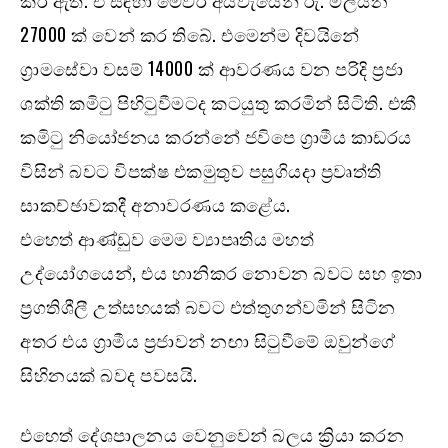
27000 ක් වෙන් කර තිබේ. එමෙන්ම දිවයිනේ
ග්‍රාමසේවා වසම් 14000 ක් ආවරණය වන පරිදි ප්‍රජා
ශක්ති කමිටු පිහිටුවීමටද කටයුතු කරමින් සිටිති. එකී
කමිටු නියෝජනය කරන්නේ ජවිපෙ ග්‍රාමීය කාඩරය
විසින් බවට විපක්ෂ එකමුතුව පසුගියදා ප්‍රවෘත්ති
සාකච්ඡාවකදී අනාවරණය කළේය.
එහෙත් ආණ්ඩුව මෙම ව්‍යාපෘතිය මහත්
උද්යෝගයෙන්, එය හානිකර නොවන බවට සහ ඉතා
ප්‍රගතිශීලී උත්සහයක් බවට එත්තුගන්වමින් සිටින
අතර එය ග්‍රාමීය ප්‍රජාවන් නඟා සිටුවීමේ ඔවුන්ගේ
සිහිනයක් බවද පවසයි.
එහෙත් දේශපාලනය වෙනුවෙන් බලය ක්‍රියා කරන