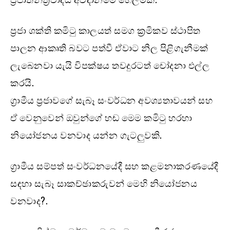
ප්‍රජා ශක්ති කමිටු කාලයත් සමග ක්‍රමිකව ස්ථාපිත
පාලන ආකෘති බවට පත්වී ඒවාට නිල පිළිගැනීමක්
ලැබෙනවා යැයි විපක්ෂය තවදුරටත් චෝදනා එල්ල
කරයි.
ග්‍රාමීය ප්‍රජාවගේ සැබෑ සංවර්ධන අවශ්‍යතාවයන් සහ
ඒ වෙනුවෙන් ඔවුන්ගේ හඬ මෙම කමිටු හරහා
නියෝජනය වනවාද යන්න ගැටලුවකි.
ග්‍රාමීය සම්පත් සංවර්ධනයේදී සහ කළමනාකරණයේදී
සඳහා සැබෑ සාකච්ඡාකරුවන් මෙහි නියෝජනය
වනවාද?.