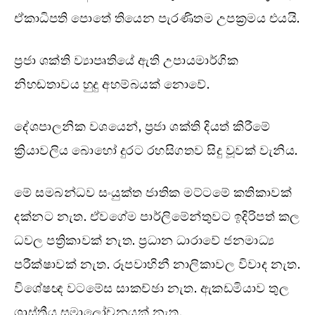
ඒකාධිපති පොතේ තියෙන පැරණිතම උපක්‍රමය එයයි.
ප්‍රජා ශක්ති ව්‍යාපෘතියේ ඇති උපායමාර්ගික
නිහඬතාවය හුදු අහම්බයක් නොවේ.
දේශපාලනික වශයෙන්, ප්‍රජා ශක්ති දියත් කිරීමේ
ක්‍රියාවලිය බොහෝ දුරට රහසිගතව සිදු වූවක් වැනිය.
මේ සමබන්ධව සංයුක්ත ජාතික මට්ටමේ කතිකාවක්
දක්නට නැත. ඒවගේම පාර්ලිමේන්තුවට ඉදිරිපත් කල
ධවල පත්‍රිකාවක් නැත. ප්‍රධාන ධාරාවේ ජනමාධ්‍ය
පරීක්ෂාවක් නැත. රූපවාහිනී නාලිකාවල විවාද නැත.
විශේෂඥ වටමේස සාකච්ඡා නැත. ඇකඩමියාව තුල
ශාස්ත්‍රීය සමාලෝචනයක් නැත.