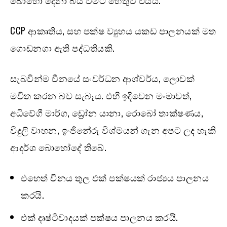
CCP ආකෘතිය, සහ පක්ෂ ව්‍යුහය යකඩ පාලනයක් මත
ගොඩනගා ඇති පද්ධතියකි.
සැබවින්ම චීනයේ සංවර්ධන ආශ්චර්ය, ලොවක්
මවිත කරන බව සැබෑය. එහි ඉදිවෙන මංමාවත්,
අධිවේගී මාර්ග, ඩ්‍රෝන යානා, රොබෝ තාක්ෂණය,
විදුලි වාහන, ඉංජිනේරු විශ්මයන් ගැන අපට ලද හැකි
ආදර්ශ බොහෝදේ තිබේ.
එහෙත් චීනය තුල එක් පක්ෂයක් රාජ්‍යය පාලනය
කරයි.
එක් දෘෂ්ටිවාදයක් පක්ෂය පාලනය කරයි.