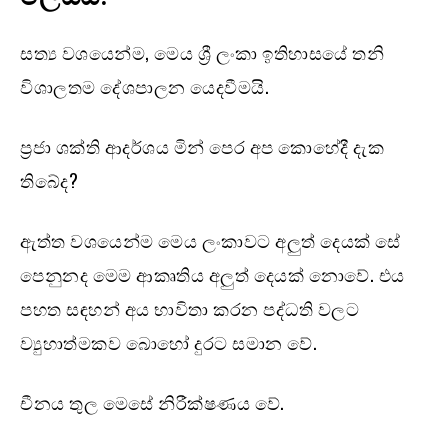
සත්‍ය වශයෙන්ම, මෙය ශ්‍රී ලංකා ඉතිහාසයේ තනි
විශාලතම දේශපාලන යෙදවීමයි.
ප්‍රජා ශක්ති ආදර්ශය මින් පෙර අප කොහේදී දැක
තිබේද?
ඇත්ත වශයෙන්ම මෙය ලංකාවට අලුත් දෙයක් සේ
පෙනුනද මෙම ආකෘතිය අලුත් දෙයක් නොවේ. එය
පහත සඳහන් අය භාවිතා කරන පද්ධති වලට
ව්‍යුහාත්මකව බොහෝ දුරට සමාන වේ.
චීනය තුල මෙසේ නිරීක්ෂණය වේ.