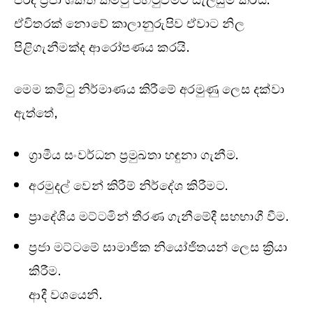
ඒවිතරක් නොවේ කාලානුරුපිව ඒවාට නිල
පිළිගැනීමක්ද ආරෝපණය කරයි.
මෙම කමිටු නිර්මාණය කිරීමේ අරමුණු ලෙස දක්වා
ඇත්තේ,
ග්‍රාමීය සංවර්ධන ප්‍රමුඛතා හඳුනා ගැනීම.
අරමුදල් වෙන් කිරීම් නිර්දේශ කිරීමට.
ප්‍රාදේශීය මට්ටමින් තීරණ ගැනීමේදී සහභාගී වීම.
ප්‍රජා මට්ටමේ සාමාජික නියෝජිතයන් ලෙස ක්‍රියා
කිරීම.
ආදී වශයෙනි.