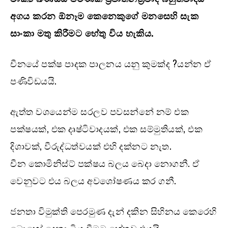
අගය කරන ඕනෑම කෙනෙකුගේ මනසෙහි සැක
සාංකා මතු කිරීමට හේතු විය හැකිය.
චීනයේ පක්ෂ පාදක පාලනය යනු කුමක්ද ?යන්න ඒ
පණිවිඩයයි.
ඇත්ත වශයෙන්ම සරලව පවසන්නේ නම් එක
පක්ෂයක්, එක දෘෂ්ටිවාදයක්, එක සම්මුතියක්, එක
දිශාවක්, වීරුද්ධත්වයක් එහි දක්නට නැත.
චීන කොමිනිස්ට් පක්ෂය බලය බෙදා නොගනී. ඒ
වෙනුවට එය බලය අවශෝෂණය කර ගනී.
ජනතා විමුක්ති පෙරමුණ දැන් දකින සිහිනය කෙරෙහි
බොහෝ දෙනා බිය වීමට හේතුව එයයි.