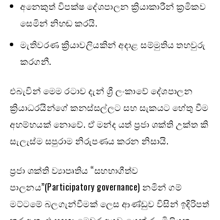
අනෙකුත් විපක්ෂ දේශපාලන ක්‍රියාකාරීන් ක්‍රමිකව
සෙමින් නිහඬ කරයි.
මැතිවරණ ක්‍රියාවලියකින් අදාළ සම්මුතිය තහවුරු
කරගනී.
එබැවින් මෙම රටාව දැන් ශ්‍රී ලංකාවේ දේශපාලන
ක්‍රියාධරයින්ගේ කනස්සල්ලට සහ සැකයට හේතු වීම
අහම්භයක් නොවේ. ඒ මන්ද යත් ප්‍රජා ශක්ති උක්ත කි
සැලැස්ම සපුරාම නිරුපණය කරන නිසායි.
ප්‍රජා ශක්ති ව්‍යාපෘතිය “සහභාගීත්ව
පාලනය”(Participatory governance) නමින් ගම්
මට්ටමේ බලගැන්වීමක් ලෙස ආණ්ඩුව විසින් ඉදිරිපත්
කර ඇත. එ සඳහා මෙවර අයවැයෙන් රු. මිලියන