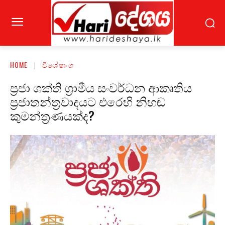
HOME
විශේෂාංග
ප්‍රජා ශක්ති ග්‍රාමීය සංවර්ධන ආකෘතිය
ප්‍රජාතන්ත්‍රවාදයට එරෙහි නිහඬ
කුමන්ත්‍රණයක්ද?