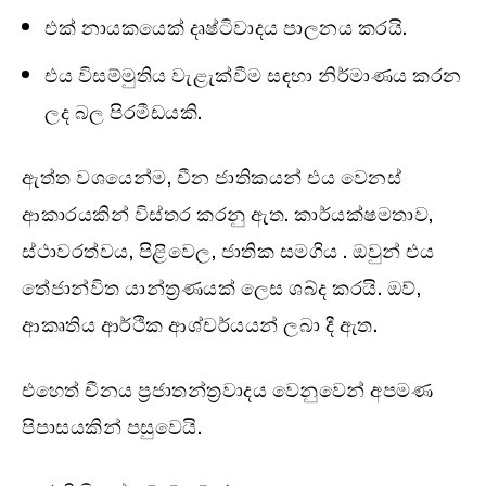
එක් නායකයෙක් දෘෂ්ටිවාදය පාලනය කරයි.
එය විසම්මුතිය වැළැක්වීම සඳහා නිර්මාණය කරන
ලද බල පිරමීඩයකි.
ඇත්ත වශයෙන්ම, චීන ජාතිකයන් එය වෙනස්
ආකාරයකින් විස්තර කරනු ඇත. කාර්යක්ෂමතාව,
ස්ථාවරත්වය, පිළිවෙල, ජාතික සමගිය . ඔවුන් එය
තේජාන්විත යාන්ත්‍රණයක් ලෙස ශබ්ද කරයි. ඔව්,
ආකෘතිය ආර්ථික ආශ්චර්යයන් ලබා දී ඇත.
එහෙත් චීනය ප්‍රජාතන්ත්‍රවාදය වෙනුවෙන් අපමණ
පිපාසයකින් පසුවෙයි.