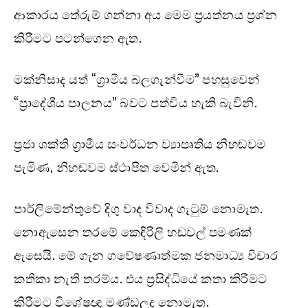
ආකාරය තේරුම් ගන්නා අය මෙම ප්‍රයත්නය ප්‍රශ්න
කිරීමට පටන්ගෙන ඇත.
මක්නිසාද යත් “ග්‍රාමීය බලගැන්වීම” පහසුවෙන්
“ප්‍රාදේශීය පාලනය” බවට පත්විය හැකි බැවිනි.
ප්‍රජා ශක්ති ග්‍රාමීය සංවර්ධන ව්‍යාපෘතිය නිහඬවම
පැමිණ, නිහඬවම ස්ථාපිත වෙමින් ඇත.
පාර්ලිමේන්තුවේ දිගු වාද විවාද ගැටුම් නොමැත.
නොඇසෙන තරමේ කෙඳිරිලි හඬවල් පමණක්
ඇසෙයි. මේ ගැන ගවේෂණාත්මක ජනමාධ්‍ය විචාර
කතිකා නැති තරම්ය. එය ප්‍රසිද්ධියේ කතා කිරීමට
කිරීමට විශේෂඥ මණ්ඩලද නොමැත.