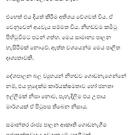
එහෙත් එය දියත් කිරීම අතිශය වේගවත් විය. ඒ
වෙනුවෙන් අයවැය සම්මත විය. නිහඬවම කමිටු
පිහිටුවීමට පටන් ගත්හ. මෙය සාමාන්‍ය පාලන
හැසිරීමක් නොවේ. ඇත්ත වශයෙන්ම මෙය පාලිත
දෘශ්‍යතාවකි.
දේශපාලන බල ව්‍යුහයන් නිහඬව ගොඩනැගෙන්නේ
නම්, එය හුදෙක්ම කාර්යක්ෂමතාව හෝ ජනතා
ඉල්ලීමක් නිසා නොව, පැහැදිලිම එය උපාය
මාර්ගයක් ඒ පිටුපස තිබෙන නිසාය.
සමාන්තර රාජ්‍ය පාලන ආකෘති ගොඩනැගීම
ප්‍රජාතන්ත්‍රවාදය අවදානමේ හෙලීමක්.