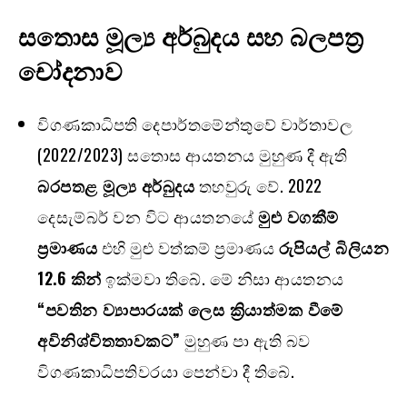
සතොස මූල්‍ය අර්බුදය සහ බලපත්‍ර
චෝදනාව
විගණකාධිපති දෙපාර්තමේන්තුවේ වාර්තාවල
(2022/2023) සතොස ආයතනය මුහුණ දී ඇති
බරපතළ මූල්‍ය අර්බුදය
තහවුරු වේ. 2022
දෙසැම්බර් වන විට ආයතනයේ
මුළු වගකීම්
ප්‍රමාණය
එහි මුළු වත්කම් ප්‍රමාණය
රුපියල් බිලියන
12.6 කින්
ඉක්මවා තිබේ. මේ නිසා ආයතනය
“පවතින ව්‍යාපාරයක් ලෙස ක්‍රියාත්මක වීමේ
අවිනිශ්චිතතාවකට”
මුහුණ පා ඇති බව
විගණකාධිපතිවරයා පෙන්වා දී තිබේ.