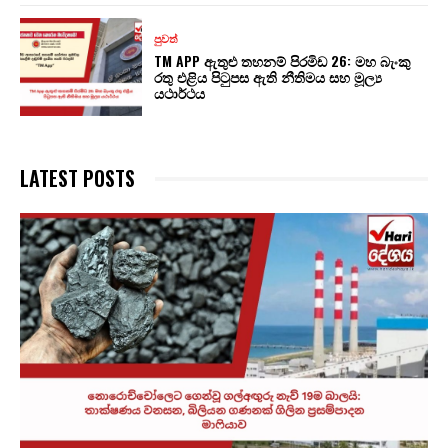
පුවත්
TM APP ඇතුළු තහනම් පිරමිඩ 26: මහ බැංකු
රතු එළිය පිටුපස ඇති නීතිමය සහ මූල්‍ය
යථාර්ථය
LATEST POSTS