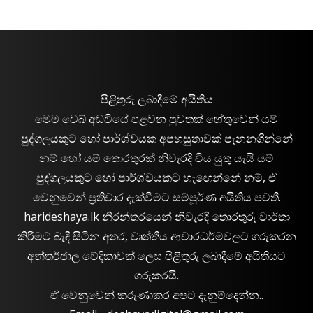
පිළිතුරු ලබාදීමේ අයිතිය
මෙම වෙබ් අඩවියේ පළවන පුවතක් හේතුවෙන් යම්
පුද්ගලයකුට හෝ පාර්ශ්වයක අපහසුතාවක් පැනනගින්නේ
නම් හෝ යම් තොරතුරක් නිවැරදි විය යුතු යැයි යම්
පුද්ගලයකුට හෝ පාර්ශ්වයකට හැඟෙන්නේ නම්, ඒ
වෙනුවෙන් ප්‍රතිචාර දැක්වීමට සම්පූර්ණ අයිතිය පවතී.
harideshaya.lk නිරන්තරයෙන් නිවැරදි තොරතුරු වාර්තා
කිරීමට බැඳී සිටින අතර, වෘත්තීය ආචාරධර්මවලට ගරුකරන
අන්තර්ජාල වේදිකාවක් ලෙස පිළිතුරු ලබාදීමේ අයිතියට
ගරුකරයි.
ඒ වෙනුවෙන් කරුණාකර අපට දැනුම්දෙන්න..