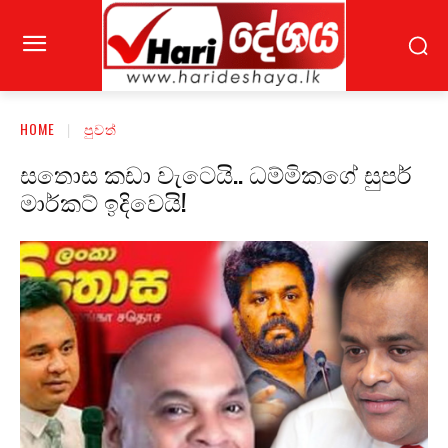
HOME
පුවත්
සතොස කඩා වැටෙයි.. ධම්මිකගේ සුපර්
මාර්කට් ඉදිවෙයි!