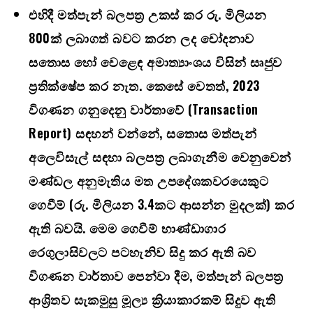
එහිදී මත්පැන් බලපත්‍ර උකස් කර රු. මිලියන
800ක් ලබාගත් බවට කරන ලද චෝදනාව
සතොස හෝ වෙළෙඳ අමාත්‍යාංශය විසින් සෘජුව
ප්‍රතික්ෂේප කර නැත. කෙසේ වෙතත්, 2023
විගණන ගනුදෙනු වාර්තාවේ (Transaction
Report) සඳහන් වන්නේ, සතොස මත්පැන්
අලෙවිසැල් සඳහා බලපත්‍ර ලබාගැනීම වෙනුවෙන්
මණ්ඩල අනුමැතිය මත උපදේශකවරයෙකුට
ගෙවීම් (රු. මිලියන 3.4කට ආසන්න මුදලක්) කර
ඇති බවයි. මෙම ගෙවීම් භාණ්ඩාගාර
රෙගුලාසිවලට පටහැනිව සිදු කර ඇති බව
විගණන වාර්තාව පෙන්වා දීම, මත්පැන් බලපත්‍ර
ආශ්‍රිතව සැකමුසු මූල්‍ය ක්‍රියාකාරකම් සිදුව ඇති