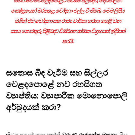
සමගාමීව වෙළෙඳපොළට පිවිසීම පිළිබඳව, දේශපාලන
ක්‍ෂේත්‍රයෙන් බරපතළ චෝදනා එල්ල වී තිබේ. මෙම ලිපිය
මගින් එම චෝදනා සහ රාජ්‍ය වාර්තා හරහා හෙළි වන
සත්‍ය තොරතුරු පිළිබඳව විමර්ශනාත්මක විග්‍රහයක් ඉදිරිපත්
කරයි.
සතොස බිඳ වැටීම සහ සිල්ලර
වෙළඳපොළේ නව රහසිගත
ව්‍යාප්තිය: ව්‍යාපාරික මොනොපොලි
අර්බුදයක් කරා?
හිටපු පළාත් සභා මන්ත්‍රී
වරුණ රාජපක්ෂ මහතා
, සිය