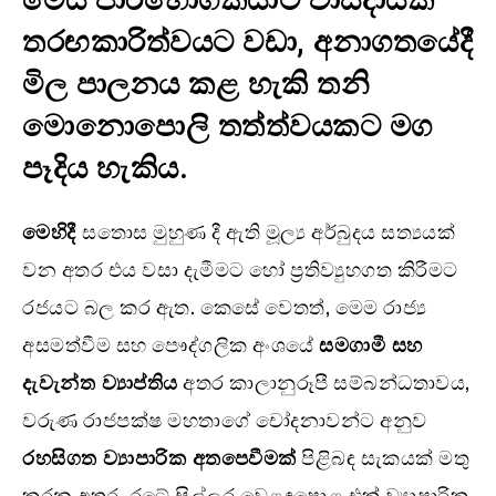
තරඟකාරිත්වයට වඩා, අනාගතයේදී
මිල පාලනය කළ හැකි තනි
මොනොපොලි තත්ත්වයකට මග
පෑදිය හැකිය.
මෙහිදී
සතොස මුහුණ දී ඇති මූල්‍ය අර්බුදය සත්‍යයක්
වන අතර එය වසා දැමීමට හෝ ප්‍රතිව්‍යුහගත කිරීමට
රජයට බල කර ඇත. කෙසේ වෙතත්, මෙම රාජ්‍ය
අසමත්වීම සහ පෞද්ගලික අංශයේ
සමගාමී සහ
දැවැන්ත ව්‍යාප්තිය
අතර කාලානුරූපී සම්බන්ධතාවය,
වරුණ රාජපක්ෂ මහතාගේ චෝදනාවන්ට අනුව
රහසිගත ව්‍යාපාරික අතපෙවීමක්
පිළිබඳ සැකයක් මතු
කරන අතර, රටේ සිල්ලර වෙළඳපොළ එක් ව්‍යාපාරික