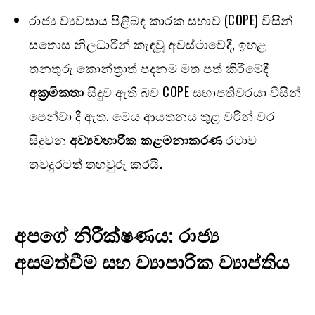
රාජ්‍ය ව්‍යවසාය පිළිබඳ කාරක සභාව (COPE) විසින්
සතොස නිලධාරීන් කැඳවූ අවස්ථාවේදී, ඉහළ
තනතුරු කොන්ත්‍රාත් පදනම මත පත් කිරීමේදී
අක්‍රමිකතා
සිදුව ඇති බව COPE සභාපතිවරයා විසින්
පෙන්වා දී ඇත. මෙය ආයතනය තුළ වරින් වර
සිදුවන
අව්‍යවහාරික කළමනාකරණ
රටාව
තවදුරටත් තහවුරු කරයි.
අපගේ නිරීක්ෂණය: රාජ්‍ය
අසමත්වීම සහ ව්‍යාපාරික ව්‍යාප්තිය