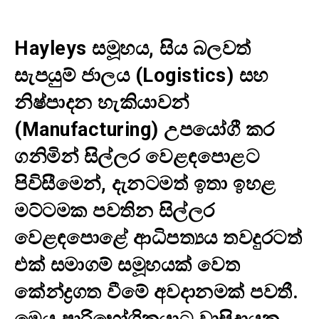
Hayleys සමූහය, සිය බලවත්
සැපයුම් ජාලය (Logistics) සහ
නිෂ්පාදන හැකියාවන්
(Manufacturing) උපයෝගී කර
ගනිමින් සිල්ලර වෙළඳපොළට
පිවිසීමෙන්, දැනටමත් ඉතා ඉහළ
මට්ටමක පවතින සිල්ලර
වෙළඳපොළේ ආධිපත්‍යය තවදුරටත්
එක් සමාගම් සමූහයක් වෙත
කේන්ද්‍රගත වීමේ අවදානමක් පවතී.
මෙය පාරිභෝගිකයාට වාසිදායක