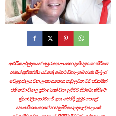
ආර්ථික අර්බුදයෙන් පසු රාජ්‍ය ආයතන ප්‍රතිව්‍යුහගත කිරීමේ
රජයේ ප්‍රතිපත්තිය යටතේ, මෙරට විශාලතම රාජ්‍ය සිල්ලර
වෙළඳ ජාලය වන ලංකා සතොස පාඩු ලබන බව පවසමින්
එහි ශාඛා විශාල ප්‍රමාණයක් වසා දැමීමට තීරණය කිරීමේ
ක්‍රියාවලිය ආරම්භ වී ඇත. මෙහිදී, ප්‍රමුඛ පෙළේ
ව්‍යාපාරිකයෙකුගේ නව සුපිරි වෙළඳසැල් ජාලයක්