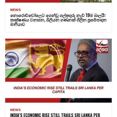
NEWS
නොරොච්චෝලෙට ගෙන්වූ ගල්අඟුරු නැව් 19ම බාලයි:
තාක්ෂණය වනසන, බිලියන ගණනක් ගිලින ප්‍රසම්පාදන
මාෆියාව
NEWS
INDIA’S ECONOMIC RISE STILL TRAILS SRI LANKA PER