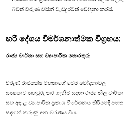
බවත් වරුණ විසින් වැඩිදුරටත් චෝදනා කරයි.
හරි දේශය විමර්ශනාත්මක විග්‍රහය:
රාජ්‍ය වාර්තා සහ ව්‍යාපාරික තොරතුරු‌
වරුණ රාජපක්ෂ මහතාගේ මෙම චෝදනාවල
සත්‍යතාව තහවුරු කර ගැනීම සඳහා රාජ්‍ය නිල වාර්තා
සහ අදාළ ව්‍යාපාරික ප්‍රකාශ විමර්ශනය කිරීමේදී පහත
සඳහන් කරුණු අනාවරණය විය.