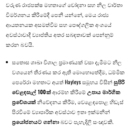
වරුණ රාජපක්ෂ මහතාගේ චෝදනා සහ නිල වාර්තා
විමර්ශනය කිරීමේදී පෙනී යන්නේ, මෙය රාජ්‍ය
ආයතනයක අසමත්වීම සහ පෞද්ගලික අංශයේ
අවස්ථාවාදී ව්‍යාප්තිය අතර සබඳතාවක් පෙන්නුම්
කරන බවයි.
සතොස ශාඛා විශාල ප්‍රමාණයක් වසා දැමීමට නිල
වශයෙන් තීරණය කර ඇති මොහොතේදීම, ධම්මික
පෙරේරා මහතාට අයත් Hayleys සමූහය විසින්
සුපිරි
වෙළඳසැල් 100ක්
ආරම්භ කිරීමේ
උපාය මාර්ගික
ප්‍රවේශයක්
නිවේදනය කිරීම, වෙළෙඳපොළ හිඩැස්
පිරවීමේ ව්‍යාපාරික අවස්ථාව ඉතා ඉක්මනින්
ප්‍රයෝජනයට ගන්නා
බවට පැහැදිලි සංඥාවකි.