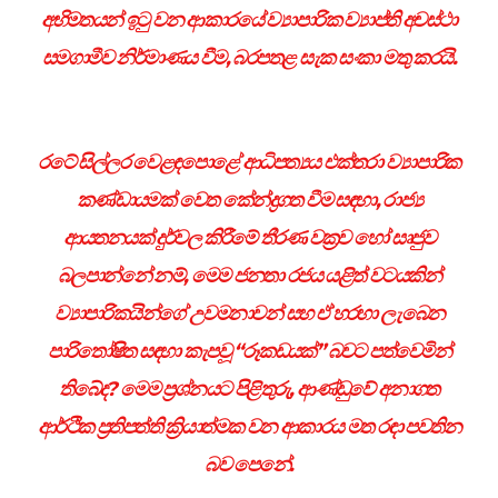
අභිමතයන් ඉටු වන ආකාරයේ ව්‍යාපාරික ව්‍යාප්ති අවස්ථා
සමගාමීව නිර්මාණය වීම, බරපතළ සැක සංකා මතු කරයි.
රටේ සිල්ලර වෙළඳපොළේ ආධිපත්‍යය එක්තරා ව්‍යාපාරික
කණ්ඩායමක් වෙත කේන්ද්‍රගත වීම සඳහා, රාජ්‍ය
ආයතනයක් දුර්වල කිරීමේ තීරණ වක්‍රව හෝ සෘජුව
බලපාන්නේ නම්, මෙම ජනතා රජය යළිත් වටයකින්
ව්‍යාපාරිකයින්ගේ උවමනාවන් සහ ඒ හරහා ලැබෙන
පාරිතෝෂිත සඳහා කැපවූ “රූකඩයක්” බවට පත්වෙමින්
තිබේද? මෙම ප්‍රශ්නයට පිළිතුරු, ආණ්ඩුවේ අනාගත
ආර්ථික ප්‍රතිපත්ති ක්‍රියාත්මක වන ආකාරය මත රඳා පවතින
බව පෙනේ.