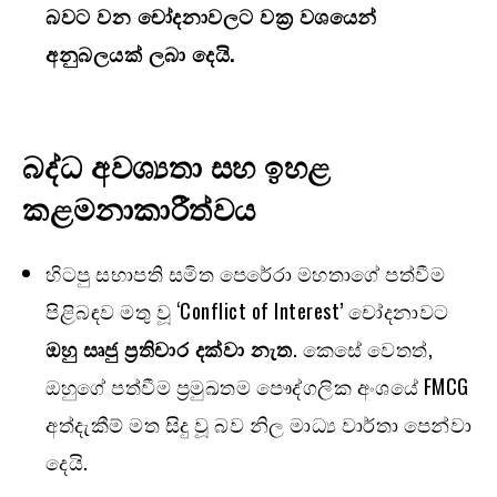
බවට වන චෝදනාවලට වක්‍ර වශයෙන්
අනුබලයක් ලබා දෙයි.
බද්ධ අවශ්‍යතා සහ ඉහළ
කළමනාකාරීත්වය
හිටපු සභාපති සමිත පෙරේරා මහතාගේ පත්වීම
පිළිබඳව මතු වූ ‘Conflict of Interest’ චෝදනාවට
ඔහු සෘජු ප්‍රතිචාර දක්වා නැත
. කෙසේ වෙතත්,
ඔහුගේ පත්වීම ප්‍රමුඛතම පෞද්ගලික අංශයේ FMCG
අත්දැකීම් මත සිදු වූ බව නිල මාධ්‍ය වාර්තා පෙන්වා
දෙයි.