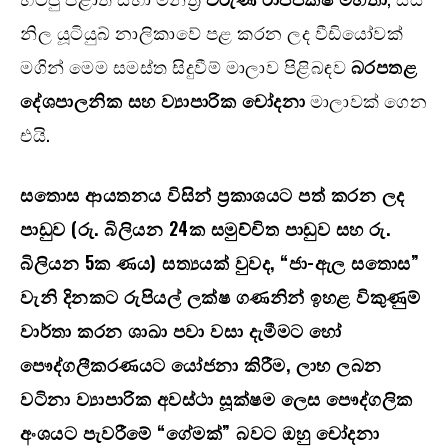
නිල යූටියුබ් නාලිකාවේ පළ කරන ලද වීඩියෝවක්
මගින් මෙම සමස්ත සිදුවීම් මාලාව පිළිබඳව
බරපතළ
දේශපාලනික සහ ව්‍යාපාරික චෝදනා
මාලාවක් ගෙන
එයි.
සතොස ආයතනය විසින් ප්‍රකාශයට පත් කරන ලද
පාඩුව (රු. බිලියන 24ක සමුච්චිත පාඩුව සහ රු.
බිලියන 5ක ණය) සත්‍යයක් වුවද, “ජා-ඇල සතොස”
වැනි දිනකට රුපියල් ලක්ෂ ගණනින් ඉහළ විකුණුම්
වාර්තා කරන ශාඛා පවා වසා දැමීමට හෝ
පෞද්ගලීකරණයට යෝජනා කිරීම, ලාභ ලබන
වටිනා ව්‍යාපාරික අවස්ථා සූක්ෂම ලෙස පෞද්ගලික
අංශයට පැවරීමේ “ගේමක්” බවට ඔහු චෝදනා