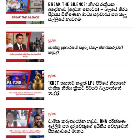
BREAK THE SILENCE: නිහඬ රාත්‍රියක
අඳෝනාව (දෙවන කොටස) – බලයේ තිරය
පිටුපස විකිණෙන මාධ්‍ය සදාචාරය සහ කලු
සල්ලියේ නාඩගම
පුවත්
පාස්කු ප්‍රහාරයේ සැබෑ වගඋත්තරකරුවන්
කවුද?
පුවත්
1XBET තහනම් කළත් LPL පිටියේ නිදහසේ:
ජාතික නීතිය ක්‍රිකට් පිටියට බලපාන්නේ
නැද්ද?
පුවත්
චාමික කරුණාරත්න නඩුව, DNA පරීක්ෂණ
ඉල්ලීම සහ දරුවෙකුගේ අයිතිය වෙනුවෙන්
පීතෘභාවයේ මානය