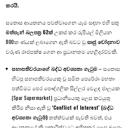
කරයි.
සතොස ආයතනය පවත්වාගෙන යෑම සඳහා එහි සතු
මත්පැන් බලපත්‍ර 62ක්
උකස් කර රුපියල් මිලියන
800ක ණයක් ලබාගෙන ඇති බවට වූ
සෘජු චෝදනාව
වරුණ රාජපක්ෂ ගෙන ආ ප්‍රධානතම හෙළිදරව්වකි.
සභාපතිවරයාගේ බද්ධ අවශ්‍යතා ගැටුම
– සතොස
හිටපු සභාපතිවරයෙකු වූ සමිත පෙරේරා මහතා
පත්වීමට පෙර පෞද්ගලික සිල්ලර වෙළඳ ජාලයක
(Spar Supermarket) ප්‍රධානියෙකු ලෙස කටයුතු
කිරීම නිසා ඇති වූ
‘Conflict of Interest’ (බද්ධ
අවශ්‍යතා ගැටුම්)
තත්ත්වයක් පැවති බවත්, එය
ආයතනයේ ක්‍රියාකාරිත්වයට අහිතකර ලෙස බලපෑ