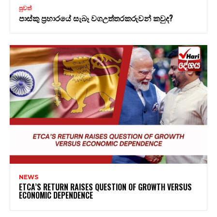
පුවත්
පාස්කු ප්‍රහාරයේ සැබෑ වගඋත්තරකරුවන් කවුද?
NEWS
ETCA’S RETURN RAISES QUESTION OF GROWTH VERSUS
ECONOMIC DEPENDENCE