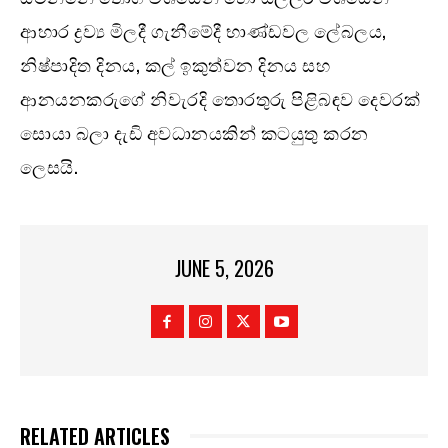
ආහාර ද්‍රව්‍ය මිලදී ගැනීමේදී භාණ්ඩවල ලේබලය,
නිෂ්පාදිත දිනය, කල් ඉකුත්වන දිනය සහ
ආනයනකරුගේ නිවැරදි තොරතුරු පිළිබඳව දෙවරක්
සොයා බලා දැඩි අවධානයකින් කටයුතු කරන
ලෙසයි.
JUNE 5, 2026
RELATED ARTICLES