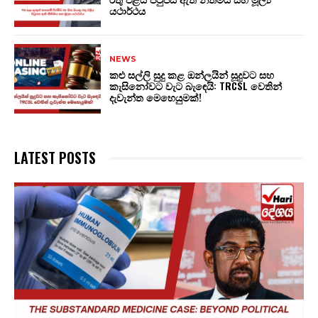
යථාර්ථය
NEWS
කළු සල්ලි සුදු කළ ඔන්ලයින් සූදුවට සහ
කැසිනෝවට වැට බැඳෙයි: TRCSL වෙතින්
දැවැන්ත මෙහෙයුමක්!
LATEST POSTS