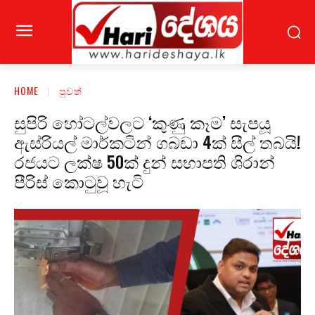
HOME
පුවත්
සුපිරි හෝටල්වලට ‘කුණු කෑම’ සැපයූ
ඇස්රියල් මාර්කටින් ගබඩා 4ක් සීල් තබයි!
රජයට ලක්ෂ 50ක් දුන් සභාපති ශිරාන්
පීරිස් කොටුවූ හැටි