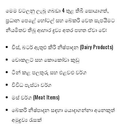
මෙම වටලනු ලැබූ ගබඩා 4 තුළ තිබී සොයාගත්,
ප්‍රධාන පෙළේ හෝටල් සහ බේකරි වෙත සැපයීමට
නියමිතව තිබූ ආහාර ද්‍රව්‍ය අතර පහත ඒවා වේ:
චීස්, බටර් ඇතුළු කිරි නිෂ්පාදන (Dairy Products)
චොකලට් සහ කොකෝවා කුඩු
ටින් කළ පලතුරු සහ එළවළු වර්ග
විවිධ පැස්‍ටා වර්ග
මස් වර්ග (Meat Items)
බේකරි නිෂ්පාදන සඳහා යොදාගන්නා අනෙකුත්
අමුද්‍රව්‍ය රැසක්