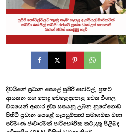
දිවයිනේ ප්‍රධාන පෙළේ සුපිරි හෝටල්, ප්‍රකට
ආයතන සහ පොදු වෙළෙඳපොළ වෙත විශාල
වශයෙන් ආහාර ද්‍රව්‍ය සපයනු ලබන නුගේගොඩ
පිහිටි ප්‍රධාන පෙළේ සැපයුම්කාර සමාගමක මහා
පරිමාණ ජාවාරමක් පාරිභෝගික කටයුතු පිළිබඳ