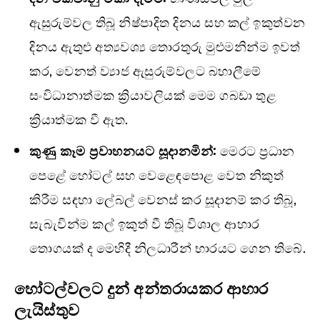
ඇසුරුම්වල තිබූ නිෂ්පාදිත දිනය සහ කල් ඉකුත්වන
දිනය ඇතුළු අත්‍යවශ්‍ය තොරතුරු මුළුමනින්ම ඉවත්
කර, වෙනත් ව්‍යාජ ඇසුරුම්වලට බහාලීමේ
සංවිධානාත්මක ක්‍රියාවලියක් මෙම ගබඩා තුළ
ක්‍රියාත්මක වී ඇත.
කුණු කෑම ප්‍රවාහනයට සූදානමින්:
මෙරට ප්‍රධාන
පෙළේ හෝටල් සහ වෙළෙඳපොළ වෙත නිකුත්
කිරීම සඳහා ලේබල් වෙනස් කර සූදානම් කර තිබූ,
සැබැවින්ම කල් ඉකුත් වී තිබූ විශාල ආහාර
තොගයක් ද මෙහිදී නිලධාරීන් භාරයට ගෙන තිබේ.
හෝටල්වලට දුන් අන්තරායකර ආහාර
ලැයිස්තුව