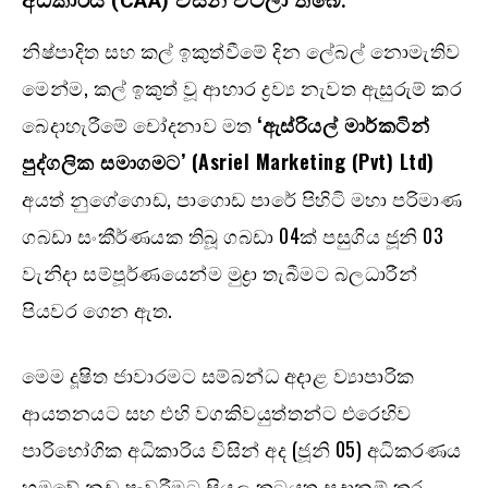
අධිකාරිය (CAA) විසින් වටලා තිබේ.
නිෂ්පාදිත සහ කල් ඉකුත්වීමේ දින ලේබල් නොමැතිව
මෙන්ම, කල් ඉකුත් වූ ආහාර ද්‍රව්‍ය නැවත ඇසුරුම් කර
බෙදාහැරීමේ චෝදනාව මත
‘ඇස්රියල් මාර්කටින්
පුද්ගලික සමාගමට’ (Asriel Marketing (Pvt) Ltd)
අයත් නුගේගොඩ, පාගොඩ පාරේ පිහිටි මහා පරිමාණ
ගබඩා සංකීර්ණයක තිබූ ගබඩා 04ක් පසුගිය ජූනි 03
වැනිදා සම්පූර්ණයෙන්ම මුද්‍රා තැබීමට බලධාරීන්
පියවර ගෙන ඇත.
මෙම දූෂිත ජාවාරමට සම්බන්ධ අදාළ ව්‍යාපාරික
ආයතනයට සහ එහි වගකිවයුත්තන්ට එරෙහිව
පාරිභෝගික අධිකාරිය විසින් අද (ජූනි 05) අධිකරණය
හමුවේ නඩු පැවරීමට සියලු කටයුතු සූදානම් කර