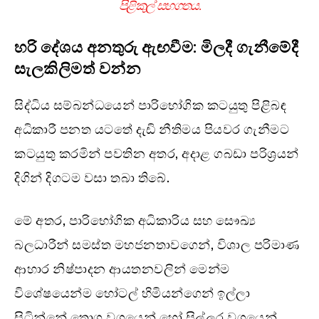
පිළිකුල් සහගතය.
හරි දේශය අනතුරු ඇඟවීම: මිලදී ගැනීමේදී
සැලකිලිමත් වන්න
සිද්ධිය සම්බන්ධයෙන් පාරිභෝගික කටයුතු පිළිබඳ
අධිකාරී පනත යටතේ දැඩි නීතිමය පියවර ගැනීමට
කටයුතු කරමින් පවතින අතර, අදාළ ගබඩා පරිශ්‍රයන්
දිගින් දිගටම වසා තබා තිබේ.
මේ අතර, පාරිභෝගික අධිකාරිය සහ සෞඛ්‍ය
බලධාරීන් සමස්ත මහජනතාවගෙන්, විශාල පරිමාණ
ආහාර නිෂ්පාදන ආයතනවලින් මෙන්ම
විශේෂයෙන්ම හෝටල් හිමියන්ගෙන් ඉල්ලා
සිටින්නේ තොග වශයෙන් හෝ සිල්ලර වශයෙන්