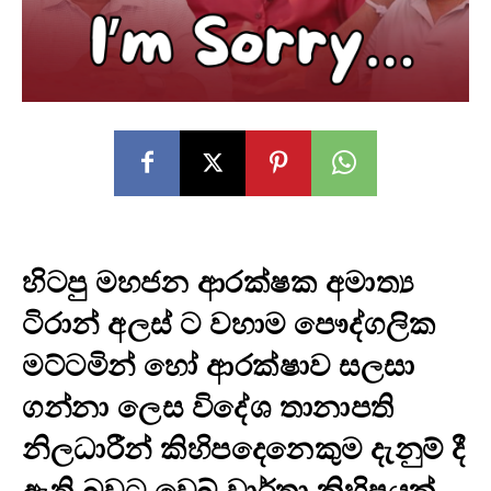
හිටපු මහජන ආරක්ෂක අමාත්‍ය
ටිරාන් අලස් ට වහාම පෞද්ගලික
මට්ටමින් හෝ ආරක්ෂාව සලසා
ගන්නා ලෙස විදේශ තානාපති
නිලධාරීන් කිහිපදෙනෙකුම දැනුම් දී
ඇති බවට වෙබ් වාර්තා කිහිපයක්