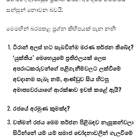
සන්සුන් නොවන බවයි.
මෙමඟින් බරපතළ ප්‍රශ්න කිහිපයක් පැන නඟී:
ටිරාන් අලස් හට සැබවින්ම මරණ තර්ජන තිබේද?
‘යුක්තිය’ මෙහෙයුමේ ප්‍රතිඵලයක් ලෙස
අපරාධකරුවන්ගේ පළිගැනීම්වලට ලක්වීමේ
අවදානම සැබෑ නම්, ආණ්ඩුව සිය හිටපු
අමාත්‍යවරයාගේ ආරක්ෂාව ඉවත් කළේ ඇයි?
රජයේ අරමුණ කුමක්ද?
වත්මන් රජය මෙම තර්ජන පිළිබඳව නෑසූකන්වලා
සිටින්නේ යම් යම් සමාජ චෝදනාවලින් ගැලවීමේ