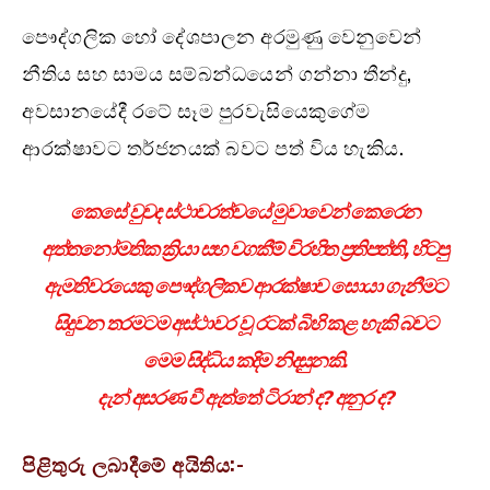
පෞද්ගලික හෝ දේශපාලන අරමුණු වෙනුවෙන්
නීතිය සහ සාමය සම්බන්ධයෙන් ගන්නා තීන්දු,
අවසානයේදී රටේ සෑම පුරවැසියෙකුගේම
ආරක්ෂාවට තර්ජනයක් බවට පත් විය හැකිය.
කෙසේ වුවද ස්ථාවරත්වයේ මුවාවෙන් කෙරෙන
අත්තනෝමතික ක්‍රියා සහ වගකීම් විරහිත ප්‍රතිපත්ති, හිටපු
ඇමතිවරයෙකු පෞද්ගලිකව ආරක්ෂාව සොයා ගැනීමට
සිදුවන තරමටම අස්ථාවර වූ රටක් බිහි කළ හැකි බවට
මෙම සිද්ධිය කදිම නිදසුනකි.
දැන් අසරණ වී ඇත්තේ ටිරාන් ද? අනුර ද?
පිළිතුරු ලබාදීමේ අයිතිය:-