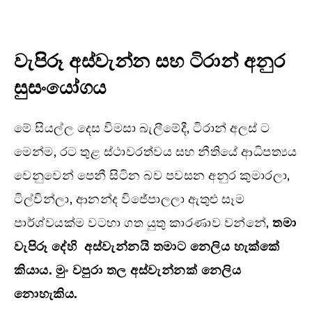
වැපිරූ අස්වැන්න සහ ටිරාන් අනුර
සුසංයෝගය
මේ සියල්ල දෙස විමසා බැලීමේදී, ටිරාන් අලස් ට
මෙන්ම, රට තුළ ස්ථාවරත්වය සහ නීතියේ ආධිපත්‍යය
වෙනුවෙන් පෙනී සිටින බව පවසන අනුර කුමාරලා,
ටිල්වින්ලා, ආනන්ද විජේපාලලා ඇතුළු සෑම
පාර්ශ්වයක්ම වටහා ගත යුතු කාරණාව වන්නේ,
තමා
වැපිරූ දේහි අස්වැන්නයි තමාට නෙලිය හැක්කේ
කියාය. මුං වපුරා තල අස්වැන්නක් නෙලිය
නොහැකිය.