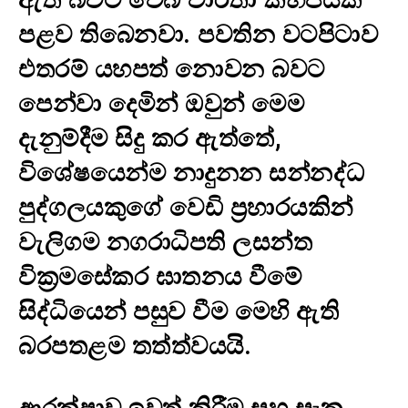
පළව තිබෙනවා. පවතින වටපිටාව
එතරම් යහපත් නොවන බවට
පෙන්වා දෙමින් ඔවුන් මෙම
දැනුම්දීම සිදු කර ඇත්තේ,
විශේෂයෙන්ම නාදුනන සන්නද්ධ
පුද්ගලයකුගේ වෙඩි ප්‍රහාරයකින්
වැලිගම නගරාධිපති ලසන්ත
වික්‍රමසේකර ඝාතනය වීමේ
සිද්ධියෙන් පසුව වීම මෙහි ඇති
බරපතළම තත්ත්වයයි.
ආරක්ෂාව ඉවත් කිරීම සහ සැක