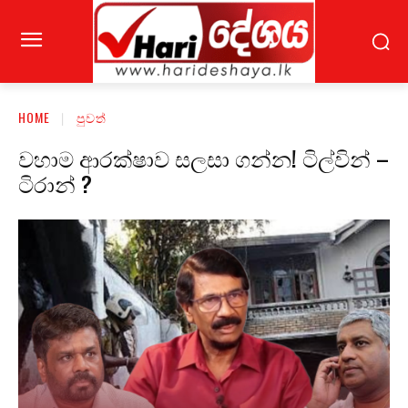
HOME
පුවත්
වහාම ආරක්ෂාව සලසා ගන්න! ටිල්වින් –
ටිරාන් ?