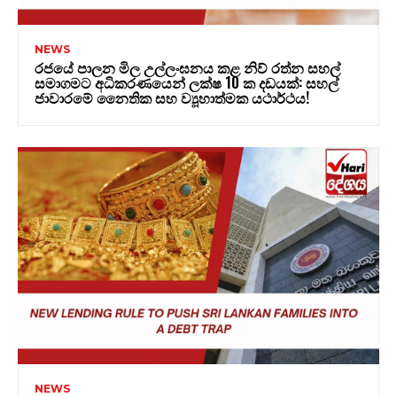
NEWS
රජයේ පාලන මිල උල්ලංඝනය කළ නිව් රත්න සහල්
සමාගමට අධිකරණයෙන් ලක්ෂ 10 ක දඩයක්: සහල්
ජාවාරමේ නෛතික සහ ව්‍යූහාත්මක යථාර්ථය!
NEWS