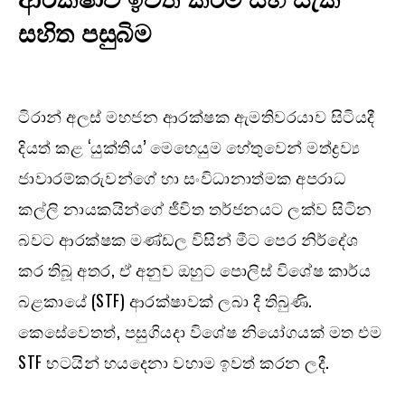
සහිත පසුබිම
ටිරාන් අලස් මහජන ආරක්ෂක ඇමතිවරයාව සිටියදී
දියත් කළ ‘යුක්තිය’ මෙහෙයුම හේතුවෙන් මත්ද්‍රව්‍ය
ජාවාරම්කරුවන්ගේ හා සංවිධානාත්මක අපරාධ
කල්ලි නායකයින්ගේ ජීවිත තර්ජනයට ලක්ව සිටින
බවට ආරක්ෂක මණ්ඩල විසින් මීට පෙර නිර්දේශ
කර තිබූ අතර, ඒ අනුව ඔහුට පොලිස් විශේෂ කාර්ය
බළකායේ (STF) ආරක්ෂාවක් ලබා දී තිබුණි.
කෙසේවෙතත්, පසුගියදා විශේෂ නියෝගයක් මත එම
STF භටයින් හයදෙනා වහාම ඉවත් කරන ලදී.