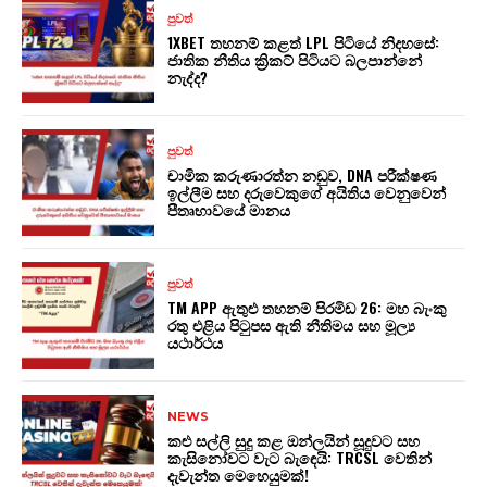
පුවත්
1XBET තහනම් කළත් LPL පිටියේ නිදහසේ:
ජාතික නීතිය ක්‍රිකට් පිටියට බලපාන්නේ
නැද්ද?
පුවත්
චාමික කරුණාරත්න නඩුව, DNA පරීක්ෂණ
ඉල්ලීම සහ දරුවෙකුගේ අයිතිය වෙනුවෙන්
පීතෘභාවයේ මානය
පුවත්
TM APP ඇතුළු තහනම් පිරමිඩ 26: මහ බැංකු
රතු එළිය පිටුපස ඇති නීතිමය සහ මූල්‍ය
යථාර්ථය
NEWS
කළු සල්ලි සුදු කළ ඔන්ලයින් සූදුවට සහ
කැසිනෝවට වැට බැඳෙයි: TRCSL වෙතින්
දැවැන්ත මෙහෙයුමක්!