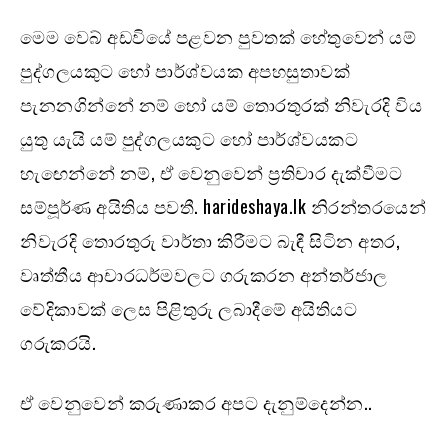
මෙම වෙබ් අඩවියේ පළවන පුවතක් හේතුවෙන් යම්
පුද්ගලයකුට හෝ පාර්ශ්වයක අපහසුතාවක්
පැනනගින්නේ නම් හෝ යම් තොරතුරක් නිවැරදි විය
යුතු යැයි යම් පුද්ගලයකුට හෝ පාර්ශ්වයකට
හැඟෙන්නේ නම්, ඒ වෙනුවෙන් ප්‍රතිචාර දැක්වීමට
සම්පූර්ණ අයිතිය පවතී. harideshaya.lk නිරන්තරයෙන්
නිවැරදි තොරතුරු වාර්තා කිරීමට බැඳී සිටින අතර,
වෘත්තීය ආචාරධර්මවලට ගරුකරන අන්තර්ජාල
වේදිකාවක් ලෙස පිළිතුරු ලබාදීමේ අයිතියට
ගරුකරයි.
ඒ වෙනුවෙන් කරුණාකර අපට දැනුම්දෙන්න..