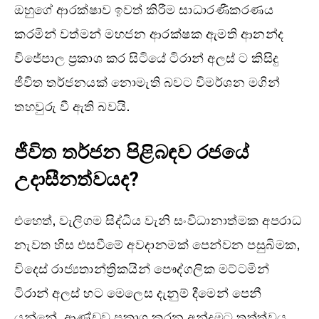
ඔහුගේ ආරක්ෂාව ඉවත් කිරීම සාධාරණීකරණය
කරමින් වත්මන් මහජන ආරක්ෂක ඇමති ආනන්ද
විජේපාල ප්‍රකාශ කර සිටියේ ටිරාන් අලස් ට කිසිදු
ජීවිත තර්ජනයක් නොමැති බවට විමර්ශන මගින්
තහවුරු වී ඇති බවයි.
ජීවිත තර්ජන පිළිබඳව රජයේ
උදාසීනත්වයද?
එහෙත්, වැලිගම සිද්ධිය වැනි සංවිධානාත්මක අපරාධ
නැවත හිස එසවීමේ අවදානමක් පෙන්වන පසුබිමක,
විදෙස් රාජ්‍යතාන්ත්‍රිකයින් පෞද්ගලික මට්ටමින්
ටිරාන් අලස් හට මෙලෙස දැනුම් දීමෙන් පෙනී
යන්නේ, ආණ්ඩුව ප්‍රකාශ කරන අන්දමට තත්ත්වය