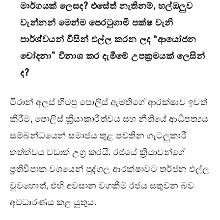
මාර්ගයක් ලෙසද? එසේත් නැතිනම්, හල්ඔලුව
වැන්නන් මෙන්ම පෙරටුගාමී පක්ෂ වැනි
පාර්ශ්වයන් විසින් එල්ල කරන ලද “ආයෝජන
චෝදනා” විනාශ කර දැමීමේ උපක්‍රමයක් ලෙසින්
ද?
ටිරාන් අලස් හිටපු පොලිස් ඇමතිගේ ආරක්ෂාව ඉවත්
කිරීම, පොලිස් ක්‍රියාකාරිත්වය සහ නීතියේ ආධිපත්‍යය
සම්බන්ධයෙන් සමාජය තුළ පවතින ගැටලුකාරී
තත්ත්වය වඩාත් උග්‍ර කරයි. රජයේ ක්‍රියාවන්ගේ
ප්‍රතිවිපාක වශයෙන් පුද්ගල ආරක්ෂාවට තර්ජන එල්ල
වුවහොත්, එහි අවසාන වගකීම රජය සතුවන බව
අවධාරණය කළ යුතුය.