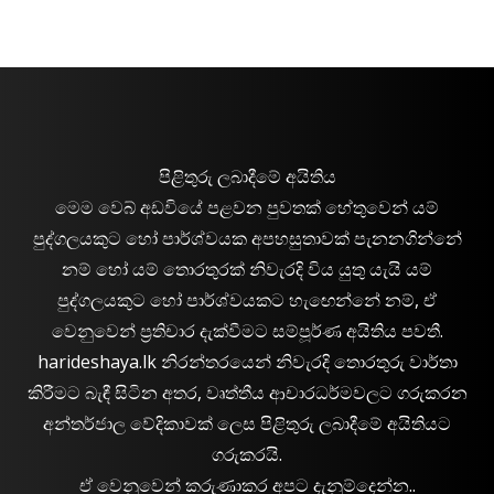
පිළිතුරු ලබාදීමේ අයිතිය
මෙම වෙබ් අඩවියේ පළවන පුවතක් හේතුවෙන් යම්
පුද්ගලයකුට හෝ පාර්ශ්වයක අපහසුතාවක් පැනනගින්නේ
නම් හෝ යම් තොරතුරක් නිවැරදි විය යුතු යැයි යම්
පුද්ගලයකුට හෝ පාර්ශ්වයකට හැඟෙන්නේ නම්, ඒ
වෙනුවෙන් ප්‍රතිචාර දැක්වීමට සම්පූර්ණ අයිතිය පවතී.
harideshaya.lk නිරන්තරයෙන් නිවැරදි තොරතුරු වාර්තා
කිරීමට බැඳී සිටින අතර, වෘත්තීය ආචාරධර්මවලට ගරුකරන
අන්තර්ජාල වේදිකාවක් ලෙස පිළිතුරු ලබාදීමේ අයිතියට
ගරුකරයි.
ඒ වෙනුවෙන් කරුණාකර අපට දැනුම්දෙන්න..