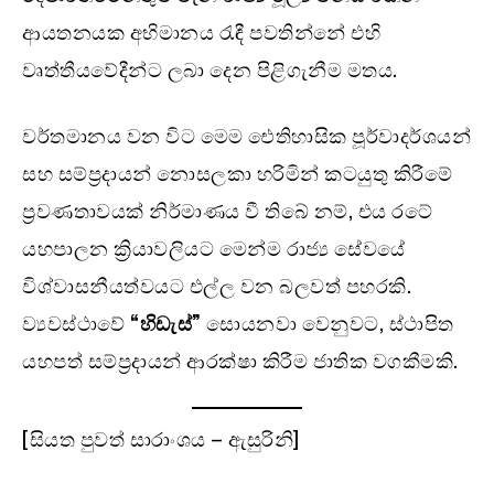
ආයතනයක අභිමානය රැඳී පවතින්නේ එහි
වෘත්තීයවේදීන්ට ලබා දෙන පිළිගැනීම මතය.
වර්තමානය වන විට මෙම ඓතිහාසික පූර්වාදර්ශයන්
සහ සම්ප්‍රදායන් නොසලකා හරිමින් කටයුතු කිරීමේ
ප්‍රවණතාවයක් නිර්මාණය වී තිබේ නම්, එය රටේ
යහපාලන ක්‍රියාවලියට මෙන්ම රාජ්‍ය සේවයේ
විශ්වාසනීයත්වයට එල්ල වන බලවත් පහරකි.
ව්‍යවස්ථාවේ
“හිඩැස්”
සොයනවා වෙනුවට, ස්ථාපිත
යහපත් සම්ප්‍රදායන් ආරක්ෂා කිරීම ජාතික වගකීමකි.
[සියත පුවත් සාරාංශය – ඇසුරිනි]