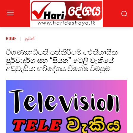
HOME
පුවත්
විගණකාධිපති පත්කිරීමේ ඓතිහාසික
පූර්වාදර්ශ සහ “සියත” ටෙලි වැකියේ
අඩුවැඩිය: හරිදේශය විශේෂ විමසුම