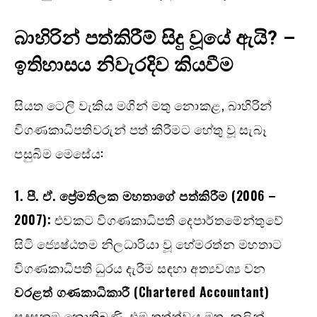
බාහිරින් පත්කිරීම් සිදු වූයේ ඇයි? –
ඉතිහාසය නිවැරදිව කියවීම
සියත ටෙලි වැකිය මගින් මතු නොකළ, බාහිරින්
විගණකාධිපතිවරුන් පත් කිරීමට හේතු වූ සැබෑ
පසුබිම මෙසේය:
1.
පී. ඒ. ප්‍රේමතිලක මහතාගේ පත්කිරීම (
2006 –
2007):
එවකට විගණකාධිපති දෙපාර්තමේන්තුවේ
සිටි ජ්‍යෙෂ්ඨතම නිලධාරියා වූ හේමරත්න මහතාට
විගණකාධිපති ධුරය දැරීම සඳහා අත්‍යවශ්‍ය වන
වරළත් ගණකාධිකාරී (
Chartered Accountant)
සුදුසුකම නොතිබුණි. එම තත්ත්වය මත, කලින්