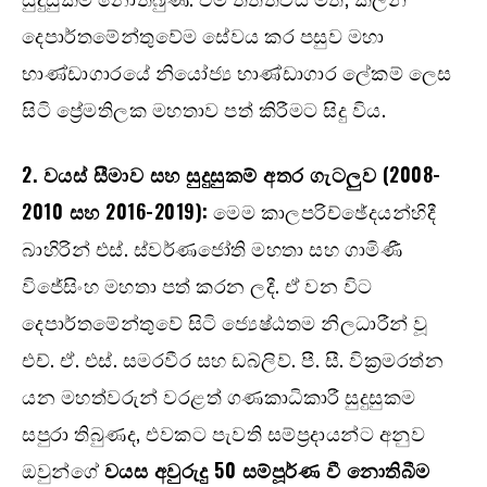
දෙපාර්තමේන්තුවේම සේවය කර පසුව මහා
භාණ්ඩාගාරයේ නියෝජ්‍ය භාණ්ඩාගාර ලේකම් ලෙස
සිටි ප්‍රේමතිලක මහතාව පත් කිරීමට සිදු විය.
2.
වයස් සීමාව සහ සුදුසුකම් අතර ගැටලුව (
2008-
2010
සහ
2016-2019):
මෙම කාලපරිච්ඡේදයන්හිදී
බාහිරින් එස්. ස්වර්ණජෝති මහතා සහ ගාමිණී
විජේසිංහ මහතා පත් කරන ලදී. ඒ වන විට
දෙපාර්තමේන්තුවේ සිටි ජ්‍යෙෂ්ඨතම නිලධාරීන් වූ
එච්. ඒ. එස්. සමරවීර සහ ඩබ්ලිව්. පී. සී. වික්‍රමරත්න
යන මහත්වරුන් වරළත් ගණකාධිකාරී සුදුසුකම
සපුරා තිබුණද, එවකට පැවති සම්ප්‍රදායන්ට අනුව
ඔවුන්ගේ
වයස අවුරුදු
50
සම්පූර්ණ වී නොතිබීම