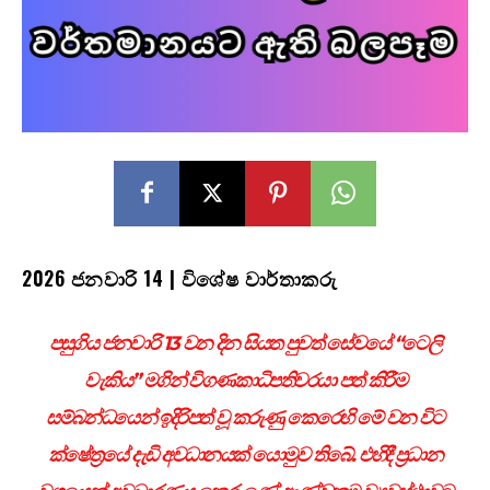
2026
ජනවාරි
14 |
විශේෂ වාර්තාකරු
පසුගිය ජනවාරි 13 වන දින සියත පුවත් සේවයේ “ටෙලි
වැකිය” මගින් විගණකාධිපතිවරයා පත් කිරීම
සම්බන්ධයෙන් ඉදිරිපත් වූ කරුණු කෙරෙහි මේ වන විට
ක්ෂේත්‍රයේ දැඩි අවධානයක් යොමුව තිබේ. එහිදී ප්‍රධාන