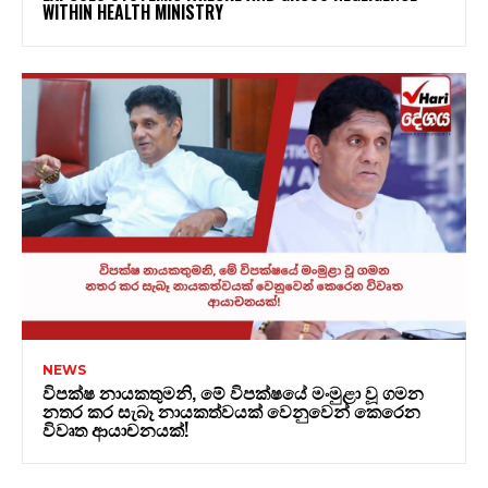
WITHIN HEALTH MINISTRY
NEWS
විපක්ෂ නායකතුමනි, මේ විපක්ෂයේ මංමුළා වූ ගමන
නතර කර සැබෑ නායකත්වයක් වෙනුවෙන් කෙරෙන
විවෘත ආයාචනයක්!