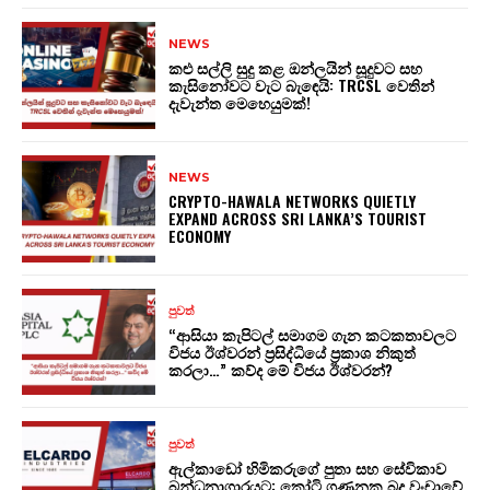
NEWS
කළු සල්ලි සුදු කළ ඔන්ලයින් සූදුවට සහ
කැසිනෝවට වැට බැඳෙයි: TRCSL වෙතින්
දැවැන්ත මෙහෙයුමක්!
NEWS
CRYPTO-HAWALA NETWORKS QUIETLY
EXPAND ACROSS SRI LANKA’S TOURIST
ECONOMY
පුවත්
“ආසියා කැපිටල් සමාගම ගැන කටකතාවලට
විජය ඊශ්වරන් ප්‍රසිද්ධියේ ප්‍රකාශ නිකුත්
කරලා…” කව්ද මේ විජය ඊශ්වරන්?
පුවත්
ඇල්කාඩෝ හිමිකරුගේ පුතා සහ සේවිකාව
බන්ධනාගාරයට: කෝටි ගණනක බදු වංචාවේ