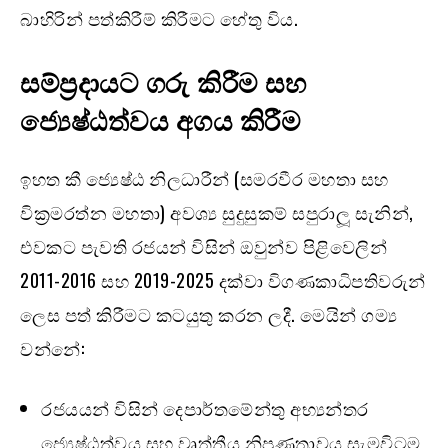
බාහිරින් පත්කිරීම් කිරීමට හේතු විය.
සම්ප්‍රදායට ගරු කිරීම සහ
ජ්‍යෙෂ්ඨත්වය අගය කිරීම
ඉහත කී ජ්‍යෙෂ්ඨ නිලධාරීන් (සමරවීර මහතා සහ
වික්‍රමරත්න මහතා) අවශ්‍ය සුදුසුකම් සපුරාලූ සැනින්,
එවකට පැවති රජයන් විසින් ඔවුන්ව පිළිවෙලින්
2011-2016 සහ 2019-2025 දක්වා විගණකාධිපතිවරුන්
ලෙස පත් කිරීමට කටයුතු කරන ලදී. මෙයින් ගම්‍ය
වන්නේ:
රජයයන් විසින් දෙපාර්තමේන්තු අභ්‍යන්තර
ජ්‍යෙෂ්ඨත්වය සහ වෘත්තීය නිපුණතාවය සැමවිටම