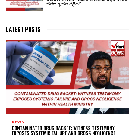
තිත්ත ඇත්ත එළියට
LATEST POSTS
NEWS
CONTAMINATED DRUG RACKET: WITNESS TESTIMONY
EXPOSES SYSTEMIC FAILURE AND GROSS NEGLIGENCE