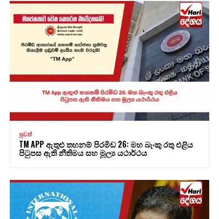
පුවත්
TM APP ඇතුළු තහනම් පිරමිඩ 26: මහ බැංකු රතු එළිය
පිටුපස ඇති නීතිමය සහ මූල්‍ය යථාර්ථය