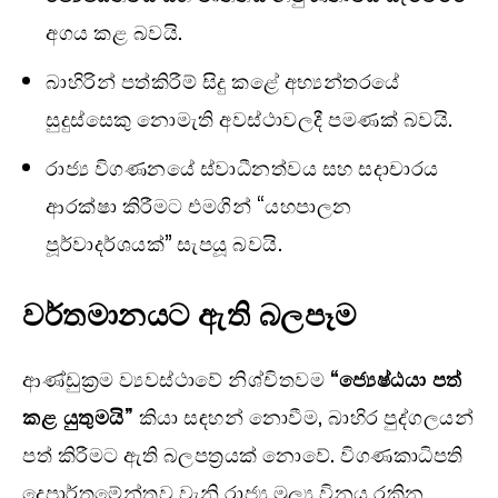
අගය කළ බවයි.
බාහිරින් පත්කිරීම් සිදු කළේ අභ්‍යන්තරයේ
සුදුස්සෙකු නොමැති අවස්ථාවලදී පමණක් බවයි.
රාජ්‍ය විගණනයේ ස්වාධීනත්වය සහ සදාචාරය
ආරක්ෂා කිරීමට එමගින් “යහපාලන
පූර්වාදර්ශයක්” සැපයූ බවයි.
වර්තමානයට ඇති බලපෑම
ආණ්ඩුක්‍රම ව්‍යවස්ථාවේ නිශ්චිතවම
“ජ්‍යෙෂ්ඨයා පත්
කළ යුතුමයි”
කියා සඳහන් නොවීම, බාහිර පුද්ගලයන්
පත් කිරීමට ඇති බලපත්‍රයක් නොවේ. විගණකාධිපති
දෙපාර්තමේන්තුව වැනි රාජ්‍ය මූල්‍ය විනය රකින