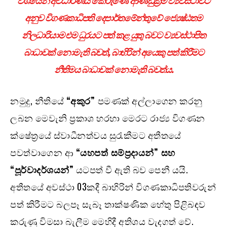
වශයෙන් අවධාරණය කෙරුණේ ආණ්ඩුක්‍රම ව්‍යවස්ථාවට
අනුව විගණකාධිපති දෙපාර්තමේන්තුවේ ජ්‍යෙෂ්ඨතම
නිලධාරියාම එම ධුරයට පත් කළ යුතු බවට ව්‍යවස්ථාපිත
බාධාවක් නොමැති බවත්, බාහිරින් අයෙකු පත් කිරීමට
නීතිමය බාධාවක් නොමැති බවත්ය.
නමුදු, නීතියේ
“අකුර”
පමණක් අල්ලාගෙන කරනු
ලබන මෙවැනි ප්‍රකාශ හරහා මෙරට රාජ්‍ය විගණන
ක්ෂේත්‍රයේ ස්වාධීනත්වය සුරැකීමට අතීතයේ
පවත්වාගෙන ආ
“යහපත් සම්ප්‍රදායන්” සහ
“පූර්වාදර්ශයන්”
යටපත් වී ඇති බව පෙනී යයි.
අතීතයේ අවස්ථා 03කදී බාහිරින් විගණකාධිපතිවරුන්
පත් කිරීමට බලපෑ සැබෑ තාක්ෂණික හේතු පිළිබඳව
කරුණු විමසා බැලීම මෙහිදී අතිශය වැදගත් වේ.