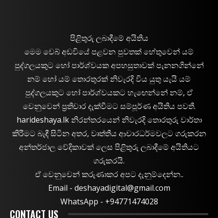
පිළිතුරු ලබාදීමේ අයිතිය
මෙම වෙබ් අඩවියේ පළවන පුවතක් හේතුවෙන් යම්
පුද්ගලයකුට හෝ පාර්ශ්වයක අපහසුතාවක් පැනනගින්නේ
නම් හෝ යම් තොරතුරක් නිවැරදි විය යුතු යැයි යම්
පුද්ගලයකුට හෝ පාර්ශ්වයකට හැඟෙන්නේ නම්, ඒ
වෙනුවෙන් ප්‍රතිචාර දැක්වීමට සම්පූර්ණ අයිතිය පවතී.
harideshaya.lk නිරන්තරයෙන් නිවැරදි තොරතුරු වාර්තා
කිරීමට බැඳී සිටින අතර, වෘත්තීය ආචාරධර්මවලට ගරුකරන
අන්තර්ජාල වේදිකාවක් ලෙස පිළිතුරු ලබාදීමේ අයිතියට
ගරුකරයි.
ඒ වෙනුවෙන් කරුණාකර අපට දැනුම්දෙන්න..
Email -
deshayadigital@gmail.com
WhatsApp - ‪+94771474028
CONTACT US