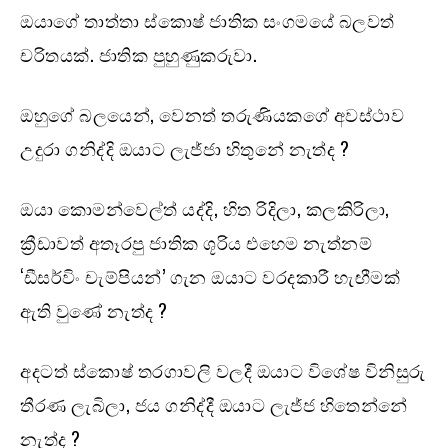
ඔයාගේ තාත්තා ස්කොෂ් ජාතික සංගමයේ බලවත්
චරිතයක්. ජාතික පුහුණුකරුවා.
ඔහුගේ බලයෙන්, වෙනත් තරුණියකගේ අවස්ථාව
උදුරා ගනිද්දි ඔයාට ලැජ්ජා හිතුනේ නැත්ද ?
ඔයා කොමන්වෙල්ත් යද්දි, හිත රිදිලා, කලකිරිලා,
ක්‍රීඩාවත් අතෑරපු ජාතික ශූරිය එහෙම නැත්නම්
‘ඩීසර්විං චැම්පියන්’ ගැන ඔයාට වරදකාරී හැඟීමක්
ඇති වුණේ නැත්ද ?
අදටත් ස්කොෂ් තරගාවලි වලදී ඔයාට විශේෂ විනිසුරු
තීරණ ලැබිලා, ජය ගනිද්දී ඔයාට ලැජ්ජ හිතෙන්නේ
නැත්ද ?