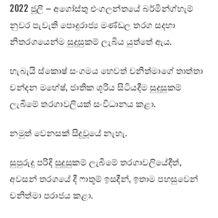
2022 ජූලි – අගෝස්තු එංගලන්තයේ බර්මින්ග්හැම්
නුවර පැවැති පොදුරාජ්‍ය මණ්ඩල තරග සදහා
නිතරගයෙන්ම සුදුසුකම් ලැබිය යුත්තේ ඇය.
හැබැයි ස්කොෂ් සංගමය හෙවත් චනිත්මාගේ තාත්තා
චන්දන මහේෂ්, ජාතික ශූරිය සිටියදීම සුදුසුකම්
ලැබීමේ තරගාවලියක් සංවිධානය කළා.
නමුත් වෙනසක් සිදුවූයේ නැහැ.
සුපුරුදු පරිදි සුදුසුකම් ලැබීමේ තරගාවලියේදීත්,
අවසන් තරගයේ දී ෆාතූම් ඉසදීන්, ඉතාම පහසුවෙන්
චනිත්මා පරාජය කළා.