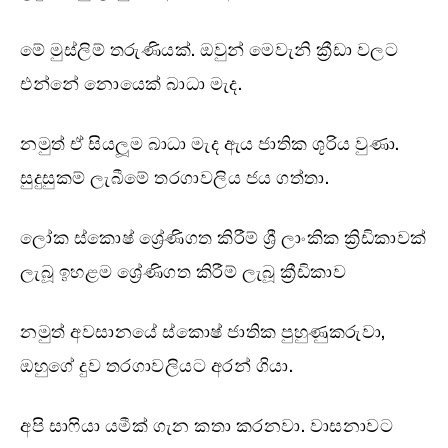
මේ මුස්ලිම් තරුණියක්. ඔවුන් මෙවැනි ක්‍රීඩා වලට
එන්නේ නොයෙක් බාධා මැද.
නමුත් ඒ සියලූම බාධා මැද ඇය ජාතික ශූරිය වුණා.
සුදුසුකම් ලැබීමේ තරගාවලිය ජය ගත්තා.
ලෝක ස්කොෂ් ශ්‍රේණිගත කිරීම් ශ්‍රී ලාංකික ක්‍රිඩිකාවක්
ලැබූ ඉහළම ශ්‍රේණිගත කිරීම් ලැබූ ක්‍රීඩිකාව
නමුත් අවසානයේ ස්කොෂ් ජාතික පුහුණුකරුවා,
ඔහුගේ දුව තරගාවලියට අරන් ගියා.
අපි සාෆියා යමීක් ගැන කතා කරනවා. වාසනාවට