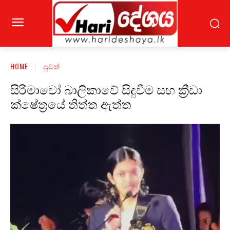
HOME
පුවත්
සිරිමාවෝ බාලිකාවේ සිදුවීම සහ ක්‍රීඩා
ක්ෂේත්‍රයේ තිත්ත ඇත්ත