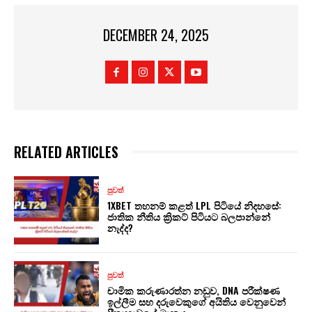
DECEMBER 24, 2025
RELATED ARTICLES
පුවත්
1XBET තහනම් කළත් LPL පිටියේ නිදහසේ:
ජාතික නීතිය ක්‍රිකට් පිටියට බලපාන්නේ
නැද්ද?
පුවත්
චාමික කරුණාරත්න නඩුව, DNA පරීක්ෂණ
ඉල්ලීම සහ දරුවෙකුගේ අයිතිය වෙනුවෙන්