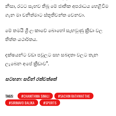
නිසා, රටට සැඟව තිබූ මේ ජාතික අපරාධය හෙළිවීම
ගැන මා චනිත්මාට ස්තූතිවන්ත වෙනවා.
මේ තමයි ශ්‍රී ලංකාවේ බොහෝ සැඟවුණු ක්‍රීඩා වල
තිත්ත යථාර්තය.
දක්ෂයන්ට වඩා පවුලට සහ සබදතා වලට තැන
ලැබෙන අපේ ක්‍රීඩාව”.
සටහන: සචින් රත්වත්තේ
TAGS:
#CHANITHMA SINALI
#SACHIN RATHWATTHE
#SIRIMAVO BALIKA
#SPORTS