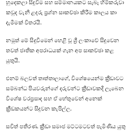
හුදෙකලා සිදුවීම සහ සම්මානයකට සැබෑ හිමිකරුවා
කවුද වැනි ළදරු ප්‍රශ්න සාකච්ඡා කිරීම කාලය කා
දැමීමක් විතරයි.
නමුත් මේ සිදුවීමෙන් හෙළි වූ ශ්‍රී ලංකාවේ සිදුවෙන
තවත් ජාතික අපරාධයක් ගැන අප සාකච්ඡා කළ
යුතුයි.
එනම් බලවත් තාත්තාලාගේ, විශේෂයෙන්ම ක්‍රීඩාවට
සම්බන්ධ පියවරුන්ගේ දරුවන්ට ක්‍රීඩාවකදි ලැබෙන
විශේෂ වරප්‍රසාද සහ ඒ හේතුවෙන් අනෙක්
ක්‍රීඩකයන්ට සිදුවන කැපිල්ල.
සචිත් පතිරණ. ක්‍රීඩා සමාජ මට්ටමටවත් පැමිණිය යුතු