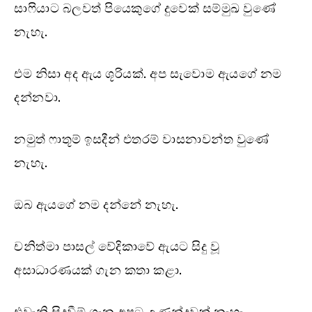
සාෆියාට බලවත් පියෙකුගේ දුවෙක් සම්මුඛ වුණේ
නැහැ.
එම නිසා අද ඇය ශූරියක්. අප සැවොම ඇයගේ නම
දන්නවා.
නමුත් ෆාතූම් ඉසදීන් එතරම් වාසනාවන්ත වුණේ
නැහැ.
ඔබ ඇයගේ නම දන්නේ නැහැ.
චනිත්මා පාසල් වේදිකාවේ ඇයට සිදු වූ
අසාධාරණයක් ගැන කතා කළා.
එවැනි සිදුවීම් ගැන අපට උණන්දුවක් නැහැ.