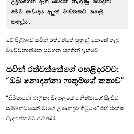
උදුරාගෙන ඇති බවටත් නැගුණු චෝදනා 
මෙම සංවාදය අලුත් මාවතකට යොමු 
කළේය.
මේ පිළිබඳව සචින් රත්වත්තේ මුහුණු පොතේ තැබූ
විවේචනාත්මක සටහන පහතින් දැක්වේ:
සචින් රත්වත්තේගේ හෙළිදරව්ව:
“ඔබ නොදන්නා ෆාතූම්ගේ කතාව”
“
සිරිමාවෝ බාලිකා විද්‍යාලයේ චනිත්මාගේ සිදුවීම
සම්බන්ධයෙන් මාගේ උණන්දුව තිබුණේ එහි ජාතික
වැදගත්කමට පමණයි.