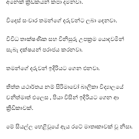
අනෙක් ක්‍රීඩකයන් කපා දමනවා.
විදෙස් සංචාර තමන්ගේ දරුවන්ට ලබා දෙනවා.
විවිධ තාක්ෂණික සහ විනිසුරු උපක්‍රම යොදවමින්
සැබෑ දක්ෂයන් පරාජය කරනවා.
තමන්ගේ දරුවන් ඉදිරියට ගෙන එනවා.
තිත්ත යථාර්තය නම් සිරිමාවෝ බාලිකා විද්‍යාලයේ
චනිත්මාත් එලෙස , පියා විසින් ඉදිරියට ගෙන ආ
ක්‍රීඩිකාවක්.
මේ සියල්ල හෙළිවූයේ ඇය රටේ මාතෘකාවක් වූ නිසා.