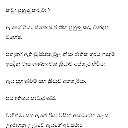
කවුද පුහුණුකරුවා ?
ඇයගේ පියා, ස්කොෂ් ජාතික පුහුණුකරු චන්දන
මහේෂ්.
එතැනදී ඇති වූ සිත්තැවුල නිසා ජාතික ශූරිය ෆාතූම්
ඉසදීන් මාස ගණනාවක් ක්‍රීඩාව අත්හැර හිටියා.
ඇය පුහුණුවීම් සහ ක්‍රීඩාව අත්හැරියා.
එය අතිශය සාධාරණයි.
චනිත්මා සහ ඇගේ පියා විසින් අසාධාරන ලෙස
උදුරාගනු ලැබුවේ ඇයගේ අවස්ථාව.