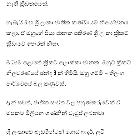
නැති ක්‍රීඩකයෙක්.
හැබැයි ඔහු ශ්‍රී ලංකා ජාතික කණ්ඩායම නියෝජනය
කළා. ඒ ඔහුගේ පියා ජානක පතිරණ ශ්‍රී ලංකා ක්‍රිකට්
ක්‍රීඩාවේ පොරක් නිසා.
මධ්‍යම පළාතේ ක්‍රිකට් ලොක්කා ජානක. ඔහුට ක්‍රිකට්
නිලවරණයේ ඡන්ද 9 ක් හිමියි. ඔහු ශම්මි – තිලංග
පාර්ශවයේ බල කණුවක්.
දැන් සචිත්, ජාතික සංචිත වල පුහුණුකරුවෙක් වී
මසකට මිලියන ගණනින් වැටුප් ලබනවා.
ශ්‍රී ලංකාවේ බැඩ්මින්ටන් ගොඩ් ෆාදර්, ලුවී