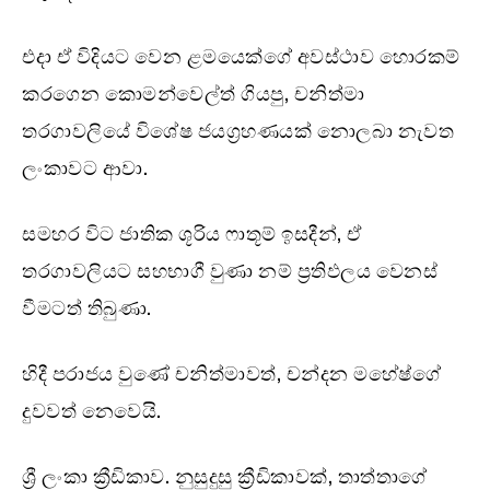
එදා ඒ විදියට වෙන ළමයෙක්ගේ අවස්ථාව හොරකම්
කරගෙන කොමන්වෙල්ත් ගියපු, චනිත්මා
තරගාවලියේ විශේෂ ජයග්‍රහණයක් නොලබා නැවත
ලංකාවට ආවා.
සමහර විට ජාතික ශූරිය ෆාතූම් ඉසදීන්, ඒ
තරගාවලියට සහභාගී වුණා නම් ප්‍රතිඵලය වෙනස්
වීමටත් තිබුණා.
හිදී පරාජය වුණේ චනිත්මාවත්, චන්දන මහේෂ්ගේ
දුවවත් නෙවෙයි.
ශ්‍රී ලංකා ක්‍රීඩිකාව. නුසුදුසු ක්‍රීඩිකාවක්, තාත්තාගේ