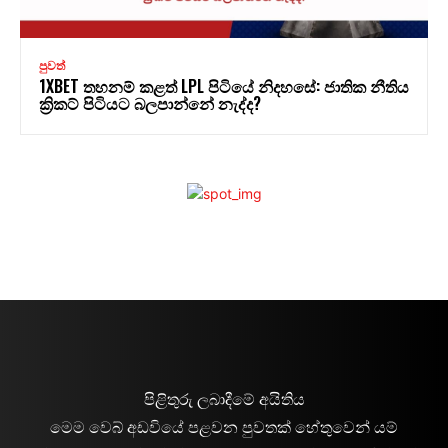
පුවත්
1XBET තහනම් කළත් LPL පිටියේ නිදහසේ: ජාතික නීතිය
ක්‍රිකට් පිටියට බලපාන්නේ නැද්ද?
පිළිතුරු ලබාදීමේ අයිතිය
මෙම වෙබ් අඩවියේ පළවන පුවතක් හේතුවෙන් යම්