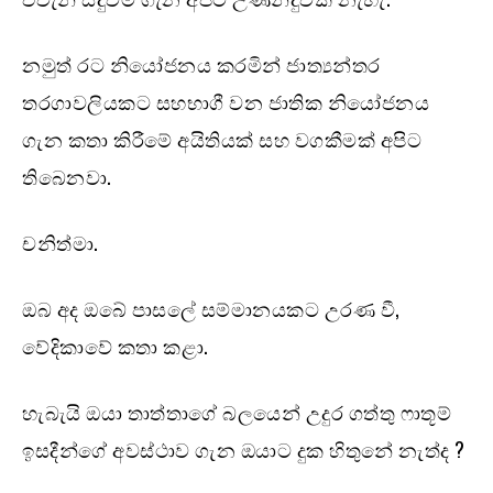
නමුත් රට නියෝජනය කරමින් ජාත්‍යන්තර
තරගාවලියකට සහභාගී වන ජාතික නියෝජනය
ගැන කතා කිරීමේ අයිතියක් සහ වගකීමක් අපිට
තිබෙනවා.
චනිත්මා.
ඔබ අද ඔබේ පාසලේ සම්මානයකට උරණ වී,
වේදිකාවේ කතා කළා.
හැබැයි ඔයා තාත්තාගේ බලයෙන් උදුර ගත්තු ෆාතූම්
ඉසදීන්ගේ අවස්ථාව ගැන ඔයාට දුක හිතුනේ නැත්ද ?