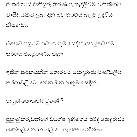
ඒ තරගයේ විනිසුරු තීරණ පැහැදිලිවම චනිත්මාට
වාසිදායකව ලබා දුන් බව තරගය බලපු උදවිය
කියනවා.
එහෙම පසුබිම පවා ෆාතූම් ඉසදීන් පහසුවෙන්ම
තරගය ජයග්‍රහණය කළා.
ඉතින් තර්කයකින් තොරවම පොදුරාජ්‍ය මණ්ඩලීය
තරගාවලියට යන්න ඕන ෆාතූම් ඉසදීන්.
නමුත් මොකක්ද වුණේ ?
පුහුණුකරුවන්ගේ විශේෂ අභිමතය පරිදි පොදුරාජ්‍ය
මණ්ඩලීය තරගාවලියට යැව්වේ චනිත්මා.