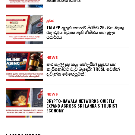
පීතෘභාවයේ මානය
පුවත්
TM APP ඇතුළු තහනම් පිරමිඩ 26: මහ බැංකු
රතු එළිය පිටුපස ඇති නීතිමය සහ මූල්‍ය
යථාර්ථය
NEWS
කළු සල්ලි සුදු කළ ඔන්ලයින් සූදුවට සහ
කැසිනෝවට වැට බැඳෙයි: TRCSL වෙතින්
දැවැන්ත මෙහෙයුමක්!
NEWS
CRYPTO-HAWALA NETWORKS QUIETLY
EXPAND ACROSS SRI LANKA’S TOURIST
ECONOMY