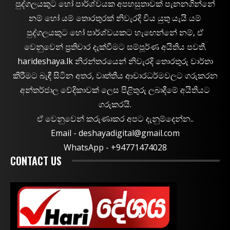
පුද්ගලයකුට හෝ පාර්ශ්වයක අපහසුතාවක් පැනනගින්නේ
නම් හෝ යම් තොරතුරක් නිවැරදි විය යුතු යැයි යම්
පුද්ගලයකුට හෝ පාර්ශ්වයකට හැඟෙන්නේ නම්, ඒ
වෙනුවෙන් ප්‍රතිචාර දැක්වීමට සම්පූර්ණ අයිතිය පවතී.
harideshaya.lk නිරන්තරයෙන් නිවැරදි තොරතුරු වාර්තා
කිරීමට බැඳී සිටින අතර, වෘත්තීය ආචාරධර්මවලට ගරුකරන
අන්තර්ජාල වේදිකාවක් ලෙස පිළිතුරු ලබාදීමේ අයිතියට
ගරුකරයි.
ඒ වෙනුවෙන් කරුණාකර අපට දැනුම්දෙන්න..
Email -
deshayadigital@gmail.com
WhatsApp - ‪+94771474028
CONTACT US