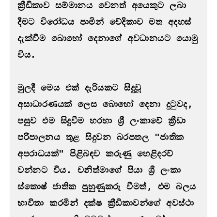
ක්‍රීඩිකාව සම්මානය වෙනත් අයෙකුට ලබා 
දීමට විරෝධය පාමින් වේදිකාව මත අදහස් 
දැක්වීම බොහෝ දෙනාගේ අවධානයට යොමු 
විය.
මුලදී මෙය එක් දැරියකට සිදුවූ 
අසාධාරණයක් ලෙස බොහෝ දෙනා දුටුවද, 
පසුව එම සිදුවීම හරහා ශ්‍රී ලංකාවේ ක්‍රීඩා 
පරිපාලනය තුළ සිදුවන බරපතල "ජාතික 
අපරාධයක්" පිළිබඳව කරුණු හෙළිදරව් 
වන්නට විය. චනිත්මාගේ පියා ශ්‍රී ලංකා 
ස්කොෂ් ජාතික පුහුණුකරු වීමත්, එම බලය 
භාවිතා කරමින් දක්ෂ ක්‍රීඩිකාවන්ගේ අවස්ථා 