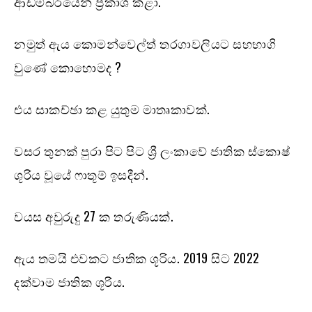
ආඩම්බරයෙන් ප්‍රකාශ කළා.
නමුත් ඇය කොමන්වෙල්ත් තරගාවලියට සහභාගි
වුණේ කොහොමද ?
එය සාකච්ඡා කළ යුතුම මාතෘකාවක්.
වසර තුනක් පුරා පිට පිට ශ්‍රී ලංකාවේ ජාතික ස්කොෂ්
ශූරිය වූයේ ෆාතූම් ඉසදීන්.
වයස අවුරුදු 27 ක තරුණියක්.
ඇය තමයි එවකට ජාතික ශූරිය. 2019 සිට 2022
දක්වාම ජාතික ශූරිය.