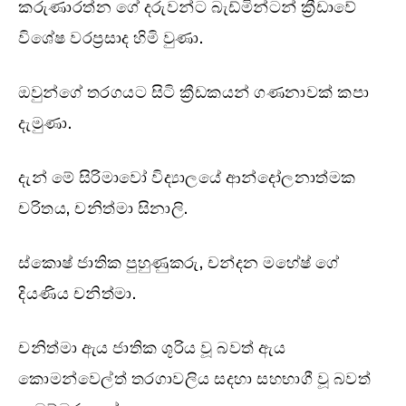
කරුණාරත්න ගේ දරුවන්ට බැඩ්මින්ටන් ක්‍රීඩාවේ
විශේෂ වරප්‍රසාද හිමි වුණා.
ඔවුන්ගේ තරගයට සිටි ක්‍රීඩකයන් ගණනාවක් කපා
දැමුණා.
දැන් මේ සිරිමාවෝ විද්‍යාලයේ ආන්දෝලනාත්මක
චරිතය, චනිත්මා සිනාලි.
ස්කොෂ් ජාතික පුහුණුකරු, චන්දන මහේෂ් ගේ
දියණිය චනිත්මා.
චනිත්මා ඇය ජාතික ශූරිය වූ බවත් ඇය
කොමන්වෙල්ත් තරගාවලිය සදහා සහභාගී වූ බවත්