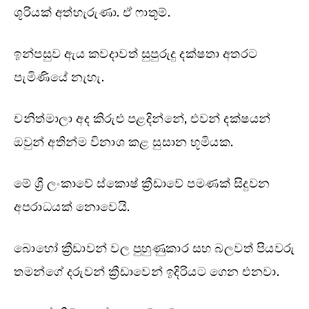
ශූරියක් අත්හැරුණා. ඒ ෆාතූම්.
ඉන්පසුව ඇය කවදාවත් සුපුරුදු දක්ෂතා අතරට
පැමිණියේ නැහැ.
චනිත්මාලා අද කිරුළු පළදින්නේ, එවන් දක්ෂයන්
ඔවුන් අතින්ම විනාශ කළ සුසාන භූමියක.
මේ ශ්‍රී ලංකාවේ ස්කොෂ් ක්‍රීඩාවේ පමණක් සිදුවන
අපරාධයක් නොවෙයි.
බොහෝ ක්‍රීඩාවන් වල පුහුණුකාර සහ බලවත් පියවරු
තමන්ගේ දරුවන් ක්‍රීඩාවෙන් ඉදිරියට ගෙන එනවා.