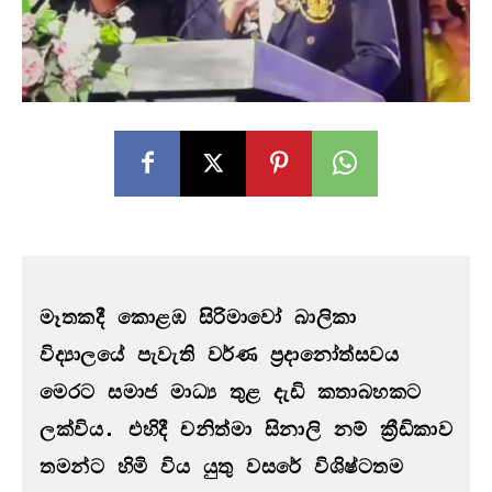
මෑතකදී කොළඹ සිරිමාවෝ බාලිකා 
විද්‍යාලයේ පැවැති වර්ණ ප්‍රදානෝත්සවය 
මෙරට සමාජ මාධ්‍ය තුළ දැඩි කතාබහකට 
ලක්විය. එහිදී චනිත්මා සිනාලි නම් ක්‍රීඩිකාව 
තමන්ට හිමි විය යුතු වසරේ විශිෂ්ටතම 