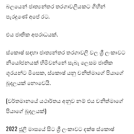
බලයෙන් ජාත්‍යන්තර තරගාවලියකට ගිහින්
පැරදුණේ අපේ රට.
එය ජාතික අපරාධයක්.
ස්කොෂ් සඳහා ජාත්‍යන්තර තරගාවලි වල ශ්‍රී ලංකාවට
නියෝජනයක් හිමිවන්නේ සැබෑ ලෙසම ජාතික
ශූරයන්ට මිසෙක, ස්කොෂ් යනු චනිත්මාගේ පියාගේ
බූදලයක් නොවෙයි.
(වර්තමානයේ යථාර්තය අනුව නම් එය චනිත්මාගේ
පියාගේ බූදලයක්)
2022 ජූලි මාසයේ සිට ශ්‍රී ලංකාවට දක්ෂ ස්කොෂ්