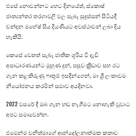
එසේ නොවන්නට හෙට දිනයේත්, ස්කොෂ්
ජාත්‍යන්තර තරගාවලි වල සැබෑ සුදුස්සන් සිටියදී
චන්දන මහේෂ් සිය දියණියට අවස්ථාවන් ලබා දිය
හැකියි.
කෙසේ වෙතත් සැබෑ ජාතික ශූරිය වී දැඩි
අසාධාරණයන්ට මුහුණ දුන්, පසුව ක්‍රීඩාව සහ රට
ගැන කළකිරුණු ෆාතූම් ඉසදීන්ගෙන්, මා ශ්‍රී ලංකාවම
නියෝජනය කරමින් සමාව අයදිනවා.
2022 වසරේ දී ඔබ ගැන හඬ නැගීමට නොහැකි වූවාට
අපට සමාවෙන්න.
එමෙන්ම චනිත්මාගේ ආන්දෝලනාත්මක කතාව