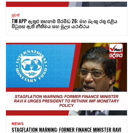
පුවත්
TM APP ඇතුළු තහනම් පිරමිඩ 26: මහ බැංකු රතු එළිය
පිටුපස ඇති නීතිමය සහ මූල්‍ය යථාර්ථය
NEWS
STAGFLATION WARNING: FORMER FINANCE MINISTER RAVI