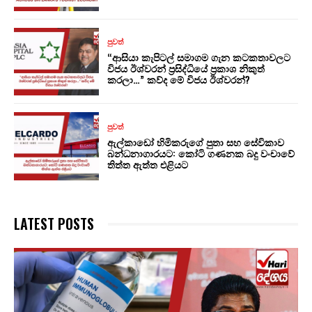
පුවත්
“ආසියා කැපිටල් සමාගම ගැන කටකතාවලට
විජය ඊශ්වරන් ප්‍රසිද්ධියේ ප්‍රකාශ නිකුත්
කරලා…” කව්ද මේ විජය ඊශ්වරන්?
පුවත්
ඇල්කාඩෝ හිමිකරුගේ පුතා සහ සේවිකාව
බන්ධනාගාරයට: කෝටි ගණනක බදු වංචාවේ
තිත්ත ඇත්ත එළියට
LATEST POSTS