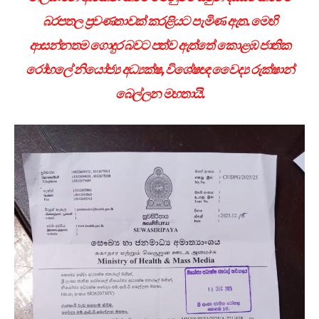
බරපතල ප්‍රවණතාවක් කරළියට පැමිණ ඇත. මෙහි
ආසන්නතම ගොදුර බවට පත්ව ඇත්තේ කොළඹ ජාතික
රෝහලේ නියෝජ්‍ය අධ්‍යක්ෂ
,
විශේෂඥ වෛද්‍ය රුක්ෂාන්
බෙල්ලන මහතායි.