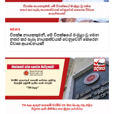
NEWS
විපක්ෂ නායකතුමනි, මේ විපක්ෂයේ මංමුළා වූ ගමන
නතර කර සැබෑ නායකත්වයක් වෙනුවෙන් කෙරෙන
විවෘත ආයාචනයක්!