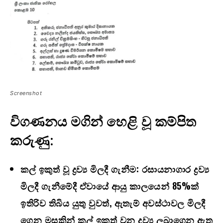
Screenshot
විගණනය මගින් හෙළි වූ කම්පිත
කරුණු:
කල් ඉකුත් වූ ද්‍රව්‍ය මිලදී ගැනීම:
රසායනාගාර ද්‍රව්‍ය
මිලදී ගැනීමේදී ඒවායේ ආයු කාලයෙන්
85%
ක්
ඉතිරිව තිබිය යුතු වුවත්
,
ඇතැම් අවස්ථාවල මිලදී
ගෙන මසකින් කල් ඉකුත් වන ද්‍රව්‍ය ලබාගෙන ඇත