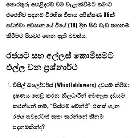
තොරතුරු හෙළිදරව් වීම වැළැක්වීමට තමාට
එරෙහිව පදනම් විරහිත විනය පරීක්ෂණ
06
ක්
පවත්වා අවසානයේ ඊයේ (
18)
දින සිට වැඩ තහනම්
කිරීමට පියවර ගෙන ඇති බවත්ය.
රජයට සහ අල්ලස් කොමිසමට
එල්ල වන ප්‍රශ්නාර්ථ
විසිල් බ්ලෝවර්ස් (
Whistleblowers)
දඩයම් කිරීම:
දූෂණය හෙළි කරන නිලධාරීන් මෙලෙස දඩයම්
කරන්නේ නම්
, “
සිස්ටම් චේන්ජ්” එකක් ගැන
රජය තවදුරටත් කතා කරන්නේ කිනම්
පදනමකින්ද
?