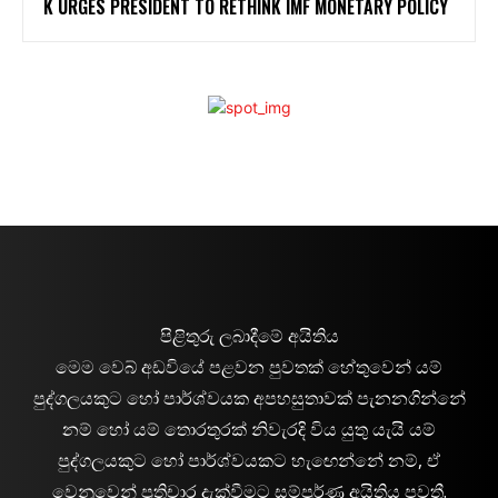
K URGES PRESIDENT TO RETHINK IMF MONETARY POLICY
පිළිතුරු ලබාදීමේ අයිතිය
මෙම වෙබ් අඩවියේ පළවන පුවතක් හේතුවෙන් යම්
පුද්ගලයකුට හෝ පාර්ශ්වයක අපහසුතාවක් පැනනගින්නේ
නම් හෝ යම් තොරතුරක් නිවැරදි විය යුතු යැයි යම්
පුද්ගලයකුට හෝ පාර්ශ්වයකට හැඟෙන්නේ නම්, ඒ
වෙනුවෙන් ප්‍රතිචාර දැක්වීමට සම්පූර්ණ අයිතිය පවතී.