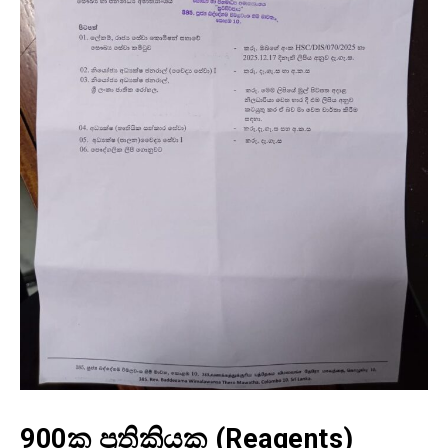
900ක ප්‍රතික්‍රියක (Reagents)