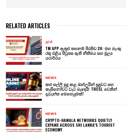
RELATED ARTICLES
පුවත්
TM APP ඇතුළු තහනම් පිරමිඩ 26: මහ බැංකු
රතු එළිය පිටුපස ඇති නීතිමය සහ මූල්‍ය
යථාර්ථය
NEWS
කළු සල්ලි සුදු කළ ඔන්ලයින් සූදුවට සහ
කැසිනෝවට වැට බැඳෙයි: TRCSL වෙතින්
දැවැන්ත මෙහෙයුමක්!
NEWS
CRYPTO-HAWALA NETWORKS QUIETLY
EXPAND ACROSS SRI LANKA’S TOURIST
ECONOMY