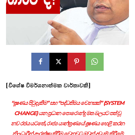
[
විශේෂ විමර්ශනාත්මක වාර්තාවකි]
“
දූෂණය පිටුදැකීම” සහ “පද්ධතිමය වෙනසක්” (
SYSTEM
CHANGE)
යන ප්‍රධාන පොරොන්දු මත බලයට පත් වූ
නව රජය යටතේ
,
රාජ්‍ය යාන්ත්‍රණයේ දූෂණය හෙළි කරන
නිලධාරීන් ආරක්ෂා කිරීම වෙනුවට ඔවුන් දඩයම් කිරීමේ