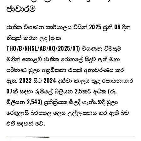
ජාවාරම
ජාතික විගණන කාර්යාලය විසින්
2025
ජුනි
06
දින
නිකුත් කරන ලද (අංක
THO/B/NHSL/AB/AQ/2025/01)
විගණන විමසුම
මගින් කොළඹ ජාතික රෝහලේ සිදුව ඇති මහා
පරිමාණ මූල්‍ය අක්‍රමිකතා රැසක් අනාවරණය කර
ඇත.
2022
සිට
2024
දක්වා කාලය තුළ රසායනාගාර
07
ක් සඳහා රුපියල් බිලියන
2.5
කට අධික (රු.
මිලියන
2,543)
ප්‍රතික්‍රියක මිලදී ගැනීමේදී මූල්‍ය
රෙගුලාසි බරපතල ලෙස උල්ලංඝනය කර ඇති බව
එහි සඳහන් වේ.