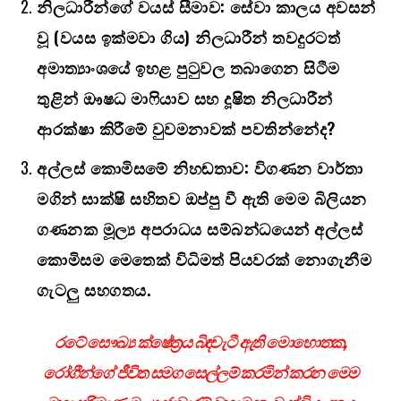
නිලධාරීන්ගේ වයස් සීමාව:
සේවා කාලය අවසන්
වූ (වයස ඉක්මවා ගිය) නිලධාරීන් තවදුරටත්
අමාත්‍යාංශයේ ඉහළ පුටුවල තබාගෙන සිටීම
තුළින් ඖෂධ මාෆියාව සහ දූෂිත නිලධාරීන්
ආරක්ෂා කිරීමේ වුවමනාවක් පවතින්නේද
?
අල්ලස් කොමිසමේ නිහඬතාව:
විගණන වාර්තා
මගින් සාක්ෂි සහිතව ඔප්පු වී ඇති මෙම බිලියන
ගණනක මූල්‍ය අපරාධය සම්බන්ධයෙන් අල්ලස්
කොමිසම මෙතෙක් විධිමත් පියවරක් නොගැනීම
ගැටලු සහගතය.
රටේ සෞඛ්‍ය ක්ෂේත්‍රය බිඳවැටී ඇති මොහොතක
,
රෝගීන්ගේ ජීවිත සමග සෙල්ලම් කරමින් කරන මෙම