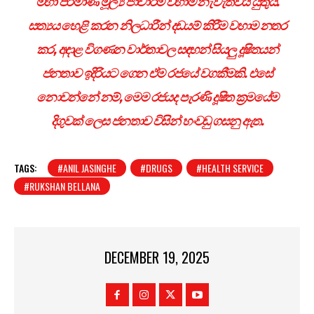
මහා පරිමාණ මූල්‍ය ජාවාරම් වහාම නැවැත්විය යුතුය.
සත්‍යය හෙළි කරන නිලධාරීන් දඩයම් කිරීම වහාම නතර
කර
,
අදාළ විගණන වාර්තාවල සඳහන් සියලු දූෂිතයන්
ජනතාව ඉදිරියට ගෙන ඒම රජයේ වගකීමකි. එසේ
නොවන්නේ නම්
,
මෙම රජයද පැරණි දූෂිත ක්‍රමයේම
දිගුවක් ලෙස ජනතාව විසින් හංවඩු ගසනු ඇත.
TAGS:
#ANIL JASINGHE
#DRUGS
#HEALTH SERVICE
#RUKSHAN BELLANA
DECEMBER 19, 2025