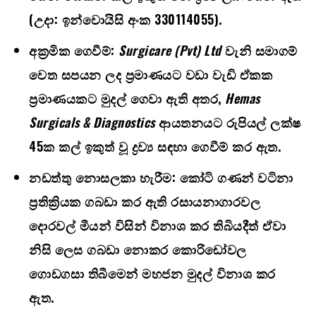
(උදා: ඉන්වොයිසි අංක
330114055).
අක්‍රමික ගෙවීම්:
Surgicare (Pvt) Ltd
වැනි සමාගම්
වෙත සපයන ලද ප්‍රමාණයට වඩා වැඩි ඒකක
ප්‍රමාණයකට මුදල් ගෙවා ඇති අතර
,
Hemas
Surgicals & Diagnostics
ආයතනයට රුපියල් ලක්ෂ
45
ක කල් ඉකුත් වූ ද්‍රව්‍ය සඳහා ගෙවීම් කර ඇත.
නඩත්තු නොසලකා හැරීම:
කෝටි ගණන් වටිනා
ප්‍රතික්‍රියක ගබඩා කර ඇති රසායනාගාරවල
දොරවල් මීයන් විසින් විනාශ කර තිබියදීත් ඒවා
නිසි ලෙස ගබඩා නොකර කොරිඩෝවල
ගොඩගසා තිබීමෙන් මහජන මුදල් විනාශ කර
ඇත.