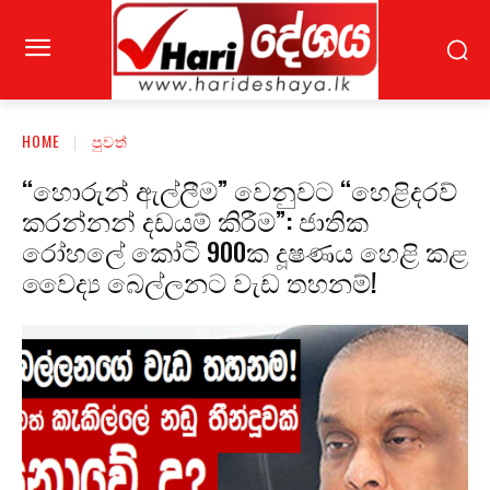
HOME
පුවත්
“හොරුන් ඇල්ලීම” වෙනුවට “හෙළිදරව්
කරන්නන් දඩයම් කිරීම”: ජාතික
රෝහලේ කෝටි 900ක දූෂණය හෙළි කළ
වෛද්‍ය බෙල්ලනට වැඩ තහනම්!