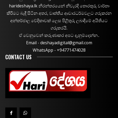
harideshaya.lk නිරන්තරයෙන් නිවැරදි තොරතුරු වාර්තා
කිරීමට බැඳී සිටින අතර, වෘත්තීය ආචාරධර්මවලට ගරුකරන
අන්තර්ජාල වේදිකාවක් ලෙස පිළිතුරු ලබාදීමේ අයිතියට
ගරුකරයි.
ඒ වෙනුවෙන් කරුණාකර අපට දැනුම්දෙන්න..
Email -
deshayadigital@gmail.com
WhatsApp - ‪+94771474028
CONTACT US