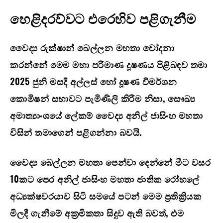
හෙළිදරව්වට එරෙහිව පළිගැනීම
වෛද්‍ය රුක්ෂාන් බෙල්ලන මහතා චෝදනා
කරන්නේ මෙම මහා පරිමාණ දූෂණය පිළිබඳව තමා
2025
ජුනි මසදී අල්ලස් හෝ දූෂණ විමර්ශන
කොමිෂන් සභාවට පැමිණිලි කිරීම නිසා
,
සෞඛ්‍ය
අමාත්‍යාංශයේ ලේකම් වෛද්‍ය අනිල් ජාසිංහ මහතා
විසින් තමාගෙන් පළිගන්නා බවයි.
වෛද්‍ය බෙල්ලන මහතා පෙන්වා දෙන්නේ මීට වසර
10
කට පෙර අනිල් ජාසිංහ මහතා ජාතික රෝහලේ
අධ්‍යක්ෂවරයාව සිටි සමයේ පටන් මෙම ප්‍රතික්‍රියක
මිලදී ගැනීමේ අක්‍රමිකතා සිදුව ඇති බවත්
,
එම