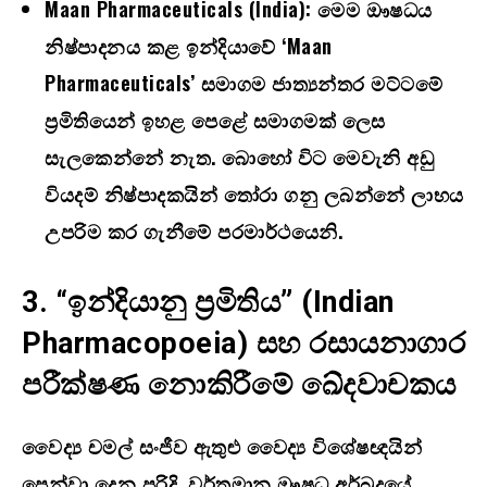
Maan Pharmaceuticals (India):
මෙම ඖෂධය
නිෂ්පාදනය කළ ඉන්දියාවේ
‘Maan
Pharmaceuticals’
සමාගම ජාත්‍යන්තර මට්ටමේ
ප්‍රමිතියෙන් ඉහළ පෙළේ සමාගමක් ලෙස
සැලකෙන්නේ නැත. බොහෝ විට මෙවැනි අඩු
වියදම් නිෂ්පාදකයින් තෝරා ගනු ලබන්නේ ලාභය
උපරිම කර ගැනීමේ පරමාර්ථයෙනි.
3. “
ඉන්දියානු ප්‍රමිතිය” (
Indian
Pharmacopoeia)
සහ රසායනාගාර
පරීක්ෂණ නොකිරීමේ ඛේදවාචකය
වෛද්‍ය චමල් සංජීව ඇතුළු වෛද්‍ය විශේෂඥයින්
පෙන්වා දෙන පරිදි
,
වර්තමාන ඖෂධ අර්බුදයේ