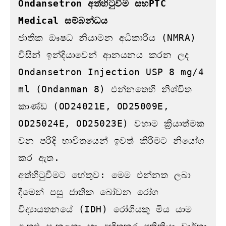
Ondansetron අත්හිටුවීම සහPTC 
Medical සම්බන්ධය
ජාතික ඖෂධ නියාමන අධිකාරිය (NMRA) 
විසින් ඉන්දියාවෙන් ආනයනය කරන ලද 
Ondansetron Injection USP 8 mg/4 
ml (Ondanman 8) එන්නතෙහි නිශ්චිත 
කාණ්ඩ (OD24021E, OD25009E, 
OD25024E, OD25023E) වහාම ක්‍රියාත්මක 
වන පරිදි භාවිතයෙන් ඉවත් කිරීමට නියෝග 
කර ඇත.

අත්හිටුවීමට හේතුව: මෙම එන්නත ලබා 
දීමෙන් පසු ජාතික බෝවන රෝග 
විද්‍යායතනයේ (IDH) රෝගියකු මිය යාම 