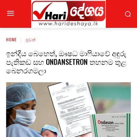
HOME
පුවත්
ඉන්දීය බෙහෙත්, ඖෂධ මාෆියාවේ අඳුරු
පැතිකඩ සහ ONDANSETRON තහනම තුළ
බෙනරගමලා