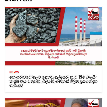
NEWS
නොරොච්චෝලෙට ගෙන්වූ ගල්අඟුරු නැව් 19ම බාලයි:
තාක්ෂණය වනසන, බිලියන ගණනක් ගිලින ප්‍රසම්පාදන
මාෆියාව