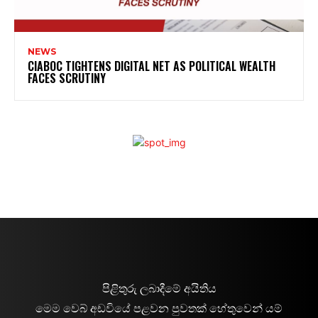
NEWS
CIABOC TIGHTENS DIGITAL NET AS POLITICAL WEALTH
FACES SCRUTINY
පිළිතුරු ලබාදීමේ අයිතිය
මෙම වෙබ් අඩවියේ පළවන පුවතක් හේතුවෙන් යම්