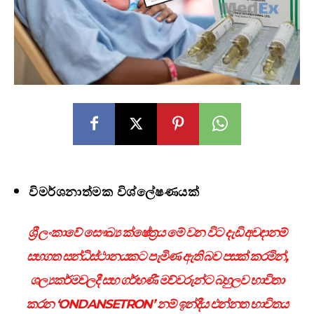
විමර්ශනාත්මක විශ්ලේෂණයක්
ශ්‍රී ලංකාවේ සෞඛ්‍ය ක්ෂේත්‍රය මේ වන විට දැඩි අවදානම්
සහගත සන්ධිස්ථානයකට පැමිණ ඇති බව පසක් කරමින්
,
ශල්‍යකර්මවලදී සහ ගර්භණී මව්වරුන්ට බහුලව භාවිතා
කරන
‘ONDANSETRON’
නම් ඉන්දීය එන්නත භාවිතය