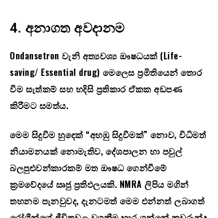
4. අනාගත අවදානම
Ondansetron
වැනි අත්‍යවශ්‍ය ඖෂධයක් (
Life-
saving/ Essential drug)
මෙලෙස ප්‍රමිතියෙන් තොර
වීම සැත්කම් සහ හදිසි ප්‍රතිකාර ඒකක අඩපණ
කිරීමට සමත්ය.
මෙම සිදුවීම හුදෙක් “අහඹු සිදුවීමක්” නොව
,
විධිමත්
නියාමනයක් නොමැතිව
,
දේශපාලන හා පවුල්
බලපුළුවන්කාරකම් මත ඖෂධ ගෙන්වීමේ
ක්‍රමවේදයේ ඍජු ප්‍රතිඵලයකි.
NMRA
ලිපිය මගින්
තහනම පැනවුවද
,
දැනටමත් මෙම එන්නත් ලබාගත්
රෝගීන්ගේ ජීවිතවල වගකීම භාර ගන්නේ කවුරුන්ද