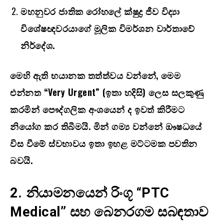
මහනුවර ජාතික රෝහලේ ක්ෂුද්‍ර ජීව විද්‍යා
විශේෂඥවරයාගේ මූලික විමර්ශන වාර්තාවේ
නිර්දේශ.
මෙහි ඇති භයානක තත්ත්වය වන්නේ
,
මෙම
එන්නත “
Very Urgent” (
ඉතා හදිසි) ලෙස සලකුණු
කරමින් පෞද්ගලික අංශයෙන් ද ඉවත් කිරීමට
නියෝග කර තිබීමයි. මින් ගම්‍ය වන්නේ ඖෂධයේ
විස වීමේ ස්වභාවය ඉතා ඉහළ මට්ටමක පවතින
බවයි.
2.
නියාමනයෙන් රිංගූ “
PTC
Medical”
සහ බෙනරගම සබඳතාව