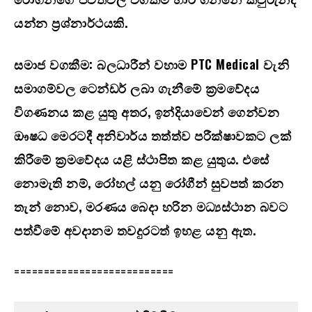
යන්න ප්‍රශ්නාර්ථයකි.
සමාජ වගකීම:
බලධාරීන් වහාම
PTC Medical
වැනි
සමාගම්වල ටෙන්ඩර් ලබා ගැනීමේ ක්‍රමවේදය
විගණනය කළ යුතු අතර
,
ඉන්දියාවෙන් ගෙන්වන
ඖෂධ මෙරටදී අනිවාර්ය තත්ත්ව පරීක්ෂාවකට ලක්
කිරීමේ ක්‍රමවේදය යළි ස්ථාපිත කළ යුතුය. එසේ
නොමැති නම්
,
රෝහල් යනු රෝගීන් සුවපත් කරන
තැන් නොව
,
මරණය බෙදා හරින මධ්‍යස්ථාන බවට
පත්වීමේ අවදානම තවදුරටත් ඉහළ යනු ඇත.
===========================