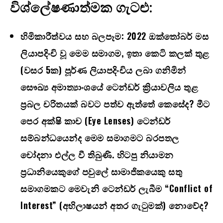
විශ්ලේෂණාත්මක ගැටළු:
හිමිකාරීත්වය සහ බලපෑම:
2022
ඔක්තෝබර් මස
ලියාපදිංචි වූ මෙම සමාගම
,
ඉතා කෙටි කලක් තුළ
(වසර
5
ක) පූර්ණ ලියාපදිංචිය ලබා ගනිමින්
සෞඛ්‍ය අමාත්‍යාංශයේ ටෙන්ඩර් ක්‍රියාවලිය තුළ
ප්‍රබල චරිතයක් බවට පත්ව ඇත්තේ කෙසේද
?
මීට
පෙර අක්ෂි කාච (
Eye Lenses)
ටෙන්ඩර්
සම්බන්ධයෙන්ද මෙම සමාගමට බරපතල
චෝදනා එල්ල වී තිබුණි. හිටපු නියාමන
ප්‍රධානියෙකුගේ පවුලේ සාමාජිකයෙකු සතු
සමාගමකට මෙවැනි ටෙන්ඩර් ලැබීම “
Conflict of
Interest” (
අභිලාෂයන් අතර ගැටුමක්) නොවේද
?