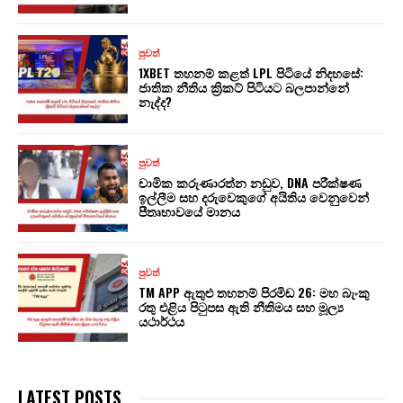
පුවත්
1XBET තහනම් කළත් LPL පිටියේ නිදහසේ:
ජාතික නීතිය ක්‍රිකට් පිටියට බලපාන්නේ
නැද්ද?
පුවත්
චාමික කරුණාරත්න නඩුව, DNA පරීක්ෂණ
ඉල්ලීම සහ දරුවෙකුගේ අයිතිය වෙනුවෙන්
පීතෘභාවයේ මානය
පුවත්
TM APP ඇතුළු තහනම් පිරමිඩ 26: මහ බැංකු
රතු එළිය පිටුපස ඇති නීතිමය සහ මූල්‍ය
යථාර්ථය
LATEST POSTS