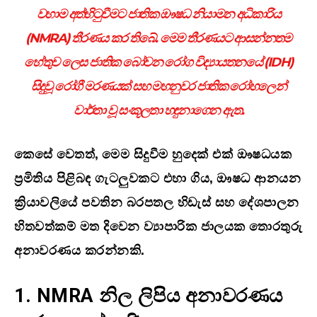
වහාම අත්හිටුවීමට ජාතික ඖෂධ නියාමන අධිකාරිය
(
NMRA)
තීරණය කර තිබේ. මෙම තීරණයට ආසන්නතම
හේතුව ලෙස ජාතික බෝවන රෝග විද්‍යායතනයේ (
IDH)
සිදුවූ රෝගී මරණයක් සහ මහනුවර ජාතික රෝහලෙන්
වාර්තා වූ සංකූලතා හඳුනාගෙන ඇත.
කෙසේ වෙතත්
,
මෙම සිදුවීම හුදෙක් එක් ඖෂධයක
ප්‍රමිතිය පිළිබඳ ගැටලුවකට එහා ගිය
,
ඖෂධ ආනයන
ක්‍රියාවලියේ පවතින බරපතල හිඩැස් සහ දේශපාලන
හිතවත්කම් මත දිවෙන ව්‍යාපාරික ජාලයක තොරතුරු
අනාවරණය කරන්නකි.
1. NMRA
නිල ලිපිය අනාවරණය