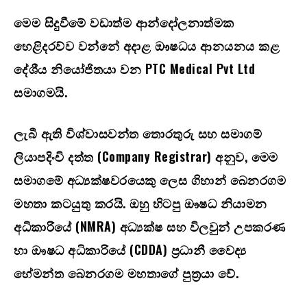
මෙම සිදුවීමේ වඩාත්ම ආන්දෝලනාත්මක
හෙළිදරව්ව වන්නේ අදාළ ඖෂධය ආනයනය කළ
දේශීය නියෝජිතයා වන
PTC Medical Pvt Ltd
සමාගමයි.
ලැබී ඇති විශ්වාසවන්ත තොරතුරු සහ සමාගම්
ලියාපදිංචි දත්ත (
Company Registrar)
අනුව
,
මෙම
සමාගමේ අධ්‍යක්ෂවරයෙකු ලෙස
ගිහාන් බෙනරගම
මහතා කටයුතු කරයි. ඔහු හිටපු ඖෂධ නියාමන
අධිකාරියේ (
NMRA)
අධ්‍යක්ෂ සහ විලවුන් උපකරණ
හා ඖෂධ අධිකාරියේ (
CDDA)
ප්‍රධානී වෛද්‍ය
හේමන්ත බෙනරගම මහතාගේ පුත්‍රයා වේ.