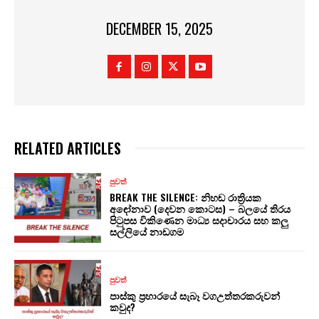
DECEMBER 15, 2025
RELATED ARTICLES
පුවත්
BREAK THE SILENCE: නිහඬ රාත්‍රියක
අඳෝනාව (දෙවන කොටස) – බලයේ තිරය
පිටුපස විකිණෙන මාධ්‍ය සදාචාරය සහ කලු
සල්ලියේ නාඩගම
පුවත්
පාස්කු ප්‍රහාරයේ සැබෑ වගඋත්තරකරුවන්
කවුද?