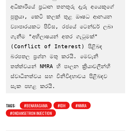
අධිකාරියේ ප්‍රධාන තනතුරු දැරූ අයෙකුගේ 
පුත්‍රයා, කෙටි කලක් තුළ ඖෂධ ආනයන 
ව්‍යාපාරයකට පිවිස, රජයේ ටෙන්ඩර් ලබා 
ගැනීම "අභිලාෂයන් අතර ගැටුමක්" 
(Conflict of Interest) පිළිබඳ 
බරපතල ප්‍රශ්න මතු කරයි. මෙවැනි 
තත්ත්වයන් NMRA හි පාලන ක්‍රියාවලීන්හි 
ස්වාධීනත්වය සහ විනිවිදභාවය පිළිබඳව 
සැක පහළ කරයි.
TAGS:
#BENARAGAMA
#IDH
#NMRA
#ONDANSETRON INJECTION