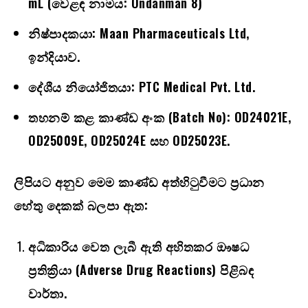
mL (
වෙළඳ නාමය:
Ondanman 8)
නිෂ්පාදකයා:
Maan Pharmaceuticals Ltd,
ඉන්දියාව.
දේශීය නියෝජිතයා:
PTC Medical Pvt. Ltd.
තහනම් කළ කාණ්ඩ අංක (
Batch No): OD24021E,
OD25009E, OD25024E
සහ
OD25023E.
ලිපියට අනුව මෙම කාණ්ඩ අත්හිටුවීමට ප්‍රධාන
හේතු දෙකක් බලපා ඇත:
අධිකාරිය වෙත ලැබී ඇති අහිතකර ඖෂධ
ප්‍රතික්‍රියා (
Adverse Drug Reactions)
පිළිබඳ
වාර්තා.