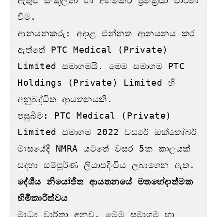
ඇතුළු සංකූලතා හා අහිතකර ප්‍රතික්‍රියා වාර්තා 
වීම.

ආනයනකරු: අදාළ එන්නත ආනයනය කර 
ඇත්තේ PTC Medical (Private) 
Limited සමාගමයි. මෙම සමාගම PTC 
Holdings (Private) Limited හි 
අනුබද්ධිත ආයතනයකි.

පසුබිම: PTC Medical (Private) 
Limited සමාගම 2022 වසරේ ඔක්තෝබර් 
මාසයේදී NMRA යටතේ වසර 5ක කාලයක් 
දේශීය නියෝජිත ආයතනයේ මතභේදාත්මක 
හිමිකාරිත්වය
මාධ්‍ය වාර්තා අනුව, මෙම සමාගම හා 