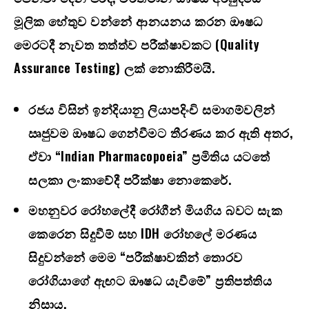
මූලික හේතුව වන්නේ ආනයනය කරන ඖෂධ
මෙරටදී නැවත තත්ත්ව පරීක්ෂාවකට (
Quality
Assurance Testing)
ලක් නොකිරීමයි.
රජය විසින් ඉන්දියානු ලියාපදිංචි සමාගම්වලින්
ඍජුවම ඖෂධ ගෙන්වීමට තීරණය කර ඇති අතර
,
ඒවා “
Indian Pharmacopoeia”
ප්‍රමිතිය යටතේ
සලකා ලංකාවේදී පරීක්ෂා නොකෙරේ.
මහනුවර රෝහලේදී රෝගීන් මියගිය බවට සැක
කෙරෙන සිදුවීම් සහ
IDH
රෝහලේ මරණය
සිදුවන්නේ මෙම “පරීක්ෂාවකින් තොරව
රෝගියාගේ ඇඟට ඖෂධ යැවීමේ” ප්‍රතිපත්තිය
නිසාය.