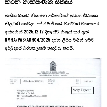
කරන තාක්ෂණික සත්‍යය
ජාතික ඖෂධ නියාමන අධිකාරියේ ප්‍රධාන විධායක
නිලධාරී වෛද්‍ය කේ.එම්.ජී.කේ. බණ්ඩාර මහතාගේ
අත්සනින්
2025.12.12
දිනැතිව නිකුත් කර ඇති
NMRA/PA3/ADR04/2025
දරන ලිපිය මගින් මෙම
අර්බුදයේ බරපතලකම තහවුරු කරයි.