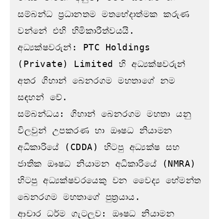
සම්බන්ධ ප්‍රධානතම මතභේදාත්මක කරුණ 
වන්නේ එහි හිමිකාරීත්වයයි.

අධ්‍යක්ෂවරුන්: PTC Holdings 
(Private) Limited හි අධ්‍යක්ෂවරුන් 
අතර ගිහාන් බෙනරගම මහතාගේ නම 
සඳහන් වේ.

සම්බන්ධය: ගිහාන් බෙනරගම මහතා යනු 
විලවුන් උපකරණ හා ඖෂධ නියාමන 
අධිකාරියේ (CDDA) හිටපු අධ්‍යක්ෂ සහ 
ජාතික ඖෂධ නියාමන අධිකාරියේ (NMRA) 
හිටපු අධ්‍යක්ෂවරයෙකු වන වෛද්‍ය හේමන්ත 
බෙනරගම මහතාගේ පුත්‍රයාය.

ආචාර ධර්ම ගැටලුව: ඖෂධ නියාමන 