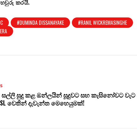
හවුරු කරයි.
OC
#DUMINDA DISSANAYAKE
#RANIL WICKREMASINGHE
RERA
S
 සල්ලි සුදු කළ ඔන්ලයින් සූදුවට සහ කැසිනෝවට වැට 
SL වෙතින් දැවැන්ත මෙහෙයුමක්!