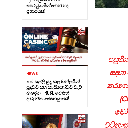
පෙරටුගාමීන්ගෙන් තද
ප්‍රහාරයක්
පසුගි
සඳහා 
NEWS
කළු සල්ලි සුදු කළ ඔන්ලයින්
කරගෙන
සූදුවට සහ කැසිනෝවට වැට
බැඳෙයි: TRCSL වෙතින්
(C
දැවැන්ත මෙහෙයුමක්!
චෝද
වටිනාක