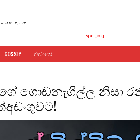
AUGUST 6, 2026
GOSSIP
වීඩියෝ
 ගේ ගොඩනැගිල්ල නිසා රන
ත්අඩංගුවට!