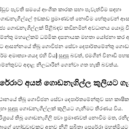
ුව පැවති සමයේ ආංශික කාරක සභා පැවැත්වීම සඳහා
ු ගොඩනැගිල්ලේ ඉඩකඩ ප්‍රමාණවත් නොවීම හේතුවෙන් 
ජ්‍ය ගොඩනැගිල්ලක් පිළිබඳව කඩිනමින් අවධානය යොමු වී
මේන්තු මහලේකම් ධම්මික දසනායක මහතා යෝජනා කර 
ුවට ආසන්නයේ තිබූ ගොවිජන සේවා දෙපාර්තමේන්තු ගොඩ
ම අමාත්‍යාංශයද එහි විය) සුදුසු බවත්, එමගින් විනාඩි පහක
මේන්තුවට අදාළ නිලධාරීන් ගෙන්වා ගත හැකි බවත්ය.
රේරාට අයත් ගොඩනැගිල්ල කුලියට ගැ
්ථානයේ තිබූ ගොවිජන සේවා දෙපාර්තමේන්තුව සහ කෘෂික
ඳහා සුදුසු ගොඩනැගිල්ලක් කුලියට ගැනීමට තීරණය විය.
රිශ්‍රයේ තිබූ ගොඩනැගිලි පවා ප්‍රමාණවත් නොවීම මත, රනිල
මහතාගේ හෝඩුවාවකට අනුව නිළි සබීතා පෙරේරා මහත්මියට