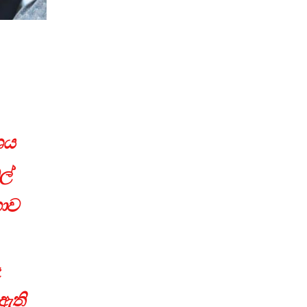
ශය
ල්
ාව
ඇති