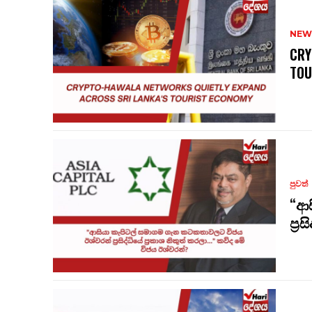
NEW
CRY
TOU
පුවත්
“ආස
ප්‍