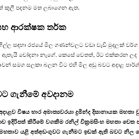
් කුලී පදනම මත ලබාගෙන ඇත.
හ ආරක්ෂක තර්ක
ල්ල සඳහා රජයේ මිල ගණන්වලට වඩා වැඩි මුදලක් වර්ග
 ඇතැයි චෝදනා නැගේ. කෙසේ වෙතත්, ඊට එක්කරන ලද
වන් සමග සලකා බලන විට එහි මිල අඩු බවට අදාළ පාර්ශ
ුවට ගැනීමේ අවදානම
අදාළව විෂය භාර අමාත්‍යවරයා දුමින්ද දිසානායක මහතා ව
ිකාව ඉදිරිපත් කිරීමේ වගකීම රනිල් වික්‍රමසිංහ මහතා වෙත 
 මහතාව යළි අත්අඩංගුවට ගැනීමට ඉඩක් ඇති බවට නි