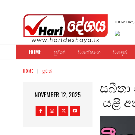
THURSDAY, 
HOME
පුවත්
විශේෂාංග
විදෙස්
HOME
පුවත්
සබීතා
NOVEMBER 12, 2025
යළි අ