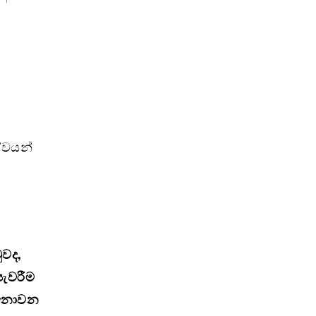
්වයන්
ුවද,
පැවරීම
ල නොවන