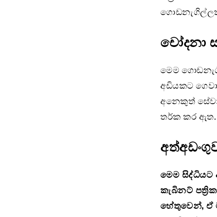
ගොඩනැගිල්ලක
චෝදනා ස
මෙම ගොඩනැගි
අඩියකට ගෙවා
අනෙකුත් සේවා
තර්ක කර ඇත.
අත්අඩංග
මෙම සිද්ධියට 
කැබිනට් පත්‍ර
හේතුවෙන්, ඒ