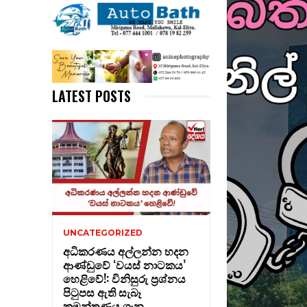
LATEST POSTS
UNCATEGORIZED
අධිකරණය අල්ලන්න හදන
ආණ්ඩුවේ ‘වයස් නාටකය’
හෙළිවේ!: විනිසුරු ප්‍රශ්නය
පිටුපස ඇති සැබෑ
කුමන්ත්‍රණය ගැන