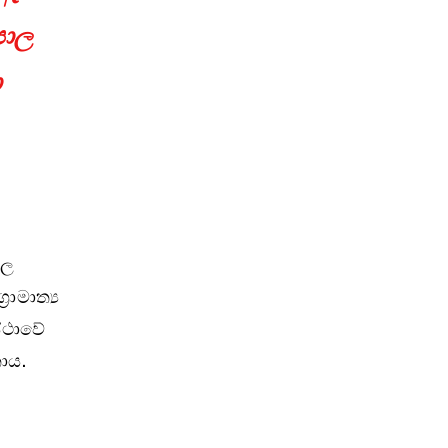
පාල
ා
්ල
රාමාත්‍ය
ස්ථාවේ
ාය.