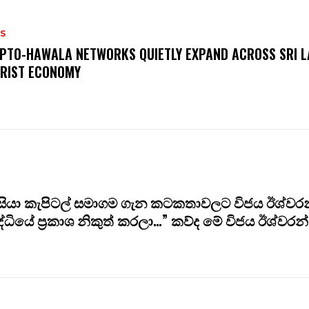
S
PTO-HAWALA NETWORKS QUIETLY EXPAND ACROSS SRI L
RIST ECONOMY
ියා කැපිටල් සමාගම ගැන කටකතාවලට විජය ඊශ්වරන
රසිද්ධියේ ප්‍රකාශ නිකුත් කරලා…” කව්ද මේ විජය ඊශ්වරන්