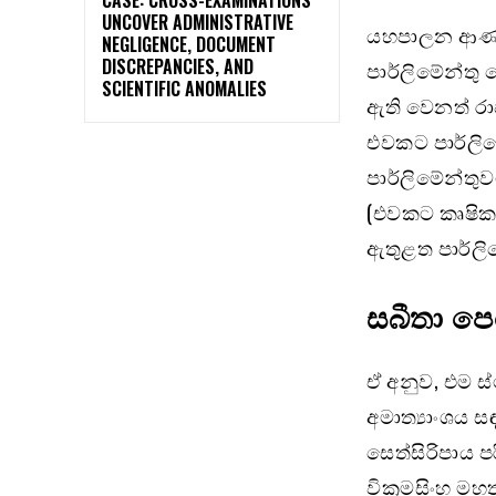
UNCOVER ADMINISTRATIVE
යහපාලන ආණ්ඩ
NEGLIGENCE, DOCUMENT
DISCREPANCIES, AND
පාර්ලිමේන්ත
SCIENTIFIC ANOMALIES
ඇති වෙනත් රා
එවකට පාර්ලි
පාර්ලිමේන්ත
(එවකට කෘෂිකර්
ඇතුළත පාර්ලි
සබීතා පෙ
ඒ අනුව, එම ස
අමාත්‍යාංශය ස
සෙත්සිරිපාය ප
වික්‍රමසිංහ 