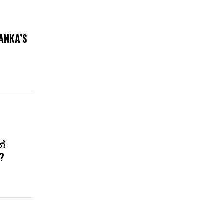
ANKA’S
්
?