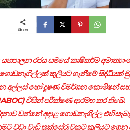
Share
ය යහපාලන රජය සමයේ කෘෂිකර්ම අමාත්‍යාං
ගොඩනැගිල්ලක් කුලියට ගැනීමේ සිද්ධියක් මු
 අල්ලස් හෝ දූෂණ විමර්ශන කොමිෂන් සභ
IABOC) විසින් පරීක්ෂණ ආරම්භ කර තිබේ.
නාව වන්නේ අදාළ ගොඩනැගිල්ල එහි සැබෑ
මට වඩා වැඩි තක්සේරුවකට කුලියට ගෙන 