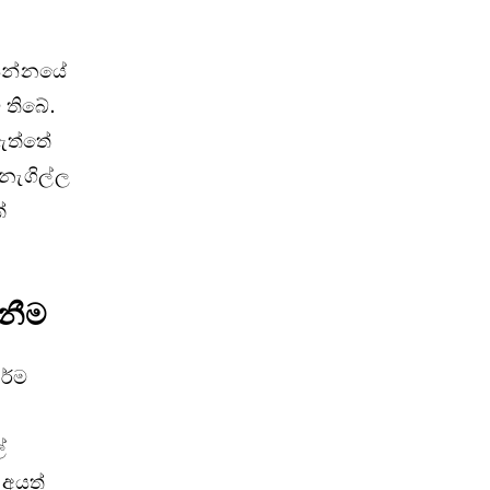
ආසන්නයේ
 තිබේ.
ඇත්තේ
නැගිල්ල
්
නීම
ර්ම
්
 අයත්