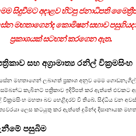
ෙම සිදුවීමට අදාළව හිටපු ජනාධිපති මෛත්‍රී
ිසේන මහතාගෙන්ද කොමිෂන් සභාව පසුගියද
ප්‍රකාශයක් සටහන් කරගෙන ඇත.
්‍රිකාව සහ අග්‍රාමාත්‍ය රනිල් වික්‍රමසිංහ
ිරිසේන මහතාගෙන් ලබාගත් ප්‍රකාශ අනුව මෙම ගොඩනැගිල
සම්බන්ධ කැබිනට් පත්‍රිකාව ඉදිරිපත් කර ඇත්තේ එවකට අග්‍
ල් වික්‍රමසිංහ මහතා බව හෙළිදරව් වී තිබේ. සිද්ධිය වන අව
ත්‍යවරයා ලෙස කටයුතු කර ඇත්තේ දුමින්ද දිසානායක මහත
ැනීමේ පසුබිම