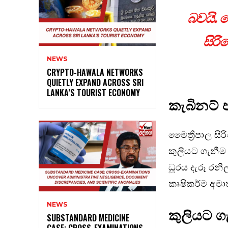
බවයි. ම
සිර
NEWS
CRYPTO-HAWALA NETWORKS
QUIETLY EXPAND ACROSS SRI
LANKA’S TOURIST ECONOMY
කැබිනට් පත
මෛත්‍රීපාල ස
කුලියට ගැනීම 
ධූරය දැරූ රනි
කෘෂිකර්ම අමා
NEWS
කුලියට ග
SUBSTANDARD MEDICINE
CASE: CROSS-EXAMINATIONS