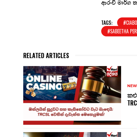
ආරංචි මාර්ග ත
TAGS:
#CIAB
#SABEETHA PE
RELATED ARTICLES
NEW
කළු
TRC