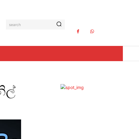
search
ිල්