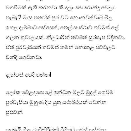
වගවීමක් ඇති කරනවා කියලා පොරොන්දු වෙලා.
හැබැයි මාස හතරක් පුරාවට නොනවත්වාම මිල
ඉහළ දැම්මාට පස්සෙත්, තෙල් සංස්ථාව තවමත් ලේ
ගලන තුවාලයක්. නිලධාරීන් තවමත් සුරසැප විඳිනවා.
ඒත් පුරවැසියන් තවමත් තමන් නොකළ පව්වලට
වන්දි ගෙවනවා.
දැන්වත් අවදි වන්න!
ලෝක වෙළඳපොළේ ඉන්ධන මිලට මුදල් ගෙවීම
පුරවැසියා මුහුණ දිය යුතු යථාර්ථයක් වෙන්න
පුළුවන්.
හැබැයි මිල වැඩිකිරීමක් විදිහට වෙස්ගන්වලා,