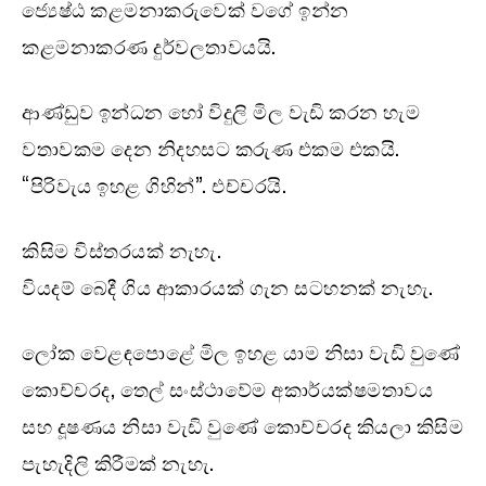
ජ්‍යෙෂ්ඨ කළමනාකරුවෙක් වගේ ඉන්න
කළමනාකරණ දුර්වලතාවයයි.
ආණ්ඩුව ඉන්ධන හෝ විදුලි මිල වැඩි කරන හැම
වතාවකම දෙන නිදහසට කරුණ එකම එකයි.
“පිරිවැය ඉහළ ගිහින්”. එච්චරයි.
කිසිම විස්තරයක් නැහැ.
වියදම් බෙදී ගිය ආකාරයක් ගැන සටහනක් නැහැ.
ලෝක වෙළඳපොළේ මිල ඉහළ යාම නිසා වැඩි වුණේ
කොච්චරද, තෙල් සංස්ථාවේම අකාර්යක්ෂමතාවය
සහ දූෂණය නිසා වැඩි වුණේ කොච්චරද කියලා කිසිම
පැහැදිලි කිරීමක් නැහැ.