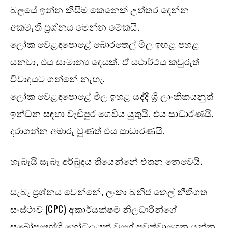
බලයේ ඉන්න කිසිම කෙනෙක් උත්තර දෙන්න
අකමැති ප්‍රශ්නය මෙන්න මේකයි.
ලෝක වෙළඳපොළේ බොරතෙල් මිල ඉහළ පහළ
යනවා, එය සාමාන්‍ය දෙයක්. ඒ යථාර්ථය කවුරුත්
විවාදයට ගන්නේ නැහැ.
ලෝක වෙළඳපොළේ මිල ඉහළ යද්දී ශ්‍රී ලාංකිකයනුත්
ඉන්ධන සඳහා වැඩිපුර ගෙවිය යුතුයි. එය සාධාරණයි.
දරාගන්න අමාරු වුණත් එය සාධාරණයි.
හැබැයි සැබෑ අර්බුදය තියෙන්නේ එතන නෙවෙයි.
සැබෑ ප්‍රශ්නය වෙන්නේ, ලංකා ඛනිජ තෙල් නීතිගත
සංස්ථාව (CPC) අකාර්යක්ෂම නිලධාරීන්ගේ
සුඛෝපභෝගී හෝටලයක් වගේ පවත්වාගෙන යන්න,