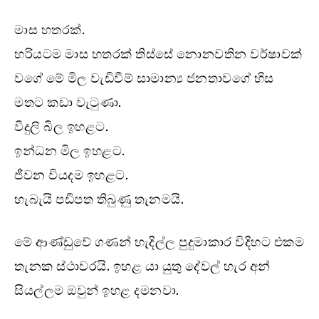
මාස හතරක්.
හරියටම මාස හතරක් තිස්සේ නොනවතින වර්ෂාවක්
වගේ මේ මිල වැඩිවීම් සාමාන්‍ය ජනතාවගේ හිස
මතට කඩා වැටුණා.
විදුලි බිල ඉහළට.
ඉන්ධන මිල ඉහළට.
ජීවන වියදම ඉහළට.
හැබැයි පඩිපත තිබුණු තැනමයි.
මේ ආණ්ඩුවේ ගණන් හැදිල්ල පුදුමාකාර විදිහට එකම
තැනක ස්ථාවරයි. ඉහළ යා යුතු දේවල් හැර අන්
සියල්ලම ඔවුන් ඉහළ දමනවා.