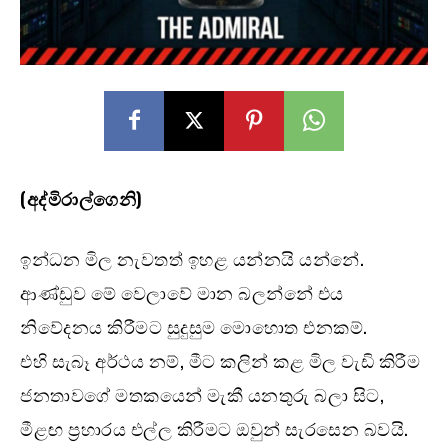
(අද්මිරාල්ගෙනි)
ඉන්ධන මිල නැවතත් ඉහළ යන්නයි යන්නේ.
ආණ්ඩුව මේ වෙලාවේ මාන බලන්නේ එය
නිවේදනය කිරීමට සුදුසුම මොහොත එනකම්.
එහි සැබෑ අර්ථය නම්, මීට කලින් කළ මිල වැඩි කිරීම
ජනතාවගේ මතකයෙන් මැකී යනතුරු බලා සිට,
මීළඟ ප්‍රහාරය එල්ල කිරීමට ඔවුන් සැරසෙන බවයි.