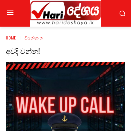
HOME
විශේෂාංග
අවදි වන්න!