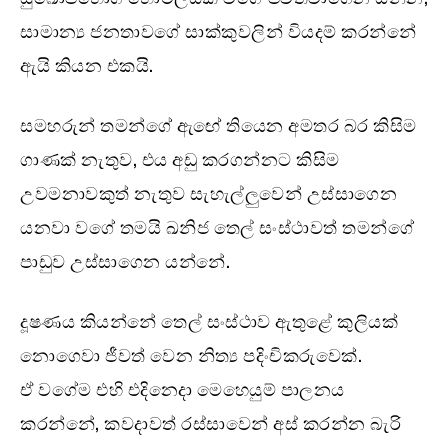
සාමාන්‍ය ජනතාවගේ සාක්කුවලින් වියදම් කරන්නේ
ඇයි කියන එකයි.
සමහරුන් තමන්ගේ ඇඟේ තියෙන අමතර බර කිසිම
ගාණක් නැතුව, එය අඩු කරගන්නට කිසිම
උවමනාවකුත් නැතුව සැහැල්ලුවෙන් උස්සාගෙන
යනවා වගේ තමයි ඛනිජ තෙල් සංස්ථාවත් තමන්ගේ
පාඩුව උස්සාගෙන යන්නේ.
දූෂණය කියන්නේ තෙල් සංස්ථාව ඇතුළේ කුලියක්
නොගෙවා ජීවත් වෙන නිත්‍ය පදිංචිකරුවෙක්.
ඒ වගේම එහි එදිනෙදා මෙහෙයුම් පාලනය
කරන්නේ, කවදාවත් රස්සාවෙන් අස් කරන්න බැරි