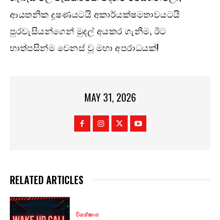
ආයතනික දූෂණයටයි අකාර්යක්ෂමතාවයටයි
පුරවැසියන්ගෙන් මුදල් අයකර ගැනීම, ඊට
හාත්පසින්ම වෙනස් වූ මහා අපරාධයක්!
MAY 31, 2026
RELATED ARTICLES
විශේෂාංග