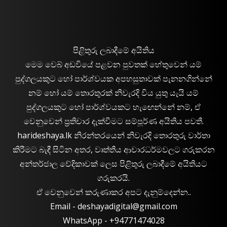
පිළිතුරු ලබාදීමේ අයිතිය
මෙම වෙබ් අඩවියේ පළවන පුවතක් හේතුවෙන් යම්
පුද්ගලයකුට හෝ පාර්ශ්වයක අපහසුතාවක් පැනනගින්නේ
නම් හෝ යම් තොරතුරක් නිවැරදි විය යුතු යැයි යම්
පුද්ගලයකුට හෝ පාර්ශ්වයකට හැඟෙන්නේ නම්, ඒ
වෙනුවෙන් ප්‍රතිචාර දැක්වීමට සම්පූර්ණ අයිතිය පවතී.
harideshaya.lk නිරන්තරයෙන් නිවැරදි තොරතුරු වාර්තා
කිරීමට බැඳී සිටින අතර, වෘත්තීය ආචාරධර්මවලට ගරුකරන
අන්තර්ජාල වේදිකාවක් ලෙස පිළිතුරු ලබාදීමේ අයිතියට
ගරුකරයි.
ඒ වෙනුවෙන් කරුණාකර අපට දැනුම්දෙන්න..
Email -
deshayadigital@gmail.com
WhatsApp - ‪+94771474028