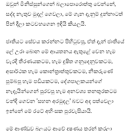
ඔවුන් මිනිස්සුන්ගෙන් බලාපොරොත්තු වෙන්නේ,
සද්ද නැතුව මුදල් ගෙවලා, මේ ගැන දැනුම් දුන්නාටත්
පින් දීලා කටවහගෙන ඉඳියි කියලයි.
ජාතියට සේවය කරන්නට පිහිටුවපු, ඒත් දැන් ජාතියේ
ලේ උරා බොන මේ ආයතනය ඇතුළේ වෙන හැම
වැරදි තීරණයකටම, හැම දූෂිත ගනුදෙනුවකටම,
අසාර්ථක හැම කොන්ත්‍රාත්තුවකටම, නිකරුණේ
පුම්බපු හැම පඩියකටම, දේශපාලකයන්ගේ
නෑදෑයින්ගෙන් පුරවපු හැම අනවශ්‍ය තනතුරකටම
වන්දි ගෙවන ‘සහන අරමුදල’ බවට අද පත්වෙලා
ඉන්නේ මේ රටේ අහිංසක පුරවැසියායි.
මේ ආණ්ඩුව බලයට ආවේ දූෂණය තුරන් කරලා