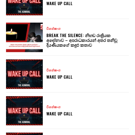
WAKE UP CALL
විශේෂාංග
BREAK THE SILENCE: නිහඬ රාත්‍රියක
අඳෝනාව – අපරාධකාරයන් අතර තනිවූ
දියණියකගේ කඳුළු කතාව
විශේෂාංග
WAKE UP CALL
විශේෂාංග
WAKE UP CALL