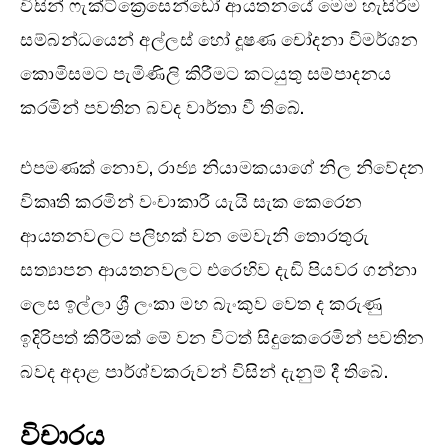
විසින් ෆැක්ට්ක්‍රෙසෙන්ඩෝ ආයතනයේ මෙම හැසිරීම
සම්බන්ධයෙන් අල්ලස් හෝ දූෂණ චෝදනා විමර්ශන
කොමිසමට පැමිණිලි කිරීමට කටයුතු සම්පාදනය
කරමින් පවතින බවද වාර්තා වී තිබේ.
එපමණක් නොව, රාජ්‍ය නියාමකයාගේ නිල නිවේදන
විකෘති කරමින් වංචාකාරී යැයි සැක කෙරෙන
ආයතනවලට පලිහක් වන මෙවැනි තොරතුරු
සත්‍යාපන ආයතනවලට එරෙහිව දැඩි පියවර ගන්නා
ලෙස ඉල්ලා ශ්‍රී ලංකා මහ බැංකුව වෙත ද කරුණු
ඉදිරිපත් කිරීමක් මේ වන විටත් සිදුකෙරෙමින් පවතින
බවද අදාළ පාර්ශ්වකරුවන් විසින් දැනුම් දී තිබේ.
විචාරය