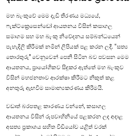
මහ බැංකුවේ මෙම දැඩි තීරණය මධ්‍යයේ,
ෆැක්ට්ක්‍රෙසෙන්ඩෝ ආයතනය විසින් කසාගල
සමාගම සහ මහ බැංකු නිවේදනය සම්බන්ධයෙන්
පැහැදිලි කිරීමක් නමින් ලිපියක් පළ කරන ලදී. “සත්‍ය
තොරතුරු” වෙනුවෙන් පෙනී සිටින බව පවසන මෙම
ආයතනය, ප්‍රායෝගිකව සිදුකර ඇත්තේ මහ බැංකුව
විසින් මහජනතාව ආරක්ෂා කිරීමට නිකුත් කළ
අනතුරු ඇඟවීම සාමාන්‍යකරණය කිරීමයි.
වඩාත් බරපතළ කාරණය වන්නේ, කසාගල
ආයතනය විසින් රූපවාහිනියේ පළකරන ලද අදාළ
අසත්‍ය ප්‍රකාශය සහිත වීඩියෝව යළිත් වරක්