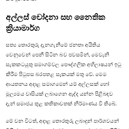
අල්ලස් චෝදනා සහ නෛතික
ක්‍රියාමාර්ග
සත්‍ය තොරතුරු දැනගැනීමේ ජනතා අයිතිය
වෙනුවෙන් පෙනී සිටින බව පවසමින්, මෙවැනි
සැකකටයුතු සමාගම්වල පෞද්ගලික අභිලාෂයන් ඉටු
කිරීම පිටුපස බරපතළ සැකයක් මතු වේ. මෙම
ආයතනය අදාළ සමාගමෙන් යම් අල්ලසක් හෝ
මූල්‍යමය වාසියක් ලබාගෙන ඇද්ද යන්න පිළිබඳව
දැන් සමාජය තුළ කතිකාවතක් නිර්මාණය වී තිබේ.
මේ වන විටත්, අදාළ තොරතුරු ලබාදුන් පාර්ශවයන්