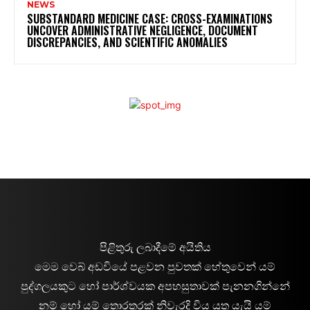
NEWS
SUBSTANDARD MEDICINE CASE: CROSS-EXAMINATIONS
UNCOVER ADMINISTRATIVE NEGLIGENCE, DOCUMENT
DISCREPANCIES, AND SCIENTIFIC ANOMALIES
පිළිතුරු ලබාදීමේ අයිතිය
මෙම වෙබ් අඩවියේ පළවන පුවතක් හේතුවෙන් යම්
පුද්ගලයකුට හෝ පාර්ශ්වයක අපහසුතාවක් පැනනගින්නේ
නම් හෝ යම් තොරතුරක් නිවැරදි විය යුතු යැයි යම්