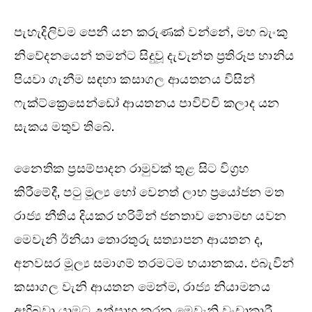
පැහැදිලිවම පෙනී යන කරුණක් වන්නේ, මහ බැංකු
නිවේදනයෙන් තමන්ට සිදුවූ දැවැන්ත ප්‍රතිරූප හානිය
පියවා ගැනීම සඳහා කසාගල ආයතනය විසින්
ෆැක්ට්ක්‍රෙසෙන්ඩෝ ආයතනය පාවිච්චි කලාද යන
සැකය මතුව තිබේ.
නෛතික ප්‍රසම්පාදන රාමුවක් තුළ සිට විග්‍රහ
කිරීමේදී, පටු මූල්‍ය හෝ වෙනත් ලාභ ප්‍රයෝජන මත
රාජ්‍ය නීතිය දියකර හරිමින් ජනතාව නොමඟ යවන
මෙවැනි ඊනියා තොරතුරු සත්‍යාපන ආයතන ද,
අනවසර මූල්‍ය සමාගම් තරමටම භයානකය. එබැවින්
කසාගල වැනි ආයතන මෙන්ම, රාජ්‍ය නියාමනය
අභිබවා යාමට උත්සාහ කරන මෙවැනි වංචාකාරී