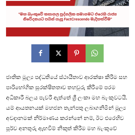
ජාතික මූල්‍ය පද්ධතියේ ස්ථායීතාව ආරක්ෂා කිරීම සහ
පාරිභෝගික සුරක්ෂිතතාව තහවුරු කිරීමේ පරම
අධිකාරී බලය පැවරී ඇත්තේ ශ්‍රී ලංකා මහ බැංකුවටයි.
යම් ආයතනයක් මහජන තැන්පතු ලබාගනිමින් මූල්‍ය
අවදානමක් නිර්මාණය කරන්නේ නම්, ඊට එරෙහිව
පූර්ව අනතුරු ඇඟවීම් නිකුත් කිරීම මහ බැංකුවේ