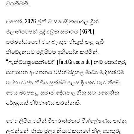
වගකීමකි.
එහෙත්, 2026 ජූනි මාසයේදී කසාගල ග්‍රීන්
ප්ලාන්ටේෂන් පුද්ගලික සමාගම (KGPL)
සම්බන්ධයෙන් මහ බැංකුව නිකුත් කළ දැඩි
නිවේදනයට එළිපිටම අභියෝග කරමින්,
“ෆැක්ට්ක්‍රෙසෙන්ඩෝ” (FactCrescendo) නම් තොරතුරු
සත්‍යාපන ආයතනය විසින් සිදුකළ මාධ්‍ය මැදිහත්වීම
හරහා රාජ්‍ය නීතිය සූක්ෂ්ම ලෙස දියකර හැර තිබේ.
මෙය බරපතළ සමාජ-දේශපාලනික සහ නෛතික
අර්බුදයක් නිර්මාණය කරන්නකි.
මෙම ලිපිය මඟින් විචාරාත්මකව විශ්ලේෂණය කරනු
ලබන්නේ, රාජ්‍ය මූල්‍ය නියාමකයාගේ නිල අනතුරු