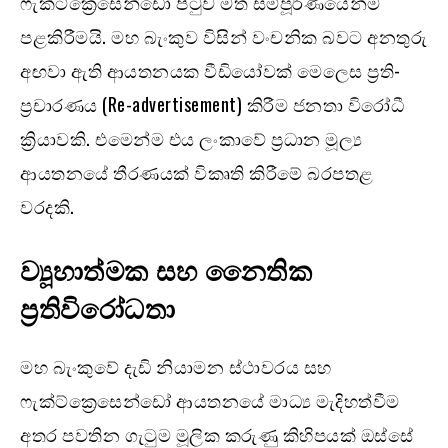
ෆැක්ට්ක්‍රෙසෙන්ඩෝ පිටුව මත සම්පූර්ණයෙන්ම
පළකිරීමයි. මහ බැංකුව විසින් වංචනික බවට අනතුරු
අඟවා ඇති ආයතනයක වීඩියෝවක් මෙලෙස ප්‍රති-
ප්‍රචාරණය (Re-advertisement) කිරීම ජනතා විරෝධී
ක්‍රියාවකි. එමෙන්ම එය ලංකාවේ ප්‍රධාන මූල්‍ය
ආයතනයේ තීරණයක් විකෘති කිරීමේ බරපතළ
වරදකි.
ව්‍යූහාත්මක සහ නෛතික
ප්‍රතිවිරෝධතා
මහ බැංකුවේ දැඩි නියාමන ස්ථාවරය සහ
ෆැක්ට්ක්‍රෙසෙන්ඩෝ ආයතනයේ මාධ්‍ය මැදිහත්වීම
අතර පවතින ගැටුම මූලික කරුණු කිහිපයක් ඔස්සේ