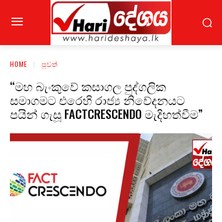
HOME
පුවත්
“මහ බැංකුවේ කසාගල පුද්ගලික
සමාගමට එරෙහි රාජ්‍ය නිවේදනයට
පයින් ගැසූ FACTCRESCENDO මැදිහත්වීම”