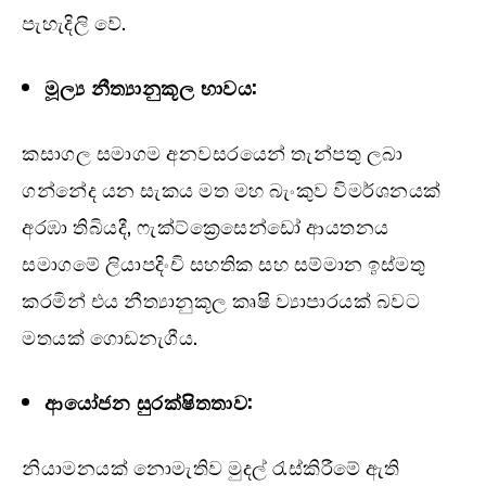
පැහැදිලි වේ.
මූල්‍ය නීත්‍යානුකූල භාවය:
කසාගල සමාගම අනවසරයෙන් තැන්පතු ලබා
ගන්නේද යන සැකය මත මහ බැංකුව විමර්ශනයක්
අරඹා තිබියදී, ෆැක්ට්ක්‍රෙසෙන්ඩෝ ආයතනය
සමාගමේ ලියාපදිංචි සහතික සහ සම්මාන ඉස්මතු
කරමින් එය නීත්‍යානුකූල කෘෂි ව්‍යාපාරයක් බවට
මතයක් ගොඩනැගීය.
ආයෝජන සුරක්ෂිතතාව:
නියාමනයක් නොමැතිව මුදල් රැස්කිරීමේ ඇති