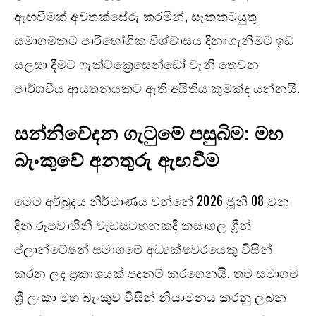
ඇඟවීමක් අවතක්සේරු කරමින්, සැකකටයුතු
සමාගමකට පාරිභෝගික විශ්වාසය දිනාගැනීමට ඉඩ
සලසා දීමට ෆැක්ට්ක්‍රෙසෙන්ඩෝ වැනි තෙවන
පාර්ශවීය ආයතනයකට ඇති අයිතිය කුමක්ද යන්නයි.
සන්නිවේදන ගැටුමේ පසුබිම: මහ
බැංකුවේ අනතුරු ඇඟවීම
මෙම අර්බුදය නිර්මාණය වන්නේ 2026 ජූනි 08 වන
දින රූපවාහිනී වැඩසටහනකදී කසාගල ග්‍රීන්
ප්ලාන්ටේෂන් සමාගමේ අධ්‍යක්ෂවරයෙකු විසින්
කරන ලද ප්‍රකාශයක් පදනම් කරගෙනයි. තම සමාගම
ශ්‍රී ලංකා මහ බැංකුව විසින් නියාමනය කරනු ලබන