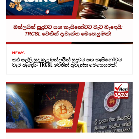
NEWS
කළු සල්ලි සුදු කළ ඔන්ලයින් සූදුවට සහ කැසිනෝවට
වැට බැඳෙයි: TRCSL වෙතින් දැවැන්ත මෙහෙයුමක්!