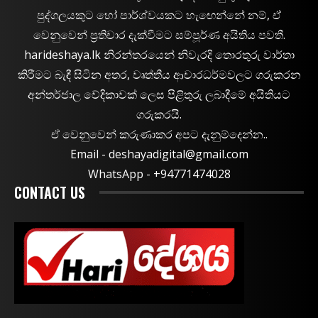
පුද්ගලයකුට හෝ පාර්ශ්වයකට හැඟෙන්නේ නම්, ඒ
වෙනුවෙන් ප්‍රතිචාර දැක්වීමට සම්පූර්ණ අයිතිය පවතී.
harideshaya.lk නිරන්තරයෙන් නිවැරදි තොරතුරු වාර්තා
කිරීමට බැඳී සිටින අතර, වෘත්තීය ආචාරධර්මවලට ගරුකරන
අන්තර්ජාල වේදිකාවක් ලෙස පිළිතුරු ලබාදීමේ අයිතියට
ගරුකරයි.
ඒ වෙනුවෙන් කරුණාකර අපට දැනුම්දෙන්න..
Email -
deshayadigital@gmail.com
WhatsApp - ‪+94771474028
CONTACT US