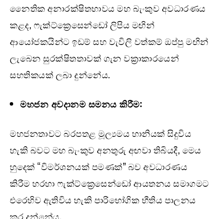
නෛතික අනාරක්ෂිතභාවය මහ බැංකුව අවධාරණය
කළද, ෆැක්ට්ක්‍රෙසෙන්ඩෝ ලිපිය මඟින්
ආයෝජකයින්ට ඉඩම් සහ වැවිලි වත්කම් ඔප්පු මඟින්
ලැබෙන සුරක්ෂිතතාවක් ගැන වක්‍රාකාරයෙන්
සහතිකයක් ලබා දුන්නේය.
මහජන අවදානම සමනය කිරීම:
මහජනතාවට බරපතළ මූල්‍යමය හානියක් සිදුවිය
හැකි බවට මහ බැංකුව අනතුරු අඟවා තිබියදී, මෙය
හුදෙක් “විමර්ශනයක් පමණක්” බව අවධාරණය
කිරීම හරහා ෆැක්ට්ක්‍රෙසෙන්ඩෝ ආයතනය සමාගමට
එරෙහිව ඇතිවිය හැකි පාරිභෝගික භීතිය පාලනය
කර දුන්නේය.