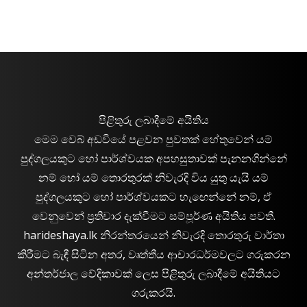
පිළිතුරු ලබාදීමේ අයිතිය
මෙම වෙබ් අඩවියේ පළවන පුවතක් හේතුවෙන් යම්
පුද්ගලයකුට හෝ පාර්ශ්වයක අපහසුතාවක් පැනනගින්නේ
නම් හෝ යම් තොරතුරක් නිවැරදි විය යුතු යැයි යම්
පුද්ගලයකුට හෝ පාර්ශ්වයකට හැඟෙන්නේ නම්, ඒ
වෙනුවෙන් ප්‍රතිචාර දැක්වීමට සම්පූර්ණ අයිතිය පවතී.
harideshaya.lk නිරන්තරයෙන් නිවැරදි තොරතුරු වාර්තා
කිරීමට බැඳී සිටින අතර, වෘත්තීය ආචාරධර්මවලට ගරුකරන
අන්තර්ජාල වේදිකාවක් ලෙස පිළිතුරු ලබාදීමේ අයිතියට
ගරුකරයි.