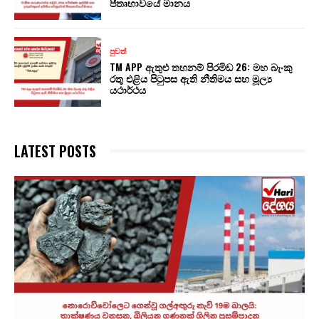
පීතෘභාවයේ මානය
පුවත්
TM APP ඇතුළු තහනම් පිරමිඩ 26: මහ බැංකු
රතු එළිය පිටුපස ඇති නීතිමය සහ මූල්‍ය
යථාර්ථය
LATEST POSTS