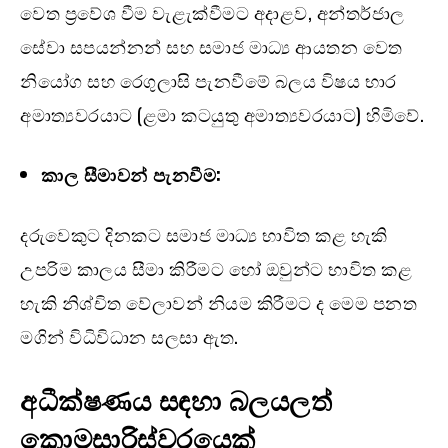
වෙත ප්‍රවේශ වීම වැළැක්වීමට අදාළව, අන්තර්ජාල
සේවා සපයන්නන් සහ සමාජ මාධ්‍ය ආයතන වෙත
නියෝග සහ රෙගුලාසි පැනවීමේ බලය විෂය භාර
අමාත්‍යවරයාට (ළමා කටයුතු අමාත්‍යවරයාට) හිමිවේ.
කාල සීමාවන් පැනවීම:
දරුවෙකුට දිනකට සමාජ මාධ්‍ය භාවිත කළ හැකි
උපරිම කාලය සීමා කිරීමට හෝ ඔවුන්ට භාවිත කළ
හැකි නිශ්චිත වේලාවන් නියම කිරීමට ද මෙම පනත
මගින් විධිවිධාන සලසා ඇත.
අධීක්ෂණය සඳහා බලයලත්
කොමසාරිස්වරයෙක්