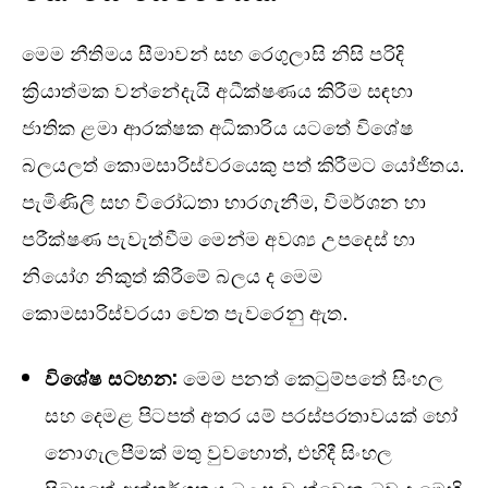
මෙම නීතිමය සීමාවන් සහ රෙගුලාසි නිසි පරිදි
ක්‍රියාත්මක වන්නේදැයි අධීක්ෂණය කිරීම සඳහා
ජාතික ළමා ආරක්ෂක අධිකාරිය යටතේ විශේෂ
බලයලත් කොමසාරිස්වරයෙකු පත් කිරීමට යෝජිතය.
පැමිණිලි සහ විරෝධතා භාරගැනීම, විමර්ශන හා
පරීක්ෂණ පැවැත්වීම මෙන්ම අවශ්‍ය උපදෙස් හා
නියෝග නිකුත් කිරීමේ බලය ද මෙම
කොමසාරිස්වරයා වෙත පැවරෙනු ඇත.
විශේෂ සටහන:
මෙම පනත් කෙටුම්පතේ සිංහල
සහ දෙමළ පිටපත් අතර යම් පරස්පරතාවයක් හෝ
නොගැලපීමක් මතු වුවහොත්, එහිදී සිංහල
පිටපතේ අන්තර්ගතය බලපැවැත්වෙන බව ද මෙහි