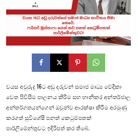
වයස අවුරුදු 16ට අඩු දරුවන් සමාජ මාධ්‍ය වේදිකා
වෙත පිවිසීම පාලනය කිරීම සහ හානිකර අන්තර්ජාල
අන්තර්ගතයන්ගෙන් ඔවුන්ව ආරක්ෂා කිරීම අරමුණු
කරගත් සුවිශේෂී පනත් කෙටුම්පතක්
පාර්ලිමේන්තුවට ඉදිරිපත් කර තිබේ.