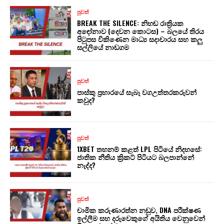
පුවත්
BREAK THE SILENCE: නිහඬ රාත්‍රියක
අඳෝනාව (දෙවන කොටස) – බලයේ තිරය
පිටුපස විකිණෙන මාධ්‍ය සදාචාරය සහ කලු
සල්ලියේ නාඩගම
පුවත්
පාස්කු ප්‍රහාරයේ සැබෑ වගඋත්තරකරුවන්
කවුද?
පුවත්
1XBET තහනම් කළත් LPL පිටියේ නිදහසේ:
ජාතික නීතිය ක්‍රිකට් පිටියට බලපාන්නේ
නැද්ද?
පුවත්
චාමික කරුණාරත්න නඩුව, DNA පරීක්ෂණ
ඉල්ලීම සහ දරුවෙකුගේ අයිතිය වෙනුවෙන්