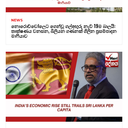
NEWS
නොරොච්චෝලෙට ගෙන්වූ ගල්අඟුරු නැව් 19ම බාලයි:
තාක්ෂණය වනසන, බිලියන ගණනක් ගිලින ප්‍රසම්පාදන
මාෆියාව