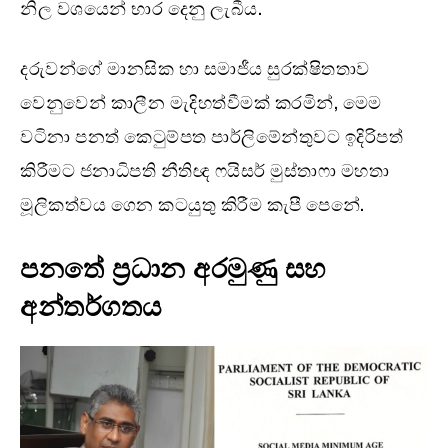
නිල වශයෙන් භාර දෙනු ලැබීය.
දරුවන්ගේ මානසික හා සමාජීය සුරක්ෂිතතාව
වෙනුවෙන් කාලීන මැදිහත්වීමක් කරමින්, මෙම
වටිනා පනත් කෙටුම්පත පාර්ලිමේන්තුවට ඉදිරිපත්
කිරීමට ජනාධිපති නීතිඥ ෆයිසර් මුස්තාෆා මහතා
මූලිකත්වය ගෙන කටයුතු කිරීම කැපී පෙනේ.
පනතේ ප්‍රධාන අරමුණු සහ
අන්තර්ගතය