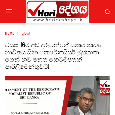
HOME
පුවත්
වයස 16ට අඩු දරුවන්ගේ සමාජ මාධ්‍ය
භාවිතය සීමා කෙරේ:ෆයිසර් මුස්තාෆා
ගෙන් නව පනත් කෙටුම්පතක්
පාර්ලිමේන්තුවට!