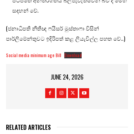
සඳහන් වේ.
(ජනාධිපති නීතීඥ ෆයිසර් මුස්තාෆා විසින්
පාර්ලිමේන්තුවට ඉදිරිපත් කළ ලියැවිල්ල පහත වේ..)
Social media minimum age Bill
Download
JUNE 24, 2026
RELATED ARTICLES