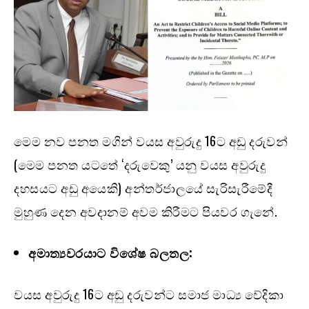
මෙම නව පනත මගින් වයස අවුරුදු 16ට අඩු දරුවන්
(මෙම පනත යටතේ ‘දරුවෙකු’ යනු වයස අවුරුදු
දහසයට අඩු අයෙකි) අන්තර්ජාලයේ සැරිසැරීමේදී
මුහුණ දෙන අවදානම් අවම කිරීමට පියවර ගැනේ.
අමාත්‍යවරයාට විශේෂ බලතල:
වයස අවුරුදු 16ට අඩු දරුවන්ට සමාජ මාධ්‍ය වේදිකා