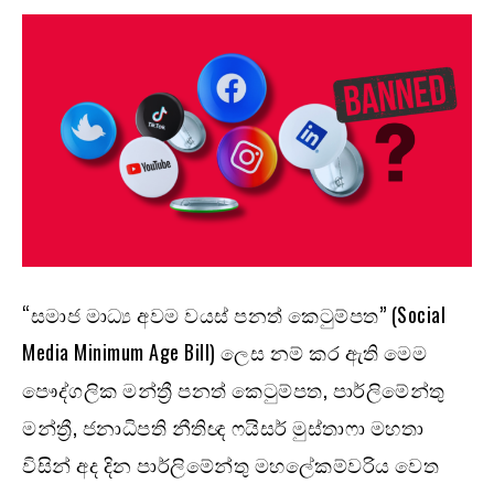
“සමාජ මාධ්‍ය අවම වයස් පනත් කෙටුම්පත” (Social
Media Minimum Age Bill) ලෙස නම් කර ඇති මෙම
පෞද්ගලික මන්ත්‍රී පනත් කෙටුම්පත, පාර්ලිමේන්තු
මන්ත්‍රී, ජනාධිපති නීතිඥ ෆයිසර් මුස්තාෆා මහතා
විසින් අද දින පාර්ලිමේන්තු මහලේකම්වරිය වෙත