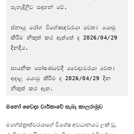
පැහැදිලිව සඳහන් වේ.

ස්නායු රෝග විශේෂඥවරයා වෙත: යොමු 
කිරීම නිකුත් කර ඇත්තේ ද 2026/04/29 
දිනදීය.

සායනික පෝෂණවේදී වෛද්‍යවරයා වෙත: 
අදාළ යොමු කිරීම ද 2026/04/29 දින 
නිකුත් කර ඇත. 
මනෝ වෛද්‍ය වාර්තාවේ සැබෑ කාලරාමුව
මහේස්ත්‍රාත්වරයාගේ විශේෂ අවධානයට ලක් වූ,