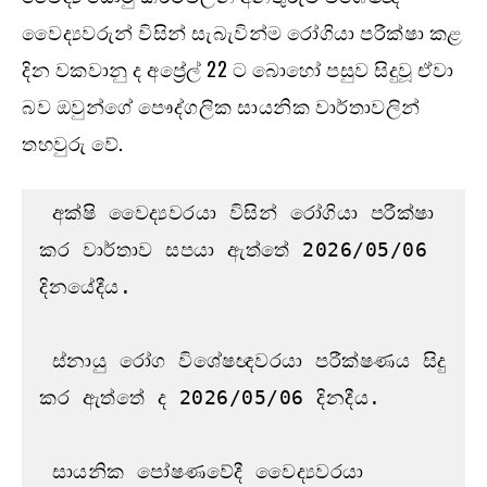
වෛද්‍යවරුන් විසින් සැබැවින්ම රෝගියා පරීක්ෂා කළ
දින වකවානු ද අප්‍රේල් 22 ට බොහෝ පසුව සිදුවූ ඒවා
බව ඔවුන්ගේ පෞද්ගලික සායනික වාර්තාවලින්
තහවුරු වේ.
 අක්ෂි වෛද්‍යවරයා විසින් රෝගියා පරීක්ෂා 
කර වාර්තාව සපයා ඇත්තේ 2026/05/06 
දිනයේදීය.

 ස්නායු රෝග විශේෂඥවරයා පරීක්ෂණය සිදු 
කර ඇත්තේ ද 2026/05/06 දිනදීය.

 සායනික පෝෂණවේදී වෛද්‍යවරයා 