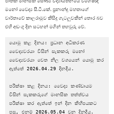
ජාතික මානසික සෞඛ්‍ය විද්‍යායතනයේ විශේෂඥ
මනෝ වෛද්‍ය සී.ටී.කේ. ප්‍රනාන්දු මහතාගේ
වාර්තාවේ කාලරාමුව කිසිදු ගැටලුවකින් තොර බව
එහි අඩංගු දින සටහන් මගින් තහවුරු වේ.
යොමු කළ දිනය: ප්‍රධාන අධිකරණ 
වෛද්‍යවරයා විසින් සැකකරු මනෝ 
වෛද්‍යවරයා වෙත නිල වශයෙන් යොමු කර 
ඇත්තේ 2026.04.29 දිනදීය.

පරීක්ෂා කළ දිනය: වෛද්‍ය කණ්ඩායම 
විසින් සැකකරුගේ මානසික තත්ත්වය 
පරීක්ෂා කර ඇත්තේ ඉන් දින කිහිපයකට 
පසු, එනම් 2026.05.04 වන දිනදීය.
