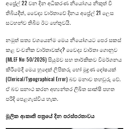
අප්‍රේල් 22 වන දින අධිකරණ නියෝගය නිකුත් වී
තිබියදීත්, වෛද්‍ය වාර්තාවේ දිනය අප්‍රේල් 21 ලෙස
සටහන්ව තිබීම ඊට හේතුවයි.
නමුත් සත්‍ය වශයෙන්ම මෙය නියෝගයට පෙර සකස්
කළ වංචනික වාර්තාවක්ද? වෛද්‍ය වාර්තා ගොනුව
(MLEF No: 50/2026) සියුම්ව සහ තාර්කිකව විමර්ශනය
කිරීමේදී මෙය හුදෙක් ලිපිකරු හෝ මුද්‍රණ දෝෂයක්
(Clerical/Typographical Error) බව මනාව තහවුරු වේ.
ඒ බව සනාථ කරන අභ්‍යන්තර ලිඛිත සාක්ෂි පහත
පරිදි පෙළගැස්විය හැක.
මූලික ආකෘති පත්‍රයේ දින පරස්පරතාවය