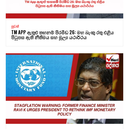
පුවත්
TM APP ඇතුළු තහනම් පිරමිඩ 26: මහ බැංකු රතු එළිය
පිටුපස ඇති නීතිමය සහ මූල්‍ය යථාර්ථය