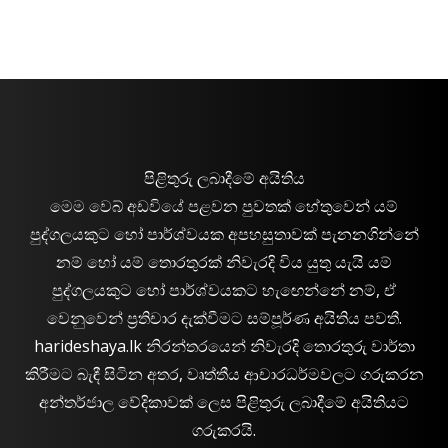
පිළිතුරු ලබාදීමේ අයිතිය
මෙම වෙබ් අඩවියේ පළවන පුවතක් හේතුවෙන් යම්
පුද්ගලයකුට හෝ පාර්ශ්වයක අපහසුතාවක් පැනනගින්නේ
නම් හෝ යම් තොරතුරක් නිවැරදි විය යුතු යැයි යම්
පුද්ගලයකුට හෝ පාර්ශ්වයකට හැඟෙන්නේ නම්, ඒ
වෙනුවෙන් ප්‍රතිචාර දැක්වීමට සම්පූර්ණ අයිතිය පවතී.
harideshaya.lk නිරන්තරයෙන් නිවැරදි තොරතුරු වාර්තා
කිරීමට බැඳී සිටින අතර, වෘත්තීය ආචාරධර්මවලට ගරුකරන
අන්තර්ජාල වේදිකාවක් ලෙස පිළිතුරු ලබාදීමේ අයිතියට
ගරුකරයි.