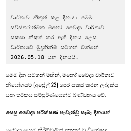
වාර්තාව නිකුත් කළ දිනය: මෙම 
සවිස්තරාත්මක මනෝ වෛද්‍ය වාර්තාව 
සකසා නිකුත් කර ඇති දිනය ලෙස 
වාර්තාවේ මුදුනින්ම සටහන් වන්නේ 
2026.05.18 යන දිනයයි. 
මෙම දින සටහන් මඟින්, මනෝ වෛද්‍ය වාර්තාව
නියෝගයට (අප්‍රේල් 22) පෙර සකස් කරන ලද්දක්ය
යන තර්කය සම්පූර්ණයෙන්ම ඛණ්ඩනය වේ.
සෙසු වෛද්‍ය පරීක්ෂණ පැවැත්වූ සැබෑ දිනයන්
වෛද්‍ය යොමු කිරීම්වලින් අනතුරුව විශේෂඥ