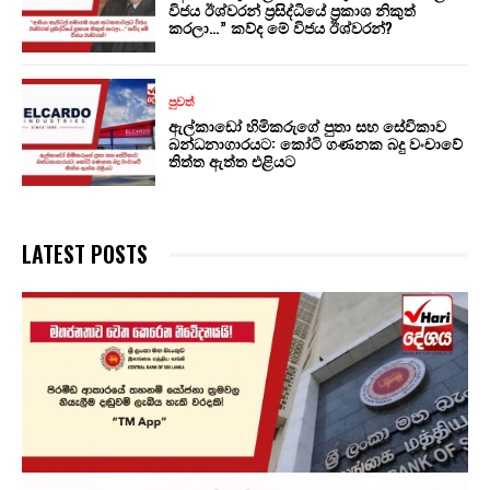
විජය ඊශ්වරන් ප්‍රසිද්ධියේ ප්‍රකාශ නිකුත්
කරලා…” කව්ද මේ විජය ඊශ්වරන්?
පුවත්
ඇල්කාඩෝ හිමිකරුගේ පුතා සහ සේවිකාව
බන්ධනාගාරයට: කෝටි ගණනක බදු වංචාවේ
තිත්ත ඇත්ත එළියට
LATEST POSTS