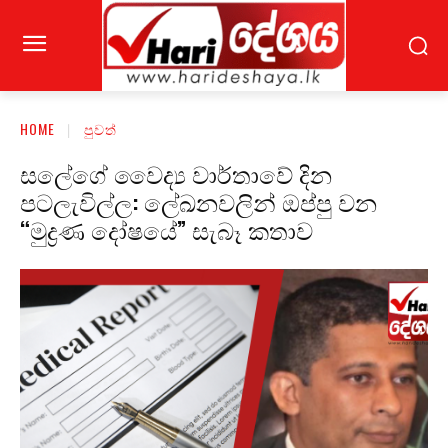
HOME
පුවත්
සලේගේ වෛද්‍ය වාර්තාවේ දින
පටලැවිල්ල: ලේඛනවලින් ඔප්පු වන
“මුද්‍රණ දෝෂයේ” සැබෑ කතාව