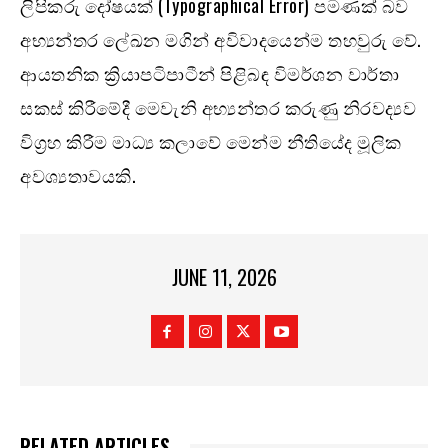
ලිපිකරු දෝෂයක් (Typographical Error) පමණක් බව
අභ්‍යන්තර ලේඛන මගින් අවිවාදයෙන්ම තහවුරු වේ.
ආයතනික ක්‍රියාපටිපාටීන් පිළිබඳ විමර්ශන වාර්තා
සකස් කිරීමේදී මෙවැනි අභ්‍යන්තර කරුණු නිරවද්‍යව
විග්‍රහ කිරීම මාධ්‍ය කලාවේ මෙන්ම නීතියේද මූලික
අවශ්‍යතාවයකි.
JUNE 11, 2026
RELATED ARTICLES