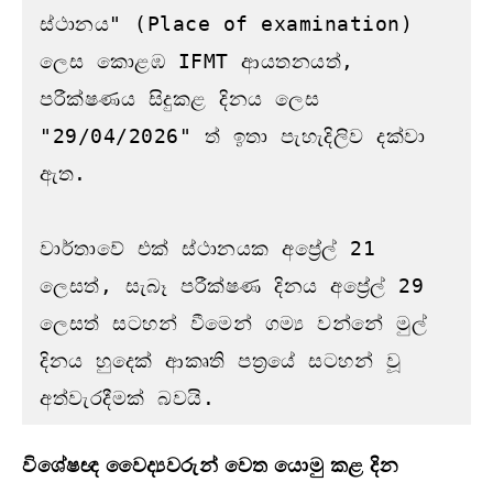
ස්ථානය" (Place of examination) 
ලෙස කොළඹ IFMT ආයතනයත්, 
පරීක්ෂණය සිදුකළ දිනය ලෙස 
"29/04/2026" ත් ඉතා පැහැදිලිව දක්වා 
ඇත.

වාර්තාවේ එක් ස්ථානයක අප්‍රේල් 21 
ලෙසත්, සැබෑ පරීක්ෂණ දිනය අප්‍රේල් 29 
ලෙසත් සටහන් වීමෙන් ගම්‍ය වන්නේ මුල් 
දිනය හුදෙක් ආකෘති පත්‍රයේ සටහන් වූ 
අත්වැරදීමක් බවයි.
විශේෂඥ වෛද්‍යවරුන් වෙත යොමු කළ දින