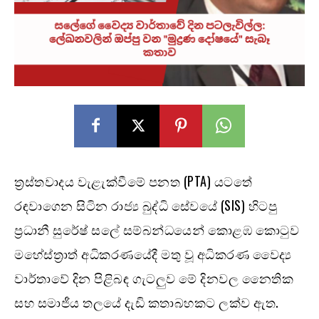
ත්‍රස්තවාදය වැළැක්වීමේ පනත (PTA) යටතේ
රඳවාගෙන සිටින රාජ්‍ය බුද්ධි සේවයේ (SIS) හිටපු
ප්‍රධානී සුරේෂ් සලේ සම්බන්ධයෙන් කොළඹ කොටුව
මහේස්ත්‍රාත් අධිකරණයේදී මතු වූ අධිකරණ වෛද්‍ය
වාර්තාවේ දින පිළිබඳ ගැටලුව මේ දිනවල නෛතික
සහ සමාජීය තලයේ දැඩි කතාබහකට ලක්ව ඇත.