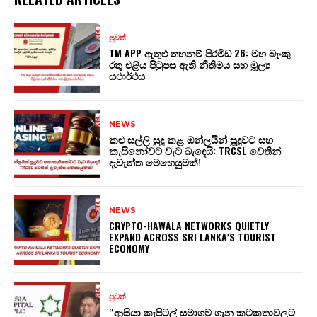
පුවත්
TM APP ඇතුළු තහනම් පිරමිඩ 26: මහ බැංකු
රතු එළිය පිටුපස ඇති නීතිමය සහ මූල්‍ය
යථාර්ථය
NEWS
කළු සල්ලි සුදු කළ ඔන්ලයින් සූදුවට සහ
කැසිනෝවට වැට බැඳෙයි: TRCSL වෙතින්
දැවැන්ත මෙහෙයුමක්!
NEWS
CRYPTO-HAWALA NETWORKS QUIETLY
EXPAND ACROSS SRI LANKA’S TOURIST
ECONOMY
පුවත්
“ආසියා කැපිටල් සමාගම ගැන කටකතාවලට