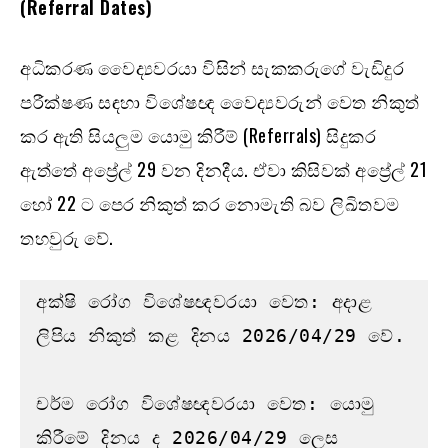
(Referral Dates)
අධිකරණ වෛද්‍යවරයා විසින් සැකකරුගේ වැඩිදුර
පරීක්ෂණ සඳහා විශේෂඥ වෛද්‍යවරුන් වෙත නිකුත්
කර ඇති සියලුම යොමු කිරීම් (Referrals) සිදුකර
ඇත්තේ අප්‍රේල් 29 වන දිනදීය. ඒවා කිසිවක් අප්‍රේල් 21
හෝ 22 ට පෙර නිකුත් කර නොමැති බව ලිඛිතවම
තහවුරු වේ.
අක්ෂි රෝග විශේෂඥවරයා වෙත: අදාළ 
ලිපිය නිකුත් කළ දිනය 2026/04/29 වේ.

චර්ම රෝග විශේෂඥවරයා වෙත: යොමු 
කිරීමේ දිනය ද 2026/04/29 ලෙස 