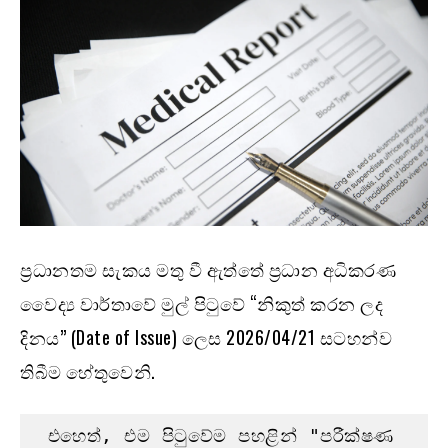
ප්‍රධානතම සැකය මතු වී ඇත්තේ ප්‍රධාන අධිකරණ
වෛද්‍ය වාර්තාවේ මුල් පිටුවේ “නිකුත් කරන ලද
දිනය” (Date of Issue) ලෙස 2026/04/21 සටහන්ව
තිබීම හේතුවෙනි.
 එහෙත්, එම පිටුවේම පහළින් "පරීක්ෂණ 