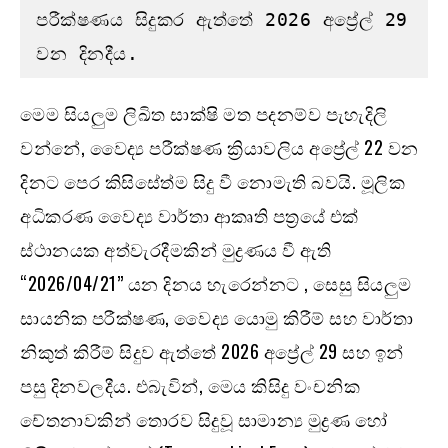
පරීක්ෂණය සිදුකර ඇත්තේ 2026 අප්‍රේල් 29 
වන දිනදීය. 
මෙම සියලුම ලිඛිත සාක්ෂි මත පදනම්ව පැහැදිලි
වන්නේ, වෛද්‍ය පරීක්ෂණ ක්‍රියාවලිය අප්‍රේල් 22 වන
දිනට පෙර කිසිසේත්ම සිදු වී නොමැති බවයි. මූලික
අධිකරණ වෛද්‍ය වාර්තා ආකෘති පත්‍රයේ එක්
ස්ථානයක අත්වැරදීමකින් මුද්‍රණය වී ඇති
“2026/04/21” යන දිනය හැරෙන්නට , සෙසු සියලුම
සායනික පරීක්ෂණ, වෛද්‍ය යොමු කිරීම් සහ වාර්තා
නිකුත් කිරීම් සිදුව ඇත්තේ 2026 අප්‍රේල් 29 සහ ඉන්
පසු දිනවලදීය. එබැවින්, මෙය කිසිදු වංචනික
චේතනාවකින් තොරව සිදුවූ සාමාන්‍ය මුද්‍රණ හෝ