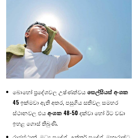
බොහෝ ප්‍රදේශවල උෂ්ණත්වය
සෙල්සියස් අංශක
45
ඉක්මවා ඇති අතර, පසුගිය සතිවල සමහර
ස්ථානවල එය
අංශක 48-50
දක්වා හෝ ඊට වඩා
ඉහළ ගොස් තිබුණි.
රාජස්ථාන්, මධ්‍ය ප්‍රදේශ්, උත්තර් ප්‍රදේශ්, මහාරාෂ්ට්‍ර