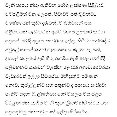
වැනි තාපය නිසා ඇතිවන රෝග ලක්ෂණ පිළිබඳව
විමසිලිමත් වන ලෙසත්, පීඩාවට පත් වූවන්ට..
විශේෂයෙන් කුඩා දරුවන්, වැඩිහිටියන් සහ
එළිමහනේ වැඩ කරන අයට වහාම උපකාර කරන
ලෙසත් මෝදි අග්‍රාමාත්‍යවරයා ඉල්ලා සිටී. වයෝවෘද්ධ
පවුලේ සාමාජිකයන් ගැන සොයා බලන ලෙසත්,
දහවල් කාලයේ දැඩි හිරු රශ්මිය ඇති වේලාවන්හිදී
එළිමහනට යාමෙන් වළකින ලෙසත් අග්‍රාමාත්‍යවරයා
වැඩිදුරටත් ඉල්ලා සිටියේය. මිනිසුන්ට පමණක්
නොව, කුරුල්ලන්ට සහ සතුන්ට ද පිපාසය සංසිඳුවා
ගැනීම සඳහා බැල්කනියේ හෝ වහලය මත ජලය
පිරවූ භාජන තැබීම වැනි කුඩා ක්‍රියාවන්හි නිරත වන
ලෙසද ඔහු ජනතාවගෙන් ඉල්ලා සිටියේය.