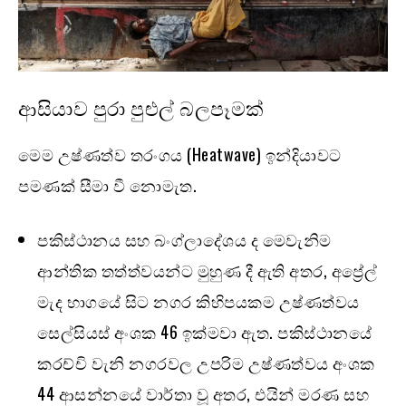
ආසියාව පුරා පුළුල් බලපෑමක්
මෙම උෂ්ණත්ව තරංගය (Heatwave) ඉන්දියාවට
පමණක් සීමා වී නොමැත.
පකිස්ථානය සහ බංග්ලාදේශය ද මෙවැනිම
ආන්තික තත්ත්වයන්ට මුහුණ දී ඇති අතර, අප්‍රේල්
මැද භාගයේ සිට නගර කිහිපයකම උෂ්ණත්වය
සෙල්සියස් අංශක 46 ඉක්මවා ඇත. පකිස්ථානයේ
කරච්චි වැනි නගරවල උපරිම උෂ්ණත්වය අංශක
44 ආසන්නයේ වාර්තා වූ අතර, එයින් මරණ සහ