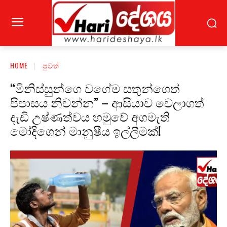
HOME
පුවත්
“මිනිස්සුන්ගෙ වගේම සතුන්ගෙත්
පිපාසය නිවන්න” – ආසියාව වෙලාගත්
දැඩි උෂ්ණත්වය හමුවේ අගමැති
මෝදිගෙන් මානුෂීය ඉල්ලීමක්!