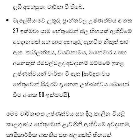
දැඩි අපහසුතා වාර්තා වී තිබේ.
මැලේසියාවේ උතුරු ප්‍රාන්තවල උෂ්ණත්වය අංශක
37 ඉක්මවා යාම හේතුවෙන් ජල හිඟයක් ඇතිවීමේ
අවදානමක් සහ තාප අනතුරු ඇඟවීම් නිකුත් කර
ඇත. තායිලන්තය, වියට්නාමය, මියන්මාරය සහ
අනෙකුත් රටවල්වලද අවදානම් මට්ටමේ ඉහළ
උෂ්ණත්වයන් වාර්තා වී ඇත (ආර්ද්‍රතාවය
හේතුවෙන් සිරුරට දැනෙන උෂ්ණත්වය බොහෝ
විට අංශක 50 ඉක්මවයි).
මෙම වාර්තාගත උෂ්ණත්වය සහ දිගු කාලීන වියළි
කාලගුණය හේතුවෙන් ළැව්ගිනි ඇතිවීමේ අවදානම,
කෘෂිකාර්මික ආතතිය සහ බලශක්ති හිඟයක්