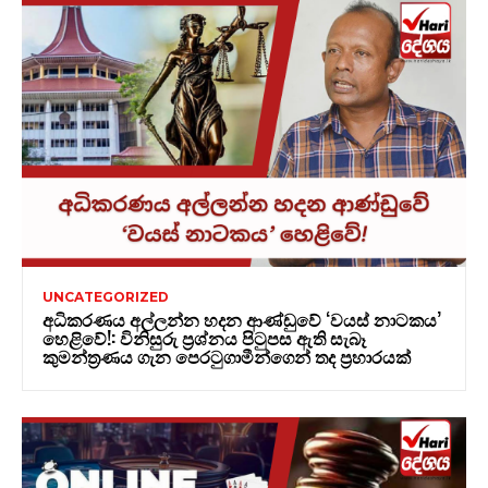
UNCATEGORIZED
අධිකරණය අල්ලන්න හදන ආණ්ඩුවේ ‘වයස් නාටකය’
හෙළිවේ!: විනිසුරු ප්‍රශ්නය පිටුපස ඇති සැබෑ
කුමන්ත්‍රණය ගැන පෙරටුගාමීන්ගෙන් තද ප්‍රහාරයක්