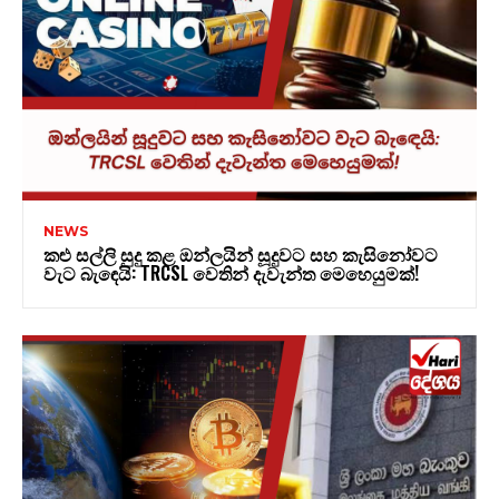
NEWS
කළු සල්ලි සුදු කළ ඔන්ලයින් සූදුවට සහ කැසිනෝවට
වැට බැඳෙයි: TRCSL වෙතින් දැවැන්ත මෙහෙයුමක්!