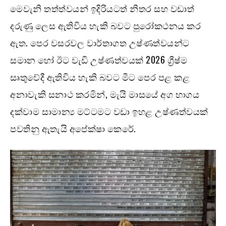
මෙවැනි තත්ත්වයන් ඉදිරියටත් නිතර සහ වඩාත්
දරුණු ලෙස ඇතිවිය හැකි බවට පුරෝකථනය කර
ඇත. පෙර වසරවල වාර්තාගත උෂ්ණත්වයන්ට
සමාන හෝ ඊට වැඩි උෂ්ණත්වයක් 2026 ග්‍රීෂ්ම
සෘතුවේදී ඇතිවිය හැකි බවට මීට පෙර පළ කළ
අනාවැකි සනාථ කරමින්, මැයි මාසයේ අග භාගය
දක්වාම සාමාන්‍ය මට්ටමට වඩා ඉහළ උෂ්ණත්වයක්
පවතිනු ඇතැයි අපේක්ෂා කෙරේ.