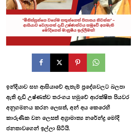
ඉන්දියාව සහ ආසියාවේ ඇතැම් ප්‍රදේශවලට බලපා
ඇති දැඩි උෂ්ණත්ව තරංගය හමුවේ ආරක්ෂිත පියවර
අනුගමනය කරන ලෙසත්, අන් අය කෙරෙහි
කාරුණික වන ලෙසත් අග්‍රාමාත්‍ය නරේන්ද්‍ර මෝදි
ජනතාවගෙන් ඉල්ලා සිටියි
.