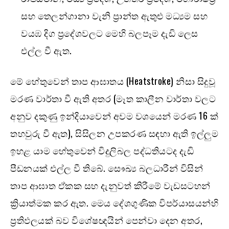
සහ තෙලන්ගානා වැනි ප්‍රාන්ත ඇතුළු මධ්‍යම සහ
වයඹ දිග ප්‍රදේශවලට මෙහි බලපෑම දැඩි ලෙස
එල්ල වී ඇත.
මේ හේතුවෙන් තාප ආඝාතය (Heatstroke) නිසා සිදුවූ
මරණ වාර්තා වී ඇති අතර (මෑත කාලීන වාර්තා වලට
අනුව දකුණු ඉන්දියාවෙන් අවම වශයෙන් මරණ 16 ක්
තහවුරු වී ඇත), සිසිලන උපකරණ සඳහා ඇති ඉල්ලුම
ඉහළ යාම හේතුවෙන් විදුලිබල පද්ධතියටද දැඩි
පීඩනයක් එල්ල වී තිබේ. සෞඛ්‍ය බලධාරීන් විසින්
තාප ආඝාත ඒකක සහ දැනුවත් කිරීමේ වැඩසටහන්
ක්‍රියාත්මක කර ඇත. මෙය දේශගුණික විපර්යාසයන්හි
ප්‍රතිඵලයක් බව විශේෂඥයින් පෙන්වා දෙන අතර,