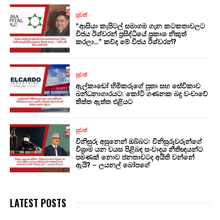
පුවත්
“ආසියා කැපිටල් සමාගම ගැන කටකතාවලට
විජය ඊශ්වරන් ප්‍රසිද්ධියේ ප්‍රකාශ නිකුත්
කරලා…” කව්ද මේ විජය ඊශ්වරන්?
පුවත්
ඇල්කාඩෝ හිමිකරුගේ පුතා සහ සේවිකාව
බන්ධනාගාරයට: කෝටි ගණනක බදු වංචාවේ
තිත්ත ඇත්ත එළියට
පුවත්
විනිසුරු අසුනෙන් ඔබ්බට: විනිසුරුවරුන්ගේ
විශ්‍රාම යන වයස පිළිබඳ සංවාදය නීතිඥයන්ට
පමණක් නොව ජනතාවටද අයිති වන්නේ
ඇයි? – ලයනල් බෝපගේ
LATEST POSTS