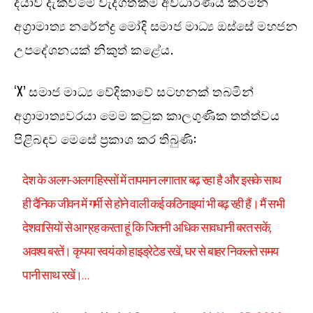
දයාව දැක්වීමේ වැදගත්කම අවධාරණය කරමින්
අග්‍රාමාත්‍ය නරේන්ද්‍ර මෝදි සමාජ මාධ්‍ය ඔස්සේ මහජන
උපදේශනයක් නිකුත් කළේය.
‘X’ සමාජ මාධ්‍ය වේදිකාවේ සටහනක් තබමින්
අග්‍රාමාත්‍යවරයා මෙම කටුක කාලගුණික තත්ත්වය
පිළිබඳව මෙසේ ප්‍රකාශ කර තිබුණි:
देश के अलग-अलग हिस्सों में तापमान लगातार बढ़ रहा है और इसके साथ
ही दैनिक जीवन में गर्मी से होने वाली कई कठिनाइयां भी बढ़ रही हैं। मैं सभी
देशवासियों से आग्रह करता हूं कि जितनी अधिक सावधानी बरत सकें,
अवश्य बरतें। कृपया स्वयं को हाइड्रेटेड रखें, घर से बाहर निकलते समय
पानी साथ रखें।…