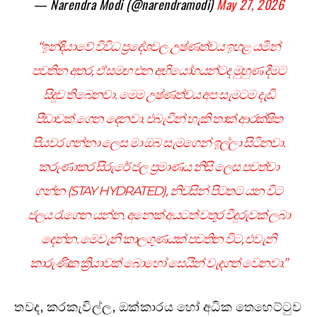
— Narendra Modi (@narendramodi)
May 27, 2026
“ඉන්දියාවේ විවිධ ප්‍රදේශවල උෂ්ණත්වය ඉහළ යමින්
පවතින අතර, ඒ සමඟ එන අභියෝගයන්ටද මුහුණ දීමට
සිදුව තිබෙනවා. මෙම උෂ්ණත්වය අප සැමටම දැඩි
පීඩාවක් ගෙන දෙනවා. එබැවින් හැකි තාක් ආරක්ෂිත
පියවර ගන්නා ලෙස මා ඔබ සැමගෙන් ඉල්ලා සිටිනවා.
කරුණාකර සිරුරේ ජල ප්‍රමාණය නිසි ලෙස පවත්වා
ගන්න (STAY HYDRATED), නිවසින් පිටතට යන විට
ජලය රැගෙන යන්න. අනෙක් අයටත් වතුර වීදුරුවක් ලබා
දෙන්න. මෙවැනි කාලගුණයක් පවතින විට, එවැනි
කාරුණික ක්‍රියාවක් බොහෝ සෙයින් වැදගත් වෙනවා.”
තවද, කරකැවිල්ල, ඔක්කාරය හෝ අධික තෙහෙට්ටුව