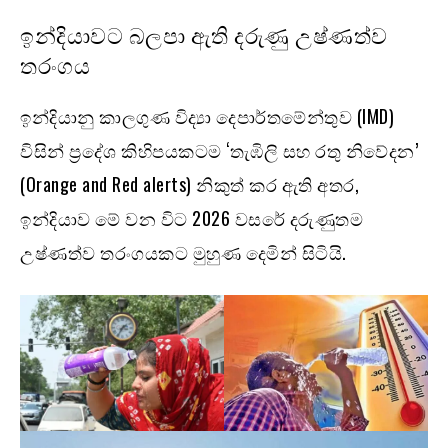
ඉන්දියාවට බලපා ඇති දරුණු උෂ්ණත්ව
තරංගය
ඉන්දියානු කාලගුණ විද්‍යා දෙපාර්තමේන්තුව (IMD)
විසින් ප්‍රදේශ කිහිපයකටම ‘තැඹිලි සහ රතු නිවේදන’
(Orange and Red alerts) නිකුත් කර ඇති අතර,
ඉන්දියාව මේ වන විට 2026 වසරේ දරුණුතම
උෂ්ණත්ව තරංගයකට මුහුණ දෙමින් සිටියි.