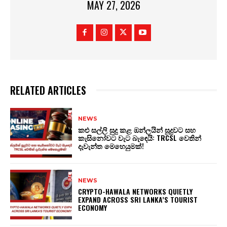
MAY 27, 2026
RELATED ARTICLES
NEWS
කළු සල්ලි සුදු කළ ඔන්ලයින් සූදුවට සහ
කැසිනෝවට වැට බැඳෙයි: TRCSL වෙතින්
දැවැන්ත මෙහෙයුමක්!
NEWS
CRYPTO-HAWALA NETWORKS QUIETLY
EXPAND ACROSS SRI LANKA’S TOURIST
ECONOMY