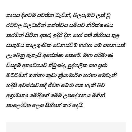
තාපය දිගටම පවතින බැවින්, බලපෑමට ලක් වූ
රටවල බලධාරීන් තත්ත්වය සමීපව නිරීක්ෂණය
කරමින් සිටින අතර, ඉදිරි දින හෝ සති කිහිපය තුළ
සෘතුමය කාලගුණික වෙනස්වීම් හරහා යම් සහනයක්
ලැබෙනු ඇතැයි අපේක්ෂා කෙරේ. මහා පරිමාණ
විසඳුම් අත්‍යවශ්‍යව තිබුණද, පුද්ගලික සහ ප්‍රජා
මට්ටමින් ගන්නා කුඩා ක්‍රියාමාර්ග හරහා මෙවැනි
හදිසි අවස්ථාවකදී ජීවිත බේරා ගත හැකි බව
අග්‍රාමාත්‍ය මෝදිගේ මෙම උපදේශනය මගින්
කාලෝචිත ලෙස සිහිපත් කර දෙයි.