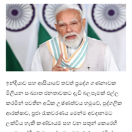
ඉන්දියාව සහ ආසියාවේ තවත් ප්‍රදේශ ගණනාවක
මිලියන සංඛ්‍යාත ජනතාවකට දැඩි බලපෑමක් එල්ල
කරමින් පවතින අධික උෂ්ණත්වය හමුවේ, පුද්ගලික
ආරක්ෂාව, ප්‍රජා රැකවරණය මෙන්ම අවදානමට
ලක්විය හැකි කණ්ඩායම් සහ වන සතුන් කෙරෙහි