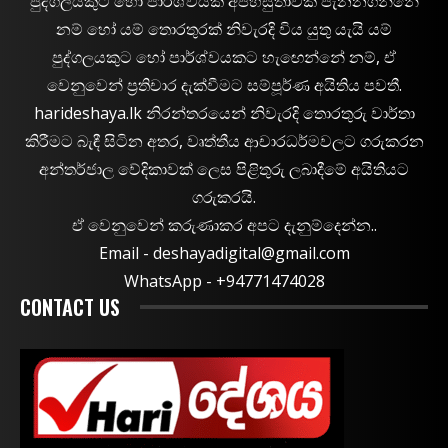
පුද්ගලයකුට හෝ පාර්ශ්වයක අපහසුතාවක් පැනනගින්නේ
නම් හෝ යම් තොරතුරක් නිවැරදි විය යුතු යැයි යම්
පුද්ගලයකුට හෝ පාර්ශ්වයකට හැඟෙන්නේ නම්, ඒ
වෙනුවෙන් ප්‍රතිචාර දැක්වීමට සම්පූර්ණ අයිතිය පවතී.
harideshaya.lk නිරන්තරයෙන් නිවැරදි තොරතුරු වාර්තා
කිරීමට බැඳී සිටින අතර, වෘත්තීය ආචාරධර්මවලට ගරුකරන
අන්තර්ජාල වේදිකාවක් ලෙස පිළිතුරු ලබාදීමේ අයිතියට
ගරුකරයි.
ඒ වෙනුවෙන් කරුණාකර අපට දැනුම්දෙන්න..
Email -
deshayadigital@gmail.com
WhatsApp - ‪+94771474028
CONTACT US