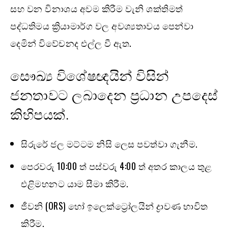
සහ වන විනාශය අවම කිරීම වැනි ශක්තිමත්
පද්ධතිමය ක්‍රියාමාර්ග වල අවශ්‍යතාවය පෙන්වා
දෙමින් විවේචනද එල්ල වී ඇත.
සෞඛ්‍ය විශේෂඥයින් විසින්
ජනතාවට ලබාදෙන ප්‍රධාන උපදෙස්
කිහිපයක්.
සිරුරේ ජල මට්ටම නිසි ලෙස පවත්වා ගැනීම.
පෙරවරු 10:00 ත් පස්වරු 4:00 ත් අතර කාලය තුළ
එළිමහනට යාම සීමා කිරීම.
ජීවනි (ORS) හෝ ඉලෙක්ට්‍රෝලයින් ද්‍රාවණ භාවිත
කිරීම.