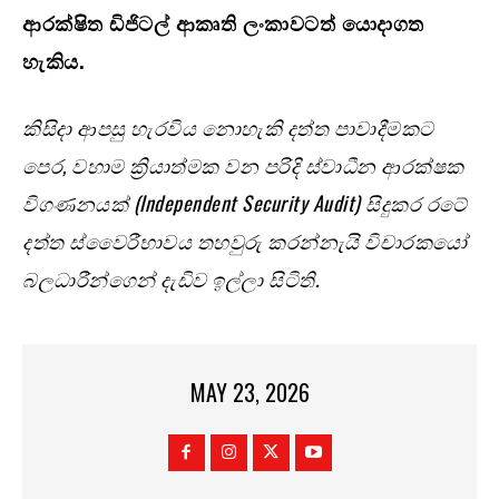
ආරක්ෂිත ඩිජිටල් ආකෘති ලංකාවටත් යොදාගත
හැකිය.
කිසිදා ආපසු හැරවිය නොහැකි දත්ත පාවාදීමකට
පෙර, වහාම ක්‍රියාත්මක වන පරිදි ස්වාධීන ආරක්ෂක
විගණනයක් (Independent Security Audit) සිදුකර රටේ
දත්ත ස්වෛරීභාවය තහවුරු කරන්නැයි විචාරකයෝ
බලධාරීන්ගෙන් දැඩිව ඉල්ලා සිටිති.
MAY 23, 2026