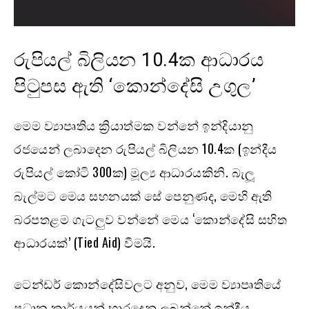
රුපියල් බිලියන 10.4ක ආධාරය
පිටුපස ඇති ‘කොන්දේසි උගුල’
මෙම ව්‍යාපෘතිය ක්‍රියාත්මක වන්නේ ඉන්දියානු
රජයෙන් ලබාදෙන රුපියල් බිලියන 10.4ක (ඉන්දීය
රුපියල් කෝටි 300ක) මූල්‍ය ආධාරයකිනි. බැලූ
බැල්මට මෙය සහනයක් සේ පෙනුණද, මෙහි ඇති
බරපතළම ගැටලුව වන්නේ මෙය ‘කොන්දේසි සහිත
ආධාරයක්’ (Tied Aid) වීමයි.
ටෙන්ඩර් කොන්දේසිවලට අනුව, මෙම ව්‍යාපෘතියේ
ප්‍රධාන කාර්යයන් භාරදෙනු ලබන්නේ ඉන්දීය