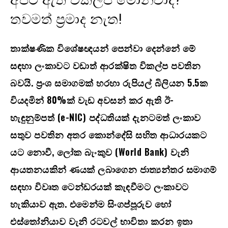
අපට ඇති විකල්ප මොනවාද?
තවමත් ප්‍රමාද නැත!
තාක්ෂණික විශේෂඥයන් පෙන්වා දෙන්නේ මේ
සඳහා ලංකාවට වඩාත් ආරක්ෂිත විකල්ප පවතින
බවයි. ප්‍රංශ සමාගමක් හරහා රුපියල් බිලියන 5.5ක
වියදමින් 80%ක් වැඩ අවසන් කර ඇති ඊ-
හැඳුනුම්පත් (e-NIC) පද්ධතියක් දැනටමත් ලංකාව
සතුව පවතින අතර කොන්දේසි සහිත ආධාරයකට
යට නොවී, ලෝක බැංකුව (World Bank) වැනි
ආයතනයකින් ණයක් ලබාගෙන ජාත්‍යන්තර සමාගම්
සඳහා විවෘත ටෙන්ඩරයක් කැඳවීමට ලංකාවට
හැකියාව ඇත. එමෙන්ම සිංගප්පූරුව හෝ
එස්තෝනියාව වැනි රටවල් භාවිතා කරන ඉතා