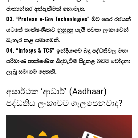
ජාත්‍යන්තර අත්දැකීමක් නොමැත.
03. “Protean e-Gov Technologies” මීට පෙර රජයක්
යටතේ තාක්ෂණිකව නුසුදුසු යැයි පවසා ලංකාවෙන්
බැහැර කළ සමාගමකි.
04. “Infosys & TCS” ඉන්දියාවේ බදු පද්ධතිවල මහා
පරිමාණ තාක්ෂණික බිඳවැටීම් සිදුකළ බවට චෝදනා
ලැබූ සමාගම් දෙකකි.
අසාර්ථක ‘ආධාර්’ (Aadhaar)
පද්ධතිය ලංකාවට ගැලපෙනවාද?