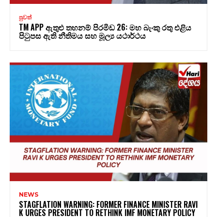
පුවත්
TM APP ඇතුළු තහනම් පිරමිඩ 26: මහ බැංකු රතු එළිය
පිටුපස ඇති නීතිමය සහ මූල්‍ය යථාර්ථය
NEWS
STAGFLATION WARNING: FORMER FINANCE MINISTER RAVI
K URGES PRESIDENT TO RETHINK IMF MONETARY POLICY