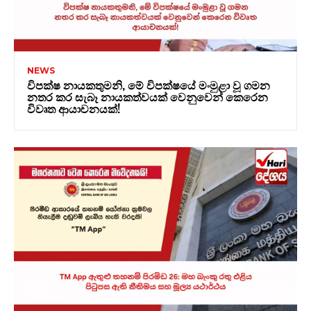
NEWS
විපක්ෂ නායකතුමනි, මේ විපක්ෂයේ මංමුළා වූ ගමන
නතර කර සැබෑ නායකත්වයක් වෙනුවෙන් කෙරෙන
විවෘත ආයාචනයක්!