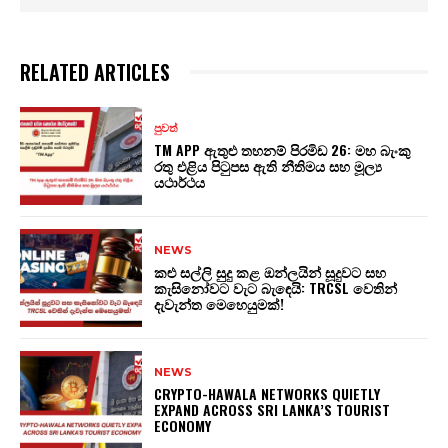
RELATED ARTICLES
පුවත්
TM APP ඇතුළු තහනම් පිරමිඩ 26: මහ බැංකු
රතු එළිය පිටුපස ඇති නීතිමය සහ මූල්‍ය
යථාර්ථය
NEWS
කළු සල්ලි සුදු කළ ඔන්ලයින් සූදුවට සහ
කැසිනෝවට වැට බැඳෙයි: TRCSL වෙතින්
දැවැන්ත මෙහෙයුමක්!
NEWS
CRYPTO-HAWALA NETWORKS QUIETLY
EXPAND ACROSS SRI LANKA’S TOURIST
ECONOMY