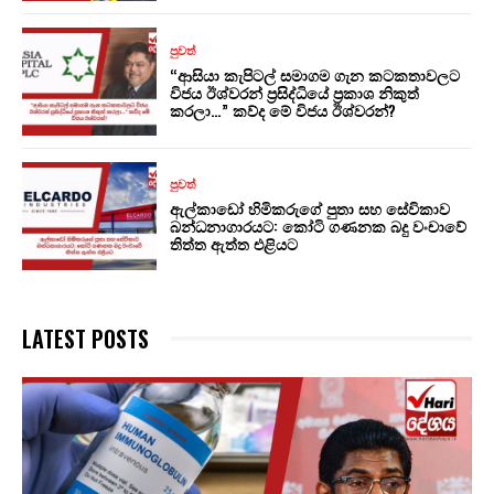
පුවත්
“ආසියා කැපිටල් සමාගම ගැන කටකතාවලට
විජය ඊශ්වරන් ප්‍රසිද්ධියේ ප්‍රකාශ නිකුත්
කරලා…” කව්ද මේ විජය ඊශ්වරන්?
පුවත්
ඇල්කාඩෝ හිමිකරුගේ පුතා සහ සේවිකාව
බන්ධනාගාරයට: කෝටි ගණනක බදු වංචාවේ
තිත්ත ඇත්ත එළියට
LATEST POSTS