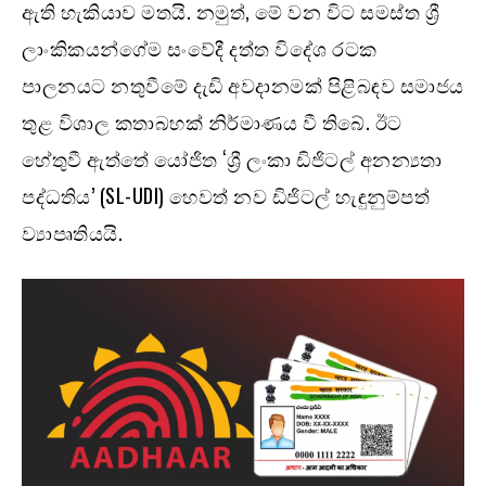
ඇති හැකියාව මතයි. නමුත්, මේ වන විට සමස්ත ශ්‍රී
ලාංකිකයන්ගේම සංවේදී දත්ත විදේශ රටක
පාලනයට නතුවීමේ දැඩි අවදානමක් පිළිබඳව සමාජය
තුළ විශාල කතාබහක් නිර්මාණය වී තිබේ. ඊට
හේතුවී ඇත්තේ යෝජිත ‘ශ්‍රී ලංකා ඩිජිටල් අනන්‍යතා
පද්ධතිය’ (SL-UDI) හෙවත් නව ඩිජිටල් හැඳුනුම්පත්
ව්‍යාපෘතියයි.