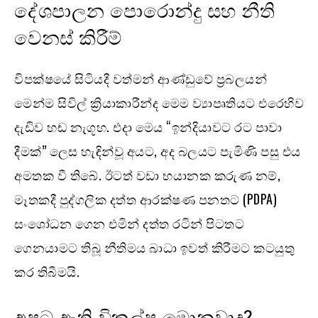
දේශපාලන පොරොන්දු සහ නීති
වෙනස් කිරීම්
විපක්ෂයේ සිටියදී වත්මන් ආණ්ඩුවේ ප්‍රබලයන්
මෙන්ම සිවිල් ක්‍රියාකාරීන්ද මෙම ව්‍යාපෘතියට එරෙහිව
දැඩිව හඬ නැගූහ. එදා මෙය “ඉන්දියාවට රට පාවා
දීමක්” ලෙස හැඳින්වූ අයට, අද බලයට පැමිණි පසු එය
අමතක වී තිබේ. ඊටත් වඩා භයානක කරුණ නම්,
මෑතකදී පුද්ගලික දත්ත ආරක්ෂණ පනතට (PDPA)
සංශෝධන ගෙන එමින් දත්ත රටින් පිටතට
ගෙනයාමට තිබූ නීතිමය බාධා ඉවත් කිරීමට කටයුතු
කර තිබීමයි.