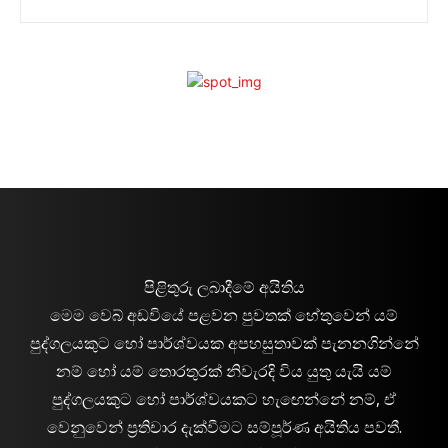
පිළිතුරු ලබාදීමේ අයිතිය
මෙම වෙබ් අඩවියේ පළවන පුවතක් හේතුවෙන් යම්
පුද්ගලයකුට හෝ පාර්ශ්වයක අපහසුතාවක් පැනනගින්නේ
නම් හෝ යම් තොරතුරක් නිවැරදි විය යුතු යැයි යම්
පුද්ගලයකුට හෝ පාර්ශ්වයකට හැඟෙන්නේ නම්, ඒ
වෙනුවෙන් ප්‍රතිචාර දැක්වීමට සම්පූර්ණ අයිතිය පවතී.