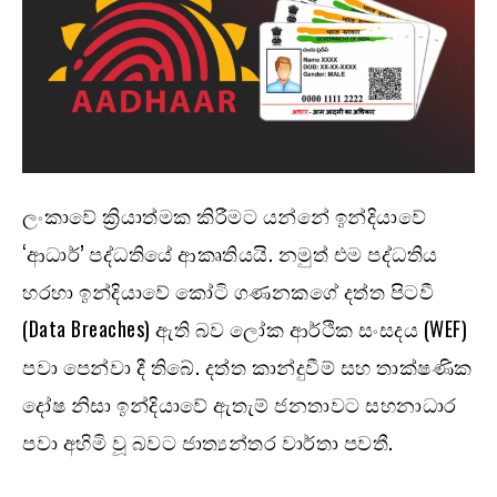
ලංකාවේ ක්‍රියාත්මක කිරීමට යන්නේ ඉන්දියාවේ
‘ආධාර්’ පද්ධතියේ ආකෘතියයි. නමුත් එම පද්ධතිය
හරහා ඉන්දියාවේ කෝටි ගණනකගේ දත්ත පිටවී
(Data Breaches) ඇති බව ලෝක ආර්ථික සංසදය (WEF)
පවා පෙන්වා දී තිබේ. දත්ත කාන්දුවීම් සහ තාක්ෂණික
දෝෂ නිසා ඉන්දියාවේ ඇතැම් ජනතාවට සහනාධාර
පවා අහිමි වූ බවට ජාත්‍යන්තර වාර්තා පවතී.