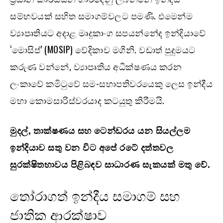
සම්භවයක් සහිත සමාගම්වලට පමණි. එමෙන්ම
ව්‍යාපෘතියට අදාළ මෘදුකාංග සපයන්නේද ඉන්දියාවේ
‘මොසිප්’ (MOSIP) වේදිකාව මගිනි. වඩාත් පුදුමයට
කරුණ වන්නේ, ව්‍යාපෘතිය අධීක්ෂණය කරන
ලංකාවේ කමිටුවේ සම-සභාපතිවරයෙකු ලෙස ඉන්දීය
මහා කොමසාරිස්වරයාද කටයුතු කිරීමයි.
මුදල්, තාක්ෂණය සහ ටෙන්ඩරය යන සියල්ලම
ඉන්දියාව සතු වන විට අපේ රටේ දත්තවල
සුරක්ෂිතභාවය පිළිබඳව සාධාරණ සැකයක් මතු වේ.
තෝරාගත් ඉන්දීය සමාගම් සහ
ජාතික ආරක්ෂාව