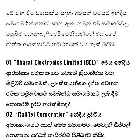
මේ වන විට ව්‍යාපෘතිය සඳහා අවසන් වටයට ඉන්දීය
සමාගම් 5ක් තෝරාගෙන ඇත. නමුත් එම සමාගම්වල
පසුබිම සොයාබැලීමේදී පෙනී යන්නේ එය අපේ
ජාතික ආරක්ෂාවට තර්ජනයක් විය හැකි බවයි.
01. “
Bharat Electronics Limited (BEL)” මෙය ඉන්දීය
ආරක්ෂක අමාත්‍යාංශය යටතේ ක්‍රියාත්මක වන
මිලිටරි සමාගමකි. ලාංකිකයන්ගේ දත්ත වෙනත්
රටක හමුදාවකට සම්බන්ධ සමාගමකට ලබාදීම
කොතරම් දුරට ආරක්ෂිතද?
02. “RailTel Corporation” ඉන්දීය දුම්රිය
අමාත්‍යාංශයට අයත් මෙම සමාගමට, මෙවැනි ඩිජිටල්
අනන්‍යතා පද්ධති හැසිරවීම පිළිබඳව කිසිදු