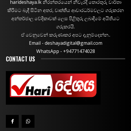
harideshaya.lk නිරන්තරයෙන් නිවැරදි තොරතුරු වාර්තා
කිරීමට බැඳී සිටින අතර, වෘත්තීය ආචාරධර්මවලට ගරුකරන
අන්තර්ජාල වේදිකාවක් ලෙස පිළිතුරු ලබාදීමේ අයිතියට
ගරුකරයි.
ඒ වෙනුවෙන් කරුණාකර අපට දැනුම්දෙන්න..
Email -
deshayadigital@gmail.com
WhatsApp - ‪+94771474028
CONTACT US