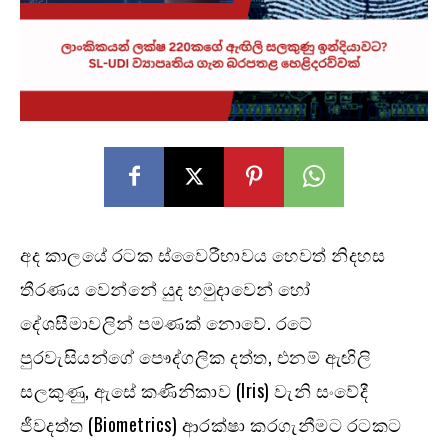
අද කාලයේ රටක ස්වෛරීභාවය හෙවත් නිදහස
තීරණය වෙන්නේ යුද හමුදාවෙන් හෝ
දේශසීමාවලින් පමණක් නොවේ. රටේ
පුරවැසියන්ගේ පෞද්ගලික දත්ත, එනම් ඇඟිලි
සලකුණු, ඇසේ කණිනිකාව (Iris) වැනි සංවේදී
ජීවදත්ත (Biometrics) ආරක්ෂා කරගැනීමට රටකට