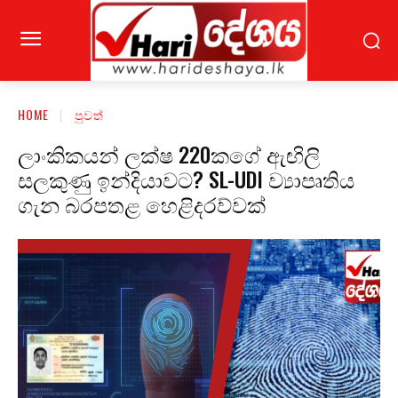
HOME
පුවත්
ලාංකිකයන් ලක්ෂ 220කගේ ඇඟිලි
සලකුණු ඉන්දියාවට? SL-UDI ව්‍යාපෘතිය
ගැන බරපතළ හෙළිදරව්වක්