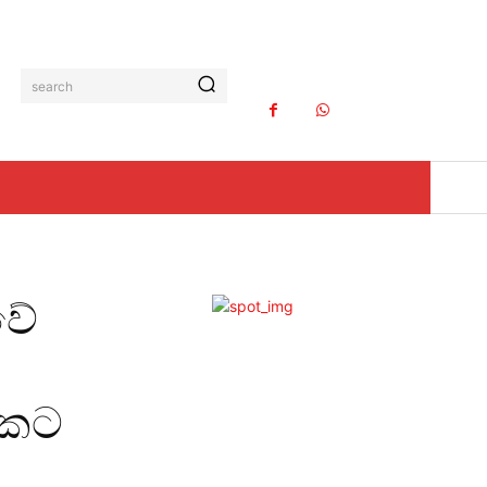
search
වේ
යකට