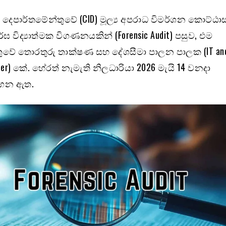
දෙපාර්තමේන්තුවේ (CID) මූල්‍ය අපරාධ විමර්ශන කොට්ඨාස
ර්ඝ විද්‍යාත්මක විගණනයකින් (Forensic Audit) පසුව, එම
ුවේ තොරතුරු තාක්ෂණ සහ දේශසීමා පාලන පාලක (IT and
oller) කේ. හේරත් නැමැති නිලධාරියා 2026 මැයි 14 වනදා
ගෙන ඇත.