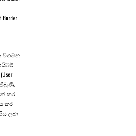
 Border
න විගමන
යිබර්
(User
ිබුණි.
සන් කර
නය කර
තිය ලබා