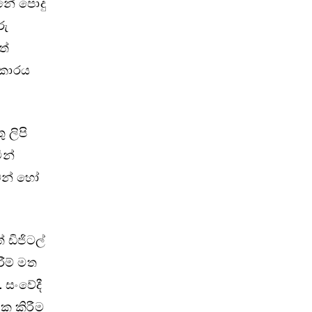
්නේ පොදු
රු
ත්
ආකාරය
 ලිපි
ින්
ුවන් හෝ
 ඩිජිටල්
ීම් මත
 සංවේදී
මක කිරීම