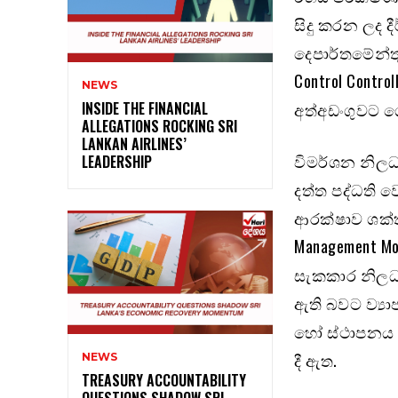
සිදු කරන ලද දී
දෙපාර්තමේන්ත
Control Contr
NEWS
INSIDE THE FINANCIAL
අත්අඩංගුවට 
ALLEGATIONS ROCKING SRI
LANKAN AIRLINES’
විමර්ශන නිල
LEADERSHIP
දත්ත පද්ධති 
ආරක්ෂාව ශක්ත
Management Mo
සැකකාර නිලධා
ඇති බවට ව්‍ය
හෝ ස්ථාපනය ක
දී ඇත.
NEWS
TREASURY ACCOUNTABILITY
QUESTIONS SHADOW SRI