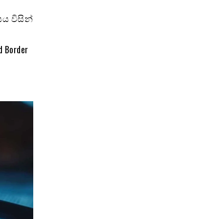
ය විසින්
 Border