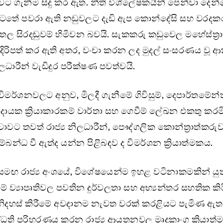
වට ගැනීම සිදු කර ඇත. නීති විශ්ලේෂකයින් පෙන්වා දෙන
තේ පවරා ඇති නඩුවලට දැඩි ඇප කොන්දේසි සහ වරදක
ල සිරදඬුවම් හිමිවන බවයි. සැකකරු කඩුවෙල මහේස්ත්‍රා
රිපත් කර ඇති අතර, වංචා කරන ලද මුදල් සංසරණය වූ 
ිලධාරීන් වැඩිදුර පරීක්ෂණ පවත්වයි.
මර්ශනවලට අනුව, මිලදී ගැනීමේ ගිවිසුම්, දෙපාර්තමේන්තු
ාදායක ක්‍රියාකාරකම් වාර්තා සහ ගෙවීම් ලේඛන එකතු කරම
චාවට තවත් රාජ්‍ය නිලධාරීන්, පෞද්ගලික කොන්ත්‍රාත්කර
්බන්ධ වී ඇත්ද යන්න පිළිබඳව ද විමර්ශන ක්‍රියාත්මකය.
 සමඟ රාජ්‍ය අංශයේ, විශේෂයෙන්ම ඉහළ වටිනාකමකින් යුත්
 ව්‍යාපෘතිවල පවතින දුර්වලතා සහ අභ්‍යන්තර සහතික කිර
නිදහස් කිරීමේ අවදානම නැවත වරක් කරළියට පැමිණ ඇත.
්ධති පරිහරණය කරන රාජ්‍ය ආයතනවල මෘදුකාංග ක්‍රියාත්