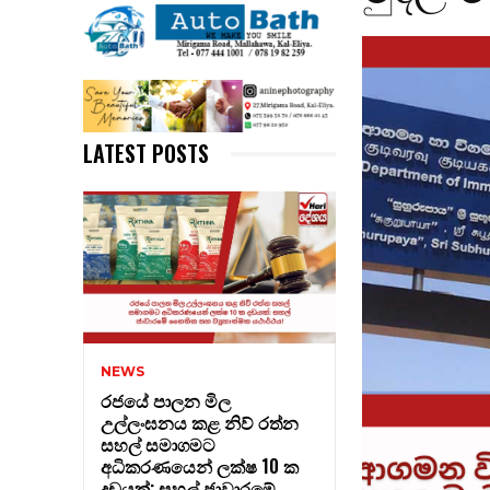
LATEST POSTS
NEWS
රජයේ පාලන මිල
උල්ලංඝනය කළ නිව් රත්න
සහල් සමාගමට
අධිකරණයෙන් ලක්ෂ 10 ක
දඩයක්: සහල් ජාවාරමේ