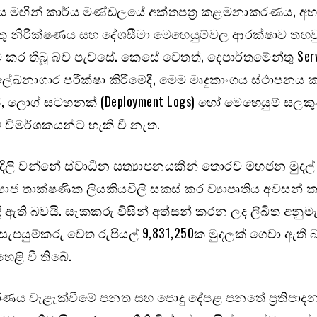
ය මඟින් කාර්ය මණ්ඩලයේ අක්තපත්‍ර කළමනාකරණය, අභ්
ු නිරීක්ෂණය සහ දේශසීමා මෙහෙයුම්වල ආරක්ෂාව තහව
ම් කර තිබූ බව පැවසේ. කෙසේ වෙතත්, දෙපාර්තමේන්තු Ser
 ලේඛනාගාර පරීක්ෂා කිරීමේදී, මෙම මෘදුකාංගය ස්ථාපනය
්, ලොග් සටහනක් (Deployment Logs) හෝ මෙහෙයුම් සලක
විමර්ශකයන්ට හැකි වී නැත.
දිලි වන්නේ ස්වාධීන සත්‍යාපනයකින් තොරව මහජන මුදල්
‍යාජ තාක්ෂණික ලියකියවිලි සකස් කර ව්‍යාපෘතිය අවසන් 
ී ඇති බවයි. සැකකරු විසින් අත්සන් කරන ලද ලිඛිත අනුම
සැපයුම්කරු වෙත රුපියල් 9,831,250ක මුදලක් ගෙවා ඇති 
ෙළි වී තිබේ.
ධිකරණය වැළැක්වීමේ පනත සහ පොදු දේපළ පනතේ ප්‍රතිපා