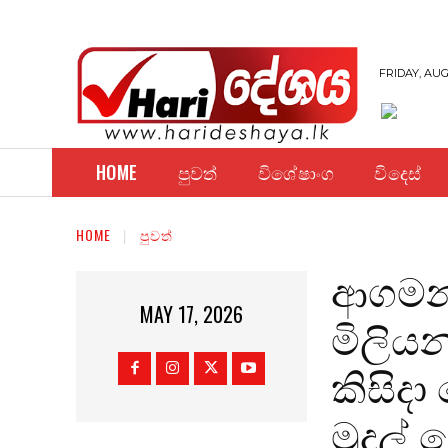
FRIDAY, AUG
HOME
පුවත්
විශේෂාංග
විදෙස්
HOME
පුවත්
ආගමන 
MAY 17, 2026
මිලිය
කිසිද
මුදල්