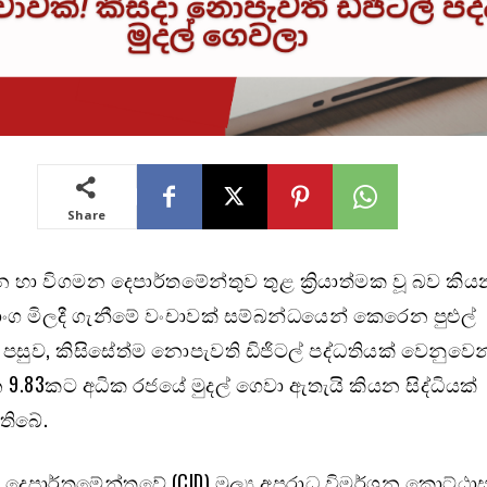
Share
මන හා විගමන දෙපාර්තමේන්තුව තුළ ක්‍රියාත්මක වූ බව කි
ාංග මිලදී ගැනීමේ වංචාවක් සම්බන්ධයෙන් කෙරෙන පුළුල්
 පසුව, කිසිසේත්ම නොපැවති ඩිජිටල් පද්ධතියක් වෙනුවෙන
න 9.83කට අධික රජයේ මුදල් ගෙවා ඇතැයි කියන සිද්ධියක්
තිබේ.
දෙපාර්තමේන්තුවේ (CID) මූල්‍ය අපරාධ විමර්ශන කොට්ඨාස