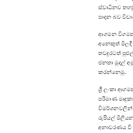
ස්වාධීනව තහව
පාදන බව විච
ආගමන විගමන 
අනෙකුත් මිලදී
තවදුරටත් පුළු
ජනතා මුදල් අ
කරන්නෙමු.
ශ්‍රී ලංකා ආග
පරිමාණ මෘදුක
විමර්ශනවලින්
රුපියල් මිලිය
අනාවරණය වී 