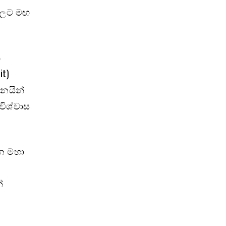
ාවලට මඟ
ි
it)
එනයින්
විශ්වාස
යන මහා
්