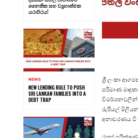
නෛතික සහ ව්‍යූහාත්මක
යථාර්ථය!
ශ්‍රී ලංකා ආග
NEWS
NEW LENDING RULE TO PUSH
පරිමාණ මෘදුක
SRI LANKAN FAMILIES INTO A
විමර්ශනවලින්
DEBT TRAP
රුපියල් මිලිය
අනාවරණය වී 
රහස් පරීක්ෂණ 