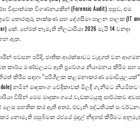
ර්ඝ විද්‍යාත්මක විගණනයකින් (Forensic Audit) පසුව, එම
ුවේ තොරතුරු තාක්ෂණ සහ දේශසීමා පාලන පාලක (IT and
oller) කේ. හේරත් නැමැති නිලධාරියා 2026 මැයි 14 වනදා
ගෙන ඇත.
ධාරීන් පවසන පරිදි, ජාතික ආරක්ෂාවට වැදගත් වන ආගම
වෙත කාර්ය මණ්ඩලයට ඇති ප්‍රවේශය නියාමනය කිරීම සහ ස
ිමත් කිරීම සඳහා “පරිශීලක කළමනාකරණ මොඩියුලයක්” 
dule) නමින් මෘදුකාංග වේදිකාවක් මිලදී ගැනීමට නියමිතව ත
රියා විසින් මෙම මෘදුකාංගයේ වැඩකටයුතු සාර්ථකව අව
ාජ ලෙස සහතික කර ඇති අතර, එවැනි පද්ධතියක් සංවර්ධ
ර නොමැති පසුබිමක රජයේ මුදල් නිදහස් කිරීමට අනුමැ