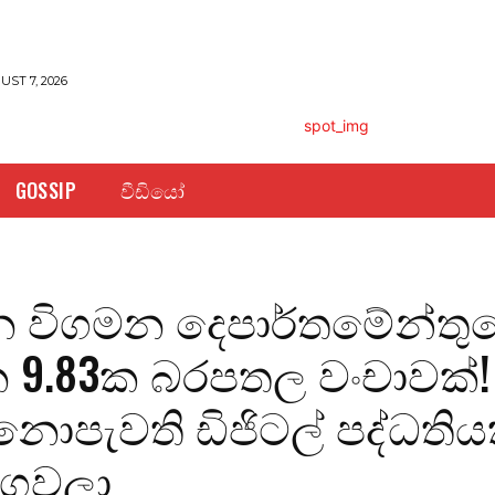
UST 7, 2026
GOSSIP
වීඩියෝ
විගමන දෙපාර්තමේන්තු
න 9.83ක බරපතල වංචාවක්!
ා නොපැවති ඩිජිටල් පද්ධති
 ගෙවලා