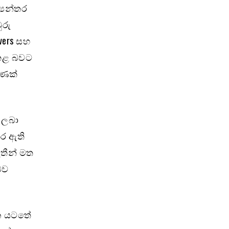
‍යන්තර
ුරු
vers සහ
 කළ බවට
ුණක්
 ලබා
කර ඇති
ැතීන් මත
බව
දන යටතේ