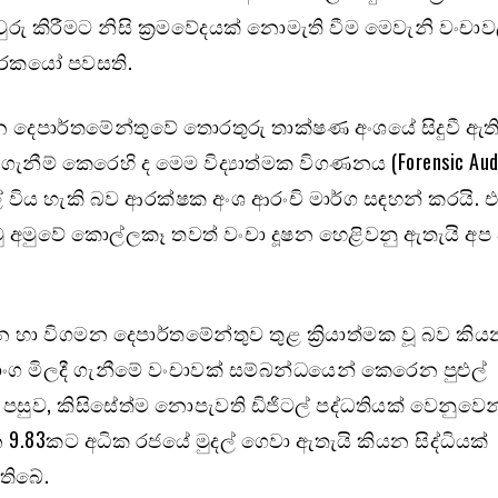
ුරු කිරීමට නිසි ක්‍රමවේදයක් නොමැති වීම මෙවැනි වංච
ාරකයෝ පවසති.
දෙපාර්තමේන්තුවේ තොරතුරු තාක්ෂණ අංශයේ සිදුවී ඇත
 ගැනීම් කෙරෙහි ද මෙම විද්‍යාත්මක විගණනය (Forensic Aud
ල් විය හැකි බව ආරක්ෂක අංශ ආරංචි මාර්ග සඳහන් කරයි. 
මු අමුවේ කොල්ලකෑ තවත් වංචා දූෂන හෙළිවනු ඇතැයි අප 
මන හා විගමන දෙපාර්තමේන්තුව තුළ ක්‍රියාත්මක වූ බව කි
ාංග මිලදී ගැනීමේ වංචාවක් සම්බන්ධයෙන් කෙරෙන පුළුල්
 පසුව, කිසිසේත්ම නොපැවති ඩිජිටල් පද්ධතියක් වෙනුවෙන
න 9.83කට අධික රජයේ මුදල් ගෙවා ඇතැයි කියන සිද්ධියක්
තිබේ.