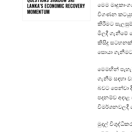
මෙම මෘදුකාංග
LANKA’S ECONOMIC RECOVERY
MOMENTUM
විගණන කටයුත
කිරීමට සැලසු
මිලදී ගැනීමේ
කිසිදු සටහනක
සොයා ගැනීමට 
මෙමඟින් පැහැ
ගැනීම සඳහා ව්
බවට පෙන්වා ද
පදනම්ව අදාළ 
විමර්ශනවලදී හ
මුදල් විශුද්