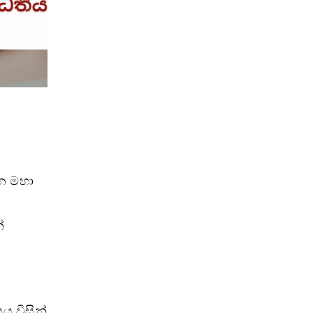
යන මහා
්
ය විසින්