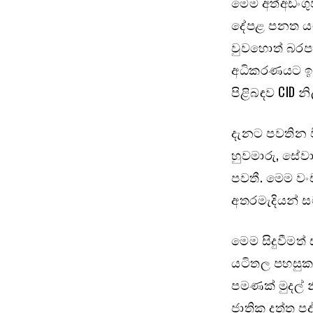
මෙම අත්අඩංගු
දේපළ පනත යට
වුවහොත් බරපත
අධිකරණයට ඉදි
පිළිබඳව CID න
දැනට පවතින වි
හුවමාරු, සේව
පවතී. මෙම වං
අතරමැදියන් සම
මෙම සිදුවීමත්
යටිතල පහසුකම්
පමණක් මුදල් 
ජාතික දත්ත පද