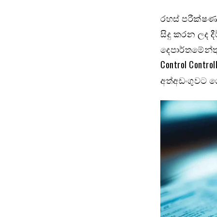
රහස් පරීක්ෂණ 
සිදු කරන ලද දී
දෙපාර්තමේන්ත
Control Contr
අත්අඩංගුවට 