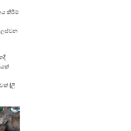
ය කිරීම්
 සලස්වන
කදී
ණයක්
ක් (ලී