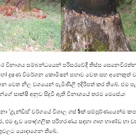
ර විනාශය සම්බන්ධයෙන් පරිසරවේදී තිස්ස සෙනෙවිරත්
් හෝ දූෂණ විමර්ශන කොමිෂන් සභාව වෙත සහ අනෙකුත් 
යතන වෙත නිල වශයෙන් පැමිණිලි ඉදිරිපත් කර තිබේ. එම පැ
ීන්ගේ සාක්ෂි අනුව සිදුවී ඇති විනාශයේ තරම මෙසේය:
ිනා ‘ග්‍රැන්ඩිස්’ වර්ගයේ විශාල ගස් 5ක් සම්පූර්ණයෙන්ම කප
ර, එම දැව පෞද්ගලික පරිහරණය සඳහා ගෘහ භාණ්ඩ හා 
යුතුවලට යොදාගෙන තිබේ.