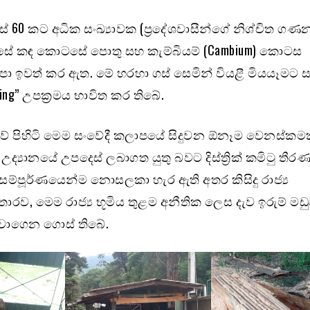
් 60 කට අධික සංඛ්‍යාවක (ප්‍රදේශවාසීන්ගේ නිශ්චිත ගණන
ගසේ කඳ කොටසේ පොතු සහ කැම්බියම් (Cambium) කොටස
ා ඉවත් කර ඇත. මේ හරහා ගස් සෙමින් වියළී මියයෑමට
king” උපක්‍රමය භාවිත කර තිබේ.
ාවේ පිහිටි මෙම සංවේදී කලාපයේ සිදුවන ඕනෑම වෙනස්කම
උද්‍යානයේ උපදෙස් ලබාගත යුතු බවට දිස්ත්‍රික් කමිටු තීර
සම්පූර්ණයෙන්ම නොසලකා හැර ඇති අතර කිසිදු රාජ්‍ය
ව, මෙම රාජ්‍ය භූමිය තුළම අනීතික ලෙස දැව ඉරුම් මඩුව
වාගෙන ගොස් තිබේ.