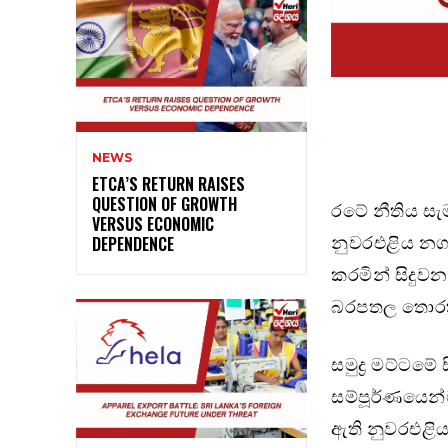
NEWS
ETCA’S RETURN RAISES
QUESTION OF GROWTH
රටේ නීතිය සැ
VERSUS ECONOMIC
නුවරඑළිය නගර 
DEPENDENCE
කරමින් සිදුව
බරපතල තොරතු
සමුද්‍ර මට්ටම
සම්පූර්ණයෙන්
ඇති නුවරඑළිය ග