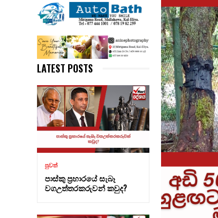
LATEST POSTS
පුවත්
පාස්කු ප්‍රහාරයේ සැබෑ
වගඋත්තරකරුවන් කවුද?