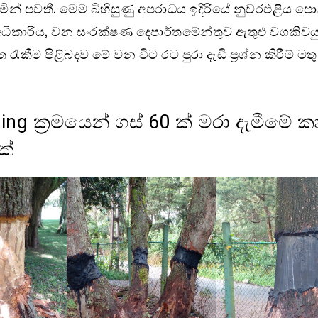
මින් පවතී. මෙම බිහිසුණු අපරාධය ඉදිරියේ නුවරඑළිය පො
 අධිකාරිය, වන සංරක්ෂණ දෙපාර්තමේන්තුව ඇතුළු වගකිවයු
ැකීම පිළිබඳව මේ වන විට රට පුරා දැඩි ප්‍රශ්න කිරීම් මත
ing ක්‍රමයෙන් ගස් 60 ක් මරා දැමීමේ ක
ක්