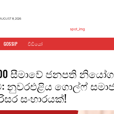
AUGUST 8, 2026
GOSSIP
වීඩියෝ
000 සීමාවේ ජනපති නියෝ
: නුවරඑළිය ගොල්ෆ් සමා
රිසර සංහාරයක්!