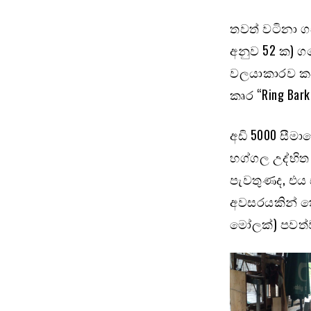
තවත් වටිනා ගස
අනුව 52 ක) 
වලයාකාරව කප
කෘර “Ring Bar
අඩි 5000 සීම
හග්ගල උද්භිත 
පැවතුණද, එය 
අවසරයකින් තොර
මෝලක්) පවත්