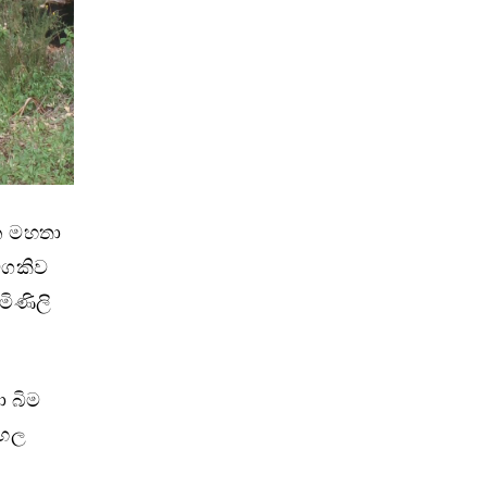
න මහතා
වගකිව
මිණිලි
ා බිම
වහල