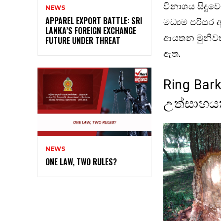
විනාශය සිදුවෙ
NEWS
APPAREL EXPORT BATTLE: SRI
මධ්‍යම පරිසර
LANKA’S FOREIGN EXCHANGE
ආයතන මුනිවත ර
FUTURE UNDER THREAT
ඇත.
Ring Bark
උත්සාහය
NEWS
ONE LAW, TWO RULES?