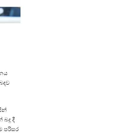
තනය
ිබඳව
ින්
බදු දී
ෙම පරිසර