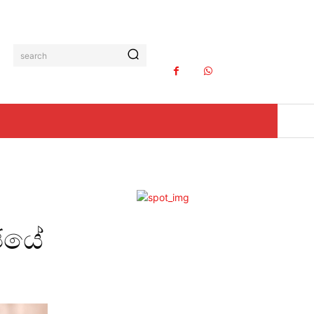
search
ග
ජයේ