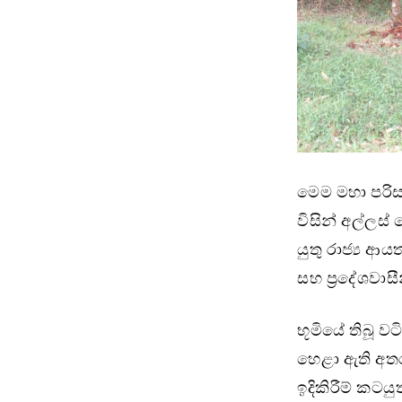
මෙම මහා පරිස
විසින් අල්ලස
යුතු රාජ්‍ය ආ
සහ ප්‍රදේශවාස
භූමියේ තිබූ වට
හෙළා ඇති අත
ඉදිකිරීම් කට