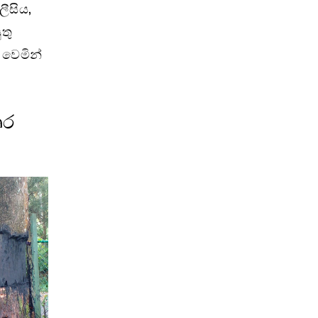
ලීසිය,
තු
ු වෙමින්
ෘර