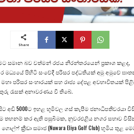
Share
මට සමාන බව වත්මන් රජය නිරන්තරයෙන් ප්‍රකාශ කළද,
මධ්‍යයේ පිහිටි සංවේදී පරිසර පද්ධතියක් අමු අමුවේ ඝා
න මහා පරිසර සංහාරයක් සහ රාජ්‍ය දේපළ අවභාවිතයක් පිළ
රු රැසක් අනාවරණය වී තිබේ.
ේ සිට අඩි 5000ට ඉහළ භූමිවල ගස් කැපීම ජනාධිපතිවරයා විස
ම තහනම් කර ඇති පසුබිමක, නුවරඑළිය නගර සභාව විසින් 
ොල්ෆ් ක්‍රීඩා සමාජ (Nuwara Eliya Golf Club) භූමිය තුළ ම