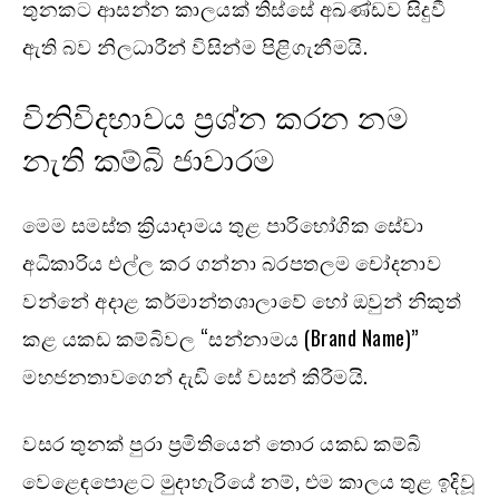
තුනකට ආසන්න කාලයක් තිස්සේ අඛණ්ඩව සිදුවී
ඇති බව නිලධාරීන් විසින්ම පිළිගැනීමයි.
විනිවිදභාවය ප්‍රශ්න කරන නම
නැති කම්බි ජාවාරම
මෙම සමස්ත ක්‍රියාදාමය තුළ පාරිභෝගික සේවා
අධිකාරිය එල්ල කර ගන්නා බරපතලම චෝදනාව
වන්නේ අදාළ කර්මාන්තශාලාවේ හෝ ඔවුන් නිකුත්
කළ යකඩ කම්බිවල “සන්නාමය (Brand Name)”
මහජනතාවගෙන් දැඩි සේ වසන් කිරීමයි.
වසර තුනක් පුරා ප්‍රමිතියෙන් තොර යකඩ කම්බි
වෙළෙඳපොළට මුදාහැරියේ නම්, එම කාලය තුළ ඉදිවූ