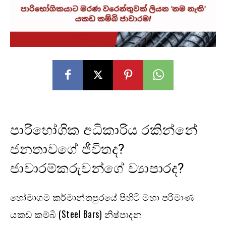
පාරිභෝගික අධිකාරිය රකින්නේ
ජනතාවගේ ජීවිතද?
ජාවාරම්කරුවන්ගේ ව්‍යාපාරද?
හෝමාගම කර්මාන්තපුරයේ පිහිටි මහා පරිමාණ
යකඩ කම්බි (Steel Bars) නිෂ්පාදන