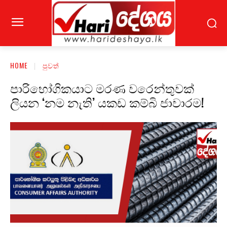
HOME
පුවත්
පාරිභෝගිකයාට මරණ වරෙන්තුවක්
ලියන ‘නම නැති’ යකඩ කම්බි ජාවාරම!