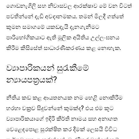
ගොඩනැගිලි සහ නිවාසවල ආරක්ෂාව මේ වන විටත්
පවතින්නේ දැඩි අවදානමකය. තමන් මිලදී ගත්තේ
කුමන සමාගමේ යකඩදැයි දැනගැනීමට
පාරිභෝගිකයාට ඇති මූලික අයිතිය උල්ලංඝනය
කිරීම කිසිසේත් සාධාරණීකරණය කළ නොහැක.
ව්‍යාපාරිකයන් සුරැකීමේ
න්‍යායපත්‍රයක්?
නීතිය කඩ කළ ආයතනයක නම හෙළි නොකිරීම
හරහා වක්‍රව සිදුවන්නේ කුමක්ද? එය එම කූට
ව්‍යාපාරිකයාගේ ඉදිරි කීර්ති නාමය සහ අනාගත
වෙළෙඳපොළ සුරක්ෂිත කර දීමක් ලෙසයි විවිධ