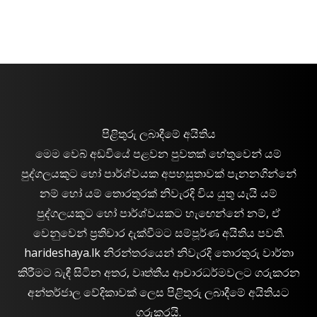
පිළිතුරු ලබාදීමේ අයිතිය
මෙම වෙබ් අඩවියේ පළවන පුවතක් හේතුවෙන් යම්
පුද්ගලයකුට හෝ පාර්ශ්වයක අපහසුතාවක් පැනනගින්නේ
නම් හෝ යම් තොරතුරක් නිවැරදි විය යුතු යැයි යම්
පුද්ගලයකුට හෝ පාර්ශ්වයකට හැඟෙන්නේ නම්, ඒ
වෙනුවෙන් ප්‍රතිචාර දැක්වීමට සම්පූර්ණ අයිතිය පවතී.
harideshaya.lk නිරන්තරයෙන් නිවැරදි තොරතුරු වාර්තා
කිරීමට බැඳී සිටින අතර, වෘත්තීය ආචාරධර්මවලට ගරුකරන
අන්තර්ජාල වේදිකාවක් ලෙස පිළිතුරු ලබාදීමේ අයිතියට
ගරුකරයි.