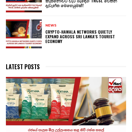
කැසිනෝවට වැට බැඳෙයි: TRCSL වෙතින්
දැවැන්ත මෙහෙයුමක්!
NEWS
CRYPTO-HAWALA NETWORKS QUIETLY
EXPAND ACROSS SRI LANKA’S TOURIST
ECONOMY
LATEST POSTS