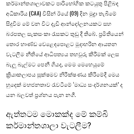
කර්මාන්තශාලාවකට පාරිභෝගික කටයුතු පිළිබඳ
අධිකාරිය (CAA) විසින් ඊයේ (09) දින මුද්‍රා තැබීමේ
සිදුවීම මේ වන විට දැඩි ආන්දෝලනයකට සහ
බරපතල සැකසංකා රැසකට තුඩු දී තිබේ. ප්‍රමිතියෙන්
තොර භාණ්ඩ වෙළෙඳපොළට මුදාහරින ආයතන
වැටලීම නීතියේ ආධිපත්‍යය තහවුරු කිරීමක් ලෙස
බැලූ බැල්මට පෙනී ගියද, මෙම මෙහෙයුමේ
ක්‍රියාකලාපය සූක්ෂමව නිරීක්ෂණය කිරීමේදී මෙය
හුදෙක් මහජනතාව රැවටීමේ ‘මාධ්‍ය සංදර්ශනයක්’ ද
යන බලවත් ප්‍රශ්නය පැන නගී.
ඇත්තටම මොකක්ද මේ කම්බි
කර්මාන්තශාලා වැටලීම?