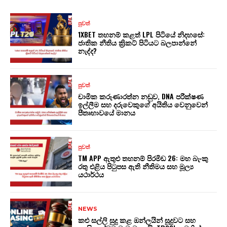
පුවත්
1XBET තහනම් කළත් LPL පිටියේ නිදහසේ:
ජාතික නීතිය ක්‍රිකට් පිටියට බලපාන්නේ
නැද්ද?
පුවත්
චාමික කරුණාරත්න නඩුව, DNA පරීක්ෂණ
ඉල්ලීම සහ දරුවෙකුගේ අයිතිය වෙනුවෙන්
පීතෘභාවයේ මානය
පුවත්
TM APP ඇතුළු තහනම් පිරමිඩ 26: මහ බැංකු
රතු එළිය පිටුපස ඇති නීතිමය සහ මූල්‍ය
යථාර්ථය
NEWS
කළු සල්ලි සුදු කළ ඔන්ලයින් සූදුවට සහ