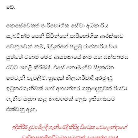
වේ.
කෙසේවෙතත් පාරිභෝගික සේවා අධිකාරිය
සැබවින්ම පෙනී සිටින්නේ පාරිභෝගික ආරක්ෂාව
වෙනුවෙන් නම්, ඔවුන්ගේ පළමු රාජකාරිය විය
යුත්තේ වහාම මෙම ආයතනයේ නම සහ සන්නාමය
රටට හෙළි කිරීමයි. එසේ නොමැතිව සිදුකරන
මෙවැනි වැටලීම්, හුදෙක් නිලධාරිවාදී අරමුණු
ඉටුකරගැනීමක් හෝ අභ්‍යන්තර ගනුදෙනුවක් පියවා
ගැනීම සඳහා කළ නාඩගමක් ලෙස ඉතිහාසයට
එක්වනු ඇත.
ඉදිකිරීම් ද්‍රව්‍ය මිලදී ගැනීමේදී කිසිදු විටෙක වෙළෙන්දාගේ
වාචික සහතිකවීම් මත පමණක් යැපෙන්න එපා!