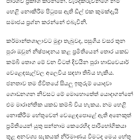
පාර්ශව ප්‍රකාශ කරන්නේ. වැරදිකරුවන්ගේ නම්
හෙළි නොකිරීම පිටුපස ඇති ඩීල් එක කුමක්දැයි
සමාජය ප්‍රශ්න කරන්නේ එබැවිනි.
කර්මාන්තශාලාවට මුද්‍රා තැබුවද, පසුගිය වසර තුන
පුරා ඔවුන් නිෂ්පාදනය කළ ප්‍රමිතියෙන් තොර යකඩ
කම්බි තොග මේ වන විටත් දිවයින පුරා හාඩ්වෙයාර්
වෙළෙඳසැල්වල අලෙවිය සඳහා තිබිය හැකිය.
ජනතාව තම ජීවිතයේ සියලු ඉතුරුම් යොදවා
ගොඩනගන නිවසට මේ මොහොතේත් යොදාගන්නේ
එම මාරාන්තික යකඩ කම්බි විය හැකය. නම හෙළි
නොකිරීම හේතුවෙන් වෙළෙඳපොළේ ඇති අනෙකුත්
ප්‍රමිතියෙන් යුතු සන්නාම කෙරෙහිද පාරිභෝගිකයා
තුළ අනවශ්‍ය සැකයක් නිර්මාණය වීමටද මෙය හේතු