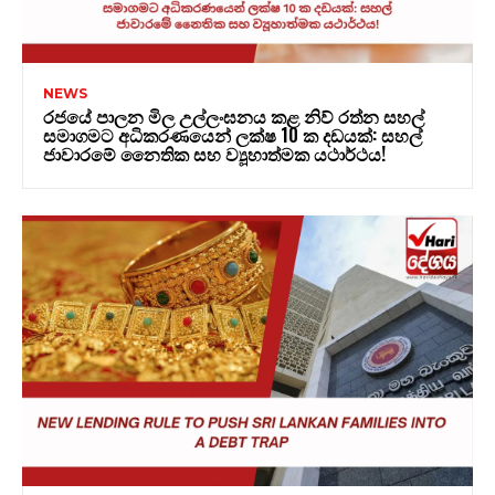
NEWS
රජයේ පාලන මිල උල්ලංඝනය කළ නිව් රත්න සහල්
සමාගමට අධිකරණයෙන් ලක්ෂ 10 ක දඩයක්: සහල්
ජාවාරමේ නෛතික සහ ව්‍යූහාත්මක යථාර්ථය!