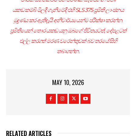
යකඩ කම්බි මිලදී ගැනීමේදී එහි SLS 375 ප්‍රමිති ලාංඡනය
මුද්‍රණය කර ඇතිදැයි අනිවාර්යයෙන්ම පරීක්ෂා කරන්න.
ප්‍රමිතියෙන් තොර යකඩ යනු ඔබගේ ජීවිතයටත්, දේපළටත්
එල්ල කරගත් මරණ වරෙන්තුවක් බව තරයේ සිහි
තබාගන්න.
MAY 10, 2026
RELATED ARTICLES