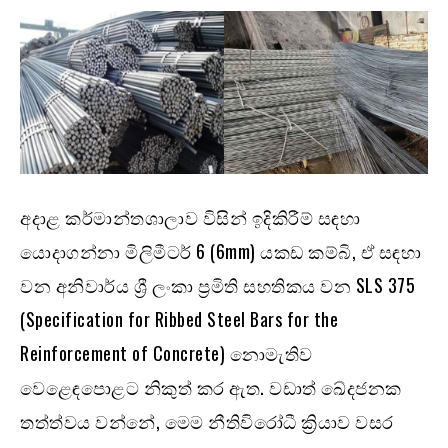
අදාළ කර්මාන්තශාලාව විසින් ඉදිකිරීම් සඳහා
යොදාගන්නා මිලිමීටර් 6 (6mm) යකඩ කම්බි, ඒ සඳහා
වන අනිවාර්ය ශ්‍රී ලංකා ප්‍රමිති සහතිකය වන SLS 375
(Specification for Ribbed Steel Bars for the
Reinforcement of Concrete) නොමැතිව
වෙළෙඳපොළට නිකුත් කර ඇත. වඩාත් ඛේදජනක
තත්ත්වය වන්නේ, මෙම නීතිවිරෝධී ක්‍රියාව වසර