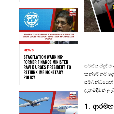
NEWS
STAGFLATION WARNING:
FORMER FINANCE MINISTER
සමස්ත සිදුවී
RAVI K URGES PRESIDENT TO
RETHINK IMF MONETARY
කන්ටේනර් දෙක
POLICY
සම්බන්ධයෙන් ජ
දැනුම්දීමක් ලැබ
1.
ආරම්භ