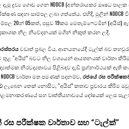
ල දැමූ ද්‍රව්‍ය ගොඩ ගෙන NDDCB (අන්තරායකර ඖෂධ පාලක
්ෂණ සඳහා සාම්පල ලබා ගත්තේය. එහිදී, මුලින් NDDCB වි
ම්පල 20න් 05කත්, පසුව 19කම මෙතැම්ෆෙටමින් (අයිස්) ඇ
 ප්‍රකාශක නිල නිවේදනයක් මගින් නිකුත් කරන ලදී.
පරස්පරය
වඩාත් ප්‍රබල විය. ආනයනයේදී ටැල්ක් බව තහවුරු
ුව රට තුළ “අයිස්” බවට නිල වශයෙන් ආයතනයක් වාර්තා කිරීම
්‍යාත්මක නිරවද්‍යතාවය පිළිබඳව දැඩි ප්‍රශ්නාර්ථයක් ඇති 
 NDDCB වාර්තා මත පමණක් පදනම්ව,
රජයේ රස පරීක්ෂ
ාව
ලැබෙන තෙක් නොසිට, “අයිස්” කතාව ප්‍රචාරය කිරීම ඔව
කළමනාකරණයේ සහ වෘත්තීයභාවයේ දෝෂයක් ලෙස සැල
රස පරීක්ෂක වාර්තාව සහ “ටැල්ක්”