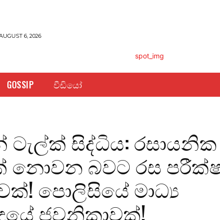
AUGUST 6, 2026
GOSSIP
වීඩියෝ
ටැල්ක් සිද්ධිය: රසායනික
්‍යයක් නොවන බවට රස පරීක
වක්! පොලිසියේ මාධ්‍ය
දයේ ජවනිකාවක්!