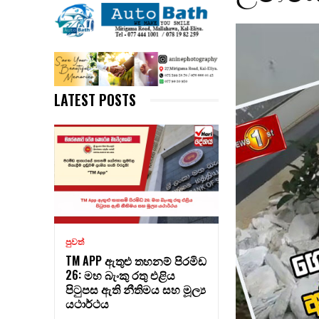
LATEST POSTS
පුවත්
TM APP ඇතුළු තහනම් පිරමිඩ
26: මහ බැංකු රතු එළිය
පිටුපස ඇති නීතිමය සහ මූල්‍ය
යථාර්ථය