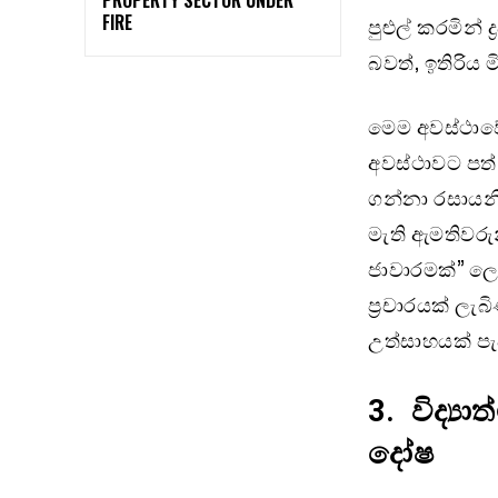
FIRE
පුළුල් කරමින්
බවත්, ඉතිරිය 
මෙම අවස්ථාවේ
අවස්ථාවට පත් 
ගන්නා රසායනික 
මැති ඇමතිවරුන්
ජාවාරමක්” ලෙස
ප්‍රචාරයක් ලැ
උත්සාහයක් පැව
3.
විද්‍
දෝෂ