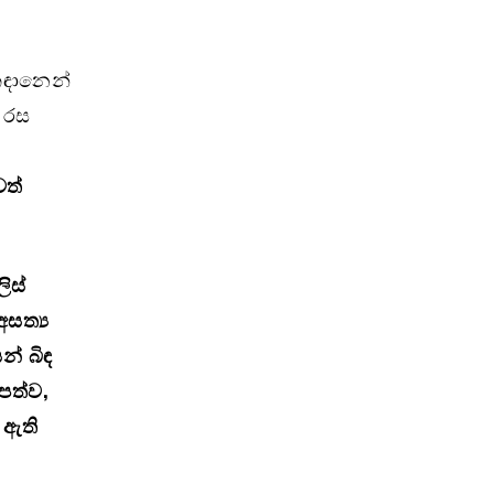
 කඳානෙන්
. රස
වත්
ිස්
සත්‍ය
න් බිඳ
පත්ව,
 ඇති