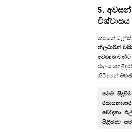
5.
අවසන් 
විශ්වාසය 
කඳානේ ටැල්ක්
නිලධාරීන් විස
අවශ්‍යතාවන්ට
ජාලය හෙළිදරව්
කිරීමෙන්
මහජන
මෙම සිදුව
රසායනාගාර 
චෝදනා එල්
පිළිබඳව සම