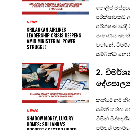
පොලිස් මත්ද්‍ර
පරීක්ෂාවකට ල
NEWS
පරීක්ෂණයේදී ම
SRILANKAN AIRLINES
පාෂාණය බවත් ත
LEADERSHIP CRISIS DEEPENS
AMID MINISTERIAL POWER
වන්නේ, විමර්ශ
STRUGGLE
සම්බන්ධ නොව
2.
විමර්ශ
දේශපාලන 
කන්ටේනර් නිද
සමන් හරහා ප
NEWS
විසින් මිද්ද
SHADOW MONEY, LUXURY
HOMES: SRI LANKA’S
සම්පත් මනම්ප
PROPERTY SECTOR UNDER