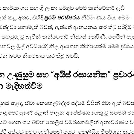
ව්‍ය කාර්යාංශය සහ ශ්‍රී ලංකා රේගුව මෙම කන්ටේනර් දැඩි
ක් කළ අතර, එහිදී
ප්‍රථම පරස්පරය
නිර්මාණය විය. මෙම
ත්ද්‍රව්‍ය නොමැති බවත්, ඇත්තේ ආනයනය කර තිබූ පරිදිම 
හවුරු වූ බැවින් කන්ටේනර් නිදහස් කෙරිණි. මෙයින් පැහ
නවල මුල් අවධියේදී නිල ආයතන කිහිපයක්ම මෙම ද්‍රව්‍යය මත්
න බවට නිගමනය කර තිබූ බවයි.
න උණුසුම සහ “අයිස් රසායනික” ප්‍රච
මැදිහත්වීම
හස් කළද, ඒවා කෙහෙල්බද්දර පද්මේ විසින් එවා ඇති බව
ොදු පෙරමුණේ පළාත් පාලන අපේක්ෂකයෙකු වූ සම්පත් මන
ෙණියට ගෙන ගිය බවත් පොලිස් විමර්ශනවලින් අනාවරණය වි
ේරි අත්අඩංගුවට ගැනීමෙන් පසුව, පොලීසිය විමර්ශන තවද