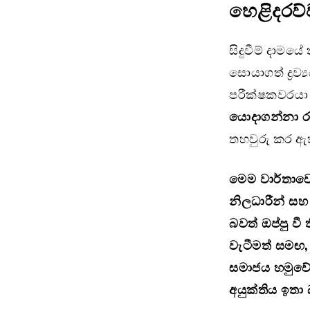
හෙළිදරව්
සිදුවීම් දාම
සොයාගත් ද්‍ර
පරීක්ෂකවරයා ව
යොදාගන්නා රස
තහවුරු කර ඇ
මෙම වාර්තාවෙන
නිලධාරීන් සහ 
බවත් ඔප්පු වී
වැටීමත් සමඟ,
සමාජය හමුවේ 
අයුක්තිය ඉතා