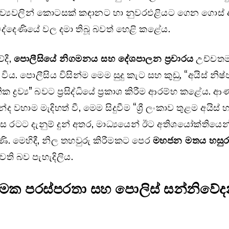
 ද්‍රව්‍යවලින් කොටසක් කඳානට හා නුවරඑළියට ගෙන ගොස් 
මිද්දෙණියේ වල දමා තිබූ බවත් හෙළි කළේය.
දී,
පොලීසියේ නිගමනය සහ දේශපාලන ප්‍රචාරය
උච්චත
විය. පොලීසිය විසින්ම මෙම සුදු කැට සහ කුඩු, “අයිස් නි
ද්‍රව්‍ය” බවට ප්‍රසිද්ධියේ ප්‍රකාශ කිරීම ආරම්භ කළේය. ආ
ද වහාම මැදිහත් වී, මෙම සිදුවීම “ශ්‍රී ලංකාව තුළම අයිස්
 රටට දැනුම් දුන් අතර, මාධ්‍යයෙන් ඊට අතිශයෝක්තියෙන්
බිණි. මෙහිදී, නිල තහවුරු කිරීමකට පෙර
මහජන මතය හසුර
ති බව පැහැදිලිය.
යාත්මක පරස්පරතා සහ පොලිස් සන්නිව