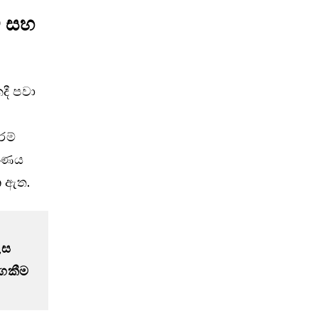
ම සහ
දී පවා
රම්
ාරණය
න
ඇත.
ස 
කීම 