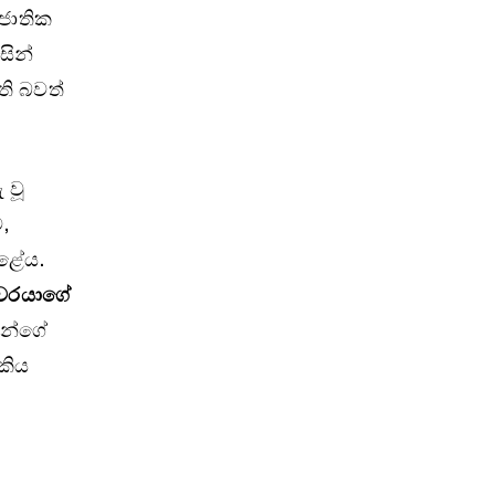
 ජාතික
සින්
ති බවත්
 වූ
,
කළේය.
කවරයාගේ
ුන්ගේ
කිය