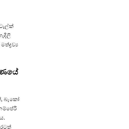
ටැල්ක්
ැදිලි
ද්‍රව්‍ය
ාරණයේ
ත්, බැකෝ
ම්පේරි
ය.
ුරටත්