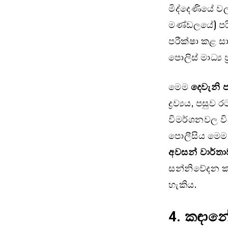
මිද්දෙණියේ ව
මණ්ඩලයේ) පරීක
පරීක්ෂා කළ සා
පොලිස් මාධ්‍ය
මෙම
දෙවැනි 
ද්‍රව්‍යය, පස
විමර්ශනවල විද
පොලීසිය මෙම
අවසන් වාර්ත
සන්නිවේදන 
හැකිය.
4.
කඳානේ 