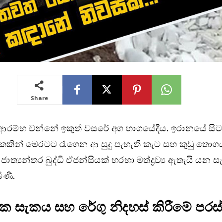
Share
ම ආරම්භ වන්නේ ඉකුත් වසරේ අග භාගයේදීය. ඉරානයේ සි
කින් මෙරටට රැගෙන ආ සුදු පැහැති කැට සහ කුඩු තොග
ාත්‍යන්තර බුද්ධි ඒජන්සියක් හරහා මත්ද්‍රව්‍ය ඇතැයි යන
ිණි.
ක සැකය සහ රේගු නිදහස් කිරීමේ පරස