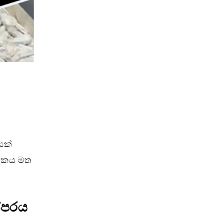
ට
යක්
 සැකය මත
්පරය