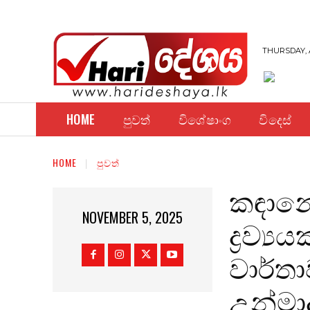
THURSDAY, 
HOME
පුවත්
විශේෂාංග
විදෙස්
HOME
පුවත්
කඳානේ 
NOVEMBER 5, 2025
ද්‍රව
වාර්තා
උන්මා