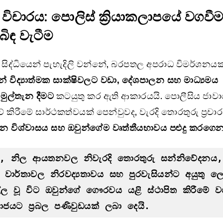
විචාරය: පොලිස් ක්‍රියාකලාපයේ වගවී
බිඳ වැටීම
 සිද්ධියෙන් පැහැදිලි වන්නේ, බරපතල අපරාධ විමර්ශනයක
ින් විද්‍යාත්මක සාක්ෂිවලට වඩා
,
දේශපාලන සහ මාධ්‍යමය
 මුල්තැන දීමට
කටයුතු කර ඇති ආකාරයයි. පොලීසිය ජාවා
 කිරීමේ සාර්ථකත්වයක් පෙන්වුවද, වැරදි තොරතුරු ප්‍රච
 විශ්වාසය සහ ඔවුන්ගේම වෘත්තීයභාවය පළුදු කරගෙ
ීම, නිල ආයතනවල නිවැරදි තොරතුරු සන්නිවේදනය, 
වාර්තාවල නිරවද්‍යතාවය සහ පුරවැසියන්ට අයුතු ලෙ
ල වූ විට ඔවුන්ගේ ගෞරවය යළි ස්ථාපිත කිරීමේ වග
ාජයට ප්‍රබල පණිවුඩයක් ලබා දෙයි.