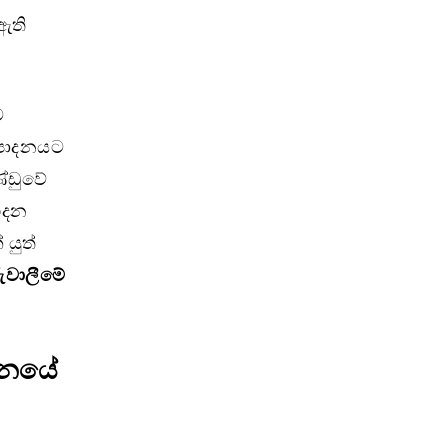
ඇති
ම
ෂ්පාදනයට
ණ්ඩුවේ
 හදන
 යුත්
ුවාලීමේ
ේදනයේ