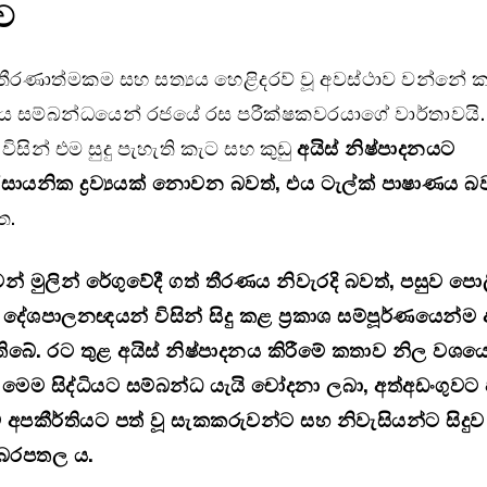
ව
යේ තීරණාත්මකම සහ සත්‍යය හෙළිදරව් වූ අවස්ථාව වන්නේ
ව්‍යය සම්බන්ධයෙන් රජයේ රස පරීක්ෂකවරයාගේ වාර්තාවයි
ිසින් එම සුදු පැහැති කැට සහ කුඩු
අයිස් නිෂ්පාදනයට
ායනික ද්‍රව්‍යයක් නොවන බවත්
,
එය ටැල්ක් පාෂාණය බ
ත.
් මුලින් රේගුවේදී ගත් තීරණය නිවැරදි බවත්, පසුව පොල
දේශපාලනඥයන් විසින් සිදු කළ ප්‍රකාශ සම්පූර්ණයෙන්ම අ
 තිබේ. රට තුළ අයිස් නිෂ්පාදනය කිරීමේ කතාව නිල වශයෙ
 මෙම සිද්ධියට සම්බන්ධ යැයි චෝදනා ලබා, අත්අඩංගුවට 
අපකීර්තියට පත් වූ සැකකරුවන්ට සහ නිවැසියන්ට සිදුව
 බරපතල ය.