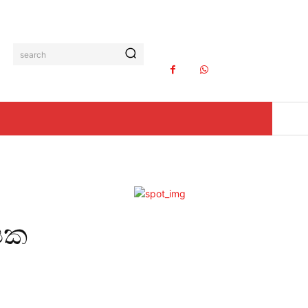
search
්ෂක