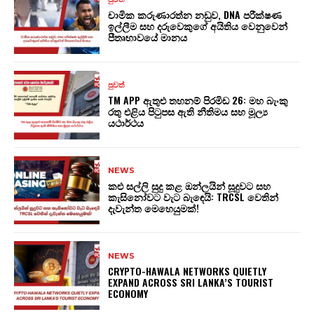
චාමික කරුණාරත්න නඩුව, DNA පරීක්ෂණ
ඉල්ලීම සහ දරුවෙකුගේ අයිතිය වෙනුවෙන්
පීතෘභාවයේ මානය
පුවත්
TM APP ඇතුළු තහනම් පිරමිඩ 26: මහ බැංකු
රතු එළිය පිටුපස ඇති නීතිමය සහ මූල්‍ය
යථාර්ථය
NEWS
කළු සල්ලි සුදු කළ ඔන්ලයින් සූදුවට සහ
කැසිනෝවට වැට බැඳෙයි: TRCSL වෙතින්
දැවැන්ත මෙහෙයුමක්!
NEWS
CRYPTO-HAWALA NETWORKS QUIETLY
EXPAND ACROSS SRI LANKA’S TOURIST
ECONOMY