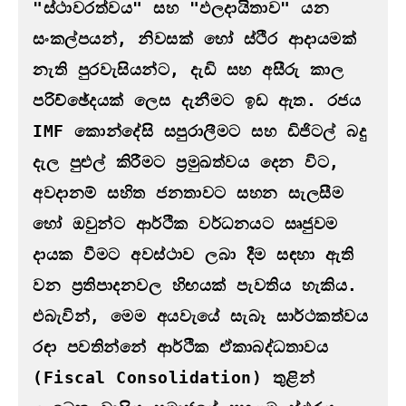
"ස්ථාවරත්වය" සහ "ඵලදායිතාව" යන 
සංකල්පයන්, නිවසක් හෝ ස්ථිර ආදායමක් 
නැති පුරවැසියන්ට, දැඩි සහ අසීරු කාල 
පරිච්ඡේදයක් ලෙස දැනීමට ඉඩ ඇත. රජය 
IMF කොන්දේසි සපුරාලීමට සහ ඩිජිටල් බදු 
දැල පුළුල් කිරීමට ප්‍රමුඛත්වය දෙන විට, 
අවදානම් සහිත ජනතාවට සහන සැලසීම 
හෝ ඔවුන්ට ආර්ථික වර්ධනයට සෘජුවම 
දායක වීමට අවස්ථාව ලබා දීම සඳහා ඇති 
වන ප්‍රතිපාදනවල හිඟයක් පැවතිය හැකිය. 
එබැවින්, මෙම අයවැයේ සැබෑ සාර්ථකත්වය 
රඳා පවතින්නේ ආර්ථික ඒකාබද්ධතාවය 
(Fiscal Consolidation) තුළින් 