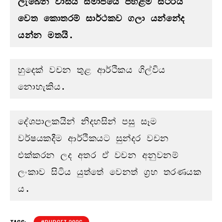
ලැබෙන වාසිය සමාජයේ පහළම ස්ථරය 
වෙත කොතරම් සාර්ථකව ගලා යන්නේද 
යන්න මතයි.
හුදෙක් වචන තුළ ආර්ථිකය ගිල්විය 
නොහැකිය.
දේශපාලකයින් නිදහසින් පසු සෑම 
වර්ෂයකදීම ආර්ථිකයට සුන්දර වචන 
එක්කරන ලද අතර ඒ වචන අනුවනම් 
ලංකාව සිටිය යුත්තේ වෙනත් ග්‍රහ තරණයක 
ය.