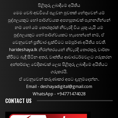
පිළිතුරු ලබාදීමේ අයිතිය
මෙම වෙබ් අඩවියේ පළවන පුවතක් හේතුවෙන් යම්
පුද්ගලයකුට හෝ පාර්ශ්වයක අපහසුතාවක් පැනනගින්නේ
නම් හෝ යම් තොරතුරක් නිවැරදි විය යුතු යැයි යම්
පුද්ගලයකුට හෝ පාර්ශ්වයකට හැඟෙන්නේ නම්, ඒ
වෙනුවෙන් ප්‍රතිචාර දැක්වීමට සම්පූර්ණ අයිතිය පවතී.
harideshaya.lk නිරන්තරයෙන් නිවැරදි තොරතුරු වාර්තා
කිරීමට බැඳී සිටින අතර, වෘත්තීය ආචාරධර්මවලට ගරුකරන
අන්තර්ජාල වේදිකාවක් ලෙස පිළිතුරු ලබාදීමේ අයිතියට
ගරුකරයි.
ඒ වෙනුවෙන් කරුණාකර අපට දැනුම්දෙන්න..
Email -
deshayadigital@gmail.com
WhatsApp - ‪+94771474028
CONTACT US