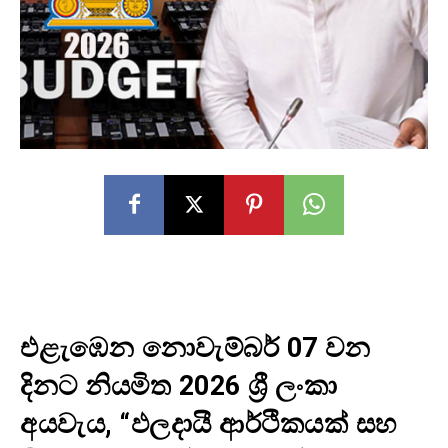
එළැඹෙන නොවැම්බර් 07 වන
දිනට නියමිත 2026 ශ්‍රී ලංකා
අයවැය, “ඵලදායී ආර්ථිකයක් සහ