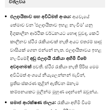
විප්ලවය
ඵලදායිතාව සහ අවිධිමත් අංශය:
අයවැයේ
තේමාව වන ‘ඵලදායීතාව ඉහළ නැංවීම’ යනු
දිගුකාලීන ආර්ථික වර්ධනයට හොඳ වුවද, කෙටි
කාලීනව ස්ථිර රැකියාවක් නැති අයට එතරම් සෘජු
වාසියක් ගෙන එන්නේ නැත. ඵලදායීතාවය ඉහළ
නැංවීමේදී
අඩු ඵලදායී රැකියා අහිමි වීමේ
අවදානමක්
පවතී. ස්ථිර රැකියා නැති පිරිස මෙම
අවිධිමත් අංශයේ නියැලෙන්නන් බැවින්,
ප්‍රතිසංස්කරණ තුළින් ඇතිවන ඕනෑම
කම්පනයකට මුලින්ම මුහුණ දෙන්නේ ඔවුන්ය.
සමාජ ආරක්ෂණ ජාලය:
රැකියා අහිමි වීමේ