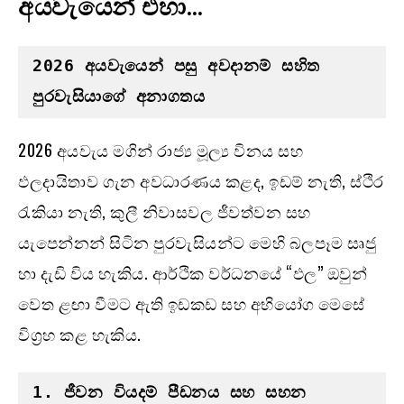
අයවැයෙන් එහා…
2026 
අයවැයෙන් පසු අවදානම් සහිත 
පුරවැසියාගේ අනාගතය
2026 අයවැය මගින් රාජ්‍ය මූල්‍ය විනය සහ
ඵලදායිතාව ගැන අවධාරණය කළද, ඉඩම් නැති, ස්ථිර
රැකියා නැති, කුලී නිවාසවල ජීවත්වන සහ
යැපෙන්නන් සිටින පුරවැසියන්ට මෙහි බලපෑම සෘජු
හා දැඩි විය හැකිය. ආර්ථික වර්ධනයේ “ඵල” ඔවුන්
වෙත ළඟා වීමට ඇති ඉඩකඩ සහ අභියෝග මෙසේ
විග්‍රහ කළ හැකිය.
1. 
ජීවන වියදම් පීඩනය සහ සහන 