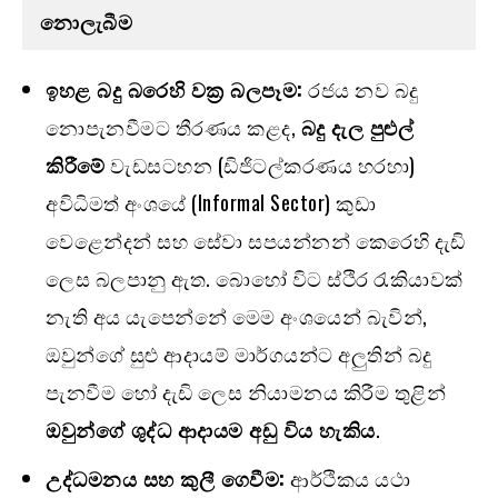
නොලැබීම
ඉහළ බදු බරෙහි වක්‍ර බලපෑම:
රජය නව බදු
නොපැනවීමට තීරණය කළද,
බදු දැල පුළුල්
කිරීමේ
වැඩසටහන (ඩිජිටල්කරණය හරහා)
අවිධිමත් අංශයේ (Informal Sector) කුඩා
වෙළෙන්දන් සහ සේවා සපයන්නන් කෙරෙහි දැඩි
ලෙස බලපානු ඇත. බොහෝ විට ස්ථිර රැකියාවක්
නැති අය යැපෙන්නේ මෙම අංශයෙන් බැවින්,
ඔවුන්ගේ සුළු ආදායම් මාර්ගයන්ට අලුතින් බදු
පැනවීම හෝ දැඩි ලෙස නියාමනය කිරීම තුළින්
ඔවුන්ගේ ශුද්ධ ආදායම අඩු විය හැකිය
.
උද්ධමනය සහ කුලී ගෙවීම:
ආර්ථිකය යථා