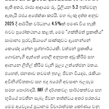
ඇති අතර, රාජ්‍ය ආදායම රු. ට්‍රිලියන 5.2 ඉක්මවනු
ඇතැයි රජය අපේක්ෂා කරයි. මහ බැංකු දත්ත අනුව
2025 දී ආර්ථික වර්ධනය 4.5%ක් පමණ විය හැකි
බවට පුරෝකථනය කළත්, මෙම “ශක්තිමත් ප්‍රකෘතිය”
සාමාන්‍ය පුරවැසියාගේ සාක්කුවට දැනෙන්නේ
කෙසේද යන්න ප්‍රශ්නාර්ථයකි. වත්මන් ප්‍රකෘතිය
ගොඩනැගී ඇත්තේ පොලී අනුපාත අඩු කිරීම් සහ
ආනයන ලිහිල් කිරීම වැනි මූල්‍ය උත්තේජන මතය.
එහෙත්, ජනතාව තවමත් ඉහළ ජීවන වියදම, රැකියා
අවිනිශ්චිතතාව සහ බදු බරෙහි අවසාන බලපෑම
සමඟ පොරබදයි. IMF හි දර්ශකවල සාර්ථකත්වය සහ
භූමියේ පවතින සැබෑ ජීවන තත්ත්වය අතර පරතරය
මෙම අයවැයේ ප්‍රධානම විචාරාත්මක කෝණය වනු