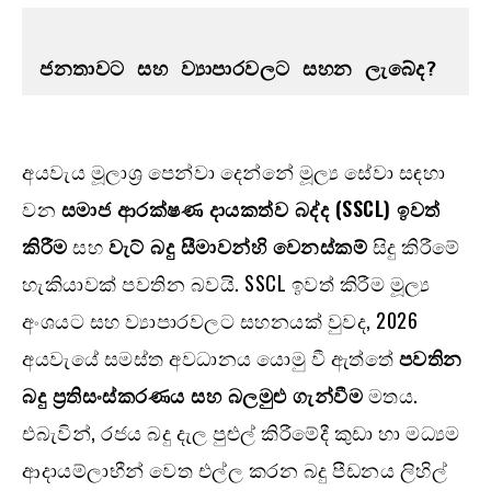
ජනතාවට සහ ව්‍යාපාරවලට සහන ලැබේද?
අයවැය මූලාශ්‍ර පෙන්වා දෙන්නේ මූල්‍ය සේවා සඳහා
වන
සමාජ ආරක්ෂණ දායකත්ව බද්ද (SSCL) ඉවත්
කිරීම
සහ
වැට් බදු සීමාවන්හි වෙනස්කම්
සිදු කිරීමේ
හැකියාවක් පවතින බවයි. SSCL ඉවත් කිරීම මූල්‍ය
අංශයට සහ ව්‍යාපාරවලට සහනයක් වුවද, 2026
අයවැයේ සමස්ත අවධානය යොමු වී ඇත්තේ
පවතින
බදු ප්‍රතිසංස්කරණය සහ බලමුළු ගැන්වීම
මතය.
එබැවින්, රජය බදු දැල පුළුල් කිරීමේදී කුඩා හා මධ්‍යම
ආදායම්ලාභීන් වෙත එල්ල කරන බදු පීඩනය ලිහිල්