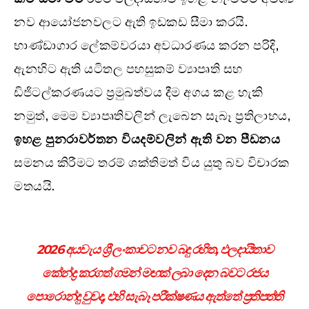
නව ආයෝජනවලට ඇති ඉඩකඩ සීමා කරයි.
භාණ්ඩාගාර ලේකම්වරයා අවධාරණය කරන පරිදි,
ඇනහිට ඇති යටිතල පහසුකම් ව්‍යාපෘති සහ
ඩිජිටල්කරණයට ප්‍රමුඛත්වය දීම අගය කළ හැකි
නමුත්, මෙම ව්‍යාපෘතිවලින් ලැබෙන සැබෑ ප්‍රතිලාභය,
ඉහළ පුනරාවර්තන වියදම්වලින් ඇති වන පීඩනය
සමනය කිරීමට තරම් ශක්තිමත් විය යුතු බව විචාරක
මතයයි.
2026 අයවැය ශ්‍රී ලංකාවට නව බදු රහිත, ඵලදායිතාව
කේන්ද්‍ර කරගත් ගමන් මඟක් ලබා දෙන බවට රජය
පොරොන්දු වුවද, එහි සැබෑ පරීක්ෂණය ඇත්තේ ප්‍රතිපත්ති