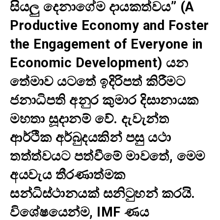
සියලු දෙනාගේම දායකත්වය” (A
Productive Economy and Foster
the Engagement of Everyone in
Economic Development) යන
තේමාව යටතේ ඉදිරිපත් කිරීමට
ජනාධිපති අනුර කුමාර දිසානායක
මහතා සූදානම් වේ. දැවැන්ත
ආර්ථික අර්බුදයකින් පසු යථා
තත්ත්වයට පත්වීමේ මාවතේ, මෙම
අයවැය තීරණාත්මක
සන්ධිස්ථානයක් සනිටුහන් කරයි.
විශේෂයෙන්ම, IMF ණය