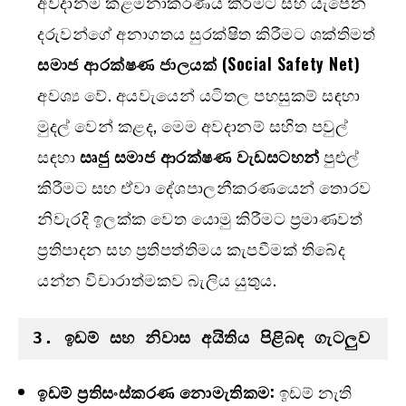
අවදානම කළමනාකරණය කිරීමට සහ යැපෙන
දරුවන්ගේ අනාගතය සුරක්ෂිත කිරීමට ශක්තිමත්
සමාජ ආරක්ෂණ ජාලයක් (
Social Safety Net)
අවශ්‍ය වේ. අයවැයෙන් යටිතල පහසුකම් සඳහා
මුදල් වෙන් කළද, මෙම අවදානම් සහිත පවුල්
සඳහා
සෘජු සමාජ ආරක්ෂණ වැඩසටහන්
පුළුල්
කිරීමට සහ ඒවා දේශපාලනීකරණයෙන් තොරව
නිවැරදි ඉලක්ක වෙත යොමු කිරීමට ප්‍රමාණවත්
ප්‍රතිපාදන සහ ප්‍රතිපත්තිමය කැපවීමක් තිබේද
යන්න විචාරාත්මකව බැලිය යුතුය.
3. 
ඉඩම් සහ නිවාස අයිතිය පිළිබඳ ගැටලුව
ඉඩම් ප්‍රතිසංස්කරණ නොමැතිකම:
ඉඩම් නැති