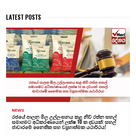
LATEST POSTS
NEWS
රජයේ පාලන මිල උල්ලංඝනය කළ නිව් රත්න සහල්
සමාගමට අධිකරණයෙන් ලක්ෂ 10 ක දඩයක්: සහල්
ජාවාරමේ නෛතික සහ ව්‍යූහාත්මක යථාර්ථය!