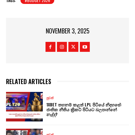
TAGS:
#BUDGET 2026
NOVEMBER 3, 2025
RELATED ARTICLES
පුවත්
1XBET තහනම් කළත් LPL පිටියේ නිදහසේ:
ජාතික නීතිය ක්‍රිකට් පිටියට බලපාන්නේ
නැද්ද?
පුවත්