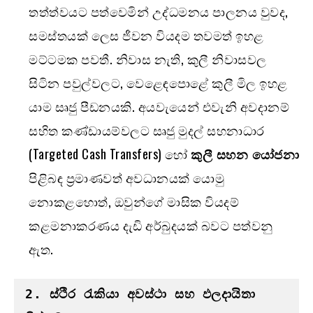
තත්ත්වයට පත්වෙමින් උද්ධමනය පාලනය වුවද,
සමස්තයක් ලෙස ජීවන වියදම තවමත් ඉහළ
මට්ටමක පවතී. නිවාස නැති, කුලී නිවාසවල
සිටින පවුල්වලට, වෙළෙඳපොළේ කුලී මිල ඉහළ
යාම සෘජු පීඩනයකි. අයවැයෙන් එවැනි අවදානම්
සහිත කණ්ඩායම්වලට සෘජු මුදල් සහනාධාර
(Targeted Cash Transfers) හෝ
කුලී සහන යෝජනා
පිළිබඳ ප්‍රමාණවත් අවධානයක් යොමු
නොකළහොත්, ඔවුන්ගේ මාසික වියදම්
කළමනාකරණය දැඩි අර්බුදයක් බවට පත්වනු
ඇත.
2. 
ස්ථිර රැකියා අවස්ථා සහ ඵලදායිතා 