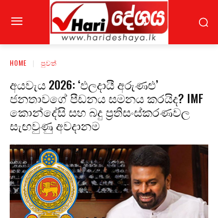
HOME
පුවත්
අයවැය 2026: ‘ඵලදායී අරුණළු’
ජනතාවගේ පීඩනය සමනය කරයිද? IMF
කොන්දේසි සහ බදු ප්‍රතිසංස්කරණවල
සැඟවුණු අවදානම