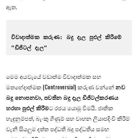
ඇත.
විවාදාත්මක කරුණ: බදු දැල පුළුල් කිරීමේ 
"ඩිජිටල් දැල"
මෙම අයවැයේ වඩාත්ම විවාදාත්මක සහ
මතභේදාත්මක (Controversial) කරුණ වන්නේ
නව
බදු නොපනවා, පවතින බදු දැල ඩිජිටල්කරණය
හරහා පුළුල් කිරීම
ට රජය යොමු වීමයි. ජාතික
හැඳුනුම්පත්, බැංකු ගිණුම් සහ වාහන ලියාපදිංචි කිරීම්
වැනි සියලුම දත්ත පද්ධති බදු පද්ධතිය සමඟ