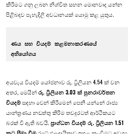
කිරීමට ගනු ලබන නිශ්චිත සහන මොනවාද යන්න
පිළිබඳව පැහැදිලි අවධානයක් යොමු කළ යුතුය.
ණය සහ වියදම් කළමනාකරණයේ 
අභියෝගය
අයවැය වියදම් යෝජනාව රු. ට්‍රිලියන 4.54 ක් වන
අතර, මෙයින්
රු. ට්‍රිලියන 3.03 ක් පුනරාවර්තන
වියදම්
සඳහා වෙන් කිරීමෙන් පෙනී යන්නේ රාජ්‍ය
යාන්ත්‍රණය නඩත්තු කිරීම තවදුරටත් ආර්ථිකයට
බරක් වී ඇති බවයි.
ප්‍රාග්ධන වියදම් රු. ට්‍රිලියන 1.51
කට සීමා වීම
රටේ ඵලදායිතාව ඉහළ නැංවීමට අවශ්‍ය