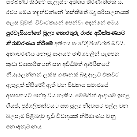
සම්බන්ධ කිරීමේ සැලැස්ම අතිශය තීරණාත්මක ය.
රජය මෙය හඳුන්වන්නේ ‘ශක්තිමත් බදු පරිපාලනයක්’
ලෙස වුවත්, විචාරකයන් පෙන්වා දෙන්නේ මෙය
පුරවැසියන්ගේ මූල්‍ය තොරතුරු රාජ්‍ය අධීක්ෂණයට
නිරාවරණය කිරීමේ
අතිශය සංවේදී පියවරක් බවයි.
අනාවරණය නොවූ ආදායම් මාර්ගවලින් යැපෙන
කුඩා ව්‍යාපාරිකයන් සහ අවිධිමත් ආර්ථිකයේ
නියැලෙන්නන් ලක්ෂ ගණනක් බදු දැලට එකවර
ඇතුළත් කිරීමේදී ඇති වන පීඩනය සමාජයේ
අසහනයට හේතු විය හැකිය. මෙමගින් ආදායම ඉහළ
ගියත්, පුද්ගලිකත්වයට සහ මූල්‍ය නිදහසට එල්ල වන
බලපෑම පිළිබඳව දැඩි විවාදයක් නිර්මාණය වනු
නොඅනුමානය.