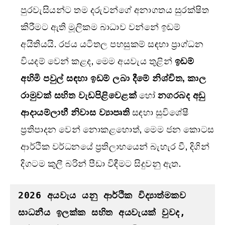
පුරවැසියන්ට තම දරුවන්ගේ අනාගතය සුරක්ෂිත
කිරීමට ඇති මූලිකම බාධාව වන්නේ ඉඩම්
අයිතියයි. රජය යටිතල පහසුකම් සඳහා ප්‍රාග්ධන
වියදම් වෙන් කළද, මෙම අයවැය තුළින්
ඉඩම්
අහිමි පවුල් සඳහා ඉඩම් ලබා දීමේ නිශ්චිත
,
කාල
රාමුවක් සහිත වැඩපිළිවෙළක්
හෝ
නගරබද අඩු
ආදායම්ලාභී නිවාස ව්‍යාපෘති
සඳහා සුවිශේෂී
ප්‍රතිපාදන වෙන් නොකළහොත්, මෙම ජන කොටස
ආර්ථික වර්ධනයේ ප්‍රතිලාභයෙන් බැහැර වී, දිගින්
දිගටම කුලී බරින් පීඩා විඳීමට සිදුවනු ඇත.
2026 අයවැය යනු ආර්ථික විද්‍යාත්මකව 
සාධනීය ඉලක්ක සහිත අයවැයක් වුවද, 