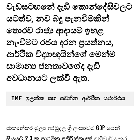
වැඩසටහනේ දැඩි කොන්දේසිවලට
යටත්ව, නව බදු පැනවීමකින්
තොරව රාජ්‍ය ආදායම ඉහළ
නැංවීමට රජය දරන ප්‍රයත්නය,
ආර්ථික විද්‍යාඥයින්ගේ මෙන්ම
සාමාන්‍ය ජනතාවගේද දැඩි
අවධානයට ලක්වී ඇත.
IMF 
ඉලක්ක සහ පවතින ආර්ථික යථාර්ථය
ජාත්‍යන්තර මූල්‍ය අරමුදල ශ්‍රී ලංකාවට GDP යෙන්
සියයට 2.3 ක ප්‍රාථමික අතිරික්තයක්
අනිවාර්ය කර