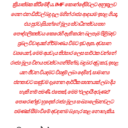
ක්‍රියාත්මක කිරීමේදී ය. IMF කොන්දේසිවලට අනුකූලව
ගෙන එන ඩිජිටල් බදු දැල මගින් රාජ්‍ය ආදායම ඉහළ ගියද,
එය පුරවැසියන්ගේ මූල්‍ය ස්වාධීනත්වය සහ
පෞද්ගලිකත්වය කෙරෙහි ඇති කරන බලපෑම පිළිබඳව
ප්‍රබල විවාදයක් නිර්මාණය වීමට ඉඩ ඇත. අවසාන
වශයෙන්, මෙම අයවැය තිරසාර ලෙස සාර්ථක වන්නේ
රාජ්‍ය මූල්‍ය විනය පවත්වා ගනිමින්ම, බදු බර අඩු කර, ඉහළ
යන ජීවන වියදමට විසඳුම් ලබා දෙමින්, සාමාන්‍ය
ජනතාවට සෘජුවම දැනෙන ආර්ථික සහනයක් ලබා දිය
හැකි නම් පමණි. එතෙක්, මෙම ‘ඵලදායී අරුණළු’
පොරොන්දුව හුදෙක් රාජ්‍ය මූල්‍ය සංඛ්‍යාලේඛනවලට
පමණක් සීමා වීමේ අවදානම බැහැර කළ නොහැකිය.