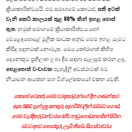
ක්‍රියාකාරිත්වයයි. එම සමාගමේ කොටස්,
සති අටක්
වැනි කෙටි කාලයක් තුළ
80%
කින් ඉහළ ගොස්
ඇත
. නමුත් සමාගමේ ක්‍රියාකාරිත්වය හෝ
වෙළෙඳපොළේ මූලික සාධක අනුව මෙම ඉහළ යෑමට
කිසිදු පදනමක් නොමැත. මෙය තෝරාගත් කිහිප
දෙනෙකුට ප්‍රතිලාභ ලබා දීම සඳහා සැලසුම් කරන ලද,
පෙළපොත් වංචාවක
පැහැදිලි අවස්ථාවක් බව
නියාමන ආයතන සහ විශ්ලේෂකයෝ එකඟ වෙති.
කෙසේ වෙතත්, මෙම වරදකරුවන්ගේ දින ගණන් කර
ඇත. SEC දැන් හුදු අනතුරු ඇඟවීම්වලින් ඔබ්බට ගොස්,
මෙම වැරදිකරුවන්ට එරෙහිව නඩු ගොඩනඟමින් සිටින
බවට අපට තොරතුරු ලැබී තිබේ. සිය ස්ථාවරය