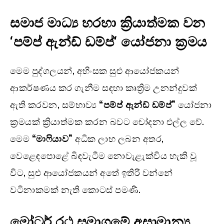
සමාජ මාධ්‍ය හරහා ක්‍රියාත්මක වන
‘
පම්ප් ඇන්ඩ් ඩම්ප්
‘
යෝජනා ක්‍රමය
මෙම පුද්ගලයන්, අහිංසක සුළු ආයෝජකයන්
ආකර්ෂණය කර ගැනීම සඳහා කෘත්‍රිම උනන්දුවක්
ඇති කරවන, සම්භාව්‍ය
“පම්ප් ඇන්ඩ් ඩම්ප්”
යෝජනා
ක්‍රමයක් ක්‍රියාත්මක කරන බවට චෝදනා එල්ල වේ.
මෙම
“මාෆියාව”
අධික ලාභ ලබන අතර,
වෙළෙඳපොළේ බිඳවැටීම නොවැළැක්විය හැකි වූ
විට, සුළු ආයෝජකයන් අතේ ඉතිරි වන්නේ
වටිනාකමක් නැති කොටස් පමණි.
මෝටර් රථ සමාගමේ අසාමාන්‍ය