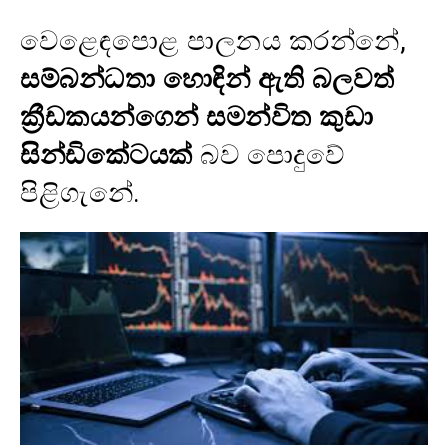
වෙළෙඳපොළ පාලනය කරන්නේ,
සම්බන්ධතා හොඳින් ඇති බලවත්
ක්‍රීඩකයන්ගෙන් සමන්විත කුඩා
සින්ඩිකේටයක්
බව පොදුවේ
පිළිගැනේ.