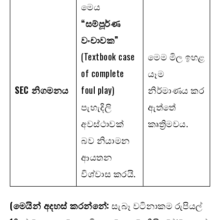
මෙය
“
සම්පූර්ණ
වංචාවක”
(Textbook case
මෙම මිල ඉහළ
of complete
යෑම
SEC
නිගමනය
foul play)
නිර්මාණය කර
පැහැදිලි
ඇත්තේ
අවස්ථාවක්
කෘත්‍රිමවය.
බව නියාමන
ආයතන
විශ්වාස කරයි.
(මෙයින් අදහස් කරන්නේ:
සැබෑ වටිනාකම රුපියල්