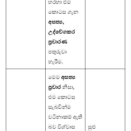
හරහා එම
කොටස ගැන
අසත්‍ය
,
උද්වේගකර
ප්‍රචාරණ
පතුරුවා
හැරීම.
මෙම
අසත්‍ය
ප්‍රචාර
නිසා,
එම කොටස
සැබවින්ම
වටිනාකම් ඇති
බව විශ්වාස
සුළු