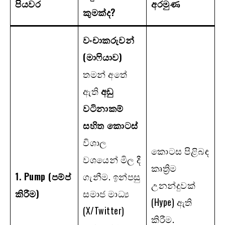
පියවර
අරමුණ
කුමක්ද
?
වංචාකරුවන්
(මාෆියාව)
තමන් අතේ
ඇති
අඩු
වටිනාකම්
සහිත කොටස්
විශාල
කොටස පිළිබඳ
වශයෙන් මිල දී
කෘත්‍රිම
1. Pump (
පම්ප්
ගැනීම. ඉන්පසු
උනන්දුවක්
කිරීම)
සමාජ මාධ්‍ය
(Hype) ඇති
(X/Twitter)
කිරීම.