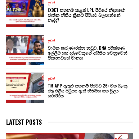
පුවත්
1XBET තහනම් කළත් LPL පිටියේ නිදහසේ:
ජාතික නීතිය ක්‍රිකට් පිටියට බලපාන්නේ
නැද්ද?
පුවත්
චාමික කරුණාරත්න නඩුව, DNA පරීක්ෂණ
ඉල්ලීම සහ දරුවෙකුගේ අයිතිය වෙනුවෙන්
පීතෘභාවයේ මානය
පුවත්
TM APP ඇතුළු තහනම් පිරමිඩ 26: මහ බැංකු
රතු එළිය පිටුපස ඇති නීතිමය සහ මූල්‍ය
යථාර්ථය
LATEST POSTS