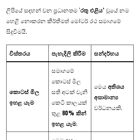
ලිපියේ සඳහන් වන ප්‍රධානතම ‘
රතු එළිය’
වූයේ නම
හෙළි නොකරන කීර්තිමත් මෝටර් රථ සමාගමේ
සිදුවීමයි.
විස්තරය
පැහැදිලි කිරීම
සන්දර්භය
සමාගමේ
කොටස් මිල
මෙය
අතිශය
කොටස් මිල
සති අටක් වැනි
අසාමාන්‍ය
ඉහළ යෑම
කෙටි කාලයක්
වර්ධනයකි.
තුළ
80%
කින්
ඉහළ යෑම
.
මෙම ඉහළ