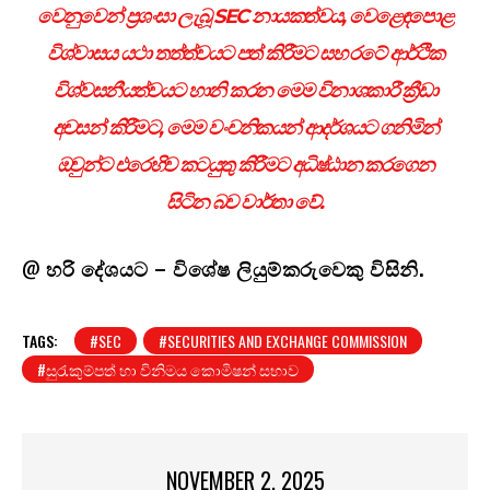
වෙනුවෙන් ප්‍රශංසා ලැබූ SEC නායකත්වය, වෙළෙඳපොළ
විශ්වාසය යථා තත්ත්වයට පත් කිරීමට සහ රටේ ආර්ථික
විශ්වසනීයත්වයට හානි කරන මෙම විනාශකාරී ක්‍රීඩා
අවසන් කිරීමට, මෙම වංචනිකයන් ආදර්ශයට ගනිමින්
ඔවුන්ට එරෙහිව කටයුතු කිරීමට අධිෂ්ඨාන කරගෙන
සිටින බව වාර්තා වේ.
@
හරි දේශයට – විශේෂ ලියුම්කරුවෙකු විසිනි.
TAGS:
#SEC
#SECURITIES AND EXCHANGE COMMISSION
#සුරැකුම්පත් හා විනිමය කොමිෂන් සභාව
NOVEMBER 2, 2025