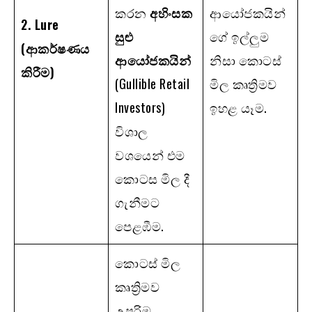
කරන
අහිංසක
ආයෝජකයින්
2. Lure
සුළු
ගේ ඉල්ලුම
(
ආකර්ෂණය
ආයෝජකයින්
නිසා කොටස්
කිරීම)
(Gullible Retail
මිල කෘත්‍රිමව
Investors)
ඉහළ යෑම.
විශාල
වශයෙන් එම
කොටස මිල දී
ගැනීමට
පෙළඹීම.
කොටස් මිල
කෘත්‍රිමව
උපරිම