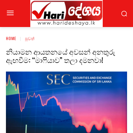
HOME
පුවත්
නියාමන ආයතනයේ අවසන් අනතුරු
ඇඟවීම: “මාෆියාව” තලා දමනවා!