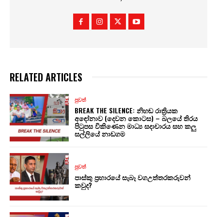
RELATED ARTICLES
පුවත්
BREAK THE SILENCE: නිහඬ රාත්‍රියක
අඳෝනාව (දෙවන කොටස) – බලයේ තිරය
පිටුපස විකිණෙන මාධ්‍ය සදාචාරය සහ කලු
සල්ලියේ නාඩගම
පුවත්
පාස්කු ප්‍රහාරයේ සැබෑ වගඋත්තරකරුවන්
කවුද?