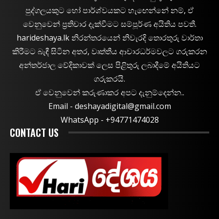
පුද්ගලයකුට හෝ පාර්ශ්වයකට හැඟෙන්නේ නම්, ඒ
වෙනුවෙන් ප්‍රතිචාර දැක්වීමට සම්පූර්ණ අයිතිය පවතී.
harideshaya.lk නිරන්තරයෙන් නිවැරදි තොරතුරු වාර්තා
කිරීමට බැඳී සිටින අතර, වෘත්තීය ආචාරධර්මවලට ගරුකරන
අන්තර්ජාල වේදිකාවක් ලෙස පිළිතුරු ලබාදීමේ අයිතියට
ගරුකරයි.
ඒ වෙනුවෙන් කරුණාකර අපට දැනුම්දෙන්න..
Email -
deshayadigital@gmail.com
WhatsApp - ‪+94771474028
CONTACT US