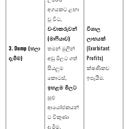
අගයකට ළඟා
වූ විට,
වංචාකරුවන්
විශාල
(මාෆියාව)
ලාභයක්
3. Dump (
හලා
තමන් මුලින්
(Exorbitant
දැමීම)
අඩු මිලට ගත්
Profits)
සියලුම
ක්ෂණිකව
කොටස්,
ඉපැයීම.
ඉහළම මිලට
සුළු
ආයෝජකයන්
ට විකුණා
දැමීම.