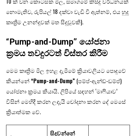
10 ක් වන කොටසක මිල, සමාගමේ කිසිදු වර්ධනයක්
නොමැතිව, රුපියල් 18 දක්වා වැඩි වී ඇත්නම්, එය හුදු
කෘත්‍රිම උනන්දුවක් මත සිදුවූවකි).
“Pump-and-Dump”
යෝජනා
ක්‍රමය තවදුරටත් විස්තර කිරීම
මෙම කෘත්‍රිම මිල ඉහළ දැමීමේ ක්‍රියාවලියට පොදුවේ
කියන්නේ
“Pump-and-Dump”
(පම්ප්-ඇන්ඩ්-ඩම්ප්)
යෝජනා ක්‍රමය කියායි. ලිපියේ සඳහන් ‘මාෆියාව’
විසින් මෙහිදී කරන ලදැයි චෝදනා කරන දේ මෙසේ
ක්‍රියාත්මක වේ.
සිදුවන්නේ