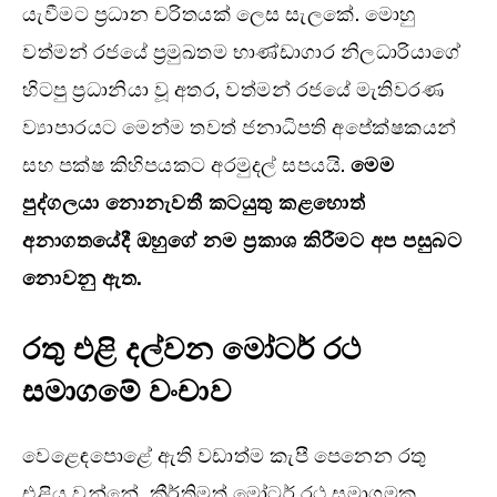
යැවීමට ප්‍රධාන චරිතයක් ලෙස සැලකේ. මොහු
වත්මන් රජයේ ප්‍රමුඛතම භාණ්ඩාගාර නිලධාරියාගේ
හිටපු ප්‍රධානියා වූ අතර, වත්මන් රජයේ මැතිවරණ
ව්‍යාපාරයට මෙන්ම තවත් ජනාධිපති අපේක්ෂකයන්
සහ පක්ෂ කිහිපයකට අරමුදල් සපයයි.
මෙම
පුද්ගලයා නොනැවතී කටයුතු කළහොත්
අනාගතයේදී ඔහුගේ නම ප්‍රකාශ කිරීමට අප පසුබට
නොවනු ඇත.
රතු එළි දල්වන මෝටර් රථ
සමාගමේ වංචාව
වෙළෙඳපොළේ ඇති වඩාත්ම කැපී පෙනෙන රතු
එළිය වන්නේ, කීර්තිමත් මෝටර් රථ සමාගමක