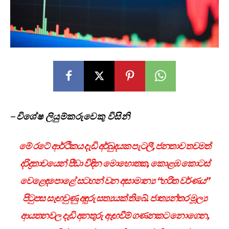
–
විශේෂ ලියුම්කරුවෙකු විසිනි
මේ රටේ ආර්ථිකය දැඩි අර්බුදයක පැටලී
,
ජනතාව තවමත්
දරිද්‍රතාවයෙන් පීඩා විඳින මොහොතක
,
කොළඹ කොටස්
වෙළෙඳපොළේ සටහන් වන අසාමාන්‍ය “හරිත වර්ණය”
පිටුපස සැඟවුණු අඳුරු සත්‍යයක් තිබේ. ජාත්‍යන්තර මූල්‍ය
ආයතනවල දැඩි අනතුරු ඇඟවීම් ගණනකට නොගෙන
,