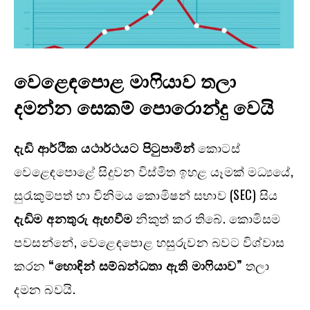
වෙළෙඳපොළ මාෆියාව තලා
දමන්න සෙකම් පොරොන්දු වෙයි
දැඩි ආර්ථික යථාර්ථයට පිටුපාමින්
කොටස්
වෙළෙඳපොළේ සිදුවන විස්මිත ඉහළ යෑමක් මධ්‍යයේ,
සුරැකුම්පත් හා විනිමය කොමිෂන් සභාව (SEC) සිය
දැඩිම අනතුරු ඇඟවීම
නිකුත් කර තිබේ. කොමිසම
පවසන්නේ, වෙළෙඳපොළ හසුරුවන බවට විශ්වාස
කරන
“හොඳින් සම්බන්ධතා ඇති මාෆියාව”
තලා
දමන බවයි.