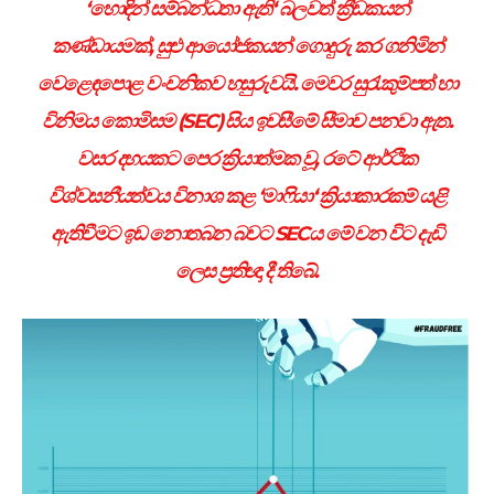
‘
හොඳින් සම්බන්ධතා ඇති
‘
බලවත් ක්‍රීඩකයන්
කණ්ඩායමක්
,
සුළු ආයෝජකයන් ගොදුරු කර ගනිමින්
වෙළෙඳපොළ වංචනිකව හසුරුවයි. මෙවර සුරැකුම්පත් හා
විනිමය කොමිසම (
SEC)
සිය ඉවසීමේ සීමාව පනවා ඇත.
වසර දහයකට පෙර ක්‍රියාත්මක වූ
,
රටේ ආර්ථික
විශ්වසනීයත්වය විනාශ කළ
‘
මාෆියා
‘
ක්‍රියාකාරකම් යළි
ඇතිවීමට ඉඩ නොතබන බවට
SEC
ය මේ වන විට දැඩි
ලෙස ප්‍රතිඥා දී තිබේ.