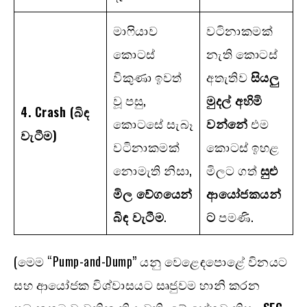
මාෆියාව
වටිනාකමක්
කොටස්
නැති කොටස්
විකුණා ඉවත්
අතැතිව
සියලු
වූ පසු,
මුදල් අහිමි
4. Crash (
බිඳ
කොටසේ සැබෑ
වන්නේ
එම
වැටීම)
වටිනාකමක්
කොටස් ඉහළ
නොමැති නිසා,
මිලට ගත්
සුළු
මිල වේගයෙන්
ආයෝජකයන්
බිඳ වැටීම
.
ට
පමණි.
(මෙම “Pump-and-Dump” යනු වෙළෙඳපොළේ විනයට
සහ ආයෝජක විශ්වාසයට සෘජුවම හානි කරන