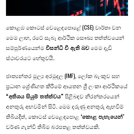
කොළඹ කොටස් වෙළෙඳපොළේ (CSE) වාර්තා වන
මෙම ලාභ, රටේ සැබෑ ආර්ථික සෞඛ්‍ය තත්ත්වයෙන්
සම්පූර්ණයෙන්ම
විසන්ධි වී ඇති බව
මෙම දැඩි
ස්ථාවරයට හේතුවයි.
ජාත්‍යන්තර මූල්‍ය අරමුදල (IMF), ලෝක බැංකුව සහ
ප්‍රධාන ශ්‍රේණිගත කිරීමේ ආයතන ශ්‍රී ලංකා ආර්ථිකයේ
“අතිශය සියුම් තත්ත්වය”
පිළිබඳව නිරන්තරයෙන්
අනතුරු අඟවමින් සිටී. මෙම දරුණු අනතුරු ඇඟවීම්
තිබියදීත්, කොටස් වෙළෙඳපොළ
‘කොළ පැහැයෙන්’
වර්ණ ගැන්වී තිබීම බරපතළ තත්ත්වයකි.