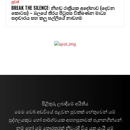
පුවත්
BREAK THE SILENCE: නිහඬ රාත්‍රියක අඳෝනාව (දෙවන
කොටස) – බලයේ තිරය පිටුපස විකිණෙන මාධ්‍ය
සදාචාරය සහ කලු සල්ලියේ නාඩගම
පිළිතුරු ලබාදීමේ අයිතිය
මෙම වෙබ් අඩවියේ පළවන පුවතක් හේතුවෙන් යම්
පුද්ගලයකුට හෝ පාර්ශ්වයක අපහසුතාවක් පැනනගින්නේ
නම් හෝ යම් තොරතුරක් නිවැරදි විය යුතු යැයි යම්