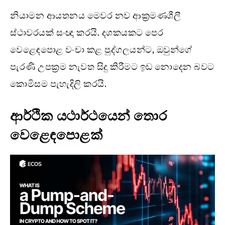
නියාමන ආයතනය මෙවර නව ආක්‍රමණශීලී
ස්ථාවරයක් සංඥා කරයි. දශකයකට පෙර
වෙළෙඳපොළ වංචා කළ පුද්ගලයන්ට, ඔවුන්ගේ
පැරණි උපක්‍රම නැවත සිදු කිරීමට ඉඩ නොදෙන බවට
කොමිසම පැහැදිලි කරයි.
ආර්ථික යථාර්ථයෙන් තොර
වෙළෙඳපොළක්