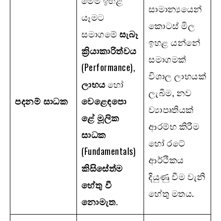
සාමාන්‍යයෙන්
යෑමට
කොටස් මිල
සමාගමේ
සැබෑ
ඉහළ යන්නේ
ක්‍රියාකාරිත්වය
සමාගමක්
(Performance),
විශාල ලාභයක්
ලාභය
හෝ
ලැබීම, නව
පදනම් සාධක
වෙළෙඳපො
ව්‍යාපෘතියක්
ළේ මූලික
ආරම්භ කිරීම
සාධක
හෝ රටේ
(Fundamentals)
ආර්ථිකය
කිසිසේත්ම
දියුණු වීම වැනි
හේතු වී
හේතු මතය.
නොමැත
.