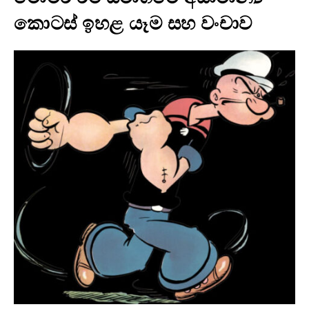
කොටස් ඉහළ යෑම සහ වංචාව