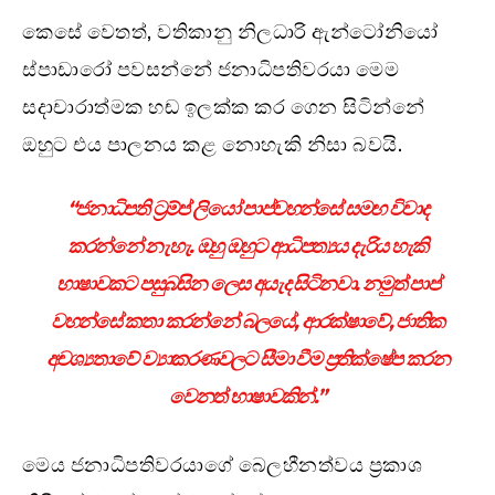
කෙසේ වෙතත්, වතිකානු නිලධාරි ඇන්ටෝනියෝ
ස්පාඩාරෝ පවසන්නේ ජනාධිපතිවරයා මෙම
සදාචාරාත්මක හඬ ඉලක්ක කර ගෙන සිටින්නේ
ඔහුට එය පාලනය කළ නොහැකි නිසා බවයි.
“ජනාධිපති ට්‍රම්ප් ලියෝ පාප්වහන්සේ සමඟ විවාද
කරන්නේ නැහැ. ඔහු ඔහුට ආධිපත්‍යය දැරිය හැකි
භාෂාවකට පසුබසින ලෙස අයැද සිටිනවා. නමුත් පාප්
වහන්සේ කතා කරන්නේ බලයේ, ආරක්ෂාවේ, ජාතික
අවශ්‍යතාවේ ව්‍යාකරණවලට සීමා වීම ප්‍රතික්ෂේප කරන
වෙනත් භාෂාවකින්.”
මෙය ජනාධිපතිවරයාගේ බෙලහීනත්වය ප්‍රකාශ