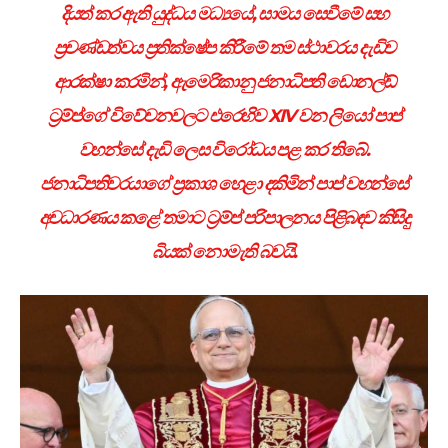
දියත් කර ඇති යුද්ධය මධ්‍යයේ, සාමය සෙවීමේ සහ
ප්‍රචණ්ඩත්වය ප්‍රතික්ෂේප කිරීමේ තම ස්ථාවරය දැඩිව
ආරක්ෂා කරමින්, ඇමෙරිකානු ජනාධිපති ඩොනල්ඩ්
ට්‍රම්ප්ගේ විවේචනවලට එරෙහිව XIV වන ලියෝ පාප්
වහන්සේ දැඩි ලෙස විරෝධය පළ කර තිබේ.
ජනාධිපතිවරයාගේ ප්‍රකාශ හෙළා දකිමින් පාප් වහන්සේ
අවධාරණය කළේ තමාට ට්‍රම්ප් පරිපාලනය පිළිබඳව කිසිදු
බියක් නොමැති බවයි.