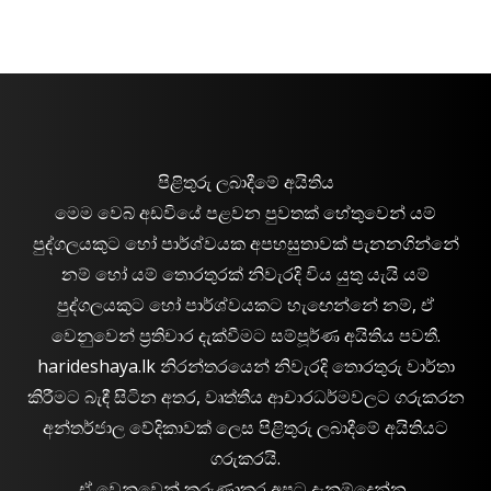
පිළිතුරු ලබාදීමේ අයිතිය
මෙම වෙබ් අඩවියේ පළවන පුවතක් හේතුවෙන් යම්
පුද්ගලයකුට හෝ පාර්ශ්වයක අපහසුතාවක් පැනනගින්නේ
නම් හෝ යම් තොරතුරක් නිවැරදි විය යුතු යැයි යම්
පුද්ගලයකුට හෝ පාර්ශ්වයකට හැඟෙන්නේ නම්, ඒ
වෙනුවෙන් ප්‍රතිචාර දැක්වීමට සම්පූර්ණ අයිතිය පවතී.
harideshaya.lk නිරන්තරයෙන් නිවැරදි තොරතුරු වාර්තා
කිරීමට බැඳී සිටින අතර, වෘත්තීය ආචාරධර්මවලට ගරුකරන
අන්තර්ජාල වේදිකාවක් ලෙස පිළිතුරු ලබාදීමේ අයිතියට
ගරුකරයි.
ඒ වෙනුවෙන් කරුණාකර අපට දැනුම්දෙන්න..