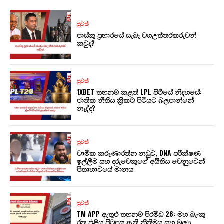
පුවත්
පාස්කු ප්‍රහාරයේ සැබෑ වගඋත්තරකරුවන්
කවුද?
පුවත්
1XBET තහනම් කළත් LPL පිටියේ නිදහසේ:
ජාතික නීතිය ක්‍රිකට් පිටියට බලපාන්නේ
නැද්ද?
පුවත්
චාමික කරුණාරත්න නඩුව, DNA පරීක්ෂණ
ඉල්ලීම සහ දරුවෙකුගේ අයිතිය වෙනුවෙන්
පීතෘභාවයේ මානය
පුවත්
TM APP ඇතුළු තහනම් පිරමිඩ 26: මහ බැංකු
රතු එළිය පිටුපස ඇති නීතිමය සහ මූල්‍ය