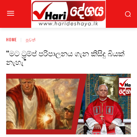
HOME
පුවත්
“මට ට්‍රම්ප් පරිපාලනය ගැන කිසිදු බියක්
නැහැ”