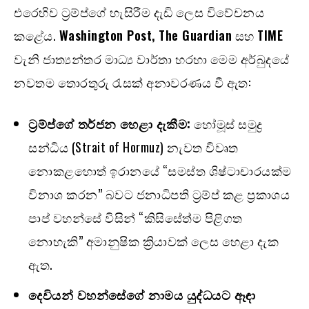
එරෙහිව ට්‍රම්ප්ගේ හැසිරීම දැඩි ලෙස විවේචනය
කළේය.
Washington Post, The Guardian
සහ
TIME
වැනි ජාත්‍යන්තර මාධ්‍ය වාර්තා හරහා මෙම අර්බුදයේ
නවතම තොරතුරු රැසක් අනාවරණය වී ඇත:
ට්‍රම්ප්ගේ තර්ජන හෙළා දැකීම:
හෝමූස් සමුද්‍ර
සන්ධිය (Strait of Hormuz) නැවත විවෘත
නොකළහොත් ඉරානයේ “සමස්ත ශිෂ්ටාචාරයක්ම
විනාශ කරන” බවට ජනාධිපති ට්‍රම්ප් කළ ප්‍රකාශය
පාප් වහන්සේ විසින් “කිසිසේත්ම පිළිගත
නොහැකි” අමානුෂික ක්‍රියාවක් ලෙස හෙළා දැක
ඇත.
දෙවියන් වහන්සේගේ නාමය යුද්ධයට ඈඳා