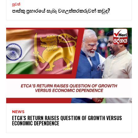
පුවත්
පාස්කු ප්‍රහාරයේ සැබෑ වගඋත්තරකරුවන් කවුද?
NEWS
ETCA’S RETURN RAISES QUESTION OF GROWTH VERSUS
ECONOMIC DEPENDENCE