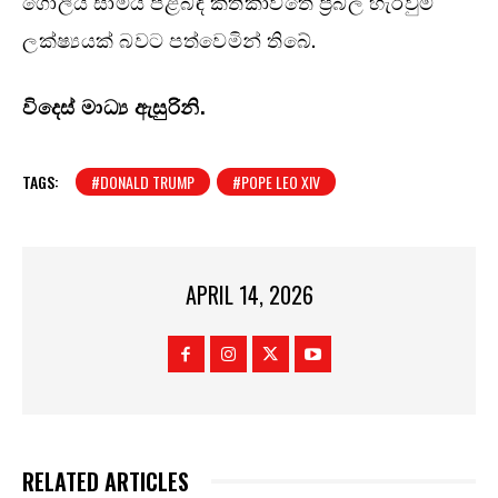
ගෝලීය සාමය පිළිබඳ කතිකාවතේ ප්‍රබල හැරවුම්
ලක්ෂ්‍යයක් බවට පත්වෙමින් තිබේ.
විදෙස් මාධ්‍ය ඇසුරිනි.
TAGS:
#DONALD TRUMP
#POPE LEO XIV
APRIL 14, 2026
RELATED ARTICLES