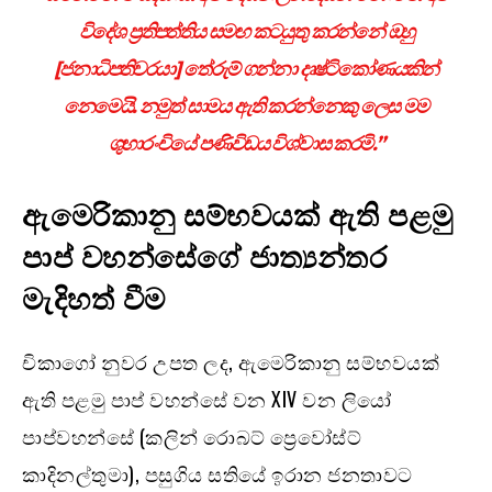
විදේශ ප්‍රතිපත්තිය සමඟ කටයුතු කරන්නේ ඔහු
[ජනාධිපතිවරයා] තේරුම් ගන්නා දෘෂ්ටිකෝණයකින්
නෙමෙයි. නමුත් සාමය ඇති කරන්නෙකු ලෙස මම
ශුභාරංචියේ පණිවිඩය විශ්වාස කරමි.”
ඇමෙරිකානු සම්භවයක් ඇති පළමු
පාප් වහන්සේගේ ජාත්‍යන්තර
මැදිහත් වීම
චිකාගෝ නුවර උපත ලද, ඇමෙරිකානු සම්භවයක්
ඇති පළමු පාප් වහන්සේ වන XIV වන ලියෝ
පාප්වහන්සේ (කලින් රොබට් ප්‍රෙවෝස්ට්
කාදිනල්තුමා), පසුගිය සතියේ ඉරාන ජනතාවට