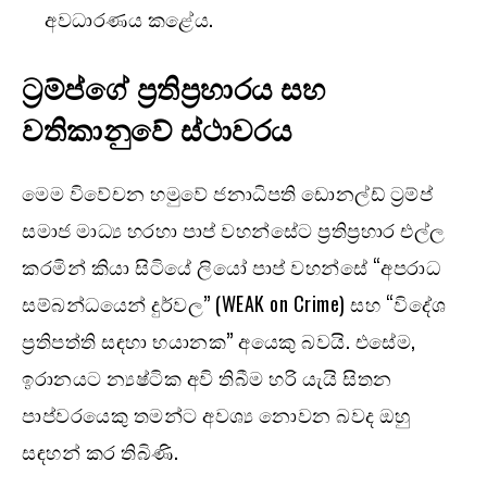
අවධාරණය කළේය.
ට්‍රම්ප්ගේ ප්‍රතිප්‍රහාරය සහ
වතිකානුවේ ස්ථාවරය
මෙම විවේචන හමුවේ ජනාධිපති ඩොනල්ඩ් ට්‍රම්ප්
සමාජ මාධ්‍ය හරහා පාප් වහන්සේට ප්‍රතිප්‍රහාර එල්ල
කරමින් කියා සිටියේ ලියෝ පාප් වහන්සේ “අපරාධ
සම්බන්ධයෙන් දුර්වල” (WEAK on Crime) සහ “විදේශ
ප්‍රතිපත්ති සඳහා භයානක” අයෙකු බවයි. එසේම,
ඉරානයට න්‍යෂ්ටික අවි තිබීම හරි යැයි සිතන
පාප්වරයෙකු තමන්ට අවශ්‍ය නොවන බවද ඔහු
සඳහන් කර තිබිණි.