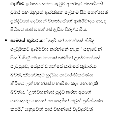
ගැනීම:
ඉරානය සමඟ ගැටුම අතරතුර ජනාධිපති
ට්‍රම්ප් සහ ඔහුගේ ආරක්ෂක ලේකම් පීට් හෙග්සෙත්
ප්‍රසිද්ධියේ දෙවියන් වහන්සේගේ ආශිර්වාදය අයැද
සිටීමට පාප් වහන්සේ දැඩිව විරුද්ධ විය.
සාමයේ කුමාරයා:
“දෙවියන් වහන්සේ කිසිදු
ගැටුමකට ආශිර්වාද කරන්නේ නැත,” යනුවෙන්
සිය X ගිණුමේ සටහනක් තබමින් උන්වහන්සේ
පැවසුවේ, යේසුස් වහන්සේ සාමයේ කුමාරයා
බවත්, කිසිවෙකුට යුද්ධය සාධාරණීකරණය
කිරීමට උන්වහන්සේව භාවිතා කළ නොහැකි
බවත්ය. “උන්වහන්සේ යුද්ධ කරන අයගේ
යාච්ඤාවලට සවන් නොදෙමින් ඔවුන් ප්‍රතික්ෂේප
කරයි,” යනුවෙන් පාප් වහන්සේ වැඩිදුරටත්