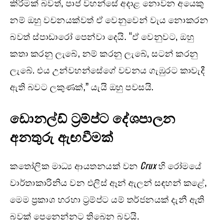
කිරීමක් බවත්, පාප් වහන්සේ අදාළ නොවන අයෙකු
නම් ඔහු වචනයක්වත් ඒ වෙනුවෙන් වැය නොකරන
බවත් ස්පාඩාරෝ පෙන්වා දෙයි. “ඒ වෙනුවට, ඔහු
කතා කරනු ලැබේ, නම් කරනු ලැබේ, සටන් කරනු
ලැබේ. එය උන්වහන්සේගේ වචනය ගැඹුරට කාවැදී
ඇති බවට ලකුණක්,” යැයි ඔහු පවසයි.
ඩොනල්ඩ් ට්‍රම්ප්ට දේශපාලන
අනතුරු ඇඟවීමක්
කතෝලික මාධ්‍ය ආයතනයක් වන
Crux
හි රෝමයේ
වාර්තාකාරිනිය වන එලිස් ඈන් ඇලන් සඳහන් කළේ,
මෙම ප්‍රකාශ හරහා ට්‍රම්ප්ට යම් තර්ජනයක් දැනී ඇති
බවක් පෙනෙන්නට තිබෙන බවයි.