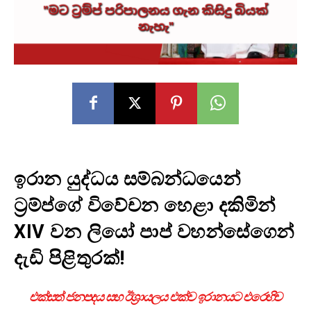
ඉරාන යුද්ධය සම්බන්ධයෙන්
ට්‍රම්ප්ගේ විවේචන හෙළා දකිමින්
XIV වන ලියෝ පාප් වහන්සේගෙන්
දැඩි පිළිතුරක්!
එක්සත් ජනපදය සහ ඊශ්‍රායලය එක්ව ඉරානයට එරෙහිව