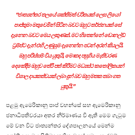
“ජාත්‍යන්තර තලයේ ශක්තිමත් චරිතයක් ලෙස ලියෝ
පාප්තුමා මතුවෙමින් සිටින බවට ඔහුට තර්ජනයක් සේ
දැනෙන බවට මෙය ලකුණක්. මට හිතෙන්නේ ඩොනල්ඩ්
ට්‍රම්ප්ට දැන් එහි උණුසුම දැනෙන්න පටන් අරන් කියලයි.
ඔහු පරිස්සම් විය යුතුයි, මොකද පසුගිය මැතිවරණ
දෙකේදීම ඔහුව තේරී පත් කිරීමට මධ්‍යස්ථ කතෝලිකයන්
විශාල දායකත්වයක් ලබා දුන් බව ඔහු මතක තබා ගත
යුතුයි.”
පළමු ඇමෙරිකානු පාප් වහන්සේ සහ ඇමෙරිකානු
ජනාධිපතිවරයා අතර නිර්මාණය වී ඇති මෙම ගැටුම
මේ වන විට ජාත්‍යන්තර දේශපාලනයේ මෙන්ම