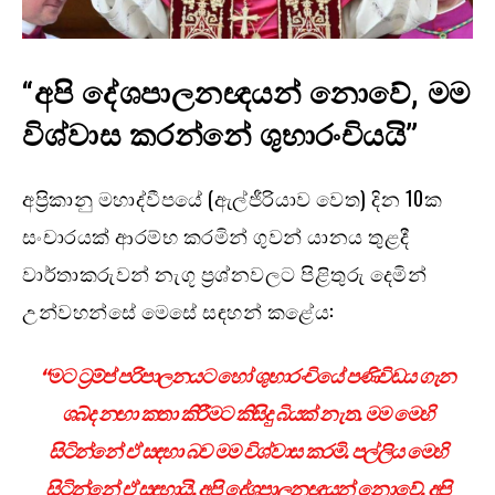
“අපි දේශපාලනඥයන් නොවේ, මම
විශ්වාස කරන්නේ ශුභාරංචියයි”
අප්‍රිකානු මහාද්වීපයේ (ඇල්ජීරියාව වෙත) දින 10ක
සංචාරයක් ආරම්භ කරමින් ගුවන් යානය තුළදී
වාර්තාකරුවන් නැගූ ප්‍රශ්නවලට පිළිතුරු දෙමින්
උන්වහන්සේ මෙසේ සඳහන් කළේය:
“මට ට්‍රම්ප් පරිපාලනයට හෝ ශුභාරංචියේ පණිවිඩය ගැන
ශබ්ද නඟා කතා කිරීමට කිසිදු බියක් නැත. මම මෙහි
සිටින්නේ ඒ සඳහා බව මම විශ්වාස කරමි. පල්ලිය මෙහි
සිටින්නේ ඒ සඳහායි. අපි දේශපාලනඥයන් නොවේ. අපි