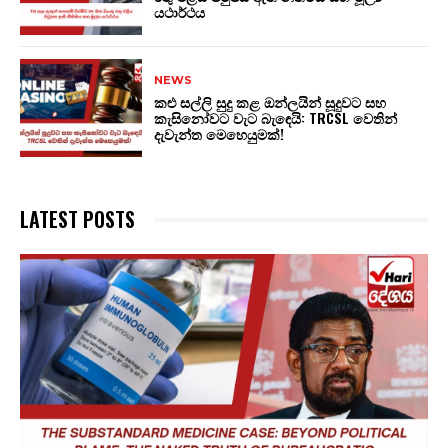
යථාර්ථය
NEWS
කළු සල්ලි සුදු කළ ඔන්ලයින් සූදුවට සහ
කැසිනෝවට වැට බැඳෙයි: TRCSL වෙතින්
දැවැන්ත මෙහෙයුමක්!
LATEST POSTS