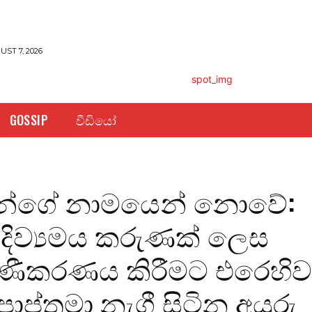
UST 7, 2026
GOSSIP
වීඩියෝ
යන්ගේ නාමයෙන් නොවේ:
 දිව්‍යමය කරුණක් ලෙස
ණීකරණය කිරීමට එරෙහි
ාප්තුමා නැගී සිටින අයුරු