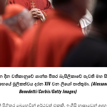
 වන දින වතිකානුවේ ශාන්ත පීතර බැසිලිකාවේ පැවති මහ සි
ෙයේ මූලිකත්වය දරන XIV වන ලියෝ පාප්තුමා.
(Alessan
Benedetti/Corbis/Getty Images)
 පිළිතුර බෙහෙවින් අර්ථවත් එකකි. ඉංග්‍රීසි භාෂාවෙන් අදහස