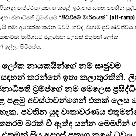
මරිකානු පාප්වරයා ප්‍රකාශ කළේ, ඉරානය සමඟ පවතින යුද්
හා ජනාධිපති ට්‍රම්ප් යම්
“පිටවීමේ මාර්ගයක්” (off-ramp)
යි තමා අපේක්ෂා කරන බවයි. තවද, වහාම ප්‍රචණ්ඩත්වය
සාකච්ඡා මාර්ගයට එළඹෙන ලෙසත් එතුමන් ලෝක
 ඉල්ලා සිටියේය.
න් ලෝක නායකයින්ගේ නම් සෘජුවම
ධියේ සඳහන් කරන්නේ ඉතා කලාතුරකිනි. 
ජනාධිපති ට්‍රම්ප්ගේ නම මෙලෙස ප්‍රසිද්ධ
ළ පළමු අවස්ථාවන්ගෙන් එකක් ලෙස 
ය හැක. පවතින යුද වාතාවරණය එතුමන
රම් බරක් වී ඇත්ද යන්න මෙමගින් ගම
එතුමන් සිය අදහස් ප්‍රකාශ කළේ ධවල