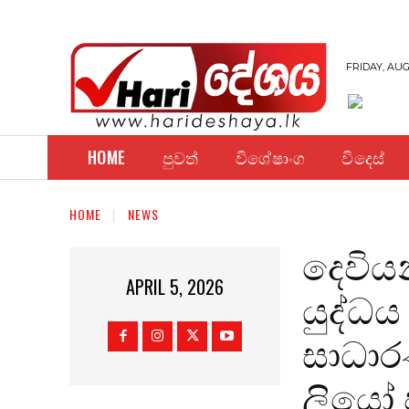
FRIDAY, AUG
HOME
පුවත්
විශේෂාංග
විදෙස්
HOME
NEWS
දෙවි
APRIL 5, 2026
යුද්ධය
සාධාර
ලියෝ ප