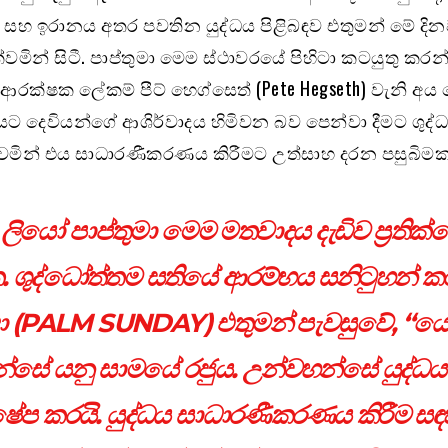
ල සහ ඉරානය අතර පවතින යුද්ධය පිළිබඳව එතුමන් මේ දින
වමින් සිටී. පාප්තුමා මෙම ස්ථාවරයේ පිහිටා කටයුතු කර
ආරක්ෂක ලේකම් පීට් හෙග්සෙත් (Pete Hegseth) වැනි අය
නයට දෙවියන්ගේ ආශිර්වාදය හිමිවන බව පෙන්වා දීමට ශුද්ධ
්වමින් එය සාධාරණීකරණය කිරීමට උත්සාහ දරන පසුබිම
ලියෝ පාප්තුමා මෙම මතවාදය දැඩිව ප්‍රතික්
 ශුද්ධෝත්තම සතියේ ආරම්භය සනිටුහන් 
ිදා (PALM SUNDAY) එතුමන් පැවසුවේ, “යේස
්සේ යනු සාමයේ රජුය. උන්වහන්සේ යුද්ධය
ක්ෂේප කරයි. යුද්ධය සාධාරණීකරණය කිරීම සඳ