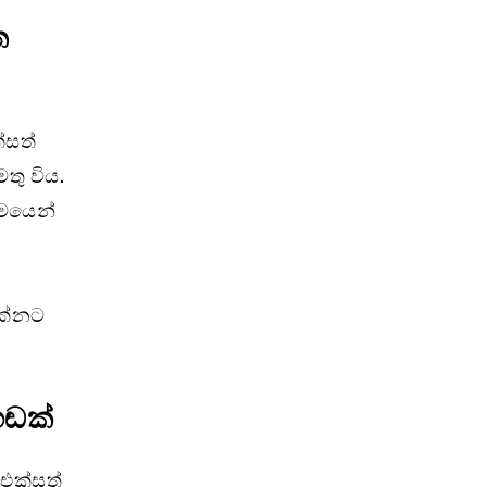
ත
්සත්
තු විය.
යමයෙන්
දක්නට
හඬක්
 එක්සත්