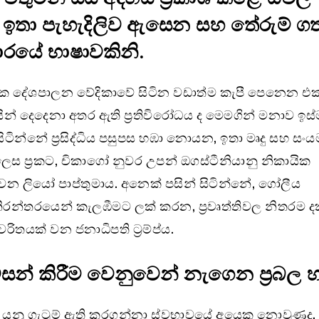
 ඉතා පැහැදිලිව ඇසෙන සහ තේරුම් ග
රයේ භාෂාවකිනි.
 දේශපාලන වේදිකාවේ සිටින වඩාත්ම කැපී පෙනෙන එක
් දෙදෙනා අතර ඇති ප්‍රතිවිරෝධය ද මෙමගින් මනාව ඉස්ම
ිටින්නේ ප්‍රසිද්ධිය පසුපස හඹා නොයන, ඉතා මෘදු සහ සං
ලෙස ප්‍රකට, චිකාගෝ නුවර උපන් ඔගස්ටීනියානු නිකායික
න ලියෝ පාප්තුමාය. අනෙක් පසින් සිටින්නේ, ගෝලීය
රන්තරයෙන් කැලඹීමට ලක් කරන, ප්‍රවෘත්තිවල නිතරම 
චරිතයක් වන ජනාධිපති ට්‍රම්ප්ය.
වසන් කිරීම වෙනුවෙන් නැගෙන ප්‍රබල 
ා යනු ගැටුම් ඇති කරගන්නා ස්වභාවයේ අයෙකු නොවුණද,