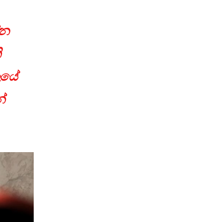
්න
ි
යලයේ
්