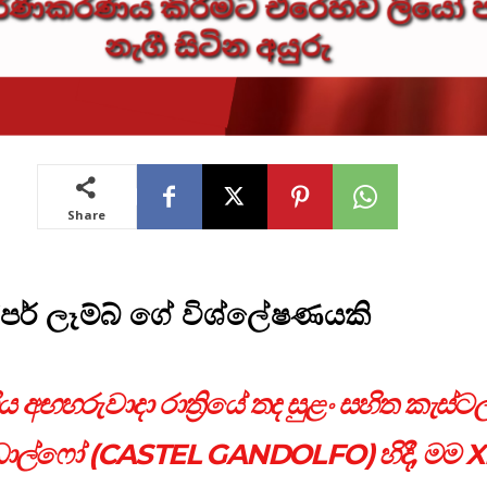
Share
ටෝපර් ලෑම්බ් ගේ විශ්ලේෂණයකි
ිය අඟහරුවාදා රාත්‍රියේ තද සුළං සහිත කැස්ටල
ල්ෆෝ (CASTEL GANDOLFO) හිදී, මම X