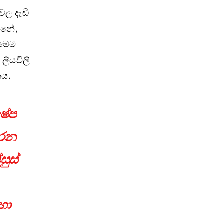
වල දැඩි
න්නේ,
 මෙම
 ලියවිලි
කය.
ෂේප
කරන
ුස්
හා