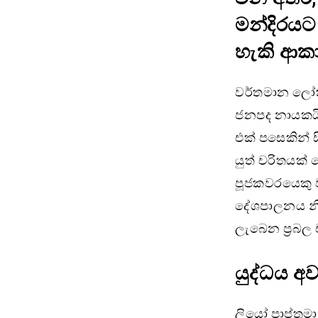
මන්දිරයට
හැකි ආකා
වර්තමාන ලෝක
ජනපද නායකයින
එක් පසෙකින් ස
යුත් චරිතයක් 
පූජකවරයෙකු ව
දේශපාලනය නි
ලැබෙන ප්‍රබල 
යුද්ධය අ
ලියෝ පාප්තුම