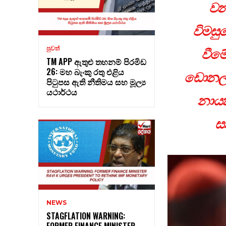
වන 
විමසු
පුවත්
වීමේ
TM APP ඇතුළු තහනම් පිරමිඩ
26: මහ බැංකු රතු එළිය
ඩොනල්ඩ්
පිටුපස ඇති නීතිමය සහ මූල්‍ය
යථාර්ථය
නායක
ස
NEWS
STAGFLATION WARNING:
FORMER FINANCE MINISTER