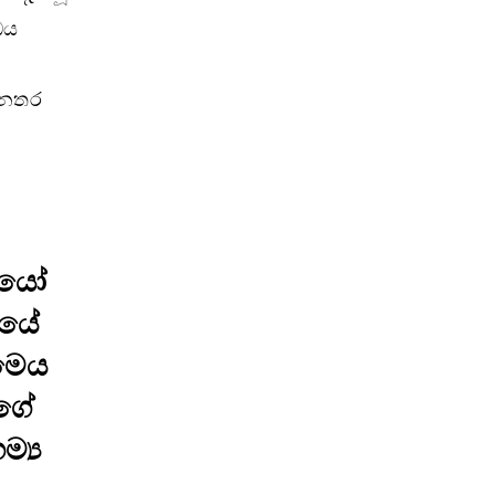
ධය
 නතර
ලියෝ
ියේ
මෙය
්ගේ
්‍ය