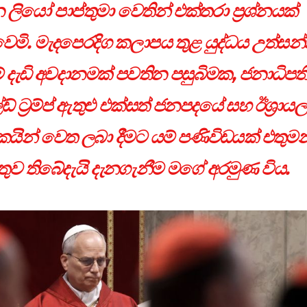
ලියෝ පාප්තුමා වෙතින් එක්තරා ප්‍රශ්නයක්
වෙමි. මැදපෙරදිග කලාපය තුළ යුද්ධය උත්සන
 දැඩි අවදානමක් පවතින පසුබිමක, ජනාධිපත
 ට්‍රම්ප් ඇතුළු එක්සත් ජනපදයේ සහ ඊශ්‍රා
යින් වෙත ලබා දීමට යම් පණිවිඩයක් එතුමන
තුව තිබේදැයි දැනගැනීම මගේ අරමුණ විය.