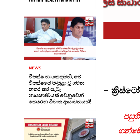
NEWS
විපක්ෂ නායකතුමනි, මේ
විපක්ෂයේ මංමුළා වූ ගමන
නතර කර සැබෑ
–
ක්‍රිස්
නායකත්වයක් වෙනුවෙන්
කෙරෙන විවෘත ආයාචනයක්!
පසුග
ගන්ඩො