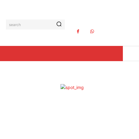
search
ව