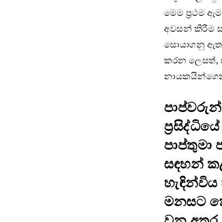
මෙම ප්‍රථම ඇ
අවසන් කිරීම සඳ
සොයාගනු ඇතැ
කරන ලෙසත්, 
නායකයින්ගෙන්
පාප්වරු
ප්‍රසිද්
පාප්තුමා 
සඳහන් ක
හැඳින්වි
මනසට කෙත
වන අතර, 