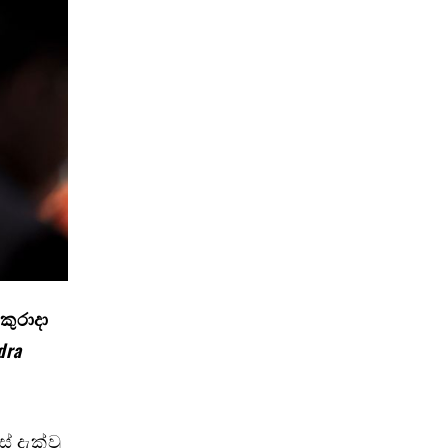
කුරාදා
dra
් දැක්වූ