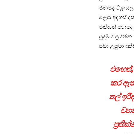
ජනපද-ඊශ්‍රාය
ලෙස අදහස් දක්
එක්සත් ජනපද 
යුදමය ප්‍රයත්
පවා උපුටා දක
එහෙත්, 
කර ඇත.
තල් ඉර
වහන
ප්‍රති