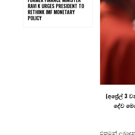
RAVI K URGES PRESIDENT TO
RETHINK IMF MONETARY
POLICY
(අප්‍රේල් 3
දේව මෙහ
එතුමන් ලබාදුන්